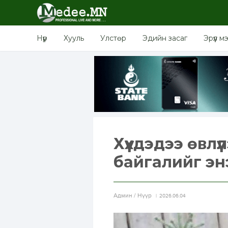
Нүүр
Хууль
Улстөр
Эдийн засаг
Эрүүл м
Хүүхдэдээ өвлү
байгалийг эн
Aдмин / Нүүр
2026.06.04