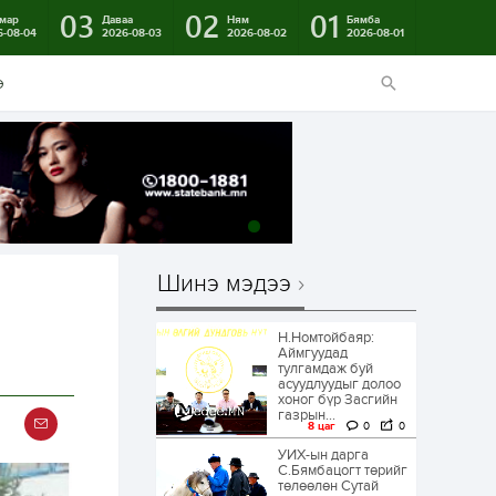
03
02
01
мар
Даваа
Ням
Бямба
6-08-04
2026-08-03
2026-08-02
2026-08-01
э
Шинэ мэдээ
Н.Номтойбаяр:
Аймгуудад
тулгамдаж буй
асуудлуудыг долоо
хоног бүр Засгийн
газрын...
8 цаг
0
0
УИХ-ын дарга
С.Бямбацогт төрийг
төлөөлөн Сутай