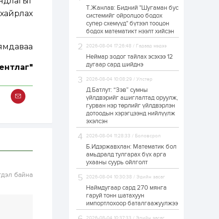
андлагыг
Т.Жанлав: Бидний "Шугаман бус
ЗГ: Автобензин,
 хайрлах
системийг ойролцоо бодох
дизель түлшний
супер схемүүд" бүтээл тооцон
онцгой албан
татварыг тэглэлээ
бодох математикт нээлт хийсэн
Нямдаваа
2026-08-04 17:26:48 / Гадаад мэдээ
1 өдөр
2
0
Неймар зодог тайлах эсэхээ 12
З.Мэндсайхан:
дугаар сард шийднэ
ентлаг"
Хүнсний нөөцийг
бэлтгэх агуулах,
2026-08-04 10:08:29 / Улстөр
зоорь бэлтгэх ААН-
үүдэд хөнгөлөлттэй
Д.Батлут: “Зэв” сумны
зээл олгоно
үйлдвэрийг ашиглалтад оруулж,
1 өдөр
1
0
гурван нэр төрлийг үйлдвэрлэн
дотоодын хэрэгцээнд нийлүүлж
Европ дахь
монголчуудын
эхэлсэн
соёлын наадам
боллоо
2026-08-04 11:28:33 / Боловсрол
Б.Идэржавхлан: Математик бол
1 өдөр
2
0
амьдралд тулгарах бүх арга
ухааны суурь ойлголт
Өнгөрсөн сард
1,439.2 кг үнэт
гдэл байна
2026-08-04 10:30:38 / Эдийн засаг
металл худалдан
авчээ
Наймдугаар сард 270 мянга
гаруй тонн шатахуун
импортлохоор баталгаажуулжээ
1 өдөр
0
0
Б.Найдалаа: Энэ
2026-08-04 10:37:33 / Эдийн засаг