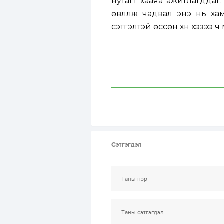
нутагт хааяа ажиглагддаг.
өвлүүлж чадвал энэ нь ха
сэтгэлтэй өссөн хүн хэзээ 
Сэтгэгдэл