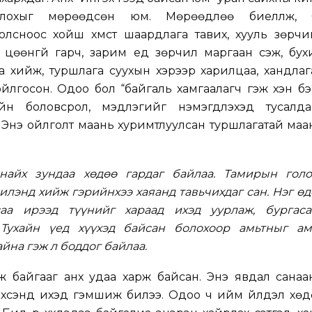
олохыг мөрөөдсөн юм. Мөрөөдлөө биелүүлж, 
лсноос хойш хүмүүст шаардлага тавих, хууль зөрч
 цөөнгүй гарч, зарим үед зөрчил маргаан үүсэж, бух
аа хийж, туршлага суухын хэрээр харилцаа, хандлага
йлгосон. Одоо бол “байгаль хамгаалагч гэж хэн бэ
н боловсрол, мэдлэгийг нэмэгдүүлэхэд тусалда
ог. Энэ ойлголт маань хуримтлуулсан туршлагатай ма
найх зундаа хөдөө гардаг байлаа. Тамирын голо
илэнд хийж гэрийнхээ хаяанд тавьчихдаг сан. Нэг ө
аа ирээд түүнийг хараад ихэд уурлаж, бургаса
 Тухайн үед хүүхэд байсан болохоор амьтныг ам
йна гэж л боддог байлаа.
ж байгааг анх удаа харж байсан. Энэ явдал санаа
 үхсэнд ихэд гэмшиж билээ. Одоо ч ийм үйлдэл хө