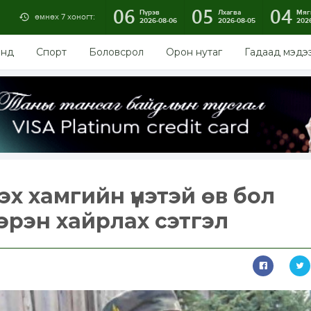
06
05
04
Пүрэв
Лхагва
Мяг
өмнөх 7 хоногт:
2026-08-06
2026-08-05
202
энд
Спорт
Боловсрол
Орон нутаг
Гадаад мэдэ
үлэх хамгийн үнэтэй өв бол
эрэн хайрлах сэтгэл