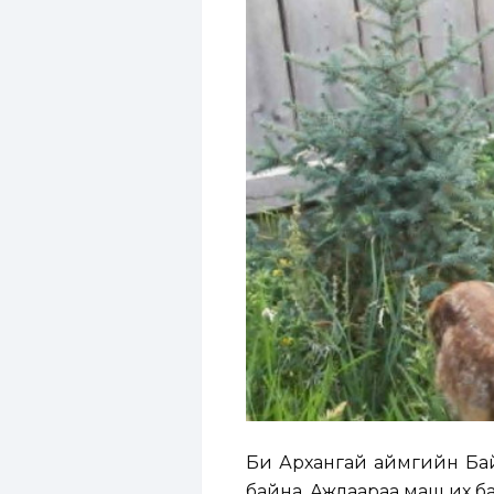
Би Архангай аймгийн Бай
байна. Ажлаараа маш их ба