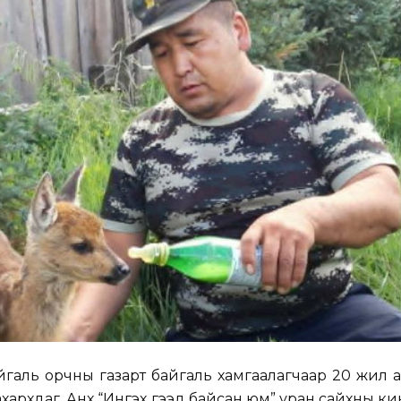
галь орчны газарт байгаль хамгаалагчаар 20 жил 
хархдаг. Анх “Ингэх гээд байсан юм” уран сайхны кин