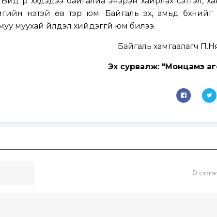
 Бид үр хүүхдэдээ байгалиа энэрэн хайрлах сэтгэл, х
мгийн үнэтэй өв тэр юм. Байгаль эх, амьд бүхнийг
ч муу муухай үйлдэл хийдэггүй юм билээ.
Байгаль хамгаалагч П.
Эх сурвалж: "Монцамэ аг
0
сэтгэ