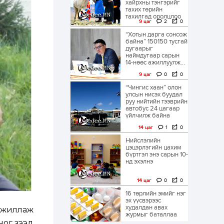
хайрхны тэнгэрийг
тахих төрийн
тахилгад оролцлоо
9 цаг
2
0
“Хотын дарга сонсож
байна” 150150 тусгай
дугаарыг
наймдугаар сарын
14-нөөс ажиллуулж...
9 цаг
0
0
“Чингис хаан” олон
улсын нисэх буудал
руу нийтийн тээврийн
автобус 24 цагаар
үйлчилж байна
14 цаг
1
0
Нийслэлийн
цэцэрлэгийн цахим
бүртгэл энэ сарын 10-
нд эхэлнэ
14 цаг
0
0
16 төрлийн эмийг нэг
эх үүсвэрээс
худалдан авах
ажиллаж
журмыг баталлаа
ог үзээд