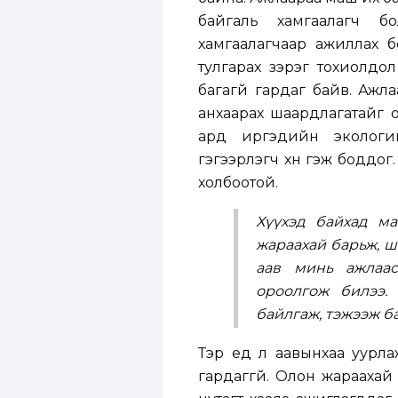
байгаль хамгаалагч б
хамгаалагчаар ажиллах бо
тулгарах зэрэг тохиолдол
багагүй гардаг байв. Ажл
анхаарах шаардлагатайг о
ард иргэдийн экологий
гэгээрүүлэгч хүн гэж бодд
холбоотой.
Хүүхэд байхад ма
жараахай барьж, ш
аав минь ажлаас
ороолгож билээ.
байлгаж, тэжээж ба
Тэр үед л аавынхаа уурла
гардаггүй. Олон жараахай