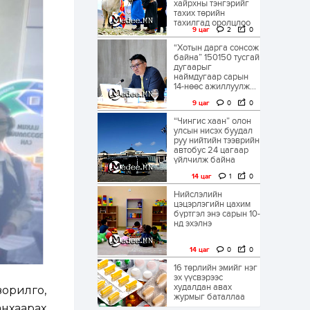
хайрхны тэнгэрийг
тахих төрийн
тахилгад оролцлоо
9 цаг
2
0
“Хотын дарга сонсож
байна” 150150 тусгай
дугаарыг
наймдугаар сарын
14-нөөс ажиллуулж...
9 цаг
0
0
“Чингис хаан” олон
улсын нисэх буудал
руу нийтийн тээврийн
автобус 24 цагаар
үйлчилж байна
14 цаг
1
0
Нийслэлийн
цэцэрлэгийн цахим
бүртгэл энэ сарын 10-
нд эхэлнэ
14 цаг
0
0
16 төрлийн эмийг нэг
эх үүсвэрээс
худалдан авах
орилго,
журмыг баталлаа
анхаарах