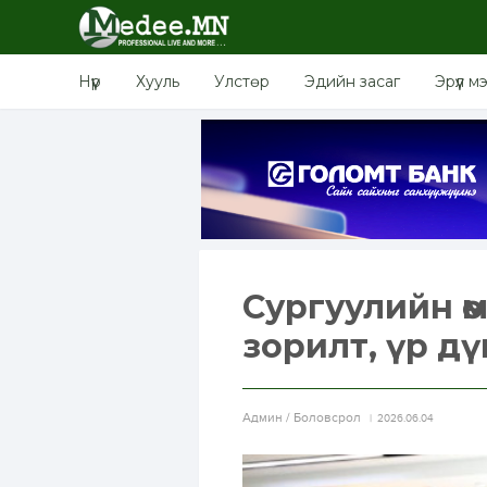
Нүүр
Хууль
Улстөр
Эдийн засаг
Эрүүл м
Сургуулийн ө
зорилт, үр д
Aдмин / Боловсрол
2026.06.04