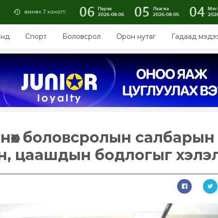
06
05
04
Пүрэв
Лхагва
Мяг
өмнөх 7 хоногт:
2026-08-06
2026-08-05
202
энд
Спорт
Боловсрол
Орон нутаг
Гадаад мэдэ
мнөх боловсролын салбарын
үн, цаашдын бодлогыг хэлэ