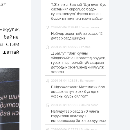
йг
Т.Жанлав: Бидний "Шугаман бус
ЗГ: Автобензин,
системийг ойролцоо бодох
дизель түлшний
супер схемүүд" бүтээл тооцон
онцгой албан
татварыг тэглэлээ
бодох математикт нээлт хийсэн
2026-08-04 17:26:48 / Гадаад мэдээ
мжуулж,
1 өдөр
2
0
Неймар зодог тайлах эсэхээ 12
 байна.
З.Мэндсайхан:
дугаар сард шийднэ
Хүнсний нөөцийг
ай, СТЭМ
бэлтгэх агуулах,
2026-08-04 10:08:29 / Улстөр
зоорь бэлтгэх ААН-
 шаттай
үүдэд хөнгөлөлттэй
Д.Батлут: “Зэв” сумны
зээл олгоно
үйлдвэрийг ашиглалтад оруулж,
1 өдөр
1
0
гурван нэр төрлийг үйлдвэрлэн
дотоодын хэрэгцээнд нийлүүлж
Европ дахь
монголчуудын
эхэлсэн
соёлын наадам
боллоо
2026-08-04 11:28:33 / Боловсрол
Б.Идэржавхлан: Математик бол
1 өдөр
2
0
амьдралд тулгарах бүх арга
ухааны суурь ойлголт
Өнгөрсөн сард
1,439.2 кг үнэт
2026-08-04 10:30:38 / Эдийн засаг
металл худалдан
авчээ
Наймдугаар сард 270 мянга
гаруй тонн шатахуун
импортлохоор баталгаажуулжээ
1 өдөр
0
0
Б.Найдалаа: Энэ
2026-08-04 10:37:33 / Эдийн засаг