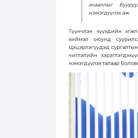
ачааллыг бууруу
нэмэгдүүлэх аж.
Түүнчлэн хүүхдийн хөгж
хиймэл оюунд суурилса
Цэцэрлэгүүдэд сургалтын 
чиглэлийн хэрэглэгдэхүү
нэмэгдүүлэх талаар Болов