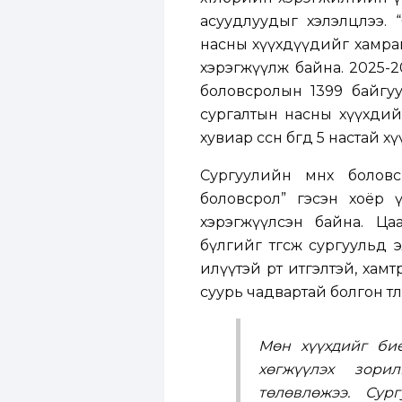
асуудлуудыг хэлэлцлээ. 
насны хүүхдүүдийг хамран
хэрэгжүүлж байна. 2025-
боловсролын 1399 байгуу
сургалтын насны хүүхдийн
хувиар өссөн бөгөөд 5 наста
Сургуулийн өмнөх болов
боловсрол” гэсэн хоёр
хэрэгжүүлсэн байна. Ца
бүлгийг төгсөж сургуульд
илүүтэй өөртөө итгэлтэй, ха
суурь чадвартай болгон тө
Мөн хүүхдийг бие
хөгжүүлэх зорил
төлөвлөжээ. Су