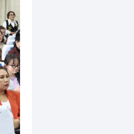
2 өдөр
0
0
АНУ 50 гаруй улсын
иргэдэд хамаарах
визийн барьцаа
төлбөрийг 20 мянган
ам.доллар болгон
нэмэгдүүлжээ
2 өдөр
1
0
Д.Батлут: “Зэв”
сумны үйлдвэрийг
ашиглалтад оруулж,
гурван нэр төрлийг
үйлдвэрлэн
дотоодын...
2 өдөр
3
1
Согтуугаар тээврийн
хэрэгсэл жолоодож
явсан 71 этгээдийг
илрүүлжээ
3 өдөр
0
0
Хэлэлцээ даваа
гарагт болно гэж
Д.Трамп мэдэгджээ
3 өдөр
1
0