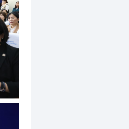
хэрэгжилт,
амлалтаас илүү
бодит үр дүн чухал
2 өдөр
0
0
Неймар зодог тайлах
эсэхээ 12 дугаар сард
шийднэ
2 өдөр
0
3
Нийслэлийн 30
дугаар сургуулийг 10
дугаар сарын 1-нд
ашиглалтад оруулна
2 өдөр
0
0
Морингийн давааны
замаас “Барилгын
хатуу хог хаягдал
дахин боловсруулах
үйлдвэр” хүртэлх 1.5...
2 өдөр
0
0
COP17 хурлын үеэр 5
дүүргийн 73
цэцэрлэг, 60
сургуульд