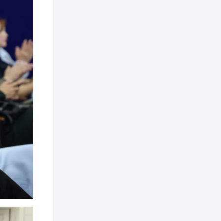
зохицуулалт хийнэ
2 өдөр
0
0
Б.Идэржавхлан:
Математик бол
амьдралд тулгарах
бүх арга ухааны
суурь ойлголт
2 өдөр
1
0
Бэлчээрийн 55 хувьд
ургамлын ургалт
сайн байна
2 өдөр
0
0
Наймдугаар сард
олгох нийгмийн
халамжийн тэтгэвэр,
тэтгэмж, хөнгөлөлт,
тусламжийн хуваарь
2 өдөр
0
0
Наймдугаар сард
270 мянга гаруй
тонн шатахуун
импортлохоор
баталгаажуулжээ