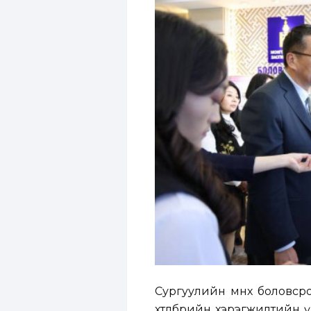
Сургуулийн өмнөх боловс
хөтөлбөрийн хэрэгжилтийн