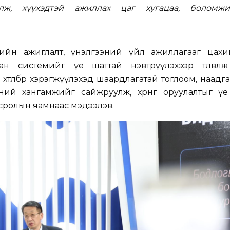
лж, хүүхэдтэй ажиллах цаг хугацаа, боломжи
лийн ажиглалт, үнэлгээний үйл ажиллагааг цахи
н системийг үе шаттай нэвтрүүлэхээр төлөвлөж
хөтөлбөр хэрэгжүүлэхэд шаардлагатай тоглоом, наадг
ний хангамжийг сайжруулж, хөрөнгө оруулалтыг үе
сролын яамнаас мэдээлэв.