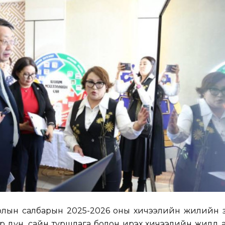
ролын салбарын 2025-2026 оны хичээлийн жилийн з
 үр дүн, сайн туршлага болон ирэх хичээлийн жилд 