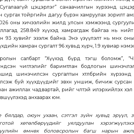
“Сугалаагүй цэцэрлэг” санаачилгын хүрээнд цэцэ
 сургах тойргийн дагуу бүрэн хамруулах зорилт а
2026 оны хичээлийн жилд улсын хэмжээнд сургуули
ллагад 258.849 хүүхэд хамрагдаж байгаа нь нийт
 93 хувийг эзэлж байна. Энэ үзүүлэлт нь өмнөх оны
й хүүхдийн хамран сургалт 96 хувьд хүрч, 1.9 хувиар нэм
сролын салбарт “Хүүхэд бүрд тэгш боломж”, “Ч
 үндсэн чиглэлийг баримтлан бодлогын шинэчлэ
ашид шинэчилсэн сургалтын хөтөлбөрийн хүрээнд 
 элсэж буй хүүхдүүдийг зөвхөн уншиж, бичиж сурсан
мтран ажиллах чадвартай, өөрийгөө чөлөөтэй илэрхийлэх х
лөвшүүлэхэд анхаарах юм.
 бялдар, оюун ухаан, сэтгэл зүйн хувьд эрүүл, з
готой хөтөлбөрүүдийг уялдуулан хэрэгжүүлэхэ
ргуулийн өмнөх боловсролын багш нарын ажл