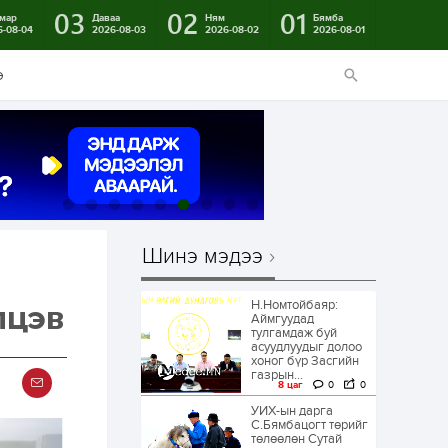
03
02
01
мар
Даваа
Ням
Бямба
6-08-04
2026-08-03
2026-08-02
2026-08-01
э
Шинэ мэдээ
Н.Номтойбаяр:
лцэв
Аймгуудад
тулгамдаж буй
асуудлуудыг долоо
хоног бүр Засгийн
газрын...
8 цаг
0
0
УИХ-ын дарга
С.Бямбацогт төрийг
төлөөлөн Сутай