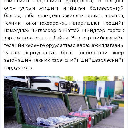
гамшгийн эрсдэлийн удирдлага, тогтолцоог
олон улсын жишигт нийцүүлэн боловсронгуй
болгох, алба хаагчдын ажиллах орчин, нөхцөл,
техник, тоног төхөөрөмж, материаллаг нөөцийг
нэмэгдүүлэх чиглэлээр үе шаттай шийдвэр гаргаж
хэрэгжүүлэхээ хэлсэн байна. Энэ үеэр нийслэлийн
төсвийн хөрөнгө оруулалтаар аврах ажиллагааны
тусгай зориулалтын бүрэн тоноглолтой хоёр
автомашин, техник хэрэгслийг шийдвэрлэснийг
гардуулжээ.