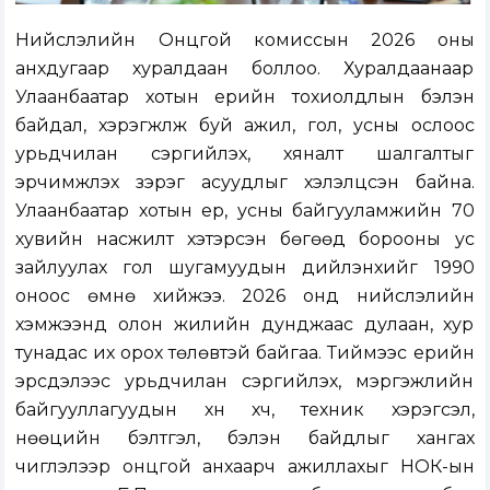
Нийслэлийн Онцгой комиссын 2026 оны
анхдугаар хуралдаан боллоо. Хуралдаанаар
Улаанбаатар хотын үерийн тохиолдлын бэлэн
байдал, хэрэгжүүлж буй ажил, гол, усны ослоос
урьдчилан сэргийлэх, хяналт шалгалтыг
эрчимжүүлэх зэрэг асуудлыг хэлэлцсэн байна.
Улаанбаатар хотын үер, усны байгууламжийн 70
хувийн насжилт хэтэрсэн бөгөөд борооны ус
зайлуулах гол шугамуудын дийлэнхийг 1990
оноос өмнө хийжээ. 2026 онд нийслэлийн
хэмжээнд олон жилийн дунджаас дулаан, хур
тунадас их орох төлөвтэй байгаа. Тиймээс үерийн
эрсдэлээс урьдчилан сэргийлэх, мэргэжлийн
байгууллагуудын хүн хүч, техник хэрэгсэл,
нөөцийн бэлтгэл, бэлэн байдлыг хангах
чиглэлээр онцгой анхаарч ажиллахыг НОК-ын