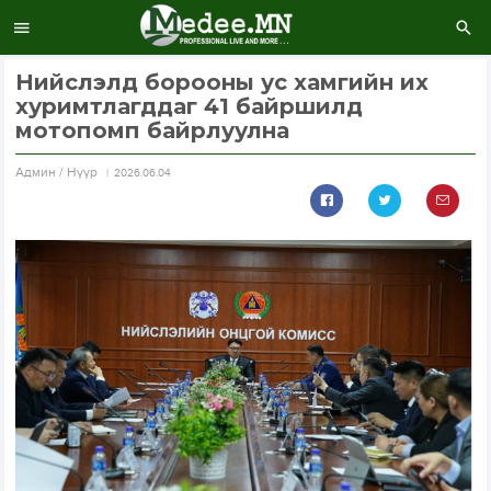
Нийслэлд борооны ус хамгийн их
хуримтлагддаг 41 байршилд
мотопомп байрлуулна
Aдмин / Нүүр
2026.06.04