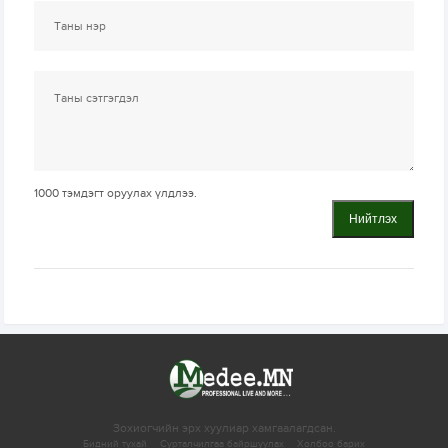
1000
тэмдэгт оруулах үлдлээ.
Нийтлэх
Зохиогчийн эрх хуулиар хамгаалагдсан.
Бидний тухай
Сурталчилгаа байршуулах
Холбоо барих