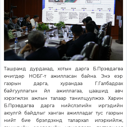
Ташрамд дурдахад, хотын дарга Б.Пүрэвдагва
өчигдөр НОБГ-т ажилласан байна. Энэ үеэр
газрын дарга, хурандаа Г.Галбадрах
байгууллагын үйл ажиллагаа, цаашид авч
хэрэгжүүлэх ажлын талаар танилцуулжээ. Харин
Б.Пүрэвдагва дарга нийслэлийн иргэдийн
аюулгүй байдлыг ханган ажилладаг тус газрын
нийт бие бүрэлдэхүүнд талархал илэрхийлж,