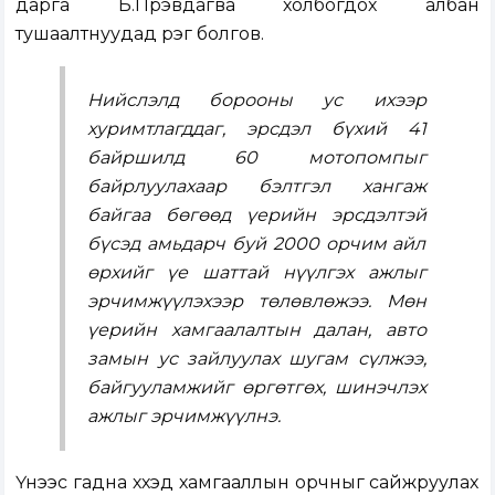
дарга Б.Пүрэвдагва холбогдох албан
тушаалтнуудад үүрэг болгов.
Нийслэлд борооны ус ихээр
хуримтлагддаг, эрсдэл бүхий 41
байршилд 60 мотопомпыг
байрлуулахаар бэлтгэл хангаж
байгаа бөгөөд үерийн эрсдэлтэй
бүсэд амьдарч буй 2000 орчим айл
өрхийг үе шаттай нүүлгэх ажлыг
эрчимжүүлэхээр төлөвлөжээ. Мөн
үерийн хамгаалалтын далан, авто
замын ус зайлуулах шугам сүлжээ,
байгууламжийг өргөтгөх, шинэчлэх
ажлыг эрчимжүүлнэ.
Үүнээс гадна хүүхэд хамгааллын орчныг сайжруулах