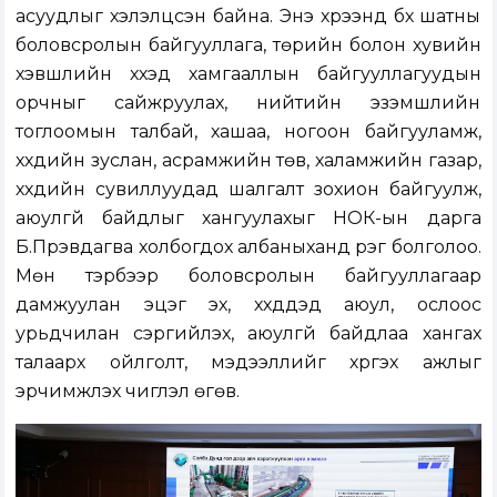
асуудлыг хэлэлцсэн байна. Энэ хүрээнд бүх шатны
боловсролын байгууллага, төрийн болон хувийн
хэвшлийн хүүхэд хамгааллын байгууллагуудын
орчныг сайжруулах, нийтийн эзэмшлийн
тоглоомын талбай, хашаа, ногоон байгууламж,
хүүхдийн зуслан, асрамжийн төв, халамжийн газар,
хүүхдийн сувиллуудад шалгалт зохион байгуулж,
аюулгүй байдлыг хангуулахыг НОК-ын дарга
Б.Пүрэвдагва холбогдох албаныханд үүрэг болголоо.
Мөн тэрбээр боловсролын байгууллагаар
дамжуулан эцэг эх, хүүхдүүдэд аюул, ослоос
урьдчилан сэргийлэх, аюулгүй байдлаа хангах
талаарх ойлголт, мэдээллийг хүргэх ажлыг
эрчимжүүлэх чиглэл өгөв.