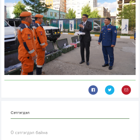
Сэтгэгдэл
0
сэтгэгдэл байна