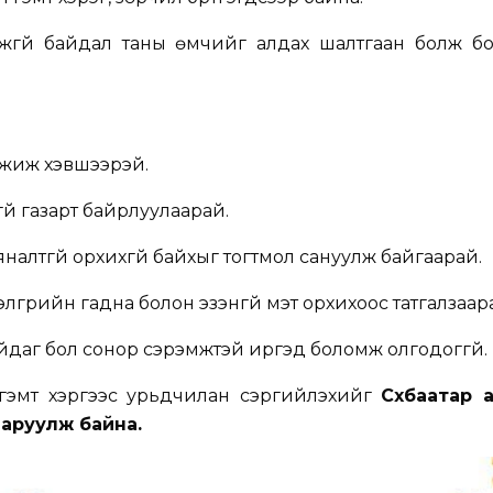
гүй байдал таны өмчийг алдах шалтгаан болж бол
үгжиж хэвшээрэй.
үй газарт байрлуулаарай.
 хяналтгүй орхихгүй байхыг тогтмол сануулж байгаарай.
лгүүрийн гадна болон эзэнгүй мэт орхихоос татгалзаар
даг бол сонор сэрэмжтэй иргэд боломж олгодоггүй.
 гэмт хэргээс урьдчилан сэргийлэхийг
Сүхбаатар 
ааруулж байна.