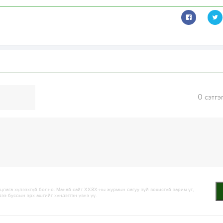
0
сэтгэ
лага хүлээхгүй болно. Манай сайт ХХЗХ-ны журмын дагуу зүй зохисгүй зарим үг,
дээ бусдын эрх ашгийг хүндэтгэн үзнэ үү.