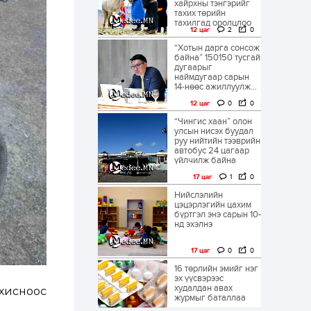
хайрхны тэнгэрийг
тахих төрийн
тахилгад оролцлоо
12 цаг
2
0
“Хотын дарга сонсож
байна” 150150 тусгай
дугаарыг
наймдугаар сарын
14-нөөс ажиллуулж...
12 цаг
0
0
“Чингис хаан” олон
улсын нисэх буудал
руу нийтийн тээврийн
автобус 24 цагаар
үйлчилж байна
17 цаг
1
0
Нийслэлийн
цэцэрлэгийн цахим
бүртгэл энэ сарын 10-
нд эхэлнэ
17 цаг
0
0
16 төрлийн эмийг нэг
эх үүсвэрээс
худалдан авах
рхисноос
журмыг баталлаа