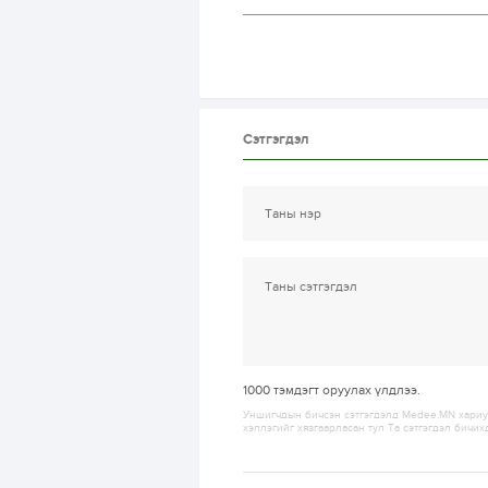
Сэтгэгдэл
1000
тэмдэгт оруулах үлдлээ.
Уншигчдын бичсэн сэтгэгдэлд Medee.MN хариуц
хэллэгийг хязгаарласан тул Та сэтгэгдэл бичих