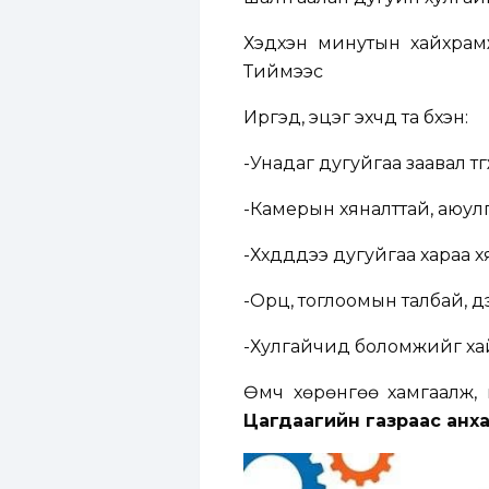
Хэдхэн минутын хайхрамж
Тиймээс
Иргэд, эцэг эхчүүд та бүхэн:
-Унадаг дугуйгаа заавал т
-Камерын хяналттай, аюулг
-Хүүхдүүддээ дугуйгаа хараа
-Орц, тоглоомын талбай, дэ
-Хулгайчид боломжийг хай
Өмч хөрөнгөө хамгаалж,
Цагдаагийн газраас анх