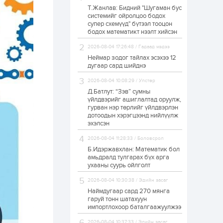
Т.Жанлав: Бидний "Шугаман бус
ЗГ: Автобензин,
системийг ойролцоо бодох
дизель түлшний
супер схемүүд" бүтээл тооцон
онцгой албан
татварыг тэглэлээ
бодох математикт нээлт хийсэн
2026-08-04 17:26:48 / Гадаад мэдээ
1 өдөр
2
0
Неймар зодог тайлах эсэхээ 12
З.Мэндсайхан:
дугаар сард шийднэ
Хүнсний нөөцийг
бэлтгэх агуулах,
2026-08-04 10:08:29 / Улстөр
зоорь бэлтгэх ААН-
үүдэд хөнгөлөлттэй
Д.Батлут: “Зэв” сумны
зээл олгоно
үйлдвэрийг ашиглалтад оруулж,
1 өдөр
1
0
гурван нэр төрлийг үйлдвэрлэн
дотоодын хэрэгцээнд нийлүүлж
Европ дахь
монголчуудын
эхэлсэн
соёлын наадам
боллоо
2026-08-04 11:28:33 / Боловсрол
Б.Идэржавхлан: Математик бол
1 өдөр
2
0
амьдралд тулгарах бүх арга
ухааны суурь ойлголт
Өнгөрсөн сард
1,439.2 кг үнэт
2026-08-04 10:30:38 / Эдийн засаг
металл худалдан
авчээ
Наймдугаар сард 270 мянга
гаруй тонн шатахуун
импортлохоор баталгаажуулжээ
1 өдөр
0
0
Б.Найдалаа: Энэ
2026-08-04 10:37:33 / Эдийн засаг