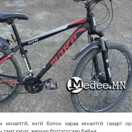
хяналтгүй, хүнгүй болон хараа хяналтгүй газарт о
 гэмт хэрэг, зөрчил бүртгэгдсээр байна.