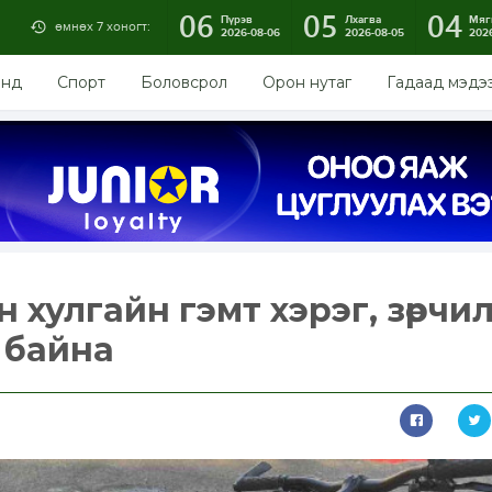
06
05
04
Пүрэв
Лхагва
Мяг
өмнөх 7 хоногт:
2026-08-06
2026-08-05
202
энд
Спорт
Боловсрол
Орон нутаг
Гадаад мэдэ
 хулгайн гэмт хэрэг, зөрчи
 байна