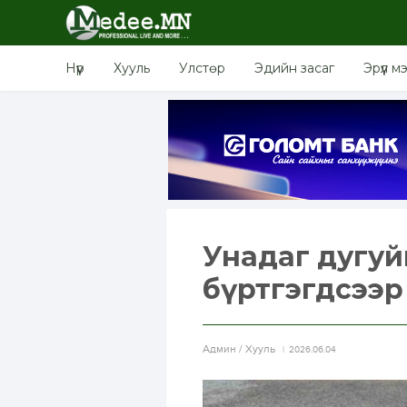
Нүүр
Хууль
Улстөр
Эдийн засаг
Эрүүл м
Унадаг дугуйн
бүртгэгдсээр
Aдмин / Хууль
2026.06.04