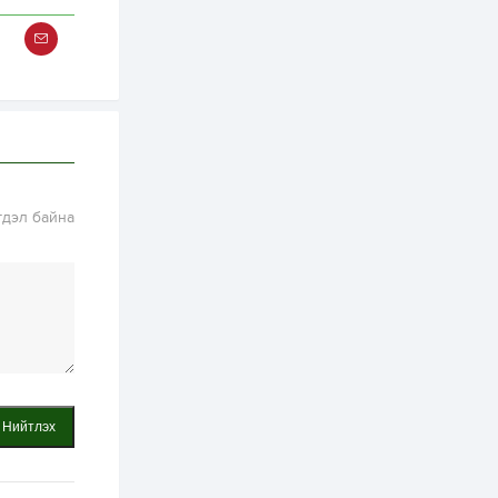
хэрэгжилт,
амлалтаас илүү
бодит үр дүн чухал
2 өдөр
0
0
Неймар зодог тайлах
эсэхээ 12 дугаар сард
шийднэ
2 өдөр
0
3
Нийслэлийн 30
гдэл байна
дугаар сургуулийг 10
дугаар сарын 1-нд
ашиглалтад оруулна
2 өдөр
0
0
Морингийн давааны
замаас “Барилгын
хатуу хог хаягдал
дахин боловсруулах
үйлдвэр” хүртэлх 1.5...
2 өдөр
0
0
Нийтлэх
COP17 хурлын үеэр 5
дүүргийн 73
цэцэрлэг, 60
сургуульд