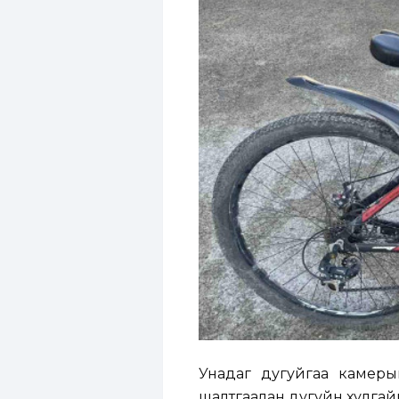
Унадаг дугуйгаа камерын 
шалтгаалан дугуйн хулгайн