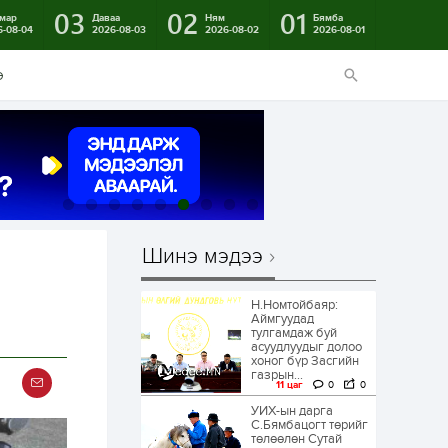
03
02
01
мар
Даваа
Ням
Бямба
6-08-04
2026-08-03
2026-08-02
2026-08-01
э
Шинэ мэдээ
л
Н.Номтойбаяр:
Аймгуудад
тулгамдаж буй
асуудлуудыг долоо
хоног бүр Засгийн
газрын...
11 цаг
0
0
УИХ-ын дарга
С.Бямбацогт төрийг
төлөөлөн Сутай