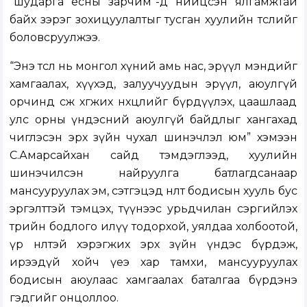
“шударга ёсны зарчим”-д нийцсэн ялгамжтай
байх зэрэг зохицуулалтыг тусган хуулийн төслийг
боловсруулжээ.
“Энэ төсөл нь монгол хүний амь нас, эрүүл мэндийг
хамгаалах, хүүхэд, залуучуудын эрүүл, аюулгүй
орчинд өсөж хөгжих нөхцөлийг бүрдүүлэх, цаашлаад
улс орны үндэсний аюулгүй байдлыг хангахад
чиглэсэн эрх зүйн чухал шинэчлэл юм” хэмээн
С.Амарсайхан сайд тэмдэглээд, хуулийн
шинэчилсэн найруулга батлагдсанаар
мансууруулах эм, сэтгэцэд нөлөөт бодисын хууль бус
эргэлттэй тэмцэх, түүнээс урьдчилан сэргийлэх
төрийн бодлого илүү тодорхой, уялдаа холбоотой,
үр нөлөөтэй хэрэгжих эрх зүйн үндэс бүрдэж,
ирээдүй хойч үеэ хар тамхи, мансууруулах
бодисын аюулаас хамгаалах баталгаа бүрдэнэ
гэдгийг онцоллоо.