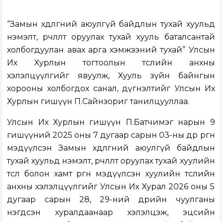
“Замын хөдөлгөөний аюулгүй байдлын тухай хуульд
нэмэлт, өөрчлөлт оруулах тухай хууль баталсантай
холбогдуулан авах арга хэмжээний тухай” Улсын
Их Хурлын тогтоолын төслийн анхны
хэлэлцүүлгийг явуулж, Хууль зүйн байнгын
хорооны холбогдох санал, дүгнэлтийг Улсын Их
Хурлын гишүүн П.Сайнзориг танилцууллаа.
Улсын Их Хурлын гишүүн П.Батчимэг нарын 9
гишүүний 2025 оны 7 дугаар сарын 03-ны өдөр өргөн
мэдүүлсэн Замын хөдөлгөөний аюулгүй байдлын
тухай хуульд нэмэлт, өөрчлөлт оруулах тухай хуулийн
төсөл болон хамт өргөн мэдүүлсэн хуулийн төслийн
анхны хэлэлцүүлгийг Улсын Их Хурал 2026 оны 5
дугаар сарын 28, 29-ний өдрийн чуулганы
нэгдсэн хуралдаанаар хэлэлцэж, эцсийн