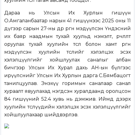
хуулийн төслөө татан авсанд тооцдог.
Дараа нь Улсын Их Хурлын гишүүн
О.Амгаланбаатар нарын 41 гишүүнээс 2025 оны 11
дүгээр сарын 27-ны өдөр
өргөн мэдүүлсэн
Үндэсний
их баяр наадмын тухай хуульд нэмэлт, өөрчлөлт
оруулах тухай хуулийн төсөл болон хамт өргөн
мэдүүлсэн хуулийн төсл
ийг хэлэлцэх эсэх
хэлэлцүүлгийг хойшлуулах саналыг албан
бичгээр Улсын Их Хурал дахь АН-ын бүлгээс
ирүүлснийг Улсын Их Хурлын дарга С.Бямбацогт
танилцуулав. Энэхүү горимын саналаар санал
хураалт явуулахад нэгдсэн хуралдаанд оролцсон
84 гишүүний 52.4 хувь нь дэмжив. Иймд дээрх
хуулийн төслүүдийн хэлэлцэх эсэх хэлэлцүүлгийг
хойшлуулахаар шийдвэрлэв.