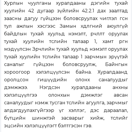
Хурлын чуулганы хуралдааны дэгийн тухай
хуулийн 42 дугаар зүйлийн 42.2.1 дах заалтад
заасны дагуу гүйцээн боловсруулах чиглэл өгсөн
тул ажлын хэсгээс Замын хөдөлгөөний аюулгүй
байдлын тухай хуульд нэмэлт, өөрчлөлт оруулах
тухай хуулийн төслийн талаар 1, хамт өргөн
мэдүүлсэн Зөрчлийн тухай хуульд нэмэлт оруулах
тухай хуулийн төслийн талаар 1 зарчмын зөрүүтэй
саналыг гүйцээн боловсруулж, Байнгын
хороогоор хэлэлцүүлсэн байна. Хуралдаанд
оролцсон гишүүдийн олонх саналуудыг
дэмжжээ. Нэгдсэн хуралдааны анхны
хэлэлцүүлгээ олонхын дэмжлэг авсан
саналуудыг нэмж тусган төслийн агуулга, зарчмыг
алдагдуулахгүйгээр үг хэллэг, дэс дараалал,
бүтцийн шинжтэй засварыг хийж, төслийг
эцсийн хэлэлцүүлэгт бэлтгэсэн гэв.