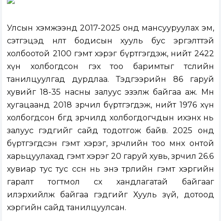
Улсын хэмжээнд 2017-2025 онд мансууруулах эм,
сэтгэцэд нөлөөт бодисын хууль бус эргэлттэй
холбоотой 2100 гэмт хэрэг бүртгэгдэж, нийт 2422
хүн холбогдсон гэх тоо баримтыг төслийн
танилцуулгад дурдлаа. Тэдгээрийн 86 гаруй
хувийг 18-35 насны залуус эзэлж байгаа аж. Мөн
хугацаанд 2018 зөрчил бүртгэгдэж, нийт 1976 хүн
холбогдсон бөгөөд зөрчилд холбогдогчдын ихэнх нь
залуус гэдгийг сайд тодотгож байв. 2025 онд
бүртгэгдсэн гэмт хэрэг, зөрчлийн тоо өмнөх онтой
харьцуулахад гэмт хэрэг 20 гаруй хувь, зөрчил 26.6
хувиар тус тус өссөн нь энэ төрлийн гэмт хэргийн
гаралт тогтмол өсөх хандлагатай байгааг
илэрхийлж байгаа гэдгийг Хууль зүй, дотоод
хэргийн сайд танилцуулсан.