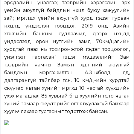
эрсдэлийн үнэлгээ; тээврийн хэрэгслин зөрөх
үеийн аюулгүй байдлын нөхцөл буюу хажуугийн
зай; мөргөлдөх үеийн аюулгүй хурд гэдэг гурван
нөхцөлд үндэслэн тооцдог. 2019 онд Азийн
хөгжлийн банкны судлаачид дээрх нөхцөлд
үндэслээд орон нутгийн замд 70км/цагийн
хурдтай явах нь тохиромжтой гэдэг тооцоолол,
үнэлгээг гаргасан” гэдэг мэдээллийг Зам
тээврийн яамны Замын хөдөлгөөний аюулгүй
байдлын мэргэжилтэн А.Энхболд өгөөд,
дэлгэрэнгүй тайлбар өгсөн. 10 км/ц-ийн хурдтай
скүүтер явган хүнийг мөргөхөд 10 настай хүүхдийн
үхэх магадлал 85 хувьтай бөгөөд хуулийн төслөөр явган
хүний замаар скүүтерийг огт явуулахгүй байхаар
хуульчлахаар тусгасныг тодотгож байсан.