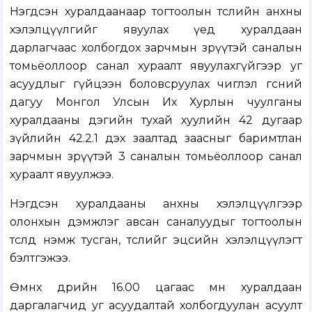
Нэгдсэн хуралдаанаар тогтоолын төслийн анхны
хэлэлцүүлгийг явуулах үед хуралдаан
дарлагчаас холбогдох зарчмын зөрүүтэй саналын
томьёоллоор санал хураалт явуулахгүйгээр уг
асуудлыг гүйцээн боловсруулах чиглэл өгсний
дагуу Монгол Улсын Их Хурлын чуулганы
хуралдааны дэгийн тухай хуулийн 42 дугаар
зүйлийн 42.2.1 дэх заалтад заасныг баримтлан
зарчмын зөрүүтэй 3 саналын томьёоллоор санал
хураалт явуулжээ.
Нэгдсэн хуралдааны анхны хэлэлцүүлгээр
олонхын дэмжлэг авсан саналуудыг тогтоолын
төсөлд нэмж тусган, төслийг эцсийн хэлэлцүүлэгт
бэлтгэжээ.
Өмнөх өдрийн 16.00 цагаас өмнө хуралдаан
даргалагчид уг асуудалтай холбогдуулан асуулт