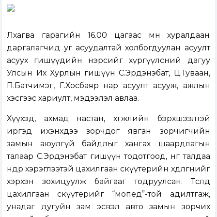
Лхагва гарагийн 16.00 цагаас өмнө хуралдаан
даргалагчид уг асуудалтай холбогдуулан асуулт
асуух гишүүдийн нэрсийг хүргүүлсний дагуу
Улсын Их Хурлын гишүүн С.Эрдэнэбат, Ц.Туваан,
П.Батчимэг, Г.Хосбаяр нар асуулт асууж, ажлын
хэсгээс хариулт, мэдээлэл авлаа.
Хүүхэд, ахмад настан, хөгжлийн бэрхшээлтэй
иргэд ихэнхдээ зорчдог явган зорчигчийн
замын аюулгүй байдлыг хангах шаардлагын
талаар С.Эрдэнэбат гишүүн тодотгоод, нөгөө талдаа
өндөр хэрэглээтэй цахилгаан скүүтерийн хөдөлгөөнийг
хэрхэн зохицуулж байгааг тодруулсан. Төсөлд
цахилгаан скүүтерийг “мопед”-той адилтгаж,
унадаг дугуйн зам эсвэл авто замын зорчих