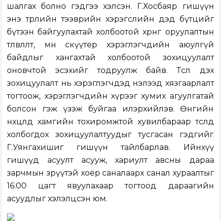
шалгах болно гэдгээ хэлсэн. Г.Хосбаяр гишүүн
энэ төрлийн тээврийн хэрэгслийн дэд бүтцийг
бүтээн байгуулахтай холбоотой хөрөнгө оруулалтын
төлөвлөлт, мөн скүүтер хэрэглэгчдийн аюулгүй
байдлыг хангахтай холбоотой зохицуулалт
оновчтой эсэхийг тодруулж байв. Төсөл дэх
зохицуулалт нь хэрэглэгчдэд нэлээд хязгаарлалт
тогтоож, хэрэглэгчдийн хүрээг хумих агуулгатай
болсон гэж үзэж буйгаа илэрхийлэв. Өнөөгийн
нөхцөлд хамгийн тохиромжтой хувилбараар төсөлд
холбогдох зохицуулалтуудыг тусгасан гэдгийг
Г.Уянгахишиг гишүүн тайлбарлав. Ийнхүү
гишүүд асуулт асууж, хариулт авсны дараа
зарчмын зөрүүтэй хоёр саналаарх санал хураалтыг
16.00 цагт явуулахаар тогтоод дараагийн
асуудлыг хэлэлцсэн юм.