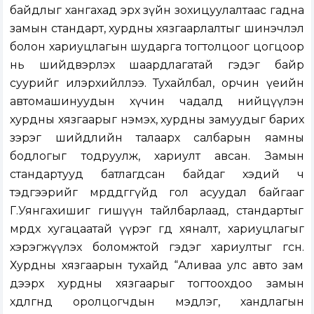
байдлыг хангахад эрх зүйн зохицуулалтаас гадна
замын стандарт, хурдны хязгаарлалтыг шинэчлэл
болон хариуцлагын шударга тогтолцоог цогцоор
нь шийдвэрлэх шаардлагатай гэдэг байр
суурийг илэрхийллээ. Тухайлбал, орчин үеийн
автомашинуудын хүчин чадалд нийцүүлэн
хурдны хязгаарыг нэмэх, хурдны замуудыг барих
зэрэг шийдлийн талаарх салбарын яамны
бодлогыг тодруулж, хариулт авсан. Замын
стандартууд батлагдсан байдаг хэдий ч
тэдгээрийг мөрддөггүйд гол асуудал байгааг
Г.Уянгахишиг гишүүн тайлбарлаад, стандартыг
мөрдөх хугацаатай үүрэг өгөөд хяналт, хариуцлагыг
хэрэгжүүлэх боломжтой гэдэг хариултыг өгсөн.
Хурдны хязгаарын тухайд “Аливаа улс авто зам
дээрх хурдны хязгаарыг тогтоохдоо замын
хөдөлгөөнд оролцогчдын мэдлэг, хандлагын