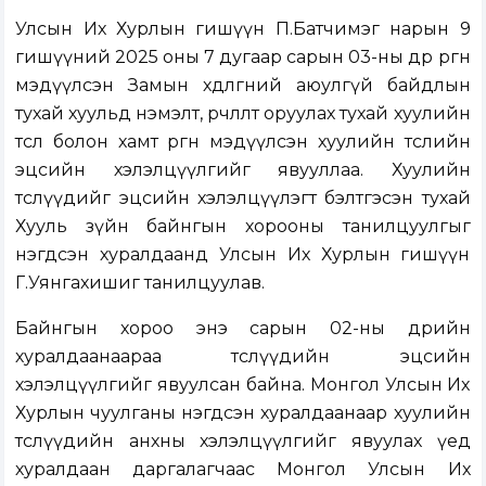
Улсын Их Хурлын гишүүн П.Батчимэг нарын 9
гишүүний 2025 оны 7 дугаар сарын 03-ны өдөр
өргөн
мэдүүлсэн
Замын хөдөлгөөний аюулгүй байдлын
тухай хуульд нэмэлт, өөрчлөлт оруулах тухай хуулийн
төсөл болон хамт өргөн мэдүүлсэн хуулийн төсл
ийн
эцсийн хэлэлцүүлгийг явууллаа. Хуулийн
төслүүдийг эцсийн хэлэлцүүлэгт бэлтгэсэн тухай
Хууль зүйн байнгын хорооны танилцуулгыг
нэгдсэн хуралдаанд Улсын Их Хурлын гишүүн
Г.Уянгахишиг танилцуулав.
Байнгын хороо энэ сарын 02-ны өдрийн
хуралдаанаараа төслүүдийн эцсийн
хэлэлцүүлгийг явуулсан байна. Монгол Улсын Их
Хурлын чуулганы нэгдсэн хуралдаанаар хуулийн
төслүүдийн анхны хэлэлцүүлгийг явуулах үед
хуралдаан даргалагчаас Монгол Улсын Их