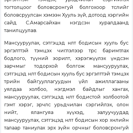
тогтолцоог боловсронгуй болгохоор төслийг
боловсруулсан хэмээн Хууль зүй, дотоод хэргийн
сайд С.Амарсайхан нэгдсэн хуралдаанд
танилцуулав.
Мансууруулах, сэтгэцэд нөлөөт бодисын хууль бус
эргэлттэй тэмцэх чиглэлээр төрөөс баримтлах
бодлого, түүний зорилт, хэрэгжүүлэх үндсэн
зарчмыг тодорхой болгож мансууруулах,
сэтгэцэд нөлөөт бодисын хууль бус эргэлттэй тэмцэх
төрийн байгууллагуудын үйл ажиллагааны
уялдаа холбоо, нэгдмэл байдлыг хангах,
мансууруулах, сэтгэцэд нөлөөт бодистой холбоотой
гэмт хэрэг, зөрчлөөс урьдчилан сэргийлэх, олон
нийт, ялангуяа хүүхэд, залуучуудад
мансууруулах, сэтгэцэд нөлөөт бодисын хор хөнөөлийн
талаар таниулах эрх зүйн орчныг боловсронгуй