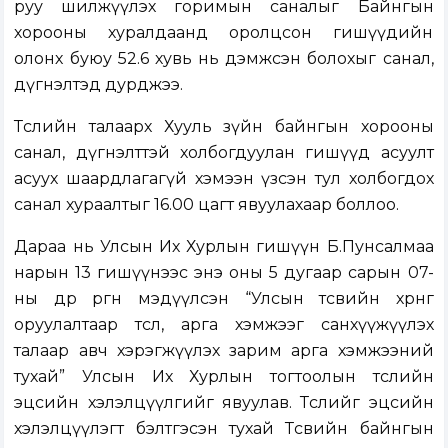
руу шилжүүлэх горимын саналыг Байнгын
хорооны хуралдаанд оролцсон гишүүдийн
олонх буюу 52.6 хувь нь дэмжсэн болохыг санал,
дүгнэлтэд дурджээ.
Төслийн талаарх Хууль зүйн байнгын хорооны
санал, дүгнэлттэй холбогдуулан гишүүд асуулт
асуух шаардлагагүй хэмээн үзсэн тул холбогдох
санал хураалтыг 16.00 цагт явуулахаар боллоо.
Дараа нь Улсын Их Хурлын гишүүн Б.Пунсалмаа
нарын 13 гишүүнээс энэ оны 5 дугаар сарын 07-
ны өдөр
өргөн мэдүүлсэн
“Улсын төсвийн хөрөнгө
оруулалтаар төсөл, арга хэмжээг санхүүжүүлэх
талаар авч хэрэгжүүлэх зарим арга хэмжээний
тухай” Улсын Их Хурлын тогтоолын төсл
ийн
эцсийн хэлэлцүүлгийг явуулав. Төслийг эцсийн
хэлэлцүүлэгт бэлтгэсэн тухай Төсвийн байнгын