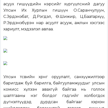
асуух гишүүдийн нэрсийг хүргүүлсний дагуу
Улсын Их Хурлын гишүүн О.Саранчулуун,
С.Эрдэнэбат, Д.Рэгдэл, Ө.Шижир, Ц.Баатархүү,
Р.Эрдэнэбүрэн нар асуулт асууж, ажлын хэсгээс
хариулт, мэдээлэл авлаа.
Улсын төсвийн хөрөнгө оруулалт, санхүүжилтээр
баригдаж буй барилга, байгууламжуудыг улсын
комисс хүлээн авахгүй байгаа нь голлох
шалтгааны нэг болдог гэдгийг холбогдох
дүгнэлтүүдэд дурдсан байгааг хэрхэн