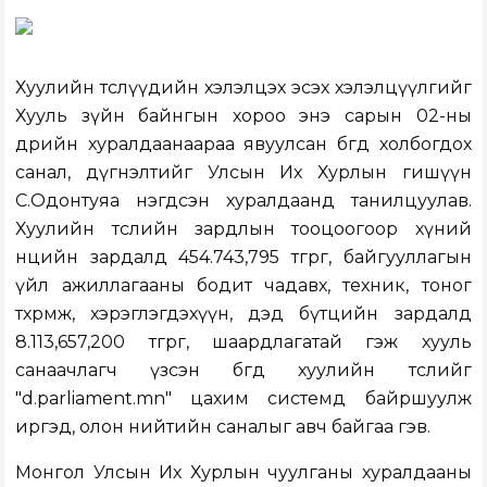
Хуулийн төслүүдийн хэлэлцэх эсэх хэлэлцүүлгийг
Хууль зүйн байнгын хороо энэ сарын 02-ны
өдрийн хуралдаанаараа явуулсан бөгөөд холбогдох
санал, дүгнэлтийг Улсын Их Хурлын гишүүн
С.Одонтуяа нэгдсэн хуралдаанд танилцуулав.
Хуулийн төслийн зардлын тооцоогоор хүний
нөөцийн зардалд 454.743,795 төгрөг, байгууллагын
үйл ажиллагааны бодит чадавх, техник, тоног
төхөөрөмж, хэрэглэгдэхүүн, дэд бүтцийн зардалд
8.113,657,200 төгрөг, шаардлагатай гэж хууль
санаачлагч үзсэн бөгөөд хуулийн төслийг
"d.parliament.mn" цахим системд байршуулж
иргэд, олон нийтийн саналыг авч байгаа гэв.
Монгол Улсын Их Хурлын чуулганы хуралдааны