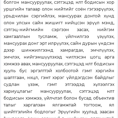
болгон мансууруулах, сэтгэцэд нөлөөт бодисын хор
уршгийн талаар олон нийтийг соён гэгээрүүлэх,
урьдчилан сэргийлэх, мансуурах донтой хүнд
олон улсын сайн жишигт нийцсэн эрүүл мэнд,
сэтгэц-нийгмийн сэргээн засах, нийгэм
хамгааллын тусламж, үйлчилгээ үзүүлэх,
мансуурах донг эрт илрүүлэх, сайн дурын үндсэн
дээр шинжилгээнд хамрагдах, эмчлүүлэх,
эмчлэх, нийгэмшүүлэхэд чиглэсэн цогц арга
хэмжээ авах, мансууруулах, сэтгэцэд нөлөөт бодисын
хууль бус эргэлттэй холбоотой гэмт хэргийн
шалтгаан, нөхцөл, гэмт хэрэг үйлдэгдсэн байдлыг
судлан үзэж, гэмт этгээдэд хүлээлгэх
хариуцлагыг мансууруулах, сэтгэцэд нөлөөт
бодисын хэмжээ, үйлчлэл болон бусад объектив
талыг харгалзан ялгамжтай тогтоож, ял
шийтгэлийн бодлогыг Эрүүгийн хуульд заасан