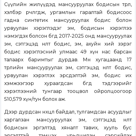
Сүүлийн жилүүдэд мансууруулах бодисын төрөл,
хэлбэр өөрчлөгдөж, ургамлын гаралтай бодисоос
гадна синтетик мансууруулах бодис болон
урвуулан хэрэглэдэг эм, бодисын хэрэглээ
нэмэгдэх болсон бөгөөд 2017-2025 онд мансууруулах
эм, сэтгэцэд нөлөөт бодис, эм, ахуйн хий зэрэг
бодис хэрэглэсний улмаас 49 хүн нас барсан
талаарх баримтыг дурдав. Мөн хугацаанд 17
төрлийн мансууруулах эм, сэтгэцэд нөлөөт бодис,
урвуулан хэрэглэх эрсдэлтэй эм, бодис их
хэмжээгээр хураагдсан бөгөөд тэдгээрийг
хэрэглээний тунгаар тооцвол ойролцоогоор
510,579 хүн/тун болох аж.
Дээр дурдсан нөхцөл байдал, тулгамдсан асуудлыг
харгалзан мансууруулах эм, сэтгэцэд нөлөөт
бодисын эргэлтэд хяналт тавих, хууль бус
эргэлттэй тэмцэх, урьдчилан сэргийлэх