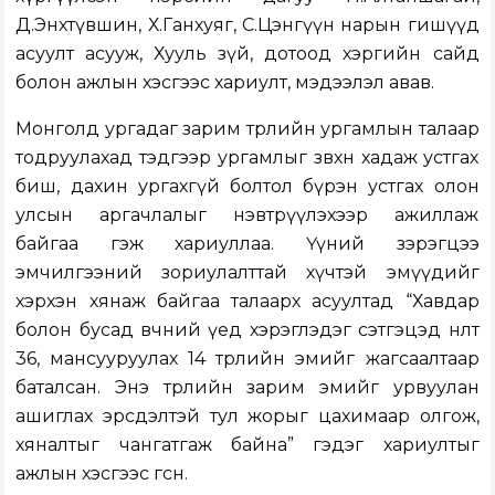
Д.Энхтүвшин, Х.Ганхуяг, С.Цэнгүүн нарын гишүүд
асуулт асууж, Хууль зүй, дотоод хэргийн сайд
болон ажлын хэсгээс хариулт, мэдээлэл авав.
Монголд ургадаг зарим төрлийн ургамлын талаар
тодруулахад тэдгээр ургамлыг зөвхөн хадаж устгах
биш, дахин ургахгүй болтол бүрэн устгах олон
улсын аргачлалыг нэвтрүүлэхээр ажиллаж
байгаа гэж хариуллаа. Үүний зэрэгцээ
эмчилгээний зориулалттай хүчтэй эмүүдийг
хэрхэн хянаж байгаа талаарх асуултад “Хавдар
болон бусад өвчний үед хэрэглэдэг сэтгэцэд нөлөөт
36, мансууруулах 14 төрлийн эмийг жагсаалтаар
баталсан. Энэ төрлийн зарим эмийг урвуулан
ашиглах эрсдэлтэй тул жорыг цахимаар олгож,
хяналтыг чангатгаж байна” гэдэг хариултыг
ажлын хэсгээс өгсөн.