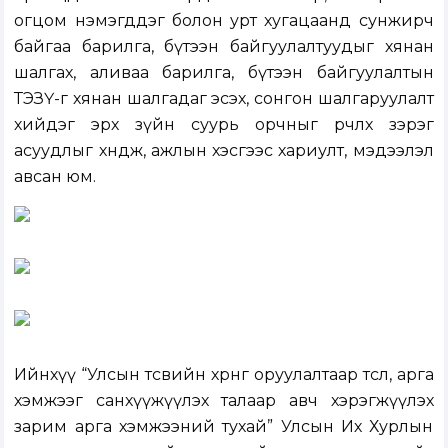
огцом нэмэгддэг болон урт хугацаанд сунжирч
байгаа барилга, бүтээн байгуулалтуудыг хянан
шалгах, аливаа барилга, бүтээн байгуулалтын
ТЭЗҮ-г хянан шалгадаг эсэх, сонгон шалгаруулалт
хийдэг эрх зүйн суурь орчныг өөрчлөх зэрэг
асуудлыг хөндөж, ажлын хэсгээс хариулт, мэдээлэл
авсан юм.
Ийнхүү
“Улсын төсвийн хөрөнгө оруулалтаар төсөл, арга
хэмжээг санхүүжүүлэх талаар авч хэрэгжүүлэх
зарим арга хэмжээний тухай” Улсын Их Хурлын