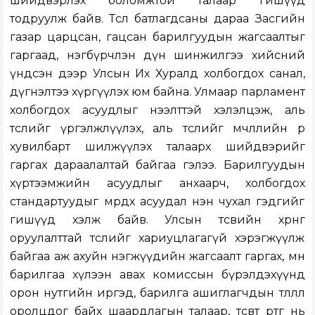
шийдвэрлэх боломжтой талаар гишүүд
тодруулж байв. Төсөл батлагдсаны дараа Засгийн
газар царцсан, гацсан барилгуудын жагсаалтыг
гаргаад, нэгбүрчлэн дүн шинжилгээ хийсний
үндсэн дээр Улсын Их Хуралд холбогдох санал,
дүгнэлтээ хүргүүлэх юм байна. Улмаар парламент
холбогдох асуудлыг нээлттэй хэлэлцэж, аль
төслийг үргэлжлүүлэх, аль төслийг өмчлөлийн өөр
хувилбарт шилжүүлэх талаарх шийдвэрийг
гаргах дараалалтай байгаа гэлээ. Барилгуудын
хүртээмжийн асуудлыг анхаарч, холбогдох
стандартуудыг мөрдөх асуудал нэн чухал гэдгийг
гишүүд хэлж байв. Улсын төсвийн хөрөнгө
оруулалттай төслийг хариуцлагагүй хэрэгжүүлж
байгаа аж ахуйн нэгжүүдийн жагсаалт гаргах, мөн
барилгаа хүлээн авах комиссын бүрэлдэхүүнд
орон нутгийн иргэд, барилга ашиглагчдын төлөөлөл
оролцдог байх шаардлагын талаар, төсөвт өртөг нь