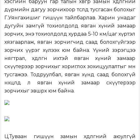
хэсгийн баруун гар талын хөвөөгөөр замын хөдөлгөөний
дүрмийн дагуу зорчихоор төсөлд тусгасан болохыг
Г.Уянгахишиг гишүүн тайлбарлав. Харин унадаг
дугуйн замгүй тохиолдолд явган хүний замаар
зорчих, энэ тохиолдолд хурдаа 5-10 км/цаг хүртэл
хязгаарлаж, явган зорчигчид саад болохгүйгээр
зорчих үүрэг хүлээх юм байна. Үүний зэрэгцээ
нягтрал, хөдөлгөөн ихтэй явган хүний замаар
скүүтерээр зорчихыг хориглох зохицуулалтыг мөн
тусгажээ. Тодруулбал, явган хүнд саад болохгүй
нөхцөлд л явган хүний замаар скүүтерээр
зорчихыг зөвшөөрөх юм байна.
Ц.Туваан гишүүн замын хөдөлгөөний аюулгүй