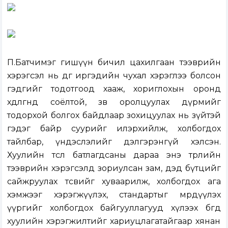
П.Батчимэг гишүүн бичил цахилгаан тээврийн
хэрэгсэл нь өдгөө иргэдийн чухал хэрэглээ болсон
гэдгийг тодотгоод хааж, хориглохын оронд
хөдөлгөөнд соёлтой, зөв оролцуулах дүрмийг
тодорхой болгох байдлаар зохицуулах нь зүйтэй
гэдэг байр суурийг илэрхийлж, холбогдох
тайлбар, үндэслэлийг дэлгэрэнгүй хэлсэн.
Хуулийн төсөл батлагдсаны дараа энэ төрлийн
тээврийн хэрэгсэлд зориулсан зам, дэд бүтцийг
сайжруулах төсвийг хуваарилж, холбогдох ага
хэмжээг хэрэгжүүлэх, стандартыг мөрдүүлэх
үүргийг холбогдох байгууллагууд хүлээх бөгөөд
хуулийн хэрэгжилтийг хариуцлагатайгаар хянан