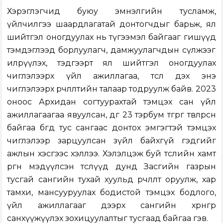
Хэрэглэгчид буюу эмнэлгийн тусламж,
үйлчилгээ шаардлагатай донтогчдыг барьж, ял
шийтгэл оногдуулах нь түгээмэл байгааг гишүүд
тэмдэглээд борлуулагч, дамжуулагчдын сүлжээг
илрүүлэх, тэдгээрт ял шийтгэл оногдуулах
чиглэлээрх үйл ажиллагаа, төсөл дэх энэ
чиглэлээрх өөрчлөлтийн талаар тодруулж байв. 2023
оноос Архидан согтуурахтай тэмцэх сан үйл
ажиллагаагаа явуулсан, өдгөө 23 тэрбум төгрөг төвлөрсөн
байгаа бөгөөд тус сангаас донтох эмгэгтэй тэмцэх
чиглэлээр зарцуулсан зүйл байхгүй гэдгийг
ажлын хэсгээс хэллээ. Хэлэлцэж буй төслийн хамт
өргөн мэдүүлсэн төслүүд дунд Засгийн газрын
тусгай сангийн тухай хуульд өөрчлөлт оруулж, хар
тамхи, мансууруулах бодистой тэмцэх бодлого,
үйл ажиллагааг дээрх сангийн хөрөнгөөр
санхүүжүүлэх зохицуулалтыг тусгаад байгаа гэв.