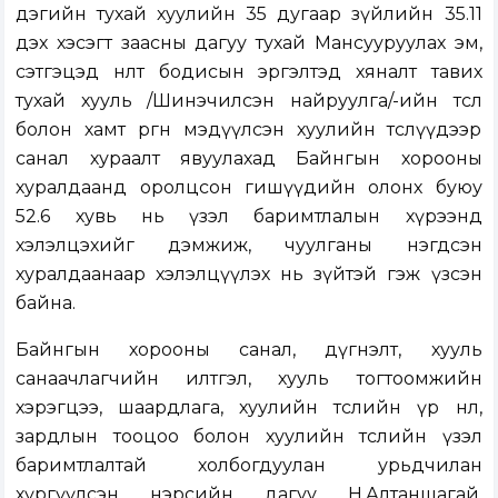
дэгийн тухай хуулийн 35 дугаар зүйлийн 35.11
дэх хэсэгт заасны дагуу тухай Мансууруулах эм,
сэтгэцэд нөлөөт бодисын эргэлтэд хяналт тавих
тухай хууль /Шинэчилсэн найруулга/-ийн төсөл
болон хамт өргөн мэдүүлсэн хуулийн төслүүдээр
санал хураалт явуулахад Байнгын хорооны
хуралдаанд оролцсон гишүүдийн олонх буюу
52.6 хувь нь үзэл баримтлалын хүрээнд
хэлэлцэхийг дэмжиж, чуулганы нэгдсэн
хуралдаанаар хэлэлцүүлэх нь зүйтэй гэж үзсэн
байна.
Байнгын хорооны санал, дүгнэлт, хууль
санаачлагчийн илтгэл, хууль тогтоомжийн
хэрэгцээ, шаардлага, хуулийн төслийн үр нөлөө,
зардлын тооцоо болон хуулийн төслийн үзэл
баримтлалтай холбогдуулан урьдчилан
хүргүүлсэн нэрсийн дагуу Н.Алтаншагай,