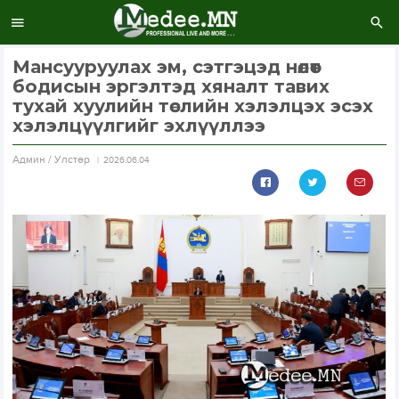
Мансууруулах эм, сэтгэцэд нөлөөт
бодисын эргэлтэд хяналт тавих
тухай хуулийн төслийн хэлэлцэх эсэх
хэлэлцүүлгийг эхлүүллээ
Aдмин / Улстөр
2026.06.04