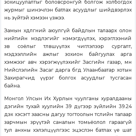
зохицуулалтыг боловсронгуй болгож холбогдох
журмыг шинэчлэн батлах асуудлыг шийдвэрлэх
нь зүйтэй хэмээн үзжээ.
Замын хөдөлгөөний аюулгүй байдлын талаарх олон
нийтийн мэдлэгийг нэмэгдүүлэх, хэрэглээний
зөв соёлыг төлөвшүүлэх чиглэлээр сургалт,
мэдээллийн ажлыг зохион байгуулах арга
хэмжээг авч хэрэгжүүлэхийг Засгийн газар, мөн
Нийслэлийн Засаг дарга бөгөөд Улаанбаатар хотын
Захирагчид үүрэг болгох асуудлыг тусгасан
байна.
Монгол Улсын Их Хурлын чуулганы хуралдааны
дэгийн тухай хуулийн 39 дүгээр зүйлийн 39.24
дэх хэсэгт заасны дагуу тогтоолын төслийн талаар
зарчмын зөрүүтэй саналын томьёолол гараагүй
тул анхны хэлэлцүүлгээс эцэслэн батлах үе шат