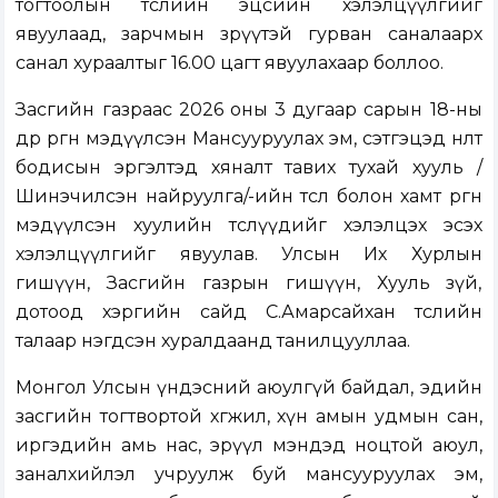
тогтоолын төсл
ийн эцсийн хэлэлцүүлгийг
явуулаад, зарчмын зөрүүтэй гурван саналаарх
санал хураалтыг 16.00 цагт явуулахаар боллоо.
Засгийн газраас 2026 оны 3 дугаар сарын 18-ны
өдөр
өргөн мэдүүлсэн
Мансууруулах эм, сэтгэцэд нөлөөт
бодисын эргэлтэд хяналт тавих тухай хууль /
Шинэчилсэн найруулга/-ийн төсөл болон хамт өргөн
мэдүүлсэн хуулийн төслүүд
ийг хэлэлцэх эсэх
хэлэлцүүлгийг явуулав. Улсын Их Хурлын
гишүүн, Засгийн газрын гишүүн, Хууль зүй,
дотоод хэргийн сайд С.Амарсайхан төслийн
талаар нэгдсэн хуралдаанд танилцууллаа.
Монгол Улсын үндэсний аюулгүй байдал, эдийн
засгийн тогтвортой хөгжил, хүн амын удмын сан,
иргэдийн амь нас, эрүүл мэндэд ноцтой аюул,
заналхийлэл учруулж буй мансууруулах эм,