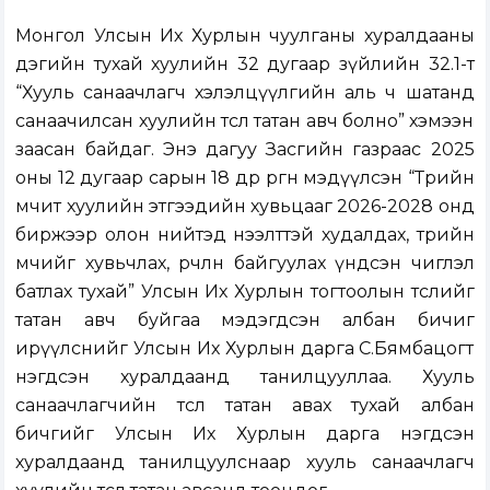
Монгол Улсын Их Хурлын чуулганы хуралдааны
дэгийн тухай хуулийн 32 дугаар зүйлийн 32.1-т
“Хууль санаачлагч хэлэлцүүлгийн аль ч шатанд
санаачилсан хуулийн төслөө татан авч болно” хэмээн
заасан байдаг. Энэ дагуу Засгийн газраас 2025
оны 12 дугаар сарын 18 өдөр
өргөн мэдүүлсэн
“Төрийн
өмчит хуулийн этгээдийн хувьцааг 2026-2028 онд
биржээр олон нийтэд нээлттэй худалдах, төрийн
өмчийг хувьчлах, өөрчлөн байгуулах үндсэн чиглэл
батлах тухай” Улсын Их Хурлын тогтоолын төслийг
татан авч буйгаа мэдэгдсэн албан бичиг
ирүүлснийг Улсын Их Хурлын дарга С.Бямбацогт
нэгдсэн хуралдаанд танилцууллаа. Хууль
санаачлагчийн төслөө татан авах тухай албан
бичгийг Улсын Их Хурлын дарга нэгдсэн
хуралдаанд танилцуулснаар хууль санаачлагч