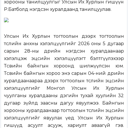
хорооны танилцуулгыг Улсын Их Хурлын гишүүн
Р.Батболд нэгдсэн хуралдаанд танилцуулав.
Улсын Их Хурлын тогтоолын дээрх тогтоолын
төслийн анхны хэлэлцүүлгийг 2026 оны 5 дугаар
сарын 28-ны өдрийн нэгдсэн хуралдаанаар
хэлэлцэж эцсийн хэлэлцүүлэгт бэлтгүүлэхээр
Төсвийн байнгын хороонд шилжүүлсэн юм.
Төсвийн байнгын хороо энэ сарын 04-ний өдрийн
хуралдаанаараа дээрх тогтоолын төслийн эцсийн
хэлэлцүүлгийг Монгол Улсын Их Хурлын
чуулганы хуралдааны дэгийн тухай хуулийн 32
дугаар зүйлд заасны дагуу явуулжээ. Байнгын
хорооны хуралдаанаар тогтоолын төслийн эцсийн
хэлэлцүүлгийг явуулах үед Улсын Их Хурлын
гишүүд асуулт асууж, хариулт аваагүй гэв.