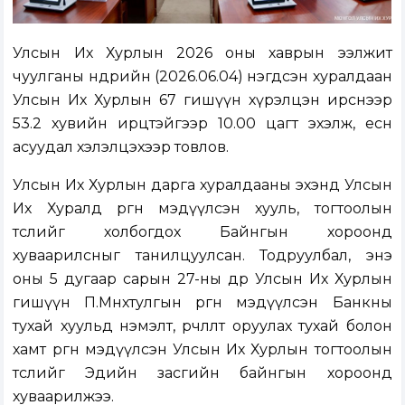
Улсын Их Хурлын 2026 оны хаврын ээлжит
чуулганы өнөөдрийн (2026.06.04) нэгдсэн хуралдаан
Улсын Их Хурлын 67 гишүүн хүрэлцэн ирснээр
53.2 хувийн ирц
тэйгээр 10.00 цагт эхэлж, есөн
асуудал хэлэлцэхээр товлов.
Улсын Их Хурлын дарга хуралдааны эхэнд Улсын
Их Хуралд өргөн мэдүүлсэн хууль, тогтоолын
төслийг холбогдох Байнгын хороонд
хуваарилсныг танилцуулсан. Тодруулбал, энэ
оны 5 дугаар сарын 27-ны өдөр Улсын Их Хурлын
гишүүн П.Мөнхтулгын
өргөн мэдүүлсэн
Банкны
тухай хуульд нэмэлт, өөрчлөлт оруулах тухай болон
хамт өргөн мэдүүлсэн Улсын Их Хурлын тогтоолын
төсл
ийг Эдийн засгийн байнгын хороонд
хуваарилжээ.