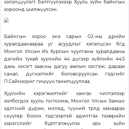
хэлэлцүүлэгт бэлтгүүлэхээр Хууль зүйн байнгын
хороонд шилжүүлсэн.
Байнгын хороо энэ сарын 02-ны өдрийн
хуралдаанаараа уг асуудлыг хэлэлцсэн бөгөөд
Монгол Улсын Их Хурлын чуулганы хуралдааны
дэгийн тухай хуулийн 44 дүгээр зүйлийн 44.5
дахь хэсэгт заасны дагуу ажлын хэсгээс дараах
санал, дүгнэлтийг боловсруулсан гэдгийг
П.Сайнзориг гишүүн танилцууллаа.
Хуулийн хэрэгжилтийг хангах чиглэлээр
холбогдох хууль тогтоомж, Монгол Улсын Замын
хөдөлгөөний дүрэм, мопед, түүний төрөлд хамаарах
скүүтер болон тэдгээртэй адилтгах тээврийн
хэрэгслийг бүртгэлжүүлэх эрх зүйн