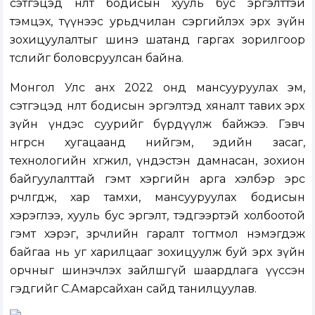
сэтгэцэд нөлөөт бодисын хууль бус эргэлттэй
тэмцэх, түүнээс урьдчилан сэргийлэх эрх зүйн
зохицуулалтыг шинэ шатанд гаргах зорилгоор
төслийг боловсруулсан байна.
Монгол Улс анх 2022 онд мансууруулах эм,
сэтгэцэд нөлөөт бодисын эргэлтэд хяналт тавих эрх
зүйн үндэс суурийг бүрдүүлж байжээ. Гэвч
өнгөрсөн хугацаанд нийгэм, эдийн засаг,
технологийн хөгжил, үндэстэн дамнасан, зохион
байгуулалттай гэмт хэргийн арга хэлбэр эрс
өөрчлөгдөж, хар тамхи, мансууруулах бодисын
хэрэглээ, хууль бус эргэлт, тэдгээртэй холбоотой
гэмт хэрэг, зөрчлийн гаралт тогтмол нэмэгдэж
байгаа нь уг харилцааг зохицуулж буй эрх зүйн
орчныг шинэчлэх зайлшгүй шаардлага үүссэн
гэдгийг С.Амарсайхан сайд танилцуулав.