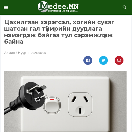
Цахилгаан хэрэгсэл, хогийн суваг
шатсан гал түймрийн дуудлага
нэмэгдэж байгаа тул сэрэмжлүүлж
байна
Aдмин / Нүүр
2026.06.05