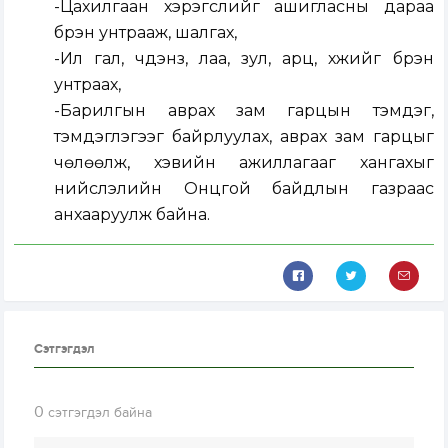
-Цахилгаан хэрэгслийг ашигласны дараа
бүрэн унтрааж, шалгах,
-Ил гал, чүдэнз, лаа, зул, арц, хүжийг бүрэн
унтраах,
-Барилгын аврах зам гарцын тэмдэг,
тэмдэглэгээг байрлуулах, аврах зам гарцыг
чөлөөлж, хэвийн ажиллагааг хангахыг
нийслэлийн Онцгой байдлын газраас
анхааруулж байна.
Сэтгэгдэл
0
сэтгэгдэл байна