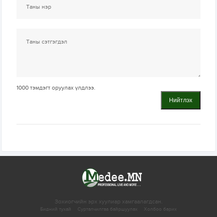
1000
тэмдэгт оруулах үлдлээ.
Нийтлэх
Зохиогчийн эрх хуулиар хамгаалагдсан.
Бидний тухай
Сурталчилгаа байршуулах
Холбоо барих