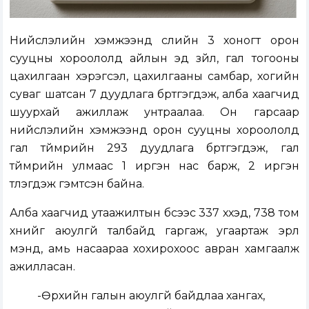
Нийслэлийн хэмжээнд сүүлийн 3 хоногт орон
сууцны хороололд айлын эд зүйл, гал тогооны
цахилгаан хэрэгсэл, цахилгааны самбар, хогийн
суваг шатсан 7 дуудлага бүртгэгдэж, алба хаагчид
шуурхай ажиллаж унтраалаа. Он гарсаар
нийслэлийн хэмжээнд орон сууцны хороололд
гал түймрийн 293 дуудлага бүртгэгдэж, гал
түймрийн улмаас 1 иргэн нас барж, 2 иргэн
түлэгдэж гэмтсэн байна.
Алба хаагчид утаажилтын бүсээс 337 хүүхэд, 738 том
хүнийг аюулгүй талбайд гаргаж, угаартаж эрүүл
мэнд, амь насаараа хохирохоос авран хамгаалж
ажилласан.
-Өрхийн галын аюулгүй байдлаа хангах,