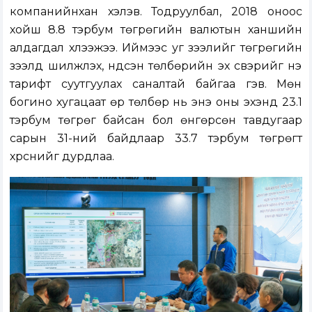
компанийнхан хэлэв. Тодруулбал, 2018 оноос
хойш 8.8 тэрбум төгрөгийн валютын ханшийн
алдагдал хүлээжээ. Иймээс уг зээлийг төгрөгийн
зээлд шилжүүлэх, үндсэн төлбөрийн эх үүсвэрийг үнэ
тарифт суутгуулах саналтай байгаа гэв. Мөн
богино хугацаат өр төлбөр нь энэ оны эхэнд 23.1
тэрбум төгрөг байсан бол өнгөрсөн тавдугаар
сарын 31-ний байдлаар 33.7 тэрбум төгрөгт
хүрснийг дурдлаа.