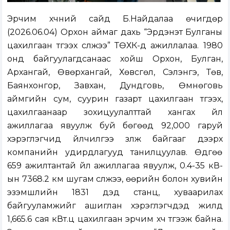
Эрчим хүчний сайд Б.Найдалаа өчигдөр
(2026.06.04) Орхон аймаг дахь “Эрдэнэт Булганы
цахилгаан түгээх сүлжээ” ТӨХК-д ажиллалаа. 1980
онд байгуулагдсанаас хойш Орхон, Булган,
Архангай, Өвөрхангай, Хөвсгөл, Сэлэнгэ, Төв,
Баянхонгор, Завхан, Дундговь, Өмнөговь
аймгийн сум, суурин газарт цахилгаан түгээх,
цахилгаанаар зохицуулалттай хангах үйл
ажиллагаа явуулж буй бөгөөд 92,000 гаруй
хэрэглэгчид үйлчилгээ үзүүлж байгааг дээрх
компанийн удирдлагууд танилцуулав. Өдгөө
659 ажилтантай үйл ажиллагаа явуулж, 0.4-35 кВ-
ын 7368.2 км шугам сүлжээ, өөрийн болон хувийн
эзэмшлийн 1831 дэд станц, хуваарилах
байгууламжийг ашиглан хэрэглэгчдэд жилд
1,665.6 сая кВт.ц цахилгаан эрчим хүч түгээж байна.