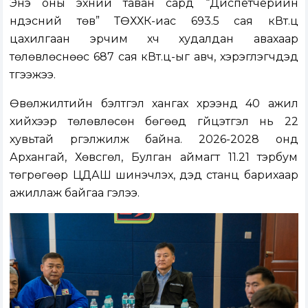
Энэ оны эхний таван сард “Диспетчерийн
үндэсний төв” ТӨХХК-иас 693.5 сая кВт.ц
цахилгаан эрчим хүч худалдан авахаар
төлөвлөснөөс 687 сая кВт.ц-ыг авч, хэрэглэгчдэд
түгээжээ.
Өвөлжилтийн бэлтгэл хангах хүрээнд 40 ажил
хийхээр төлөвлөсөн бөгөөд гүйцэтгэл нь 22
хувьтай үргэлжилж байна. 2026-2028 онд
Архангай, Хөвсгөл, Булган аймагт 11.21 тэрбум
төгрөгөөр ЦДАШ шинэчлэх, дэд станц барихаар
ажиллаж байгаа гэлээ.