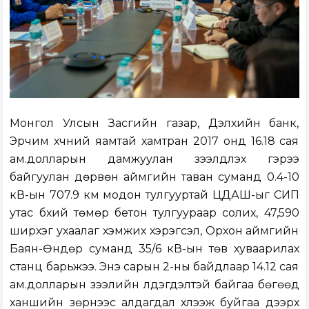
Монгол Улсын Засгийн газар, Дэлхийн банк,
Эрчим хүчний яамтай хамтран 2017 онд 16.18 сая
ам.долларын дамжуулан зээлдүүлэх гэрээ
байгуулан дөрвөн аймгийн таван суманд 0.4-10
кВ-ын 707.9 км модон тулгууртай ЦДАШ-ыг СИП
утас бүхий төмөр бетон тулгуураар солих, 47,590
ширхэг ухаалаг хэмжих хэрэгсэл, Орхон аймгийн
Баян-Өндөр суманд 35/6 кВ-ын төв хуваарилах
станц барьжээ. Энэ сарын 2-ны байдлаар 14.12 сая
ам.долларын зээлийн үлдэгдэлтэй байгаа бөгөөд
ханшийн зөрүүнээс алдагдал хүлээж буйгаа дээрх