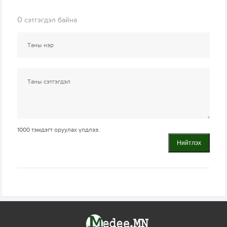
0
сэтгэгдэл байна
1000
тэмдэгт оруулах үлдлээ.
Нийтлэх