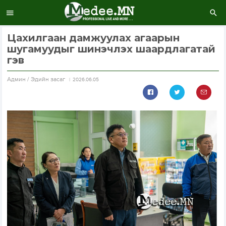
Цахилгаан дамжуулах агаарын
шугамуудыг шинэчлэх шаардлагатай
гэв
Aдмин / Эдийн засаг
2026.06.05