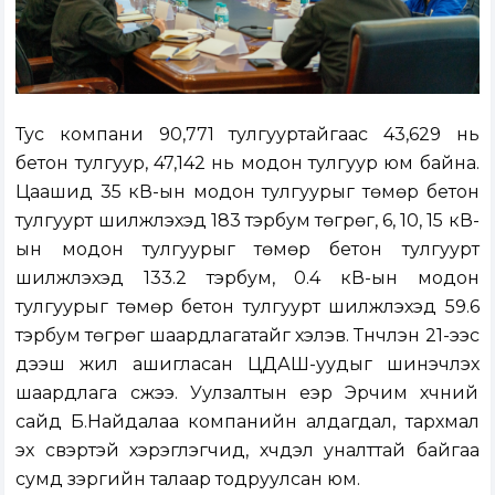
Тус компани 90,771 тулгууртайгаас 43,629 нь
бетон тулгуур, 47,142 нь модон тулгуур юм байна.
Цаашид 35 кВ-ын модон тулгуурыг төмөр бетон
тулгуурт шилжүүлэхэд 183 тэрбум төгрөг, 6, 10, 15 кВ-
ын модон тулгуурыг төмөр бетон тулгуурт
шилжүүлэхэд 133.2 тэрбум, 0.4 кВ-ын модон
тулгуурыг төмөр бетон тулгуурт шилжүүлэхэд 59.6
тэрбум төгрөг шаардлагатайг хэлэв. Түүнчлэн 21-ээс
дээш жил ашигласан ЦДАШ-уудыг шинэчлэх
шаардлага үүсжээ. Уулзалтын үеэр Эрчим хүчний
сайд Б.Найдалаа компанийн алдагдал, тархмал
эх үүсвэртэй хэрэглэгчид, хүчдэл уналттай байгаа
сумд зэргийн талаар тодруулсан юм.