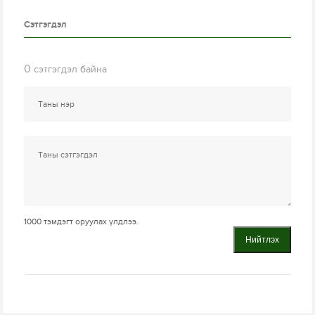
Сэтгэгдэл
0
сэтгэгдэл байна
1000
тэмдэгт оруулах үлдлээ.
Нийтлэх