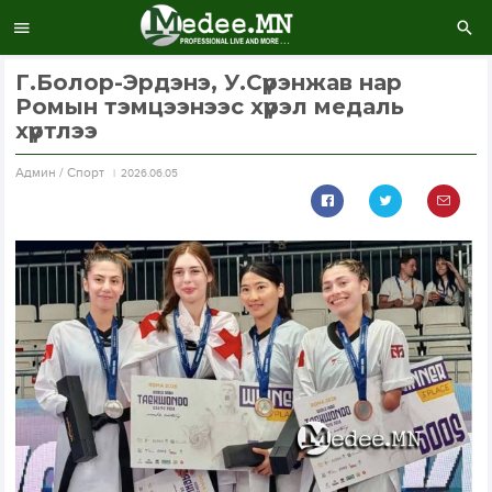
Г.Болор-Эрдэнэ, У.Сүрэнжав нар
Ромын тэмцээнээс хүрэл медаль
хүртлээ
Aдмин / Спорт
2026.06.05