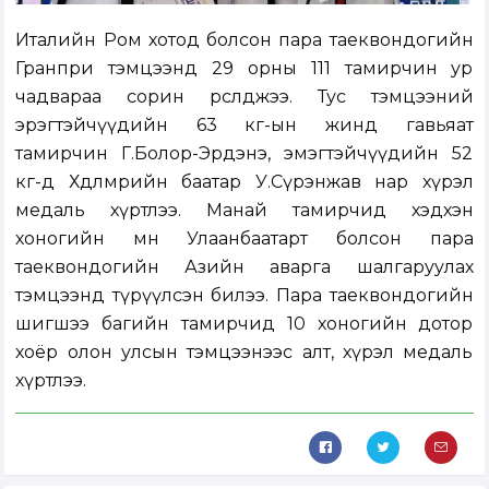
Италийн Ром хотод болсон пара таеквондогийн
Гранпри тэмцээнд 29 орны 111 тамирчин ур
чадвараа сорин өрсөлджээ. Тус тэмцээний
эрэгтэйчүүдийн 63 кг-ын жинд гавьяат
тамирчин Г.Болор-Эрдэнэ, эмэгтэйчүүдийн 52
кг-д Хөдөлмөрийн баатар У.Сүрэнжав нар хүрэл
медаль хүртлээ. Манай тамирчид хэдхэн
хоногийн өмнө Улаанбаатарт болсон пара
таеквондогийн Азийн аварга шалгаруулах
тэмцээнд түрүүлсэн билээ. Пара таеквондогийн
шигшээ багийн тамирчид 10 хоногийн дотор
хоёр олон улсын тэмцээнээс алт, хүрэл медаль
хүртлээ.