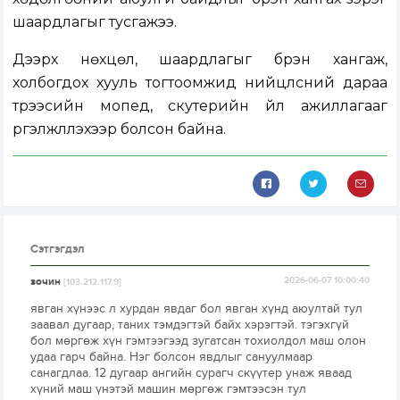
шаардлагыг тусгажээ.
Дээрх нөхцөл, шаардлагыг бүрэн хангаж,
холбогдох хууль тогтоомжид нийцүүлсний дараа
түрээсийн мопед, скутерийн үйл ажиллагааг
үргэлжлүүлэхээр болсон байна.
Сэтгэгдэл
зочин
2026-06-07 10:00:40
[103.212.117.9]
явган хүнээс л хурдан явдаг бол явган хүнд аюултай тул
заавал дугаар, таних тэмдэгтэй байх хэрэгтэй. тэгэхгүй
бол мөргөж хүн гэмтээгээд зугатсан тохиолдол маш олон
удаа гарч байна. Нэг болсон явдлыг сануулмаар
санагдлаа. 12 дугаар ангийн сурагч скүүтер унаж яваад
хүний маш үнэтэй машин мөргөж гэмтээсэн тул