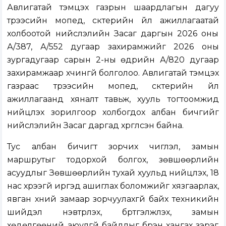
Авлигатай тэмцэх газрын шаардлагын дагуу
түрээсийн мопед, скүүтерийн үйл ажиллагаатай
холбоотой нийслэлийн Засаг даргын 2026 оны
А/387, А/552 дугаар захирамжийг 2026 оны
зургадугаар сарын 2-ны өдрийн А/820 дугаар
захирамжаар хүчингүй болголоо. Авлигатай тэмцэх
газраас түрээсийн мопед, скүүтерийн үйл
ажиллагаанд хяналт тавьж, хууль тогтоомжид
нийцүүлэх зорилгоор холбогдох албан бичгийг
нийслэлийн Засаг даргад хүргүүлсэн байна.
Тус албан бичигт зорчих чиглэл, замын
маршрутыг тодорхой болгох, зөвшөөрлийн
асуудлыг Зөвшөөрлийн тухай хуульд нийцүүлэх, 18
нас хүрээгүй иргэд ашиглах боломжийг хязгаарлах,
явган хүний замаар зорчуулахгүй байх техникийн
шийдэл нэвтрүүлэх, бүртгэлжүүлэх, замын
хөдөлгөөний аюулгүй байдлыг бүрэн хангах зэрэг