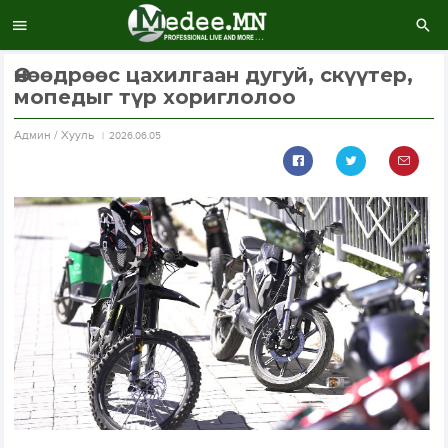
Өнөөдрөөс цахилгаан дугуй, скүүтер,
мопедыг түр хориглолоо
Aдмин / Хууль
2026.06.05