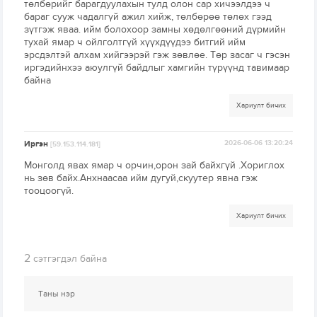
төлбөрийг барагдуулахын тулд олон сар хичээлдээ ч
бараг сууж чадалгүй ажил хийж, төлбөрөө төлөх гээд
зүтгэж яваа. ийм болохоор замны хөдөлгөөний дүрмийн
тухай ямар ч ойлголтгүй хүүхдүүдээ битгий ийм
эрсдэлтэй алхам хийгээрэй гэж зөвлөе. Төр засаг ч гэсэн
иргэдийнхээ аюулгүй байдлыг хамгийн түрүүнд тавимаар
байна
Хариулт бичих
Иргэн
2026-06-06 13:20:24
[59.153.114.181]
Монголд явах ямар ч орчин,орон зай байхгүй .Хориглох
нь зөв байх.Анхнаасаа ийм дугуй,скуутер явна гэж
тооцоогүй.
Хариулт бичих
2
сэтгэгдэл байна