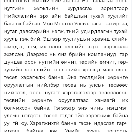
сонсголыг миний бие ахална. Нэг талаасаа орон
нутгийн хөгжлийн хурдасгах зорилгоор
Нийслэлийн эрх зүйн байдлын тухай хуулийг
баталж байсан. Мөн Монгол Улсын засаг захиргаа,
нутаг дэвсгэрийн нэгж, түүний удирдлагын тухай
хууль гэж бий. Эдгээр хуулиудын хүрээнд сүүлийн
жилүүдэд том, их олон төслийг зэрэг хэрэгжүүлж
эхэлсэн. Дээрээс нь янз бүрийн компаниуд, тэр
дундаа орон нутгийн өмчит, төрийн өмчит, төр-
хувийн хэвшлийн түншлэлийн хүрээнд маш олон
төсөл хэрэгжүүлж байна. Энэ төслүүдийн хөрөнгө
оруулалтын нийлбэр төсөв нь улсын төсвөөс
нийслэл, орон нутагт хэрэгжүүлэхээр төлөвлөсөн
төсвийн хөрөнгө оруулалтаас хамаагүй их
болчихсон байна. Тэгэхээр энэ чинь нэгдмэл
улсын нэгдсэн төсөв гэдэг зүйл хэрэгжиж байна
уу, үгүй юу. Хэрэгжихгүй байна гэсэн үндэслэл гарч
ирээд байгаа юм. Үүнийг хууль тогтоогч