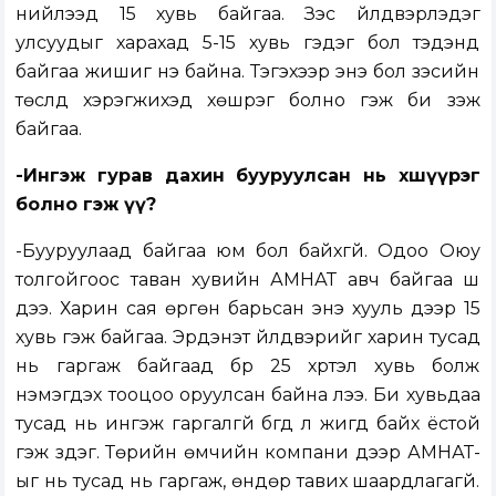
нийлээд 15 хувь байгаа. Зэс үйлдвэрлэдэг
улсуудыг харахад 5-15 хувь гэдэг бол тэдэнд
байгаа жишиг үнэ байна. Тэгэхээр энэ бол зэсийн
төслүүд хэрэгжихэд хөшүүрэг болно гэж би үзэж
байгаа.
-Ингэж гурав дахин бууруулсан нь хөшүүрэг
болно гэж үү?
-Бууруулаад байгаа юм бол байхгүй. Одоо Оюу
толгойгоос таван хувийн АМНАТ авч байгаа шүү
дээ. Харин сая өргөн барьсан энэ хууль дээр 15
хувь гэж байгаа. Эрдэнэт үйлдвэрийг харин тусад
нь гаргаж байгаад бүр 25 хүртэл хувь болж
нэмэгдэх тооцоо оруулсан байна лээ. Би хувьдаа
тусад нь ингэж гаргалгүй бүгд л жигд байх ёстой
гэж үздэг. Төрийн өмчийн компани дээр АМНАТ-
ыг нь тусад нь гаргаж, өндөр тавих шаардлагагүй.