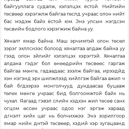
байгууллага судалж, хэлэлцэх ёстой. Нийтийн
төсвөөр хэрэгжүүлж байгаа төслүүд учраас олон нийт
бас мэдэж байх ёстой юм. Энэ улсын нэгдсэн
төсвийн бодлого хэрэгжиж байна уу.
Хяналт ямар байна. Маш эрчимтэй олон төсөл
зэрэг эхлүүлснээс болоод хяналтаа алдаж байна уу
гээд олон зүйлийг хэлэлцэх хэрэгтэй. Хяналтаа
алдана гэдэг бол өнөөдрийн төсвөөс гаргаж
байгаа мөнгө, гадаадаас зээлж байгаа, ирээдүйд
хэн нэгэнд эрх шилжүүлээд хийлгэж байгаа ажил ч
бай бүгдээрээ монголчууд дундаасаа буцааж
төлөх мөнгө учраас бид болгоомжтой байх нь
чухал. Яагаад гэвэл сүүлийн хэдхэн жил төсөв санхүү
огцом өссөн учраас одоо нэг эргэж хараад
дүгнэлт хийх цаг нь болчихжээ. Энэ зорилгоор
ямар үнийн дүнтэй төсвөөр, хэдий хэр хугацаанд