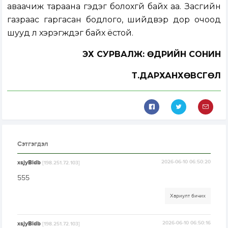
аваачиж тараана гэдэг болохгүй байх аа. Засгийн
газраас гаргасан бодлого, шийдвэр дор очоод
шууд л хэрэгждэг байх ёстой.
ЭХ СУРВАЛЖ: ӨДРИЙН СОНИН
Т.ДАРХАНХӨВСГӨЛ
Сэтгэгдэл
xsjyBldb
2026-06-10 06:50:20
[198.251.72.103]
555
Хариулт бичих
xsjyBldb
2026-06-10 06:50:16
[198.251.72.103]