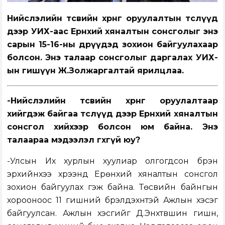
Нийслэлийн төсвийн хөрөнгө оруулалтын төслүүд
дээр УИХ-аас Ерөнхий хяналтын сонсголыг энэ
сарын 15-16-ны өдрүүдэд зохион байгуулахаар
болсон. Энэ талаар сонсголыг даргалах УИХ-
ын гишүүн Ж.Золжаргалтай ярилцлаа.
-Нийслэлийн төсвийн хөрөнгө оруулалтаар
хийгдэж байгаа төслүүд дээр Ерөнхий хяналтын
сонсгол хийхээр болсон юм байна. Энэ
талаараа мэдээлэл өгөхгүй юу?
-Улсын Их хурлын хуулиар олгогдсон бүрэн
эрхийнхээ хүрээнд Ерөнхий хяналтын сонсгол
зохион байгуулах гэж байна. Төсвийн байнгын
хорооноос 11 гишүүний бүрэлдэхүүнтэй Ажлын хэсэг
байгуулсан. Ажлын хэсгийг Д.Энхтүвшин гишүүн,