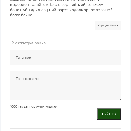
мөрөөдөл төдий юм.Тэгэхлээр нийгмийг алгасаж
болохгүйн адил ард нийтээрээ хөдөлмөрлөх хэрэгтэй
болж байна
Хариулт бичих
12
сэтгэгдэл байна
1000
тэмдэгт оруулах үлдлээ.
Нийтлэх