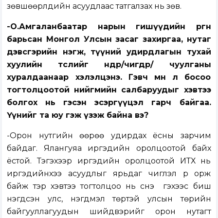
зөвшөөрлүүдийн асуудлаас татгалзах нь зөв.
-О.Амгаланбаатар нарын гишүүдийн өргөн
барьсан Монгол Улсын засаг захиргаа, нутаг
дэвсгэрийн нэгж, түүний удирдлагын тухай
хуулийн төслийг өнөөдөр/өчигдөр/ чуулганы
хуралдаанаар хэлэлцэнэ. Гэвч мөн л босоо
тогтолцоотой нийгмийн салбаруудыг хэвтээ
болгох нь гэсэн эсэргүүцэл гарч байгаа.
Үүнийг та юу гэж үзэж байна вэ?
-Орон нутгийн өөрөө удирдах ёсны зарчим
байдаг. Ялангуяа иргэдийн оролцоотой байх
ёстой. Тэгэхээр иргэдийн оролцоотой ИТХ нь
иргэдийнхээ асуудлыг ярьдаг чиглэл рүү орж
байж тэр хэвтээ тогтолцоо нь үүснэ үү гэхээс биш
нэгдсэн улс, нэгдмэл төртэй улсын төрийн
байгууллагуудын шийдвэрийг орон нутагт