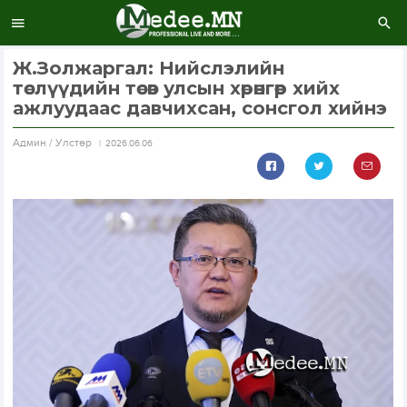
Ж.Золжаргал: Нийслэлийн
төслүүдийн төсөв улсын хөрөнгөөр хийх
ажлуудаас давчихсан, сонсгол хийнэ
Aдмин / Улстөр
2026.06.06