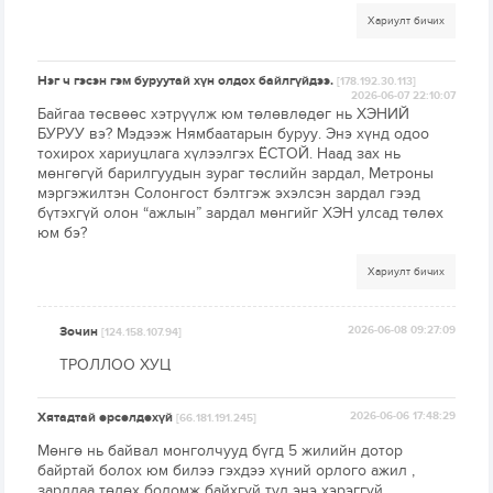
Хариулт бичих
Нэг ч гэсэн гэм буруутай хүн олдох байлгүйдээ.
[178.192.30.113]
2026-06-07 22:10:07
Байгаа төсвөөс хэтрүүлж юм төлөвлөдөг нь ХЭНИЙ
БУРУУ вэ? Мэдээж Нямбаатарын буруу. Энэ хүнд одоо
тохирох хариуцлага хүлээлгэх ЁСТОЙ. Наад зах нь
мөнгөгүй барилгуудын зураг төслийн зардал, Метроны
мэргэжилтэн Солонгост бэлтгэж эхэлсэн зардал гээд
бүтэхгүй олон “ажлын” зардал мөнгийг ХЭН улсад төлөх
юм бэ?
Хариулт бичих
Зочин
2026-06-08 09:27:09
[124.158.107.94]
ТРОЛЛОО ХУЦ
Хятадтай өрсөлдөхүй
2026-06-06 17:48:29
[66.181.191.245]
Мөнгө нь байвал монголчууд бүгд 5 жилийн дотор
байртай болох юм билээ гэхдээ хүний орлого ажил ,
зардлаа төлөх боломж байхгүй тул энэ хэрэггүй