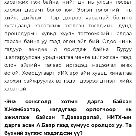
хэрэгжих гэж байна, нийт дүн нь улсын төсөвт
хэрхэн дарамт болох юм. Эргэн төлөлтийг нь
хийж дийлэх үү. Тэр дотроо яаралтай богино
хугацаанд хэрэгжиж эхэлсэн төслүүдийн дунд
процедурын хувьд хууль тогтоомжийн алдаа
гарсан байна уу гээд олон зүйл бий. Одоо чинь
гадуур зөндөө л яригдаж байна. Буруу
шалгаруулсан, урьдчилгаа мөнгө шилжүүлсэн гээд
олон зүйлийн талаар иргэдэд мэдээлэл өгөх
ёстой. Хоёрдугаарт, УИХ эрх зүйн хувьд хяналтаа
хэрхэн сайжруулах вэ гэдэг дээрээ дүгнэлт хийх
хэрэгтэй.
-Энэ сонсголд хотын дарга байсан
Х.Нямбаатар, нэгдүгээр орлогчоор нь
ажиллаж байсан Т.Даваадалай, НИТХ-ын
дарга асан А.Баяр гээд хүмүүс оролцох уу. Та
бүхний зүгээс мэдэгдсэн үү?