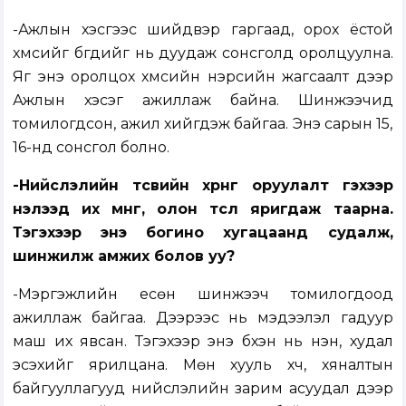
-Ажлын хэсгээс шийдвэр гаргаад, орох ёстой
хүмүүсийг бүгдийг нь дуудаж сонсголд оролцуулна.
Яг энэ оролцох хүмүүсийн нэрсийн жагсаалт дээр
Ажлын хэсэг ажиллаж байна. Шинжээчид
томилогдсон, ажил хийгдэж байгаа. Энэ сарын 15,
16-нд сонсгол болно.
-Нийслэлийн төсвийн хөрөнгө оруулалт гэхээр
нэлээд их мөнгө, олон төсөл яригдаж таарна.
Тэгэхээр энэ богино хугацаанд судалж,
шинжилж амжих болов уу?
-Мэргэжлийн есөн шинжээч томилогдоод
ажиллаж байгаа. Дээрээс нь мэдээлэл гадуур
маш их явсан. Тэгэхээр энэ бүхэн нь үнэн, худал
эсэхийг ярилцана. Мөн хууль хүч, хяналтын
байгууллагууд нийслэлийн зарим асуудал дээр