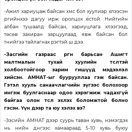
-Ажил хариуцаж байсан хүмүүс бол хуулиар хүлээсэн
үүргийнхээ дагуу ирж оролцох ёстой. Нийтийн
албан тушаалд байсан, хариуцлага хүлээгээд,
төсөв захиран зарцуулаад явж байсан бол
түүнийгээ тайлагнах үүрэгтэй шүү дээ.
-Засгийн газраас өргөн барьсан Ашигт
малтмалын тухай хуулийн төсөлтэй
холбоотойгоор зарим гишүүд мэдээлэл
хийсэн. АМНАТ-ыг буурууллаа гэж байсан.
Гэтэл хууль санаачлагчийн зүгээс болохоор
ингэж буулгаснаар одоо хэрэгжиж чадахгүй
байгаа олон төсөл эхлэх боломжтой болно
гэсэн. Үүн дээр та юу хэлэх вэ?
-Зэсийн АМНАТ дээр суурь таван хувь, нэмэгдэх
нь үнийн дүнгээс хамаараад 5-10 хувь буюу