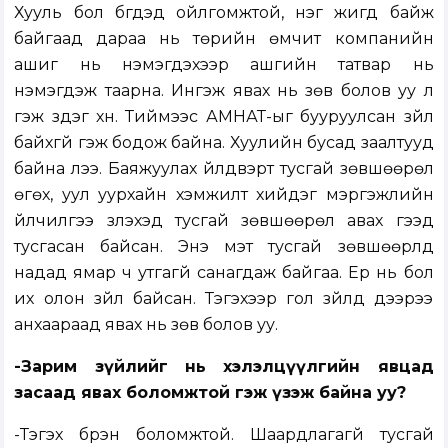
Хууль бол бүгдэд ойлгомжтой, нэг жигд байж
байгаад дараа нь төрийн өмчит компанийн
ашиг нь нэмэгдэхээр ашгийн татвар нь
нэмэгдэж таарна. Ингэж явах нь зөв болов уу л
гэж үздэг хүн. Тиймээс АМНАТ-ыг бууруулсан зүйл
байхгүй гэж бодож байна. Хуулийн бусад заалтууд
байна лээ. Баяжуулах үйлдвэрт тусгай зөвшөөрөл
өгөх, уул уурхайн хэмжилт хийдэг мэргэжлийн
үйлчилгээ үзүүлэхэд тусгай зөвшөөрөл авах гээд
тусгасан байсан. Энэ мэт тусгай зөвшөөрлүүд
надад ямар ч утгагүй санагдаж байгаа. Ер нь бол
их олон зүйл байсан. Тэгэхээр гол зүйлүүд дээрээ
анхаараад явах нь зөв болов уу.
-Зарим зүйлийг нь хэлэлцүүлгийн явцад
засаад явах боломжтой гэж үзэж байна уу?
-Тэгэх бүрэн боломжтой. Шаардлагагүй тусгай