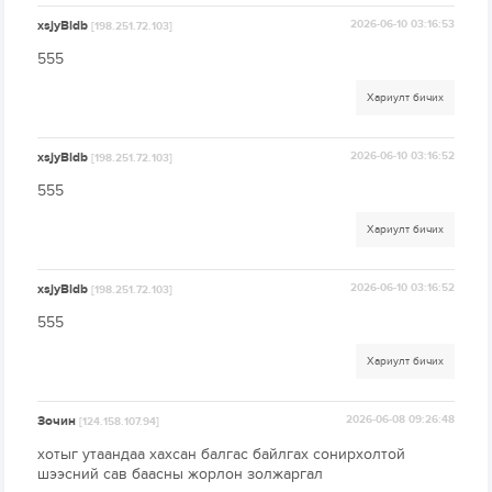
xsjyBldb
2026-06-10 03:16:53
[198.251.72.103]
555
Хариулт бичих
xsjyBldb
2026-06-10 03:16:52
[198.251.72.103]
555
Хариулт бичих
xsjyBldb
2026-06-10 03:16:52
[198.251.72.103]
555
Хариулт бичих
Зочин
2026-06-08 09:26:48
[124.158.107.94]
хотыг утаандаа хахсан балгас байлгах сонирхолтой
шээсний сав баасны жорлон золжаргал