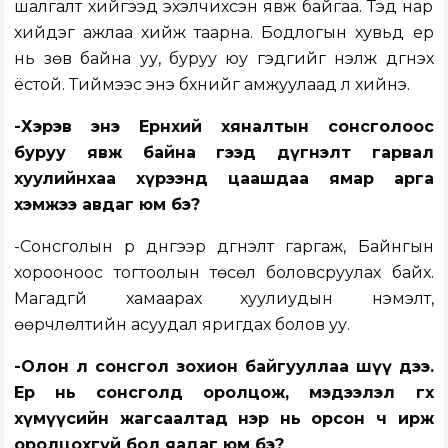
шалгалт хийгээд эхэлчихсэн явж байгаа. Тэд нар
хийдэг ажлаа хийж таарна. Бодлогын хувьд ер
нь зөв байна уу, буруу юу гэдгийг үнэлж дүгнэх
ёстой. Тиймээс энэ бүхнийг амжуулаад л хийнэ.
-Хэрэв энэ Ерөнхий хяналтын сонсголоос
буруу явж байна гээд дүгнэлт гарвал
хуулийнхаа хүрээнд цаашдаа ямар арга
хэмжээ авдаг юм бэ?
-Сонсголын үр дүнгээр дүгнэлт гаргаж, Байнгын
хорооноос тогтоолын төсөл боловсруулах байх.
Магадгүй хамаарах хуулиудын нэмэлт,
өөрчлөлтийн асуудал яригдах болов уу.
-Олон л сонсгол зохион байгууллаа шүү дээ.
Ер нь сонсголд оролцож, мэдээлэл өгөх
хүмүүсийн жагсаалтад нэр нь орсон ч ирж
оролцохгүй бол яадаг юм бэ?