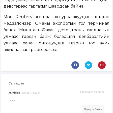
дэвсгэрээс гаргахыг шаардсан байна.
Мөн "Reuters" агентлаг эх сурвалжуудыг эш татан
мэдээлснээр, Оманы экспортын гол терминал
болох "Мина аль-Фахал" дээр дроны халдлагын
улмаас гарсан байж болзошгүй дэлбэрэлтийн
улмаас хөлөг онгоцуудад газрын тос ачих
ажиллагааг түр зогсоожээ.
Сэтгэгдэл
xsjyBldb
2026-06-10 06:56:22
[198.251.72.103]
555
Хариулт бичих