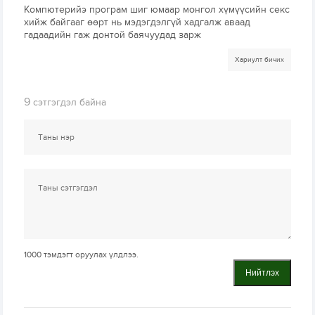
Компютерийэ програм шиг юмаар монгол хүмүүсийн секс
хийж байгааг өөрт нь мэдэгдэлгүй хадгалж аваад
гадаадийн гаж донтой баячуудад зарж
Хариулт бичих
9
сэтгэгдэл байна
1000
тэмдэгт оруулах үлдлээ.
Нийтлэх