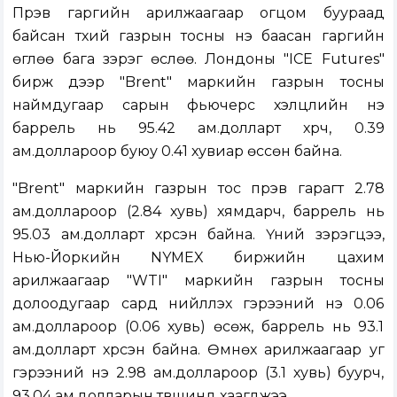
Пүрэв гаргийн арилжаагаар огцом буураад
байсан түүхий газрын тосны үнэ баасан гаргийн
өглөө бага зэрэг өслөө. Лондоны "ICE Futures"
бирж дээр "Brent" маркийн газрын тосны
наймдугаар сарын фьючерс хэлцлийн үнэ
баррель нь 95.42 ам.долларт хүрч, 0.39
ам.доллароор буюу 0.41 хувиар өссөн байна.
"Brent" маркийн газрын тос пүрэв гарагт 2.78
ам.доллароор (2.84 хувь) хямдарч, баррель нь
95.03 ам.долларт хүрсэн байна. Үүний зэрэгцээ,
Нью-Йоркийн NYMEX биржийн цахим
арилжаагаар "WTI" маркийн газрын тосны
долоодугаар сард нийлүүлэх гэрээний үнэ 0.06
ам.доллароор (0.06 хувь) өсөж, баррель нь 93.1
ам.долларт хүрсэн байна. Өмнөх арилжаагаар уг
гэрээний үнэ 2.98 ам.доллароор (3.1 хувь) буурч,
93.04 ам.долларын түвшинд хаагджээ.