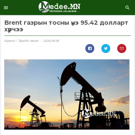
Brent газрын тосны үнэ 95.42 долларт
хүрчээ
Aдмин / Эдийн засаг
2026.06.06