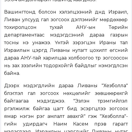
Вашингтонд болсон хэлэлцээний дүнд Израил,
Ливан улсууд гал зогсоох дэглэмийг мөрдөхөөр
тохиролцсон тухай АНУ-ын Төрийн
департаментаас мэдэгдсэний дараа газрын
тосны үнэ унажээ. Үүнтэй зэрэгцэн Ираны тал
Израилын цэргүүд Ливаны нутагт цохилт өгсний
дараа АНУ-тай харилцаа холбоогоо түр зогсоосон
нь зах зээлийн тодорхойгүй байдлыг нэмэгдүүлсэн
байна.
Дээрх мэдэгдлийн дараа Ливаны "Хезболла"
бүлэглэл гал зогсоох нөхцөлийг зөвшөөрөхгүй
байгаагаа мэдэгджээ. "Эзлэн түрэмгийлэл
үргэлжилж байгаа цагт бид эсэргүүцлээ зогсоох
ямар нэгэн үүрэг амлалт авахгүй" гэж "Хезболла"-
гийн удирдагч Наим Касем пүрэв гарагт
мэдэгдээд, Израилын цэргүүдийг Ливаны нутаг