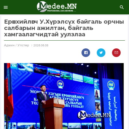
Ерөнхийлөгч У.Хүрэлсүх байгаль орчны
салбарын ажилтан, байгаль
хамгаалагчидтай уулзлаа
Aдмин / Улстөр
2026.06.08