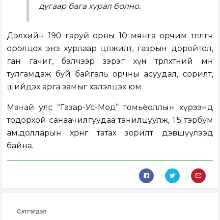
дугаар бага хурал болно.
Дэлхийн 190 гаруй орны 10 мянга орчим төлөөлөгч
оролцох энэ хурлаар цөлжилт, газрын доройтол,
ган гачиг, бэлчээр зэрэг хүн төрөлхтний өмнө
тулгамдаж буй байгаль орчны асуудал, сорилт,
шийдэх арга замыг хэлэлцэх юм.
Манай улс “Газар-Ус-Мод” томьёоллын хүрээнд
тодорхой санаачилгуудаа танилцуулж, 1.5 тэрбум
ам.долларын хөрөнгө татах зорилт дэвшүүлээд
байна.
Сэтгэгдэл