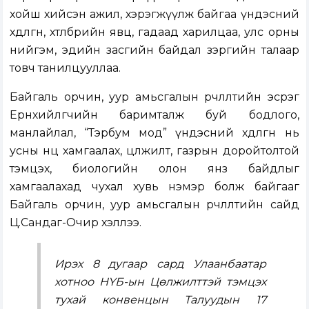
хойш хийсэн ажил, хэрэгжүүлж байгаа үндэсний
хөдөлгөөн, хөтөлбөрийн явц, гадаад харилцаа, улс орны
нийгэм, эдийн засгийн байдал зэргийн талаар
товч танилцууллаа.
Байгаль орчин, уур амьсгалын өөрчлөлтийн эсрэг
Ерөнхийлөгчийн баримталж буй бодлого,
манлайлал, “Тэрбум мод” үндэсний хөдөлгөөн нь
усны нөөцөө хамгаалах, цөлжилт, газрын доройтолтой
тэмцэх, биологийн олон янз байдлыг
хамгаалахад чухал хувь нэмэр болж байгааг
Байгаль орчин, уур амьсгалын өөрчлөлтийн сайд
Ц.Сандаг-Очир хэллээ.
Ирэх 8 дугаар сард Улаанбаатар
хотноо НҮБ-ын Цөлжилттэй тэмцэх
тухай конвенцын Талуудын 17