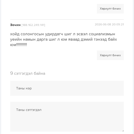
Хариулт бичих
Зочин
2026-06-08 20:09:21
[188.162.249.141]
хойд солонгосын удирдагч шиг л эсвэл социализмын
уеийн намын дарга шиг л юм яваад дэмий тэнээд байх
юм!!!!!!!!!!!!
Хариулт бичих
9
сэтгэгдэл байна