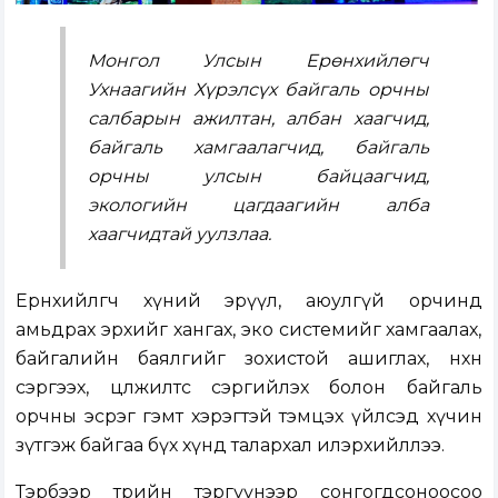
Монгол Улсын Ерөнхийлөгч
Ухнаагийн Хүрэлсүх байгаль орчны
салбарын ажилтан, албан хаагчид,
байгаль хамгаалагчид, байгаль
орчны улсын байцаагчид,
экологийн цагдаагийн алба
хаагчидтай уулзлаа.
Ерөнхийлөгч хүний эрүүл, аюулгүй орчинд
амьдрах эрхийг хангах, эко системийг хамгаалах,
байгалийн баялгийг зохистой ашиглах, нөхөн
сэргээх, цөлжилтөөс сэргийлэх болон байгаль
орчны эсрэг гэмт хэрэгтэй тэмцэх үйлсэд хүчин
зүтгэж байгаа бүх хүнд талархал илэрхийллээ.
Тэрбээр төрийн тэргүүнээр сонгогдсоноосоо