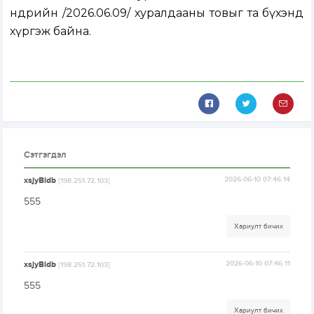
өнөөдрийн /2026.06.09/ хуралдааны товыг та бүхэнд
хүргэж байна.
Сэтгэгдэл
xsjyBldb
2026-06-10 07:46:14
[198.251.72.103]
555
Хариулт бичих
xsjyBldb
2026-06-10 07:46:11
[198.251.72.103]
555
Хариулт бичих