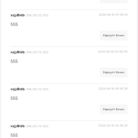
xsjyBldb
2026-06-10 07:46:10
[198.251.72.103]
555
Хариулт бичих
xsjyBldb
2026-06-10 07:46:09
[198.251.72.103]
555
Хариулт бичих
xsjyBldb
2026-06-10 06:18:28
[198.251.72.103]
555
Хариулт бичих
xsjyBldb
2026-06-10 06:18:24
[198.251.72.103]
555