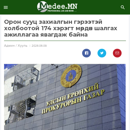
Орон сууц захиалгын гэрээтэй
холбоотой 174 хэрэгт мөрдөн шалгах
ажиллагаа явагдаж байна
Aдмин / Хууль
2026.06.09