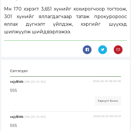
Мөн 170 хэрэгт 3,651 хүнийг хохирогчоор тогтоож,
301 хүнийг яллагдагчаар татаж прокуророос
яллах дүгнэлт үйлдэж, хэргийг шүүхэд
шилжүүлж шийдвэрлэжээ.
Сэтгэгдэл
xsjyBldb
2026-06-10 08:00:06
[198.251.72.103]
555
Хариулт бичих
xsjyBldb
2026-06-10 08:00:01
[198.251.72.103]
555