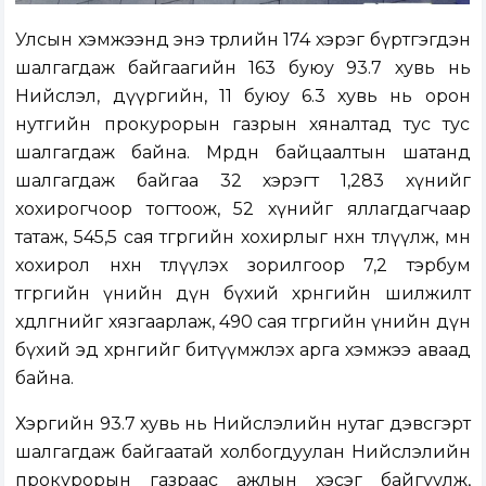
Улсын хэмжээнд энэ төрлийн 174 хэрэг бүртгэгдэн
шалгагдаж байгаагийн 163 буюу 93.7 хувь нь
Нийслэл, дүүргийн, 11 буюу 6.3 хувь нь орон
нутгийн прокурорын газрын хяналтад тус тус
шалгагдаж байна. Мөрдөн байцаалтын шатанд
шалгагдаж байгаа 32 хэрэгт 1,283 хүнийг
хохирогчоор тогтоож, 52 хүнийг яллагдагчаар
татаж, 545,5 сая төгрөгийн хохирлыг нөхөн төлүүлж, мөн
хохирол нөхөн төлүүлэх зорилгоор 7,2 тэрбум
төгрөгийн үнийн дүн бүхий хөрөнгийн шилжилт
хөдөлгөөнийг хязгаарлаж, 490 сая төгрөгийн үнийн дүн
бүхий эд хөрөнгийг битүүмжлэх арга хэмжээ аваад
байна.
Хэргийн 93.7 хувь нь Нийслэлийн нутаг дэвсгэрт
шалгагдаж байгаатай холбогдуулан Нийслэлийн
прокурорын газраас ажлын хэсэг байгуулж,