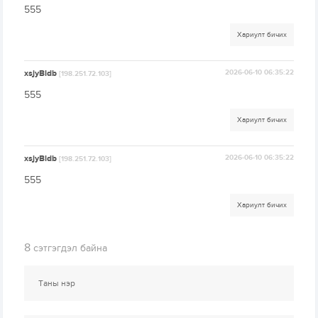
555
Хариулт бичих
xsjyBldb
2026-06-10 06:35:22
[198.251.72.103]
555
Хариулт бичих
xsjyBldb
2026-06-10 06:35:22
[198.251.72.103]
555
Хариулт бичих
8
сэтгэгдэл байна