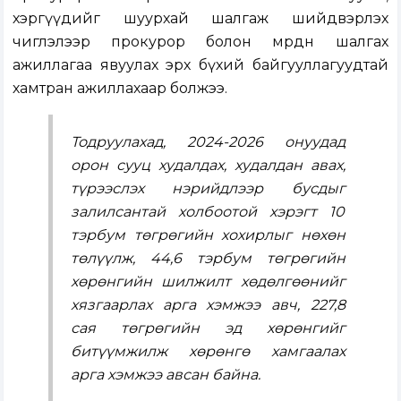
хэргүүдийг шуурхай шалгаж шийдвэрлэх
чиглэлээр прокурор болон мөрдөн шалгах
ажиллагаа явуулах эрх бүхий байгууллагуудтай
хамтран ажиллахаар болжээ.
Тодруулахад, 2024-2026 онуудад
орон сууц худалдах, худалдан авах,
түрээслэх нэрийдлээр бусдыг
залилсантай холбоотой хэрэгт 10
тэрбум төгрөгийн хохирлыг нөхөн
төлүүлж, 44,6 тэрбум төгрөгийн
хөрөнгийн шилжилт хөдөлгөөнийг
хязгаарлах арга хэмжээ авч, 227,8
сая төгрөгийн эд хөрөнгийг
битүүмжилж хөрөнгө хамгаалах
арга хэмжээ авсан байна.