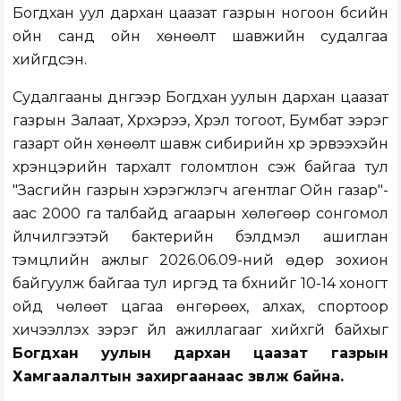
Богдхан уул дархан цаазат газрын ногоон бүсийн
ойн санд ойн хөнөөлт шавжийн судалгаа
хийгдсэн.
Судалгааны дүнгээр Богдхан уулын дархан цаазат
газрын Залаат, Хүрхэрээ, Хүрэл тогоот, Бумбат зэрэг
газарт ойн хөнөөлт шавж сибирийн хүр эрвээхэйн
хүрэнцэрийн тархалт голомтлон үүсэж байгаа тул
"Засгийн газрын хэрэгжүүлэгч агентлаг Ойн газар"-
аас 2000 га талбайд агаарын хөлөгөөр сонгомол
үйлчилгээтэй бактерийн бэлдмэл ашиглан
тэмцлийн ажлыг 2026.06.09-ний өдөр зохион
байгуулж байгаа тул иргэд та бүхнийг 10-14 хоногт
ойд чөлөөт цагаа өнгөрөөх, алхах, спортоор
хичээллэх зэрэг үйл ажиллагааг хийхгүй байхыг
Богдхан уулын дархан цаазат газрын
Хамгаалалтын захиргаанаас зөвлөж байна.