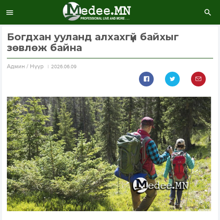
Богдхан ууланд алхахгүй байхыг
зөвлөж байна
Aдмин / Нүүр
2026.06.09