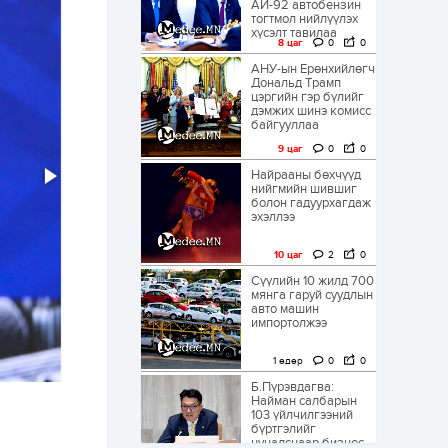
АИ-92 автобензин
тогтмол нийлүүлэх
хүсэлт тавилаа
8 цаг
0
0
АНУ-ын Ерөнхийлөгч
Дональд Трамп
цэргийн гэр бүлийг
дэмжих шинэ комисс
байгууллаа
9 цаг
0
0
Найрааны бөхчүүд
нийгмийн шившиг
болон гадуурхагдаж
эхэллээ
10 цаг
2
0
Сүүлийн 10 жилд 700
мянга гаруй суудлын
авто машин
импортолжээ
1 өдөр
0
0
Б.Пүрэвдагва:
Найман салбарын
103 үйлчилгээний
бүртгэлийг
цуцалснаар бизнес