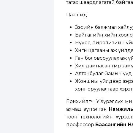
татах шаардлагатай байгаа
Цаашид:
Зэсийн баяжмал хайлуу
Байгалийн хийн хооло
Нүүрс, пиролизийн үй
Хөнгөн цагааны аж үйлд
Ган боловсруулах аж ү
Хил дамнасан төмөр зам
Алтанбулаг-Замын үүд 
Жоншны үйлдвэр зэрэг 
хөрөнгө оруулалтаар хэр
Ерөнхийлөгч У.Хүрэлсүх мө
ахмад зүтгэлтэн
Намжил
тоон технологийн хүрээ
профессор
Баасангийн Нэ