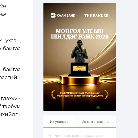
эрхлэхэд таатай...
йн
1 өдөр
1
0
ны
Долдугаар сард
709.503 зөрчил
бүртгэгджээ
1 өдөр
0
0
 ухаан,
Цалинтай ээжийн 50
ж байгаа
мянган төгрөгийн
тэтгэмжийг 500
мянгад хүргэх
өргөдөлд санал авч
эхэлжээ
 байгаа
1 өдөр
2
0
 засгийн
Б.Түмэн-Өлзий: Олон
улсад хуримтлуулсан
мэдлэг, туршлагаа эх
орныхоо хөгжилд
зориулна
эгдэхүүн
1 өдөр
0
0
.7 тэрбум
Алтны үнэ дөрвөн
хийлөгч
улирал дараалан
өсөж байна
Их уншсан
Их сэтгэгдэлтэй
2026-08-05 11:49:38 / Эдийн засаг
1 өдөр
0
0