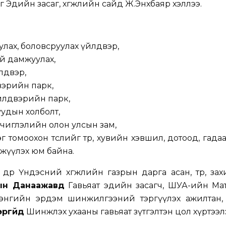
г Эдийн засаг, хөгжлийн сайд Ж.Энхбаяр хэллээ.
лах, боловсруулах үйлдвэр,
й дамжуулах,
лдвэр,
вэрийн парк,
йлдвэрийн парк,
уудын холболт,
чиглэлийн олон улсын зам,
томоохон төслийг төр, хувийн хэвшил, дотоод, гад
эгжүүлэх юм байна.
н өдөр Үндэсний хөгжлийн газрын дарга асан, төр, за
ын Данаажавд
Гавьяат эдийн засагч, ШУА-ийн Мат
лэнгийн эрдэм шинжилгээний тэргүүлэх ажилтан, 
ргүйд
Шинжлэх ухааны гавьяат зүтгэлтэн цол хүртээл