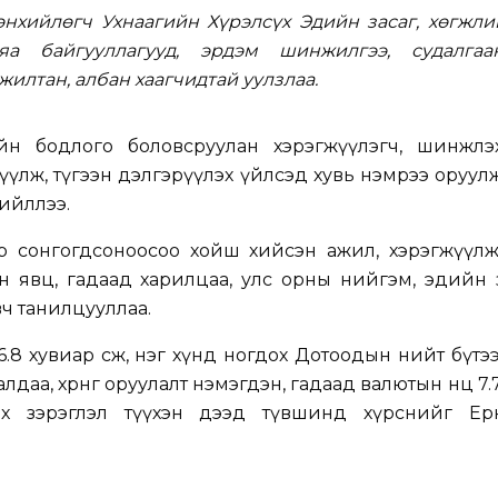
нхийлөгч Ухнаагийн Хүрэлсүх Эдийн засаг, хөгжли
а байгууллагууд, эрдэм шинжилгээ, судалгаа
жилтан, албан хаагчидтай уулзлаа.
ийн бодлого боловсруулан хэрэгжүүлэгч, шинжлэх
жүүлж, түгээн дэлгэрүүлэх үйлсэд хувь нэмрээ оруул
ийллээ.
эр сонгогдсоноосоо хойш хийсэн ажил, хэрэгжүүлж
бөрийн явц, гадаад харилцаа, улс орны нийгэм, эдийн
вч танилцууллаа.
6.8 хувиар өсөж, нэг хүнд ногдох Дотоодын нийт бүтэ
даа, хөрөнгө оруулалт нэмэгдэн, гадаад валютын нөөц 7
х зэрэглэл түүхэн дээд түвшинд хүрснийг Ерөн