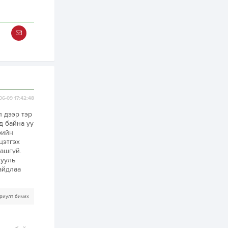
бүртгэл энэ сарын 10-
нд эхэлнэ
2 өдөр
0
0
16 төрлийн эмийг нэг
эх үүсвэрээс
худалдан авах
журмыг баталлаа
2 өдөр
0
0
Нэгдүгээр
06-09 17:42:48
хорооллын арын
замыг наймдугаар
л дээр тэр
сарын 6-ны 23:00
цагаас түр хааж,
д байна уу
борооны ус...
рийн
2 өдөр
0
0
цэтгэх
Б.Баярбаатар:
ашгүй.
Төсвийн шинэчлэл
хууль
хийхгүй, урсгал
айдлаа
зардлаа
үргэлжлүүлэн тэлээд
байвал...
2 өдөр
2
0
риулт бичих
Татварын өртэй
шатахуун импортлогч
ААН-үүдийн дансыг
битүүмжлэхгүй