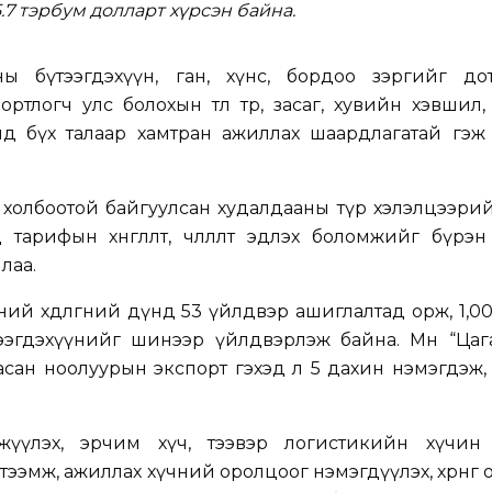
.7 тэрбум долларт хүрсэн байна. ​
ы бүтээгдэхүүн, ган, хүнс, бордоо зэргийг до
тлогч улс болохын төлөө төр, засаг, хувийн хэвшил,
чид бүх талаар хамтран ажиллах шаардлагатай гэж
холбоотой байгуулсан худалдааны түр хэлэлцээрий
тарифын хөнгөлөлт, чөлөөлөлт эдлэх боломжийг бүрэ
лаа.
ий хөдөлгөөний дүнд 53 үйлдвэр ашиглалтад орж, 1,0
ээгдэхүүнийг шинээр үйлдвэрлэж байна. Мөн “Цага
мнасан ноолуурын экспорт гэхэд л 5 дахин нэмэгдэж,
лжүүлэх, эрчим хүч, тээвэр логистикийн хүчин
үтээмж, ажиллах хүчний оролцоог нэмэгдүүлэх, хөрөнгө 