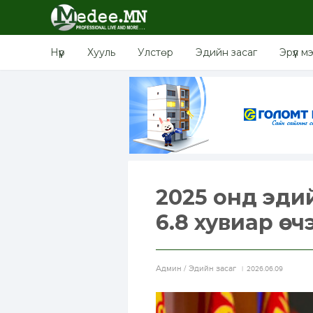
Нүүр
Хууль
Улстөр
Эдийн засаг
Эрүүл м
2025 онд эдийн
6.8 хувиар өсч
Aдмин / Эдийн засаг
2026.06.09