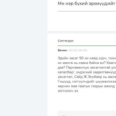
Мөн нэр бүхий эрхмүүдийг 
Сэтгэгдэл
Зочин
[103.212.118.179]
Эдийн засаг 90 их наяд хүрч, тоо
их мөнгө нь хаана байна вэ? Хамг
даа? Парламентын засаглалтай ул
хөтөлбөр', үндэсний хөдөлгөөнүүд
засаглал, Сайд Ж.Энхбаяр нь ажла
Гишүүд, сэтгүүлчдийг шүүмжлэхээр
зөрчин яам тамгын газрын ажилд 
зогсоооч ээ.