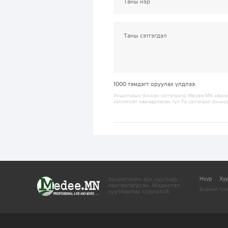
1000
тэмдэгт оруулах үлдлээ.
Уншигчдын бичсэн сэтгэгдэлд Medee.MN хариуц
хэллэгийг хязгаарласан тул Та сэтгэгдэл бичих
Зохиогчийн эрх хуулиар
Нүүр
Ху
хамгаалагдсан.
Мэдээлэл
Бидний тух
хуулбарлах хориотой.