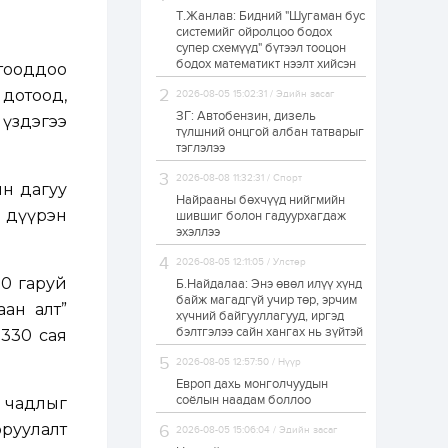
Т.Жанлав: Бидний "Шугаман бус
Худалдагч
системийг ойролцоо бодох
Н.Амарзаяа:
супер схемүүд" бүтээл тооцон
Дэлгүүрийн 32
хуудастай өрийн
бодох математикт нээлт хийсэн
тооддоо
дэвтэр долоо хоногт
л дүүрдэг
 дотоод,
2026-08-05 15:02:31 / Эдийн засаг
1 өдөр
0
0
ЗГ: Автобензин, дизель
 үздэгээ
Б.Хулан дэлхийн
түлшний онцгой албан татварыг
аварга боллоо
тэглэлээ
2026-08-08 11:32:31 / Спорт
н дагуу
Найрааны бөхчүүд нийгмийн
1 өдөр
0
0
н дүүрэн
шившиг болон гадуурхагдаж
эхэллээ
Р.Даваадорж: Энэ
намрын экспортын
орлого Монголд
2026-08-05 12:11:05 / Улстөр
боломж олгож болох
00 гаруй
Б.Найдалаа: Энэ өвөл илүү хүнд
юм
байж магадгүй учир төр, эрчим
ан алт”
1 өдөр
0
2
хүчний байгууллагууд, иргэд
бэлтгэлээ сайн хангах нь зүйтэй
 330 сая
Автомашины улсын
дугаар сондгой
2026-08-05 12:57:50 / Нүүр
тоогоор төгссөн бол
өнөөдөр шатахуун
Европ дахь монголчуудын
авна
соёлын наадам боллоо
 чадлыг
1 өдөр
0
0
оруулалт
2026-08-05 15:06:04 / Эдийн засаг
Н.Номтойбаяр: