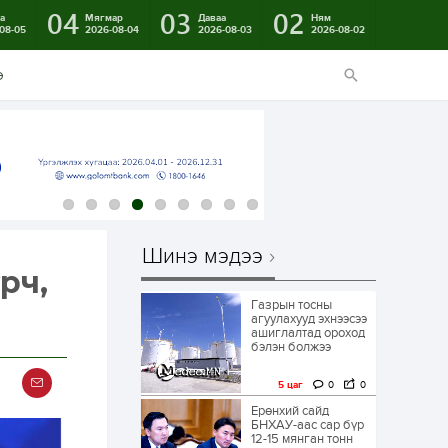
04
03
02
а
Мягмар
Даваа
Ням
08-05
2026-08-04
2026-08-03
2026-08-02
э
Шинэ мэдээ
рч,
Газрын тосны
агуулахууд эхнээсээ
ашиглалтад ороход
бэлэн болжээ
5 цаг
0
0
Ерөнхий сайд
БНХАУ-аас сар бүр
12-15 мянган тонн