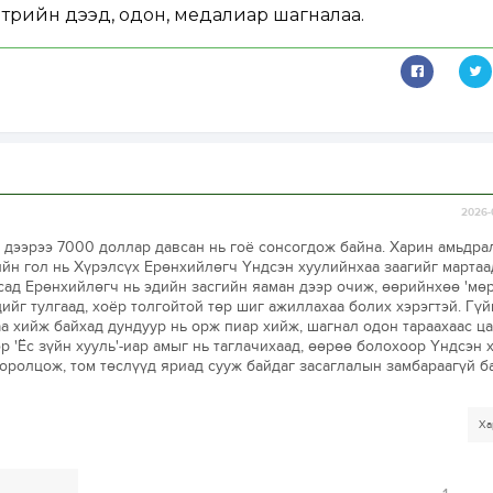
төрийн дээд, одон, медалиар шагналаа.
2026-
н дээрээ 7000 доллар давсан нь гоё сонсогдож байна. Харин амьдра
ийн гол нь Хүрэлсүх Ерөнхийлөгч Үндсэн хуулийнхаа заагийг мартаа
сад Ерөнхийлөгч нь эдийн засгийн яаман дээр очиж, өөрийнхөө 'мө
ийг тулгаад, хоёр толгойтой төр шиг ажиллахаа болих хэрэгтэй. Гүй
а хийж байхад дундуур нь орж пиар хийж, шагнал одон тараахаас ца
 'Ёс зүйн хууль'-иар амыг нь таглачихаад, өөрөө болохоор Үндсэн 
оролцож, том төслүүд яриад сууж байдаг засаглалын замбараагүй б
Ха