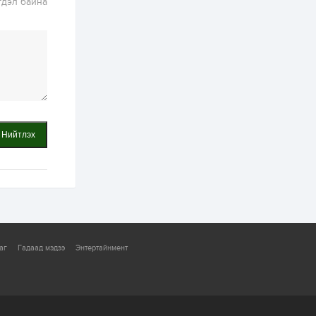
гдэл байна
2 өдөр
1
0
Нөөцийн махны
худалдаа,
борлуулалтыг
нээлттэй ил тод
болгоно
3 өдөр
0
0
ЗГ: Автобензин,
дизель түлшний
онцгой албан
Нийтлэх
татварыг тэглэлээ
3 өдөр
3
0
З.Мэндсайхан:
Хүнсний нөөцийг
бэлтгэх агуулах,
зоорь бэлтгэх ААН-
үүдэд хөнгөлөлттэй
зээл олгоно
3 өдөр
2
0
аг
Гадаад мэдээ
Энтертайнмент
Европ дахь
монголчуудын
соёлын наадам
боллоо