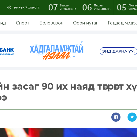
07
06
05
Баасан
Пүрэв
Лхагв
өмнөх 7 хоногт:
2026-08-07
2026-08-06
2026-
энд
Спорт
Боловсрол
Орон нутаг
Гадаад мэдэ
 засаг 90 их наяд төгрөгт хү
ээ