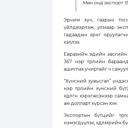
Мөн онд экспорт 15
Эрчим хүч, газрын тосн
үйлдвэрлэж, улмаар экспор
гадаадын хөрөнгө оруулаг
хэллээ.
Евразийн эдийн засгийн 
367 нэр төрлийн бараанд 
ашиглах учиртайг ч сануул
“Хүнсний хувьсгал” үндэсн
нэр төрлийн хүнсний бүт
хөдөлгөөн хэрэгжсэнээр са
ам.долларт хүрсэн юм.
Экспортын бүтцийг төрө
нэмэгдүүлэх, хөдөлмөрийн б