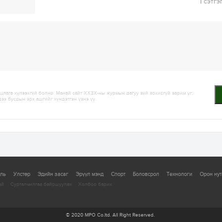
1
сэтгэ
лага хүлээхгүй болно. Манай сайт ХХЗХ-ны журмын дагуу зүй зохисгүй зарим үг,
дээ бусдын эрх ашгийг хүндэтгэн үзнэ үү.
уль
Улстөр
Эдийн засаг
Эрүүл мэнд
Спорт
Боловсрол
Технологи
Орон нут
ай
Сурталчилгаа байршуулах
Холбоо барих
© 2020 MPO Co.ltd. All Right Reserved.