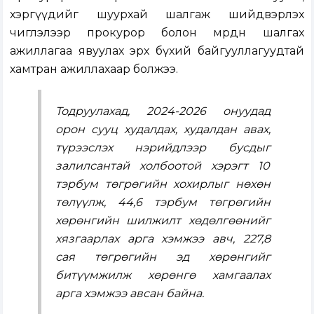
хэргүүдийг шуурхай шалгаж шийдвэрлэх
чиглэлээр прокурор болон мөрдөн шалгах
ажиллагаа явуулах эрх бүхий байгууллагуудтай
хамтран ажиллахаар болжээ.
Тодруулахад, 2024-2026 онуудад
орон сууц худалдах, худалдан авах,
түрээслэх нэрийдлээр бусдыг
залилсантай холбоотой хэрэгт 10
тэрбум төгрөгийн хохирлыг нөхөн
төлүүлж, 44,6 тэрбум төгрөгийн
хөрөнгийн шилжилт хөдөлгөөнийг
хязгаарлах арга хэмжээ авч, 227,8
сая төгрөгийн эд хөрөнгийг
битүүмжилж хөрөнгө хамгаалах
арга хэмжээ авсан байна.