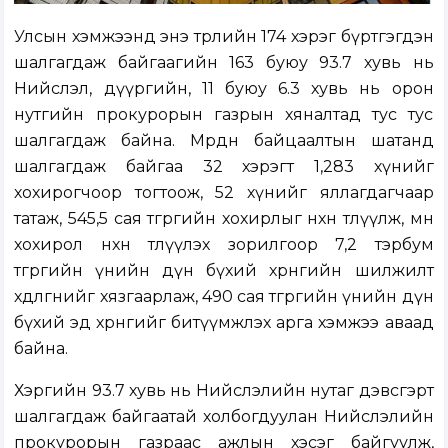
Улсын хэмжээнд энэ төрлийн 174 хэрэг бүртгэгдэн
шалгагдаж байгаагийн 163 буюу 93.7 хувь нь
Нийслэл, дүүргийн, 11 буюу 6.3 хувь нь орон
нутгийн прокурорын газрын хяналтад тус тус
шалгагдаж байна. Мөрдөн байцаалтын шатанд
шалгагдаж байгаа 32 хэрэгт 1,283 хүнийг
хохирогчоор тогтоож, 52 хүнийг яллагдагчаар
татаж, 545,5 сая төгрөгийн хохирлыг нөхөн төлүүлж, мөн
хохирол нөхөн төлүүлэх зорилгоор 7,2 тэрбум
төгрөгийн үнийн дүн бүхий хөрөнгийн шилжилт
хөдөлгөөнийг хязгаарлаж, 490 сая төгрөгийн үнийн дүн
бүхий эд хөрөнгийг битүүмжлэх арга хэмжээ аваад
байна.
Хэргийн 93.7 хувь нь Нийслэлийн нутаг дэвсгэрт
шалгагдаж байгаатай холбогдуулан Нийслэлийн
прокурорын газраас ажлын хэсэг байгуулж,