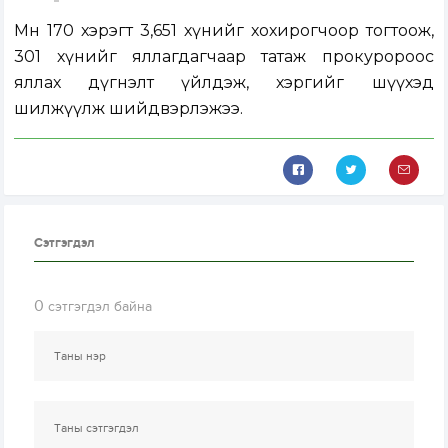
Мөн 170 хэрэгт 3,651 хүнийг хохирогчоор тогтоож,
301 хүнийг яллагдагчаар татаж прокуророос
яллах дүгнэлт үйлдэж, хэргийг шүүхэд
шилжүүлж шийдвэрлэжээ.
Сэтгэгдэл
0
сэтгэгдэл байна