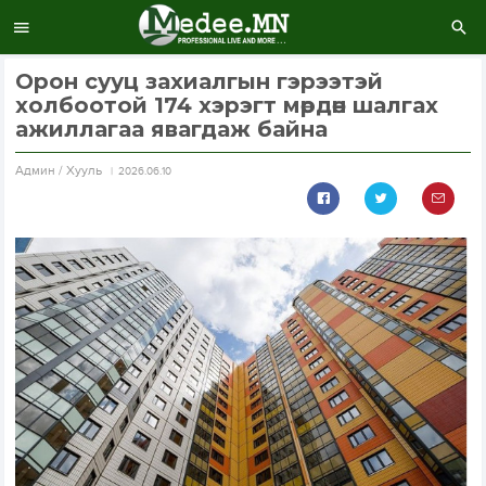
Орон сууц захиалгын гэрээтэй
холбоотой 174 хэрэгт мөрдөн шалгах
ажиллагаа явагдаж байна
Aдмин / Хууль
2026.06.10