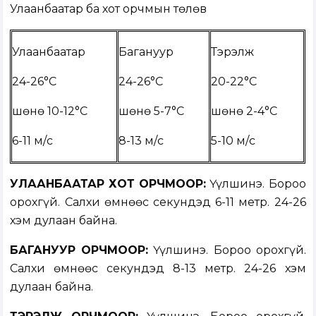
Улаанбаатар ба хот орчмын төлөв
Улаанбаатар
Багануур
Тэрэлж
24-26°C
24-26°C
20-22°C
шөнө 10-12°C
шөнө 5-7°C
шөнө 2-4°C
6-11 м/с
8-13 м/с
5-10 м/с
УЛААНБААТАР ХОТ ОРЧМООР:
Үүлшинэ. Бороо
орохгүй. Салхи өмнөөс секундэд 6-11 метр. 24-26
хэм дулаан байна.
БАГАНУУР ОРЧМООР:
Үүлшинэ. Бороо орохгүй.
Салхи өмнөөс секундэд 8-13 метр. 24-26 хэм
дулаан байна.