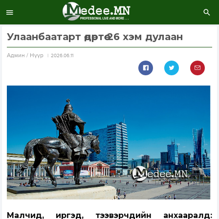
Улаанбаатарт өдөртөө 26 хэм дулаан
Aдмин / Нүүр
2026.06.11
Малчид, иргэд, тээвэрчдийн анхааралд: