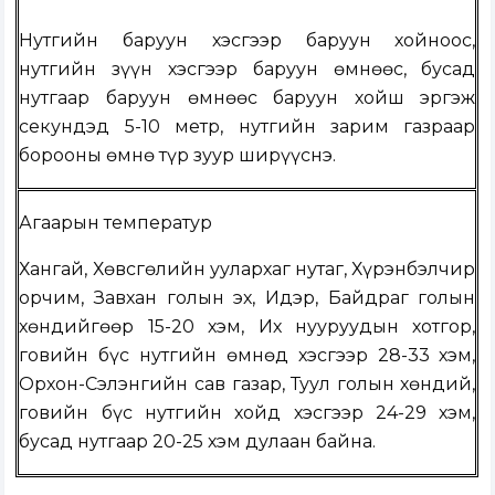
Нутгийн баруун хэсгээр баруун хойноос,
нутгийн зүүн хэсгээр баруун өмнөөс, бусад
нутгаар баруун өмнөөс баруун хойш эргэж
секундэд 5-10 метр, нутгийн зарим газраар
борооны өмнө түр зуур ширүүснэ.
Агаарын температур
Хангай, Хөвсгөлийн уулархаг нутаг, Хүрэнбэлчир
орчим, Завхан голын эх, Идэр, Байдраг голын
хөндийгөөр 15-20 хэм, Их нууруудын хотгор,
говийн бүс нутгийн өмнөд хэсгээр 28-33 хэм,
Орхон-Сэлэнгийн сав газар, Туул голын хөндий,
говийн бүс нутгийн хойд хэсгээр 24-29 хэм,
бусад нутгаар 20-25 хэм дулаан байна.