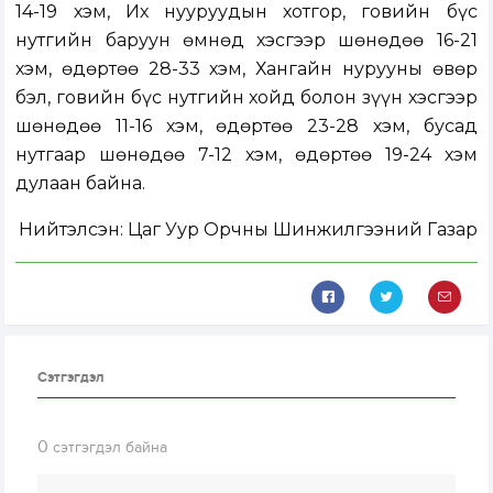
14-19 хэм, Их нууруудын хотгор, говийн бүс
нутгийн баруун өмнөд хэсгээр шөнөдөө 16-21
хэм, өдөртөө 28-33 хэм, Хангайн нурууны өвөр
бэл, говийн бүс нутгийн хойд болон зүүн хэсгээр
шөнөдөө 11-16 хэм, өдөртөө 23-28 хэм, бусад
нутгаар шөнөдөө 7-12 хэм, өдөртөө 19-24 хэм
дулаан байна.
Нийтэлсэн:
Цаг Уур Орчны Шинжилгээний Газар
Сэтгэгдэл
0
сэтгэгдэл байна