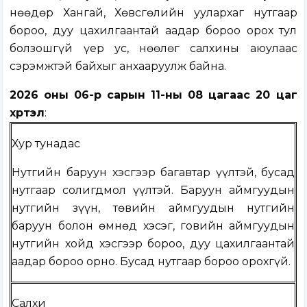
Өнөөдөр Хангай, Хөвсгөлийн уулархаг нутгаар
бороо, дуу цахилгаантай аадар бороо орох тул
болзошгүй үер ус, нөөлөг салхины аюулаас
сэрэмжтэй байхыг анхааруулж байна.
2026 оны 06-р сарын 11-ны 08 цагаас 20 цаг
хүртэл
:
Хур тунадас
Нутгийн баруун хэсгээр багавтар үүлтэй, бусад
нутгаар солигдмол үүлтэй. Баруун аймгуудын
нутгийн зүүн, төвийн аймгуудын нутгийн
баруун болон өмнөд хэсэг, говийн аймгуудын
нутгийн хойд хэсгээр бороо, дуу цахилгаантай
аадар бороо орно. Бусад нутгаар бороо орохгүй.
Салхи