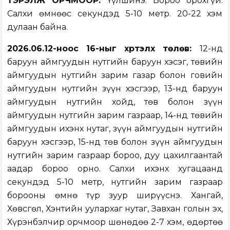
ТЭРЭЛЖ ОРЧМООР:
Үүлшинэ. Бороо орохгүй.
Салхи өмнөөс секундэд 5-10 метр. 20-22 хэм
дулаан байна.
2026.06.12-ноос 16-ныг хүртэлх төлөв:
12-нд
баруун аймгуудын нутгийн баруун хэсэг, төвийн
аймгуудын нутгийн зарим газар болон говийн
аймгуудын нутгийн зүүн хэсгээр, 13-нд баруун
аймгуудын нутгийн хойд, төв болон зүүн
аймгуудын нутгийн зарим газраар, 14-нд төвийн
аймгуудын ихэнх нутаг, зүүн аймгуудын нутгийн
баруун хэсгээр, 15-нд төв болон зүүн аймгуудын
нутгийн зарим газраар бороо, дуу цахилгаантай
аадар бороо орно. Салхи ихэнх хугацаанд
секундэд 5-10 метр, нутгийн зарим газраар
борооны өмнө түр зуур ширүүснэ. Хангай,
Хөвсгөл, Хэнтийн уулархаг нутаг, Завхан голын эх,
Хүрэнбэлчир орчмоор шөнөдөө 2-7 хэм, өдөртөө