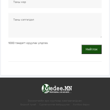
1000
тэмдэгт оруулах үлдлээ.
Нийтлэх
Зохиогчийн эрх хуулиар хамгаалагдсан.
Бидний тухай
Сурталчилгаа байршуулах
Холбоо барих