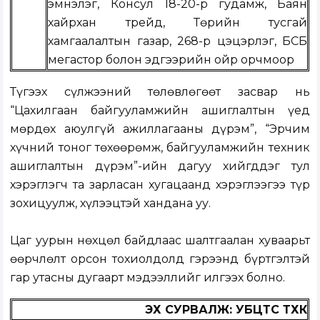
эмнэлэг, Консул 18-20-р гудамж, Баян
хайрхан трейд, Төрийн тусгай
хамгаалалтын газар, 268-р цэцэрлэг, БСБ
мегастор болон эдгээрийн ойр орчмоор
Түгээх сүлжээний төлөвлөгөөт засвар нь
“Цахилгаан байгууламжийн ашиглалтын үед
мөрдөх аюулгүй ажиллагааны дүрэм”, “Эрчим
хүчний тоног төхөөрөмж, байгууламжийн техник
ашиглалтын дүрэм”-ийн дагуу хийгддэг тул
хэрэглэгч та зарласан хугацаанд хэрэглээгээ түр
зохицуулж, хүлээцтэй хандана уу.
Цаг уурын нөхцөл байдлаас шалтгаалан хуваарьт
өөрчлөлт орсон тохиолдолд гэрээнд бүртгэлтэй
гар утасны дугаарт мэдээллийг илгээх болно.
ЭХ СУРВАЛЖ: УБЦТС ТӨХК