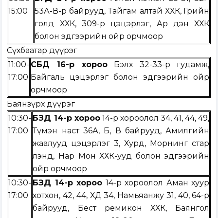
15:00
53А-В-р байрууд, Тайгам алтай ХХК, Грийн
голд ХХК, 309-р цэцэрлэг, Ар дэн ХХК
болон эдгээрийн ойр орчмоор
Сүхбаатар дүүрэг
11:00-
СБД 16-р хороо
Бэлх 32-33-р гудамж,
17:00
Байгаль цэцэрлэг болон эдгээрийн ойр
орчмоор
Баянзүрх дүүрэг
10:30-
БЗД 14-р хороо
14-р хороолол 34, 41, 44, 49,
17:00
Түмэн наст 36А, Б, В байрууд, Амилгийн
жаалууд цэцэрлэг 3, Хурд, Морнинг стар
лэнд, Нар Мон ХХК-ууд болон эдгээрийн
ойр орчмоор
10:30-
БЗД 14-р хороо
14-р хороолол Аман хуур
17:00
хотхон, 42, 44, ХД 34, Намьяанжу 31, 40, 64-р
байрууд, Бест ремикон ХХК, Баянгол