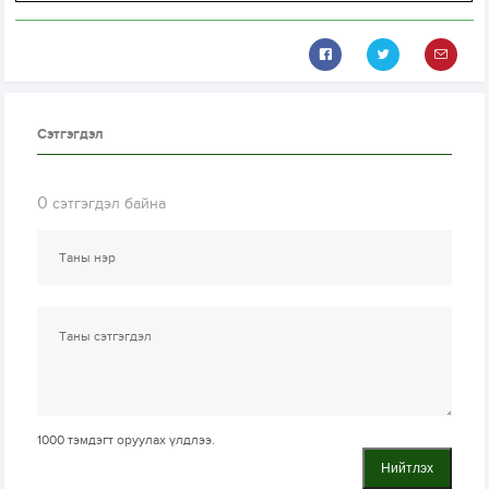
Сэтгэгдэл
0
сэтгэгдэл байна
1000
тэмдэгт оруулах үлдлээ.
Нийтлэх