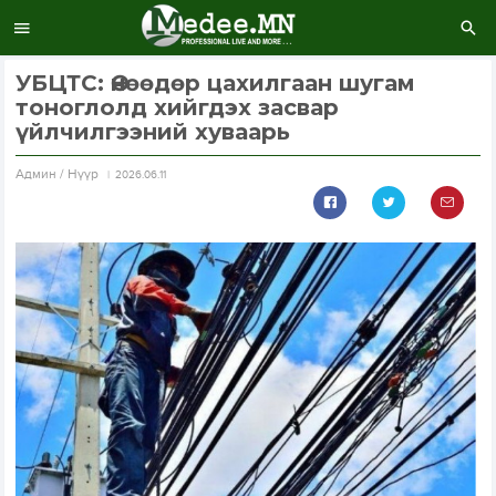
УБЦТС: Өнөөдөр цахилгаан шугам
тоноглолд хийгдэх засвар
үйлчилгээний хуваарь
Aдмин / Нүүр
2026.06.11