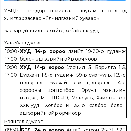
УБЦТС: Өнөөдөр цахилгаан шугам тоноглолд
хийгдэх засвар үйлчилгээний хуваарь
Засвар үйлчилгээ хийгдэх байршлууд
Хан-Уул дүүрэг
10:00-
ХУД 14-р хороо
Өлзийт 19-20-р гудамж
17:00
болон эдгээрийн ойр орчмоор
10:00-
ХУД 14-р хороо
Уяачид 3, Барилга 1-5,
17:00
Бурхант 1-5-р гудамж, 59-р сургууль, 165-р
цэцэрлэг, Бурхай ээж цэцэрлэг, 14-р
хорооны цогцолбор, Эрүүл мэндийн
нэгдэл, МТ ШТС-10, Монсуль, Хайрын хот
ХХК-ууд, Холбооны 32-р салбар болон
эдгээрийн ойр орчмоор
Баянгол дүүрэг
09:30-
БГД 24-р хороо
Алтай хотхон 25-31, 52Г,