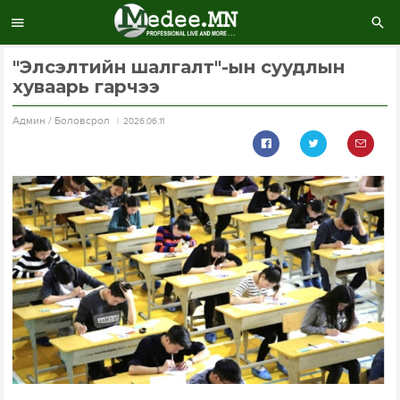
"Элсэлтийн шалгалт"-ын суудлын
хуваарь гарчээ
Aдмин / Боловсрол
2026.06.11