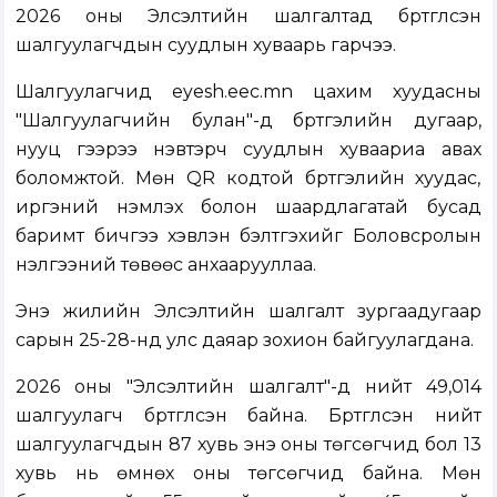
2026 оны Элсэлтийн шалгалтад бүртгүүлсэн
шалгуулагчдын суудлын хуваарь гарчээ.
Шалгуулагчид eyesh.eec.mn цахим хуудасны
"Шалгуулагчийн булан"-д бүртгэлийн дугаар,
нууц үгээрээ нэвтэрч суудлын хуваариа авах
боломжтой. Мөн QR кодтой бүртгэлийн хуудас,
иргэний үнэмлэх болон шаардлагатай бусад
баримт бичгээ хэвлэн бэлтгэхийг Боловсролын
үнэлгээний төвөөс анхаарууллаа.
Энэ жилийн Элсэлтийн шалгалт зургаадугаар
сарын 25-28-нд улс даяар зохион байгуулагдана.
2026 оны "Элсэлтийн шалгалт"-д нийт 49,014
шалгуулагч бүртгүүлсэн байна. Бүртгүүлсэн нийт
шалгуулагчдын 87 хувь энэ оны төгсөгчид бол 13
хувь нь өмнөх оны төгсөгчид байна. Мөн