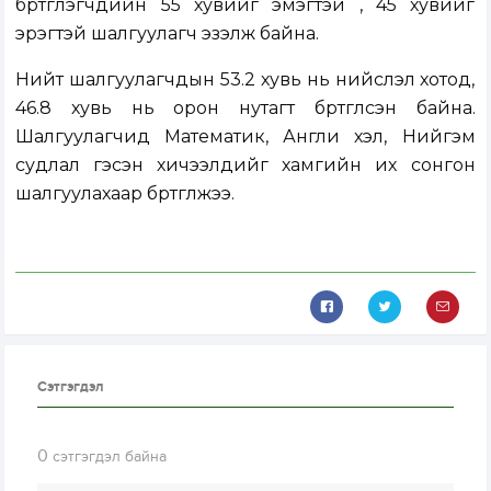
бүртгүүлэгчдийн 55 хувийг эмэгтэй , 45 хувийг
эрэгтэй шалгуулагч эзэлж байна.
Нийт шалгуулагчдын 53.2 хувь нь нийслэл хотод,
46.8 хувь нь орон нутагт бүртгүүлсэн байна.
Шалгуулагчид Математик, Англи хэл, Нийгэм
судлал гэсэн хичээлүүдийг хамгийн их сонгон
шалгуулахаар бүртгүүлжээ.
Сэтгэгдэл
0
сэтгэгдэл байна