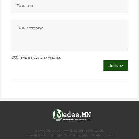
1000
тэмдэгт оруулах үлдлээ.
Нийтлэх
Зохиогчийн эрх хуулиар хамгаалагдсан.
Бидний тухай
Сурталчилгаа байршуулах
Холбоо барих