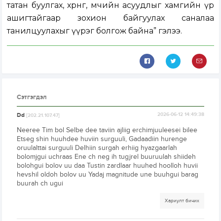
татан буулгах, хөрөнгө, өмчийн асуудлыг хамгийн үр
ашигтайгаар зохион байгуулах саналаа
танилцуулахыг үүрэг болгож байна” гэлээ.
Сэтгэгдэл
Dd
2026-06-12 14:49:38
[202.21.107.47]
Neeree Tim bol Selbe dee taviin ajliig erchimjuuleesei bilee
Etseg shin huuhdee huviin surguuli, Gadaadiin hurenge
oruulalttai surguuli Delhiin surgah erhiig hyazgaarlah
bolomjgui uchraas Ene ch neg ih tugjrel buuruulah shiideh
bolohgui bolov uu daa Tustin zardlaar huuhed hoolloh huvii
hevshil oldoh bolov uu Yadaj magnitude une buuhgui barag
buurah ch ugui
Хариулт бичих