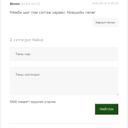
Зочин
2026-06-12 11:20:22
[59.153.115.57]
Нямба шиг том сэтгэж хараач. Новшийн гөлөг
Хариулт бичих
2
сэтгэгдэл байна
1000
тэмдэгт оруулах үлдлээ.
Нийтлэх