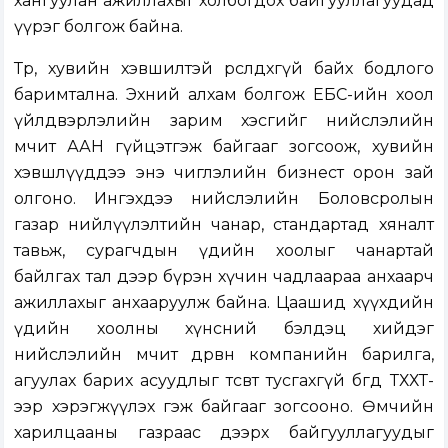
хангуулан ажиллахыг холбогдох байгууллагуудад
үүрэг болгож байна.
Төр, хувийн хэвшилтэй өрсөлдөхгүй байх бодлого
баримтална. Эхний алхам болгож ЕБС-ийн хоол
үйлдвэрлэлийн зарим хэсгийг нийслэлийн
өмчит ААН гүйцэтгэж байгааг зогсоож, хувийн
хэвшлүүддээ энэ чиглэлийн бизнест орон зай
олгоно. Ингэхдээ нийслэлийн Боловсролын
газар нийлүүлэлтийн чанар, стандартад хяналт
тавьж, сурагчдын үдийн хоолыг чанартай
байлгах тал дээр бүрэн хүчин чадлаараа анхаарч
ажиллахыг анхааруулж байна. Цаашид хүүхдийн
үдийн хоолны хүнсний бэлдэц хийдэг
нийслэлийн өмчит дөрвөн компанийн барилга,
агуулах барих асуудлыг төсөвт тусгахгүй бөгөөд ТХХТ-
ээр хэрэгжүүлэх гэж байгааг зогсооно. Өмчийн
харилцааны газраас дээрх байгууллагуудыг