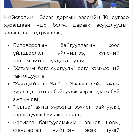
Нийслэлийн Засаг даргын зөвлөлийн 10 дугаар
хуралдаан өнөөдөр болж, дараах асуудлуудыг
хэлэлцлээ. Тодруулбал,
Боловсролын байгууллагын хоол
үйлдвэрлэл, үйлчилгээ, хүнсний
хангамжийн асуудлын тухай,
“Хотхоны бага сургууль” арга хэмжээний
танилцуулга,
“Хүүхдийн төлөө За бол Заавал хийе” аяны
хүрээнд зохион байгуулж, хэрэгжүүлж буй
ажлын явц,
“Чөлөөлье” аяны хүрээнд зохион байгуулж,
хэрэгжүүлж буй ажлын явц,
Барилга байгууламжийн зөвшөөрөл норм,
стандартад нийцсэн эсэх тухай