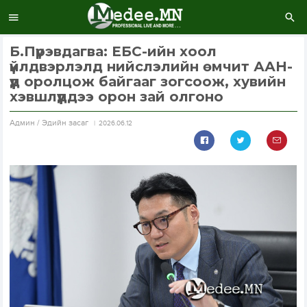
Б.Пүрэвдагва: ЕБС-ийн хоол
үйлдвэрлэлд нийслэлийн өмчит ААН-
үүд оролцож байгааг зогсоож, хувийн
хэвшлүүддээ орон зай олгоно
Aдмин / Эдийн засаг
2026.06.12