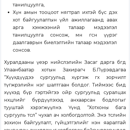
танилцуулга,
Хүн амын тооцоот нягтрал ихтэй бүс дэх
хот байгуулалтын үйл ажиллагаанд авах
арга хэмжээний талаар мэдээлэл
танилцуулга сонсож, өмнө өгсөн үүрэг
даалгаврын биелэлтийн талаар мэдээлэл
сонсов.
Хуралдааны үеэр нийслэлийн Засаг дарга бөгөөд
Улаанбаатар хотын Захирагч Б.Пүрэвдагва
“Хүүхдүүдээ сургуульд хүргэж өгөх зорчилт
түгжрэлийн нэг шалтгаан болдог. Тиймээс бид
хүүхэд бүр гэртэйгээ ойр сургуульд суралцах
нөхцөлийг бүрдүүлэхэд анхаарсан бодлогыг
тууштай хэрэгжүүлнэ. Үүнд “Хотхоны бага
сургууль төсөл” чухал ач холбогдолтой. Энэ төслийн
зохион байгуулалт, гүйцэтгэлийг нэн яаралтай