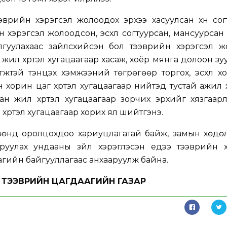
ээврийн хэрэгсэл жолоодох эрхээ хасуулсан хүн сог
н хэрэгсэл жолоодсон, эсхүл согтуурсан, мансуурсан
гуулахаас зайлсхийсэн бол тээврийн хэрэгсэл ж
жил хүртэл хугацаагаар хасаж, хоёр мянга долоон зу
жтэй тэнцэх хэмжээний төгрөгөөр торгох, эсхүл х
 хорин цаг хүртэл хугацаагаар нийтэд тустай ажил 
ван жил хүртэл хугацаагаар зорчих эрхийг хязгаарла
 хүртэл хугацаагаар хорих ял шийтгэнэ.
өөнд оролцохдоо хариуцлагатай байж, замын хөдө
уруулах ундааны зүйл хэрэглэсэн үедээ тээврийн 
агийн байгууллагаас анхааруулж байна.
ТЭЭВРИЙН ЦАГДААГИЙН ГАЗАР