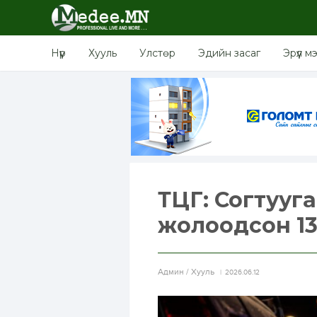
Нүүр
Хууль
Улстөр
Эдийн засаг
Эрүүл м
ТЦГ: Согтууг
жолоодсон 13 
Aдмин / Хууль
2026.06.12