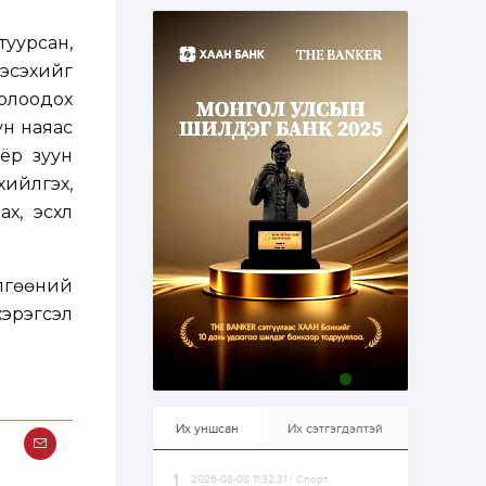
эрхлэхэд таатай...
2 өдөр
1
0
туурсан,
Долдугаар сард
709.503 зөрчил
 эсэхийг
бүртгэгджээ
олоодох
ун наяас
2 өдөр
0
0
оёр зуун
Цалинтай ээжийн 50
мянган төгрөгийн
хийлгэх,
тэтгэмжийг 500
мянгад хүргэх
х, эсхүл
өргөдөлд санал авч
эхэлжээ
2 өдөр
2
0
Б.Түмэн-Өлзий: Олон
лгөөний
улсад хуримтлуулсан
мэдлэг, туршлагаа эх
хэрэгсэл
орныхоо хөгжилд
зориулна
2 өдөр
0
0
Алтны үнэ дөрвөн
улирал дараалан
өсөж байна
Их уншсан
Их сэтгэгдэлтэй
2026-08-08 11:32:31 / Спорт
2 өдөр
0
1