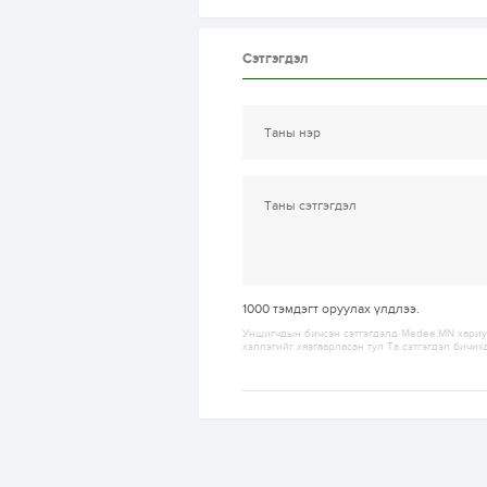
Сэтгэгдэл
1000
тэмдэгт оруулах үлдлээ.
Уншигчдын бичсэн сэтгэгдэлд Medee.MN хариуц
хэллэгийг хязгаарласан тул Та сэтгэгдэл бичих