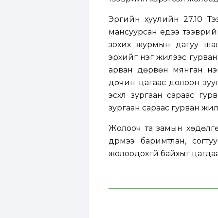
Эрүүгийн хуулийн 27.10 Т
мансуурсан үедээ тээврий
зохих журмын дагуу шал
эрхийг нэг жилээс гурван 
арван дөрвөн мянган нэг
дөчин цагаас долоон зуун
эсхүл зургаан сараас гур
зургаан сараас гурван жил
Жолооч та замын хөдөлг
дүрмээ баримтлан, согту
жолоодохгүй байхыг цагда