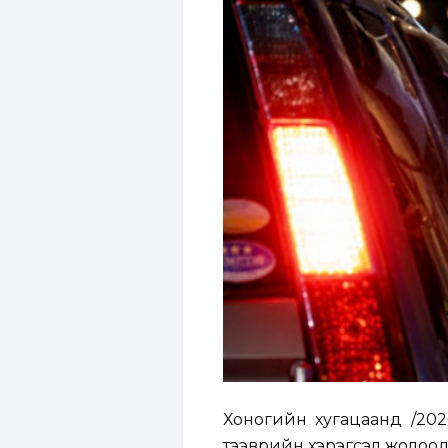
Хоногийн хугацаанд /2026
тээврийн хэрэгсэл жолоодсо