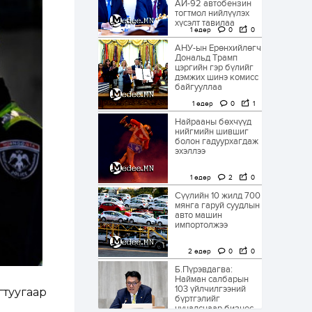
АИ-92 автобензин
тогтмол нийлүүлэх
хүсэлт тавилаа
1 өдөр
0
0
АНУ-ын Ерөнхийлөгч
Дональд Трамп
цэргийн гэр бүлийг
дэмжих шинэ комисс
байгууллаа
1 өдөр
0
1
Найрааны бөхчүүд
нийгмийн шившиг
болон гадуурхагдаж
эхэллээ
1 өдөр
2
0
Сүүлийн 10 жилд 700
мянга гаруй суудлын
авто машин
импортолжээ
2 өдөр
0
0
Б.Пүрэвдагва:
Найман салбарын
103 үйлчилгээний
гтуугаар
бүртгэлийг
цуцалснаар бизнес