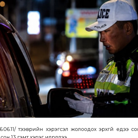
.06.11/ тээврийн хэрэгсэл жолоодох эрхгүй үедээ со
н 13 гэмт хэрэг илрүүллээ.