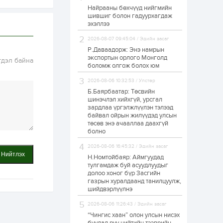
Найрааны бөхчүүд нийгмийн
Худалдагч
шившиг болон гадуурхагдаж
Н.Амарзаяа:
эхэллээ
Дэлгүүрийн 32
хуудастай өрийн
дэвтэр долоо хоногт
2026-08-07 09:45:04 / Эдийн засаг
л дүүрдэг
Р.Даваадорж: Энэ намрын
2 өдөр
0
0
экспортын орлого Монголд
гдэл байна
Б.Хулан дэлхийн
боломж олгож болох юм
аварга боллоо
2026-08-06 10:32:53 / Улстөр
Б.Баярбаатар: Төсвийн
шинэчлэл хийхгүй, урсгал
2 өдөр
0
0
зардлаа үргэлжлүүлэн тэлээд
байвал ойрын жилүүдэд улсын
Р.Даваадорж: Энэ
намрын экспортын
төсөв энэ ачааллаа даахгүй
орлого Монголд
болно
боломж олгож болох
юм
2026-08-06 16:45:32 / Эдийн засаг
Нийтлэх
2 өдөр
0
2
Н.Номтойбаяр: Аймгуудад
тулгамдаж буй асуудлуудыг
Автомашины улсын
долоо хоног бүр Засгийн
дугаар сондгой
газрын хуралдаанд танилцуулж,
тоогоор төгссөн бол
шийдвэрлүүлнэ
өнөөдөр шатахуун
авна
2026-08-06 11:26:43 / Эдийн засаг
2 өдөр
0
0
“Чингис хаан” олон улсын нисэх
Н.Номтойбаяр: