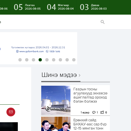
05
04
03
в
Лхагва
Мягмар
Даваа
08-06
2026-08-05
2026-08-04
2026-08-03
э
Шинэ мэдээ
Газрын тосны
агуулахууд эхнээсээ
ашиглалтад ороход
бэлэн болжээ
1 өдөр
1
6
Ерөнхий сайд
БНХАУ-аас сар бүр
12-15 мянган тонн