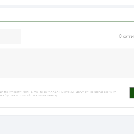
0
сэтгэ
лага хүлээхгүй болно. Манай сайт ХХЗХ-ны журмын дагуу зүй зохисгүй зарим үг,
дээ бусдын эрх ашгийг хүндэтгэн үзнэ үү.