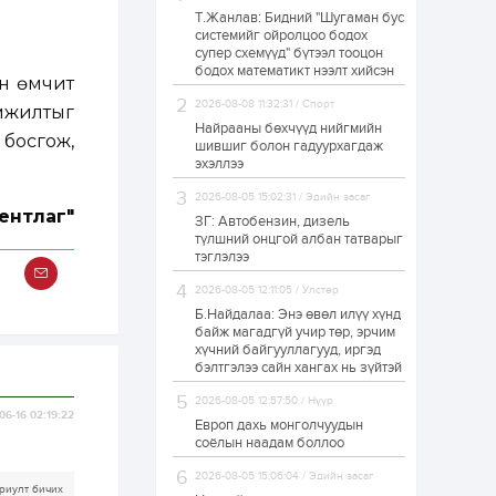
Т.Жанлав: Бидний "Шугаман бус
Худалдагч
системийг ойролцоо бодох
Н.Амарзаяа:
супер схемүүд" бүтээл тооцон
Дэлгүүрийн 32
хуудастай өрийн
бодох математикт нээлт хийсэн
н өмчит
дэвтэр долоо хоногт
л дүүрдэг
2026-08-08 11:32:31 / Спорт
мжилтыг
1 өдөр
0
0
Найрааны бөхчүүд нийгмийн
 босгож,
Б.Хулан дэлхийн
шившиг болон гадуурхагдаж
аварга боллоо
эхэллээ
2026-08-05 15:02:31 / Эдийн засаг
ентлаг"
ЗГ: Автобензин, дизель
1 өдөр
0
0
түлшний онцгой албан татварыг
тэглэлээ
Р.Даваадорж: Энэ
намрын экспортын
орлого Монголд
2026-08-05 12:11:05 / Улстөр
боломж олгож болох
Б.Найдалаа: Энэ өвөл илүү хүнд
юм
байж магадгүй учир төр, эрчим
1 өдөр
0
2
хүчний байгууллагууд, иргэд
бэлтгэлээ сайн хангах нь зүйтэй
Автомашины улсын
дугаар сондгой
2026-08-05 12:57:50 / Нүүр
тоогоор төгссөн бол
06-16 02:19:22
өнөөдөр шатахуун
Европ дахь монголчуудын
авна
соёлын наадам боллоо
1 өдөр
0
0
2026-08-05 15:06:04 / Эдийн засаг
риулт бичих
Н.Номтойбаяр: