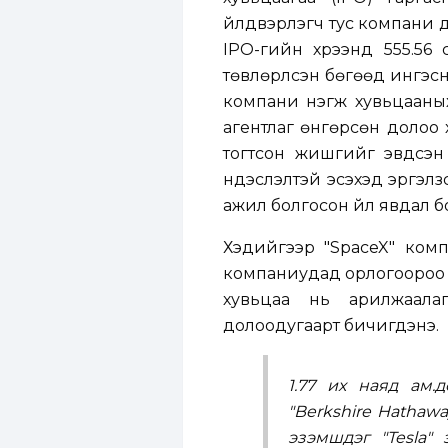
үйлдвэрлэгч тус компани 
IPO-гийн хүрээнд 555.56
төвлөрүүлсэн бөгөөд ингэсн
компани нэгж хувьцааныха
агентлаг өнгөрсөн долоо х
тогтсон жишгийг эвдсэн
үндэслэлтэй эсэхэд эргэл
ажил болгосон үйл явдал б
Хэдийгээр "SpaceX" ком
компаниудад орлогоороо х
хувьцаа нь арилжаала
долоодугаарт бичигдэнэ.
1.77 их наяд ам.
"Berkshire Hathaway
эзэмшдэг "Tesla"