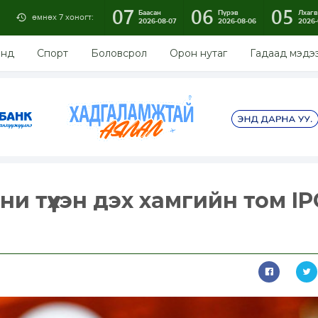
07
06
05
Баасан
Пүрэв
Лхагв
өмнөх 7 хоногт:
2026-08-07
2026-08-06
2026-
энд
Спорт
Боловсрол
Орон нутаг
Гадаад мэдэ
и түүхэн дэх хамгийн том I