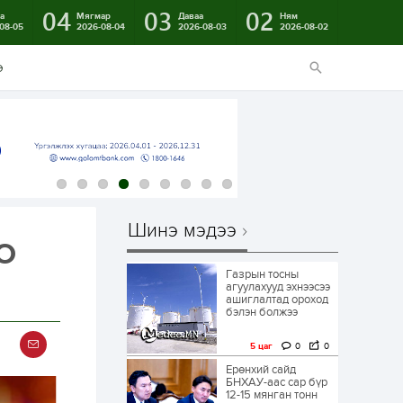
04
03
02
а
Мягмар
Даваа
Ням
08-05
2026-08-04
2026-08-03
2026-08-02
э
Шинэ мэдээ
PO
Газрын тосны
агуулахууд эхнээсээ
ашиглалтад ороход
бэлэн болжээ
5 цаг
0
0
Ерөнхий сайд
БНХАУ-аас сар бүр
12-15 мянган тонн