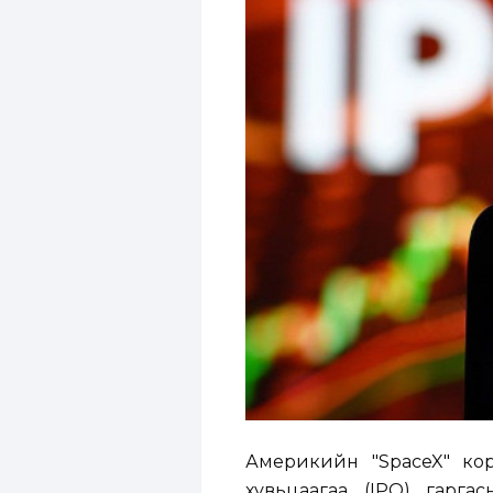
Америкийн "SpaceX" кор
хувьцаагаа (IPO) гарг