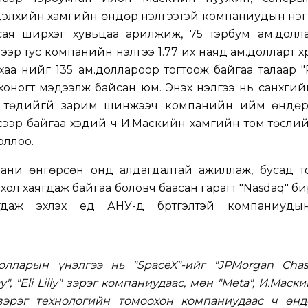
дэлхийн хамгийн өндөр үнэлгээтэй компаниудын нэг
 сая ширхэг хувьцаа арилжиж, 75 тэрбум ам.долла
ээр тус компанийн үнэлгээ 1.77 их наяд ам.долларт хүр
а үнийг 135 ам.доллароор тогтоож байгаа талаар "
оногт мэдээлж байсан юм. Энэхүү үнэлгээ нь санхүүги
 төдийгүй зарим шинжээч компанийн ийм өндөр 
зсээр байгаа хэдий ч И.Маскийн хамгийн том төсли
оллоо.
пани өнгөрсөн онд алдагдалтай ажиллаж, бусад т
ол хаягдаж байгаа боловч баасан гарагт "Nasdaq" б
гдаж эхлэх үед АНУ-д бүртгэлтэй компаниуд
долларын үнэлгээ нь "SpaceX"-ийг "JPMorgan Chase
", "Eli Lilly" зэрэг компаниудаас, мөн "Meta", И.Маск
 зэрэг технологийн томоохон компаниудаас ч өнд