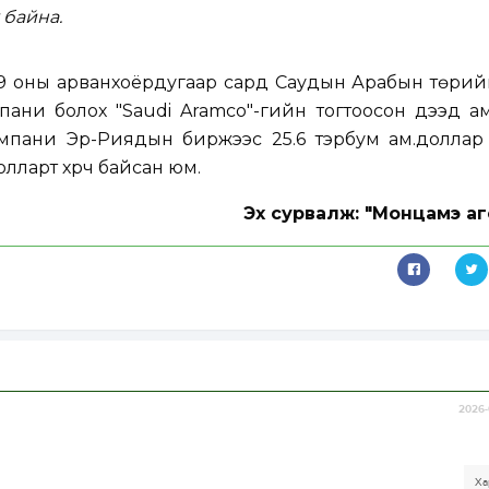
 байна.
19 оны арванхоёрдугаар сард Саудын Арабын төрий
пани болох "Saudi Aramco"-гийн тогтоосон дээд а
компани Эр-Риядын биржээс 25.6 тэрбум ам.доллар
долларт хүрч байсан юм.
Эх сурвалж: "Монцамэ аг
2026-
Ха