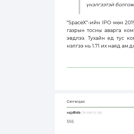
үнэлгээтэй болгож
"SpaceX"-ийн IPO мөн 20
газрын тосны аварга ком
эвдлээ. Тухайн үед тус 
үнэлгээ нь 1.71 их наяд ам.
Сэтгэгдэл
xsjyBldb
[74.208.53.38]
555