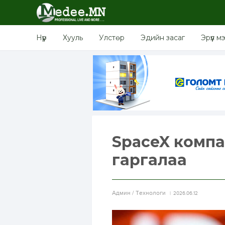
Нүүр
Хууль
Улстөр
Эдийн засаг
Эрүүл м
SpaceX компан
гаргалаа
Aдмин / Технологи
2026.06.12