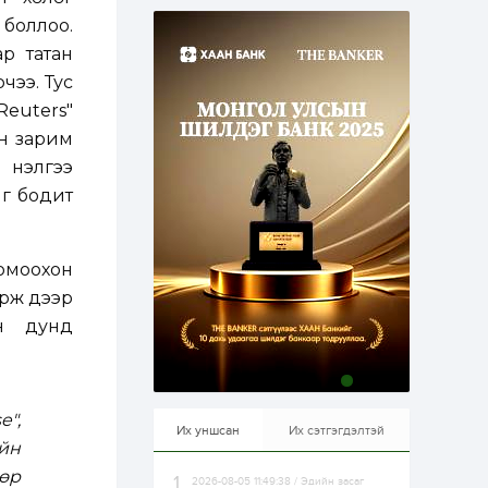
эрхлэхэд таатай...
1 өдөр
1
0
 боллоо.
Долдугаар сард
р татан
709.503 зөрчил
бүртгэгджээ
чээ. Тус
Reuters"
йн зарим
1 өдөр
0
0
Цалинтай ээжийн 50
үнэлгээ
мянган төгрөгийн
йг бодит
тэтгэмжийг 500
мянгад хүргэх
өргөдөлд санал авч
эхэлжээ
1 өдөр
2
0
омоохон
Б.Түмэн-Өлзий: Олон
улсад хуримтлуулсан
ирж дээр
мэдлэг, туршлагаа эх
ын дунд
орныхоо хөгжилд
зориулна
1 өдөр
0
0
Алтны үнэ дөрвөн
улирал дараалан
",
өсөж байна
Их уншсан
Их сэтгэгдэлтэй
ийн
өр
2026-08-05 11:49:38 / Эдийн засаг
1 өдөр
0
0