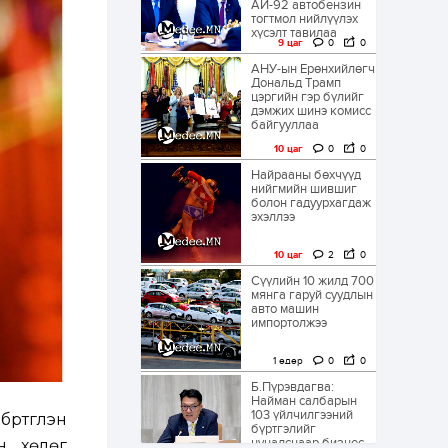
АИ-92 автобензин
тогтмол нийлүүлэх
хүсэлт тавилаа
9 цаг
0
0
АНУ-ын Ерөнхийлөгч
Дональд Трамп
цэргийн гэр бүлийг
дэмжих шинэ комисс
байгууллаа
10 цаг
0
0
Найрааны бөхчүүд
нийгмийн шившиг
болон гадуурхагдаж
эхэллээ
10 цаг
2
0
Сүүлийн 10 жилд 700
мянга гаруй суудлын
авто машин
импортолжээ
1 өдөр
0
0
Б.Пүрэвдагва:
Найман салбарын
103 үйлчилгээний
тгүүлэн
бүртгэлийг
цуцалснаар бизнес
н хөлөг