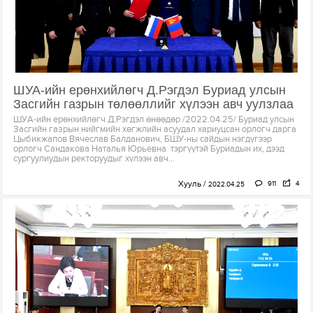
ШУА-ийн ерөнхийлөгч Д.Рэгдэл Буриад улсын
Засгийн газрын төлөөллийг хүлээн авч уулзлаа
ШУА-ийн ерөнхийлөгч Д.Рэгдэл өнөөдөр /2022.04.25/ Буриад улсын
Засгийн газрын нийгмийн хөгжлийн асуудал хариуцсан орлогч дарга
Цыбикжапов Вячеслав Балданович, БШУ-ны сайдын нэгдүгээр
орлогч Сандакова Наталья Юрьевна тэргүүтэй Буриадын их, дээд
сургуулиудын ректоруудыг хүлээн авч...
Хууль
911
4
2022.04.25