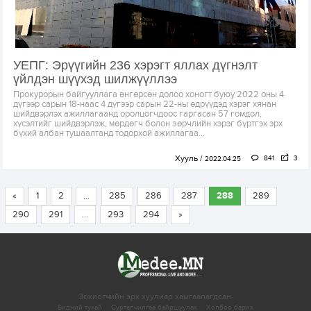
УЕПГ: Эрүүгийн 236 хэрэгт яллах дүгнэлт
үйлдэн шүүхэд шилжүүллээ
Прокурорын байгууллага өнгөрсөн долоо хоногт буюу 2022 оны 4
дүгээр сарын 18-наас 4 дүгээр сарын 22-ны өдрүүдэд хэрэг хянан
шийдвэрлэх ажиллагаанд оролцогчдоос гаргасан 57 гомдол,
хүсэлтийг шийдвэрлэж, мөрдөгч болон зөрчлийн хэрэг бүртгэх эрх
бүхий албан тушаалтанд тодорхой ажиллагаа...
Хууль
841
3
2022.04.25
«
1
2
...
285
286
287
288
289
290
291
...
293
294
»
Зохиогчийн эрх хуулиар хамгаалагдсан.
Бидний тухай
Сурталчилгаа байршуулах
Холбоо барих