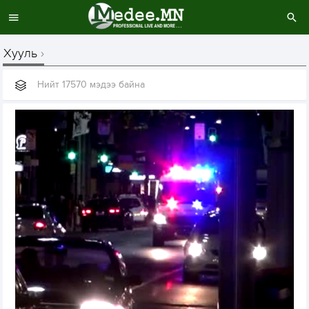
Хууль
Нийт 17570 мэдээ байна