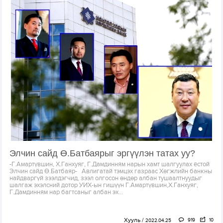
Элчин сайд Ө.Батбаярыг эргүүлэн татах уу?
-Г.Амартүвшин, Х.Ганхуяг, Г.Дамдинням нарын хамт шалгуулах ёстой
Элчин сайд Ө.Батбаяр- Авлигатай тэмцэх газраас Хөгжлийн банкны
найдваргүй зээлдэгчид, зээл олгосон өндөр албан тушаалтнуудыг
шалгаж эхэлсний дотор УИХ-ын гишүүн Г.Амартүвшин,Х.Ганхуяг,
Г.Дамдинням нар багтсаныг албан эх...
Хууль
919
10
2022.04.25