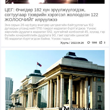
ЦЕГ: Өчигдөр 182 хүн эрүүлжүүлэгдэж,
согтуугаар тээврийн хэрэгсэл жолоодсон 122
ЖОЛООЧИЙГ илрүүлжээ
Энэ сарын 26-нд буюу өчигдөр цагдаагийн байгууллагын 102
дугаарын утсанд нийт 1710 гомдол мэдээлэл бүртгэгджээ. Үүнээс
зөрчлийн дуудлага мэдээлэл 1312, хулгайтай холбоотой 45, хүүхэд, гэр
бүлийн хүчирхийллийн дуудлага 90, гэмт хэргийн шинжтэй
115 мэдээлэл бүртгэгдсэн байна. Үүнээс гадна...
Хууль
1366
3
2022.04.26