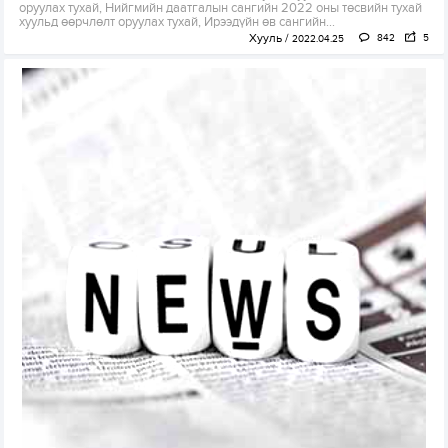
оруулах тухай, Нийгмийн даатгалын сангийн 2022 оны төсвийн тухай
хуульд өөрчлөлт оруулах тухай, Ирээдүйн өв сангийн...
Хууль
842
5
2022.04.25