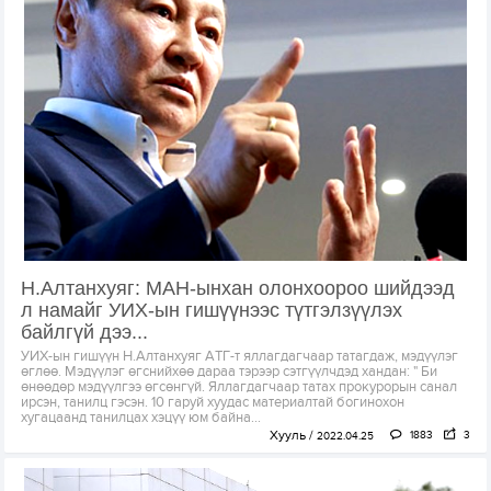
Н.Алтанхуяг: МАН-ынхан олонхоороо шийдээд
л намайг УИХ-ын гишүүнээс түтгэлзүүлэх
байлгүй дээ...
УИХ-ын гишүүн Н.Алтанхуяг АТГ-т яллагдагчаар татагдаж, мэдүүлэг
өглөө. Мэдүүлэг өгснийхөө дараа тэрээр сэтгүүлчдэд хандан: " Би
өнөөдөр мэдүүлгээ өгсөнгүй. Яллагдагчаар татах прокурорын санал
ирсэн, танилц гэсэн. 10 гаруй хуудас материалтай богинохон
хугацаанд танилцах хэцүү юм байна...
Хууль
1883
3
2022.04.25