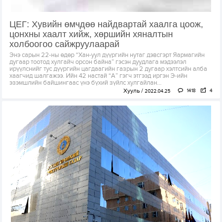
ЦЕГ: Хувийн өмчдөө найдвартай хаалга цоож,
цонхны хаалт хийж, хөршийн хяналтын
холбоогоо сайжруулаарай
Энэ сарын 22-ны өдөр “Хан-уул дүүргийн нутаг дэвсгэрт Яармагийн
дугаар тоотод хулгайч орсон байна” гэсэн дуудлага мэдээлэл
ирүүлснийг тус дүүргийн цагдаагийн газрын 2 дугаар хэлтсийн алба
хаагчид шалгажээ. Ийн 42 настай “А” гэгч этгээд иргэн Э-ийн
эзэмшлийн байшингаас үнэ бүхий зүйлс хулгайлан...
Хууль
1418
4
2022.04.25