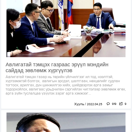
Авлигатай тэмцэх газраас эрүүл мэндийн
сайдад зөвлөмж хүргүүлэв
Авлигатай тэмцэх газар нь төрийн үйлчилгээг ил тод, нээлттэй,
хүртээмжтэй болгох, авлигын эрсдэл, шалтгаан, нөхцөлийг судлан
тогтоох, арилгах, дүн шинжилгээ хийх, шийдвэрлэх арга замыг
тодорхойлох, авлигаас урьдчилан сэргийлэх чиглэлээр зөвлөмж өгөх,
арга зүйн туслалцаа үзүүлэх зэрэг арга хэмжээг...
Хууль
919
9
2022.04.25