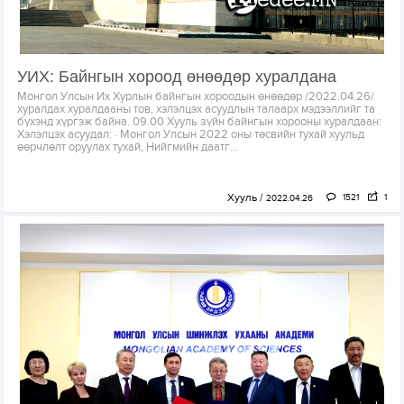
УИХ: Байнгын хороод өнөөдөр хуралдана
Монгол Улсын Их Хурлын байнгын хороодын өнөөдөр /2022.04.26/
хуралдах хуралдааны тов, хэлэлцэх асуудлын талаарх мэдээллийг та
бүхэнд хүргэж байна. 09.00 Хууль зүйн байнгын хорооны хуралдаан:
Хэлэлцэх асуудал: · Монгол Улсын 2022 оны төсвийн тухай хуульд
өөрчлөлт оруулах тухай, Нийгмийн даатг...
Хууль
1521
1
2022.04.26