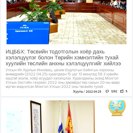
ИЦББХ: Төсвийн тодотголын хоёр дахь
хэлэлцүүлэг болон Төрийн хэмнэлтийн тухай
хуулийн төслийн анхны хэлэлцүүлгийг хийлээ
Улсын Их Хурлын Инновац, цахим бодлогын байнгын хорооны
өнөөдрийн (2022.04.25) хуралдаан 15 цаг 13 минутад 58.3 хувийн
ирцтэй эхэлж, хоёр асуудал хэлэлцлээ. Хуралдааны эхэнд Монгол
Улсын Засгийн газраас 2022 оны дөрөвдүгээр сарын 20-ны өдөр
өргөн мэдүүлсэн Монгол Улсын 2022 оны төсвийн тухай...
Хууль
1292
5
2022.04.25