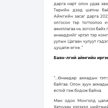
дарга нарт олон удаа за
Төрийн дээд шатны байг
Аймгийн засаг дарга 202
олгосон тэр тогтоолоо хү
ажиллагаа нь зогсох байх 
өнөөдрийг хүртэл тэр комп
уулын Цагаан чулуут гэдэ
цуцалж өгнө үү.”
Баян-Өлгий аймгийн ирг
“…Өнөөдөр ахмадын тэтг
байгаа. Олон зуун ахмады
ёстой гэж бодож байна.
Мөн одоо Монголд цалинг
Хатуухан хэлэхэд нийгми