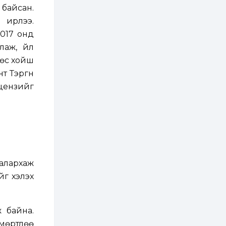
худалдан авах
 байсан.
журмыг баталлаа
 ирлээ.
2 өдөр
0
0
017 онд
Нэгдүгээр
лаж, үйл
хорооллын арын
замыг наймдугаар
өөс хойш
сарын 6-ны 23:00
цагаас түр хааж,
 Тэргүүн
борооны ус...
2 өдөр
0
0
ицензийг
Б.Баярбаатар:
Төсвийн шинэчлэл
хийхгүй, урсгал
зардлаа
үргэлжлүүлэн тэлээд
байвал...
2 өдөр
2
0
Татварын өртэй
шатахуун импортлогч
ААН-үүдийн дансыг
алархаж
битүүмжлэхгүй
йг хэлэх
2 өдөр
1
0
Нөөцийн махны
худалдаа,
 байна.
борлуулалтыг
нээлттэй ил тод
мөртлөө