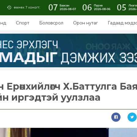
07
06
05
Баасан
Пүрэв
Лхагв
өмнөх 7 хоногт:
2026-08-07
2026-08-06
2026-
энд
Спорт
Боловсрол
Орон нутаг
Гадаад мэдэ
Ерөнхийлөгч Х.Баттулга Ба
н иргэдтэй уулзлаа