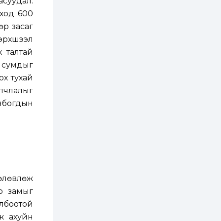
суудал.
3 өдөр
0
0
ход 600
Б.Найдалаа: Энэ
өвөл илүү хүнд байж
өр засаг
магадгүй учир төр,
эрчим хүчний
бэрхшээл
байгууллагууд, иргэд
бэлтгэлээ...
 талтай
3 өдөр
6
0
 сумдыг
Өнөөдөр сондгой
тоогоор төгссөн
ох тухай
автомашинтай иргэд
бензин авна
улчлалыг
анбогдын
3 өдөр
0
3
ЗГ: Шатахууны
хангамж,
нийлүүлэлтийг
тогтворжуулах
асуудлыг хэлэлцэж
байна
3 өдөр
0
0
Т.Жанлав: Бидний
төлөвлөж
"Шугаман бус
системийг ойролцоо
р замыг
бодох супер схемүүд"
бүтээл тооцон
олбоотой
бодох...
3 өдөр
7
3
ж ахуйн