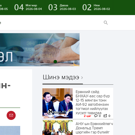
04
03
02
а
Мягмар
Даваа
Ням
08-05
2026-08-04
2026-08-03
2026-08-02
э
Шинэ мэдээ
ян-
Ерөнхий сайд
БНХАУ-аас сар бүр
12-15 мянган тонн
АИ-92 автобензин
тогтмол нийлүүлэх
хүсэлт тавилаа
2 цаг
0
0
АНУ-ын Ерөнхийлөгч
Дональд Трамп
цэргийн гэр бүлийг