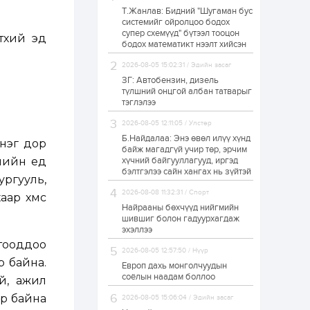
Т.Жанлав: Бидний "Шугаман бус
Б.Хулан дэлхийн
системийг ойролцоо бодох
аварга боллоо
супер схемүүд" бүтээл тооцон
үхий эд
бодох математикт нээлт хийсэн
2026-08-05 15:02:31 / Эдийн засаг
1 өдөр
0
0
ЗГ: Автобензин, дизель
Р.Даваадорж: Энэ
түлшний онцгой албан татварыг
намрын экспортын
тэглэлээ
орлого Монголд
боломж олгож болох
2026-08-05 12:11:05 / Улстөр
юм
Б.Найдалаа: Энэ өвөл илүү хүнд
 нэг дор
1 өдөр
0
2
байж магадгүй учир төр, эрчим
лийн үед
хүчний байгууллагууд, иргэд
Автомашины улсын
дугаар сондгой
бэлтгэлээ сайн хангах нь зүйтэй
ргууль,
тоогоор төгссөн бол
өнөөдөр шатахуун
2026-08-08 11:32:31 / Спорт
р хүмүүс
авна
Найрааны бөхчүүд нийгмийн
1 өдөр
0
0
шившиг болон гадуурхагдаж
эхэллээ
Н.Номтойбаяр:
тооддоо
Аймгуудад
2026-08-05 12:57:50 / Нүүр
тулгамдаж буй
р байна.
асуудлуудыг долоо
Европ дахь монголчуудын
хоног бүр Засгийн
соёлын наадам боллоо
й, ажил
газрын...
1 өдөр
0
0
эр байна
2026-08-05 15:06:04 / Эдийн засаг
УИХ-ын дарга