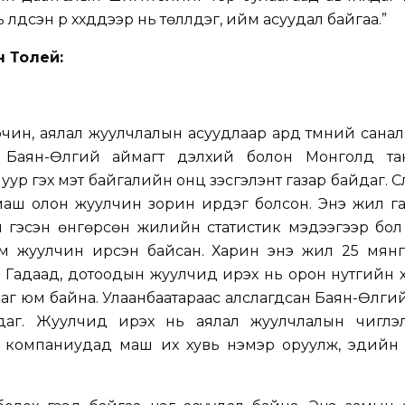
дсэн үр хүүхдүүдээр нь төлүүлдэг, ийм асуудал байгаа.”
н Толей:
рчин, аялал жуулчлалын асуудлаар ард түмний сана
й Баян-Өлгий аймагт дэлхий болон Монголд та
уур гэх мэт байгалийн онц үзэсгэлэнт газар байдаг. Сүү
маш олон жуулчин зорин ирдэг болсон. Энэ жил г
ч гэсэн өнгөрсөн жилийн статистик мэдээгээр бол
м жуулчин ирсэн байсан. Харин энэ жил 25 мянг
 Гадаад, дотоодын жуулчид ирэх нь орон нутгийн 
аг юм байна. Улаанбаатараас алслагдсан Баян-Өлги
даг. Жуулчид ирэх нь аялал жуулчлалын чиглэл
а компаниудад маш их хувь нэмэр оруулж, эдийн 