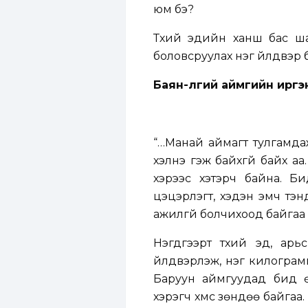
юм бэ?
Түүхий эдийн ханш бас ш
боловсруулах нэг үйлдвэр 
Баян-Өлгий аймгийн ирг
“…Манай аймагт тулгамдаж
хэлнэ гэж байхгүй байх а
хэрээс хэтэрч байна. Би
цэцэрлэгт, хэдэн эмч тэнд
ажилгүй болчихоод байгаа а
Нэгдүгээрт түүхий эд, а
үйлдвэрлэж, нэг килограм
Баруун аймгуудад бид ө
хэрэгч хүмүүс зөндөө байга