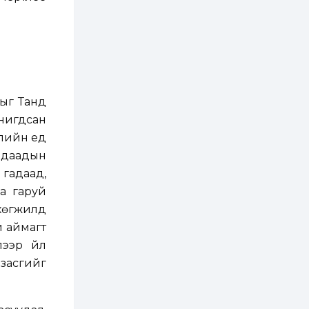
болгоно
3 өдөр
0
0
ЗГ: Автобензин,
дизель түлшний
онцгой албан
татварыг тэглэлээ
3 өдөр
3
0
лыг Танд
З.Мэндсайхан:
нигдсан
Хүнсний нөөцийг
бэлтгэх агуулах,
лийн үед
зоорь бэлтгэх ААН-
үүдэд хөнгөлөлттэй
адаадын
зээл олгоно
3 өдөр
2
0
 гадаад,
Европ дахь
а гаруй
монголчуудын
соёлын наадам
хөгжилд
боллоо
й аймагт
3 өдөр
2
0
ээр үйл
Өнгөрсөн сард
засгийг
1,439.2 кг үнэт
металл худалдан
авчээ