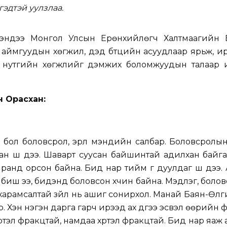
эдтэй уулзлаа.
үгэндээ Монгол Улсын Ерөнхийлөгч Халтмаагийн Б
 аймгуудын хөгжил, дэд бүтцийн асуудлаар ярьж, 
он нутгийн хөгжлийг дэмжих боломжуудын талаар 
н Орасхан:
ал бол боловсрол, эрүүл мэндийн салбар. Боловсролы
н шүү дээ. Шаварт суусан байшинтай адилхан байга
ранд орсон байна. Бид нар тийм үг дуулдаг шүү дээ.
э биш ээ, бидэнд боловсон хүчин байна. Мэдлэг, боло
 харамсалтай зүйл нь ашиг сонирхол. Манай Баян-Өл
. Хэн нэгэн дарга гарч ирээд ах дүүгээ эсвэл өөрийн
үртэл фракцтай, намдаа хүртэл фракцтай. Бид нар яаж