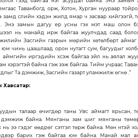
лох гээд байгаа нэг асуудал байна. Энэ замын а
гаас Таванбогд орж, Хотон, Хурган нуураар тойро
 замд сүүлийн хэдэн жилд ямар ч засвар хийгээгүй, т
гүй. Энэ замын дагуу үер усны гэх мэт маш олон 
хшээл нь манайд ирж байгаа жуулчдад саад болох
э жилийн Засгийн газрын мөрийн хөтөлбөрт аймаг
юм чинь цаашлаад орон нутагт сум, багуудыг холб
 аймгийн иргэдийн хүсэж байгаа зүйл нь аялал жу
д зам хэрэгтэй байна гэж үзэж байгаа. Тийм учраас Тав
удлыг Та дэмжиж, Засгийн газарт уламжилж өгнө үү.”
н Хавсатар:
мгуудын талаар өчигдөр таны Увс аймагт ярьсан, 
д дэмжиж байна. Мянганы зам шиг мянганы төмө
нь ээ гэдэг өөдрөг сэтгэл төрж байна. Мөн үүнтэй х
лдвэр барих гэж байгаа юм байна. Манай мал а