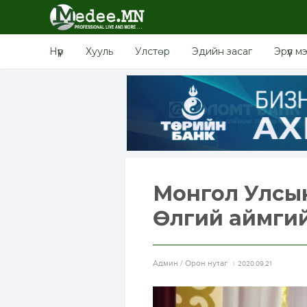
Нүүр
Хууль
Улстөр
Эдийн засаг
Эрүүл м
Монгол Улсын 
Өлгий аймгий
Aдмин / Орон нутаг
2020.09.21