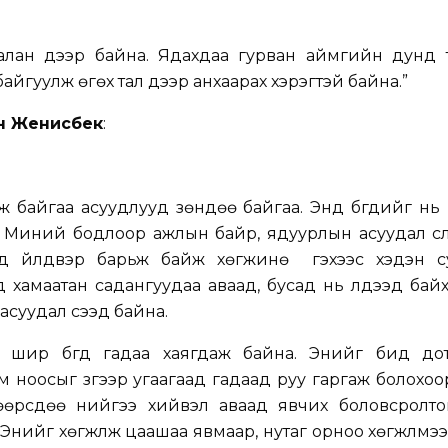
алан дээр байна. Ядахдаа гурван аймгийн дунд тү
байгуулж өгөх тал дээр анхаарах хэрэгтэй байна.”
эн Женисбек
:
 байгаа асуудлууд зөндөө байгаа. Энд бүгдийг нь
а. Миний бодлоор ажлын байр, ядуурлын асуудал сүү
д үйлдвэр барьж байж хөгжинө үү гэхээс хэдэн су
 хамаатан садангуудаа аваад, бусад нь үлдээд байхаа
суудал үүсээд байна.
рьс шир бүгд гадаа хаягдаж байна. Энийг бид до
м ноосыг зүгээр угаагаад гадаад руу гаргаж болохоо
өрсдөө үүнийгээ хийвэл аваад явчих боловсролто
а. Энийг хөгжүүлж цаашаа явмаар, нутаг орноо хөгжүүлмэ