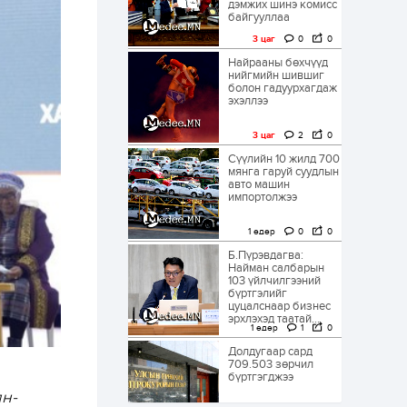
дэмжих шинэ комисс
байгууллаа
3 цаг
0
0
Найрааны бөхчүүд
нийгмийн шившиг
болон гадуурхагдаж
эхэллээ
3 цаг
2
0
Сүүлийн 10 жилд 700
мянга гаруй суудлын
авто машин
импортолжээ
1 өдөр
0
0
Б.Пүрэвдагва:
Найман салбарын
103 үйлчилгээний
бүртгэлийг
цуцалснаар бизнес
эрхлэхэд таатай...
1 өдөр
1
0
Долдугаар сард
709.503 зөрчил
бүртгэгджээ
н-