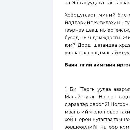
аа. Энэ асуудлыг тал талаа
Хоёрдугаарт, миний бие
үйлдвэрийг хөгжүүлэхийн т
тээрмээ цааш нь өргөжүүлж,
бусад нь ч дэмждэггүй. Ж
юм? Доод шатандаа хүрдэ
учраас алслагдмал аймгууд
Баян-Өлгий аймгийн иргэ
“…Би “Тэргүүн уулаа авар
Манай нутагт Ногоон хадн
дараа тэр овоог 21 Ногоо
маань ийм олон овоо тахи
хойш орон нутагтаа тэмцэж
зөвшөөрлийг нь өөр комп