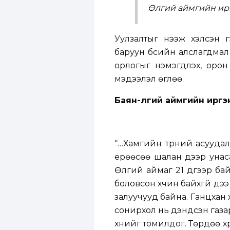
Өлгий аймгийн ирг
Уулзалтыг нээж хэлсэн 
баруун бүсийн алслагдмал
орлогыг нэмэгдүүлэх, ор
мэдээлэл өглөө.
Баян-Өлгий аймгийн иргэ
“…Хамгийн түрүүний асууд
ерөөсөө шалан дээр унаса
Өлгий аймаг 21 дүгээр бай
боловсон хүчин байхгүй дэ
залуучууд байна. Ганцхан
сонирхол нь дэндсэн газар
хүнийг томилдог. Төрдөө х