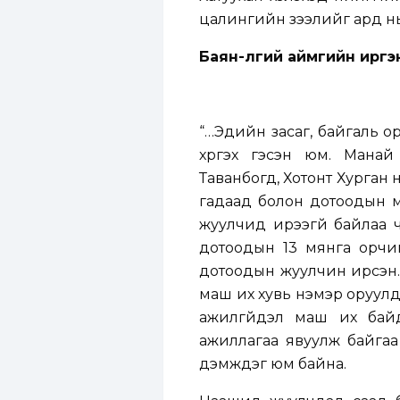
цалингийн зээлийг ард нь үл
Баян-Өлгий аймгийн иргэ
“…Эдийн засаг, байгаль о
хүргэх гэсэн юм. Мана
Таванбогд, Хотонт Хурган н
гадаад болон дотоодын 
жуулчид ирээгүй байлаа 
дотоодын 13 мянга орчи
дотоодын жуулчин ирсэн.
маш их хувь нэмэр оруулд
ажилгүйдэл маш их бай
ажиллагаа явуулж байга
дэмждэг юм байна.