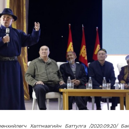
нхийлөгч Халтмаагийн Баттулга /2020.09.20/ Бая