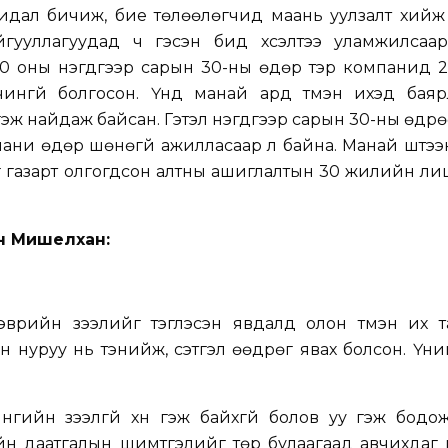
хидал бичиж, бие төлөөлөгчид маань уулзалт хийж
ууллагуудад ч гэсэн бид хүсэлтээ уламжилсаар
0 оны нэгдүгээр сарын 30-ны өдөр тэр компанид 2
чингүй болгосон. Үүнд манай ард түмэн ихэд баяр
гэж найдаж байсан. Гэтэл нэгдүгээр сарын 30-ны өдр
ани өдөр шөнөгүй ажилласаар л байна. Манай шүтээнт
г газарт олгогдсон алтны ашиглалтын 30 жилийн л
эн Мишелхан:
эврийн зээлийг тэглэсэн явдалд олон түмэн их т
н нуруу нь тэнийж, сэтгэл өөдрөг явах болсон. Үүни
ийн зээлгүй хүн гэж байхгүй болов уу гэж бодож
йн даатгалын шимтгэлийг төр булаагаад авчихдаг 