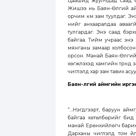
Цаашид жуулчдад саад бо
Жишээ нь Баян-Өлгий айм
орчим км зам туулдаг. Энэ
үүнийг анхааралдаа аваа
тулгардаг. Энэ саад бэр
байгаа. Тийм учраас эн
мянганы замаар холбосон 
орсон. Манай Баян-Өлгий
хөгжүүлэхэд хамгийн түрүүн
чиглэлд хар зам тавих асу
Баян-Өлгий аймгийн иргэ
“…Нэгдүгээрт, баруун ай
байгаа хөтөлбөрийг би
манай Ерөнхийлөгч барих 
Дарханы чиглэлд том үй