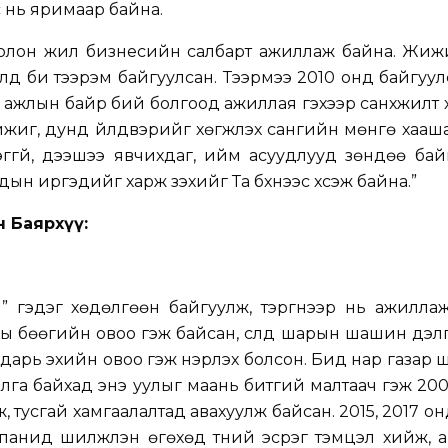
с нь яримаар байна.
 олон жил бизнесийн салбарт ажиллаж байна. Жиж
улд би тээрэм байгуулсан. Тээрмээ 2010 онд байгуул
 ажлын байр бий болгоод ажиллая гэхээр санхүүжилт хү
ижиг, дунд үйлдвэрийг хөгжүүлэх сангийн мөнгө хааш
ггүй, дээшээ явчихдаг, ийм асуудлууд зөндөө бай
ын иргэдийг харж үзэхийг Та бүхнээс хүсэж байна.”
н Баярхүү:
ъя” гэдэг хөдөлгөөн байгуулж, тэргүүнээр нь ажилла
ы бөөгийн овоо гэж байсан, сүүлд шарын шашин дэ
н дарь эхийн овоо гэж нэрлэх болсон. Бид нар газар
лга байхад энэ уулыг маань битгий малтаач гэж 20
, тусгай хамгаалалтад авахуулж байсан. 2015, 2017 он
анид шилжүүлэн өгөхөд түүний эсрэг тэмцэл хийж,