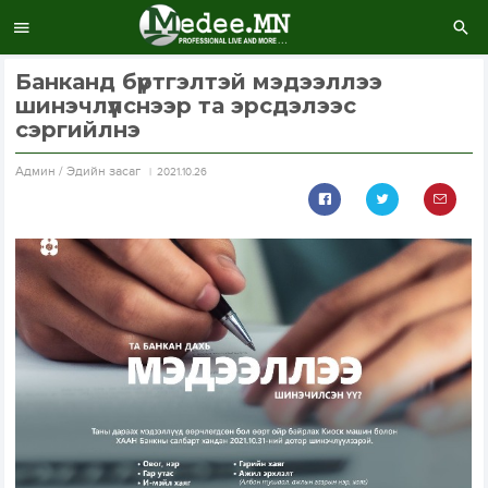
Банканд бүртгэлтэй мэдээллээ
шинэчлүүлснээр та эрсдэлээс
сэргийлнэ
Aдмин / Эдийн засаг
2021.10.26