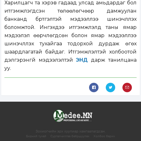
Харилцагч та хэрэв гадаад улсад амьдардаг бол
итгэмжлэгдсэн төлөөлөгчөөр дамжуулан
банканд бүртгэлтэй мэдээллээ шинэчлүүлэх
боломжтой. Ингэхдээ итгэмжлэлд таны ямар
мэдээлэл өөрчлөгдсөн болон ямар мэдээллээ
шинэчлүүлэх тухайгаа тодорхой дурдаж өгөх
шаардлагатай байдаг. Итгэмжлэлтэй холбоотой
дэлгэрэнгүй мэдээлэлтэй
ЭНД
дарж танилцана
уу.
Зохиогчийн эрх хуулиар хамгаалагдсан.
Бидний тухай
Сурталчилгаа байршуулах
Холбоо барих