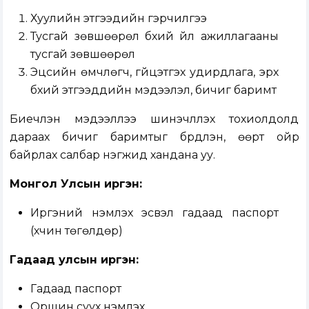
Хуулийн этгээдийн гэрчилгээ
Тусгай зөвшөөрөл бүхий үйл ажиллагааны
тусгай зөвшөөрөл
Эцсийн өмчлөгч, гүйцэтгэх удирдлага, эрх
бүхий этгээдүүдийн мэдээлэл, бичиг баримт
Биечлэн мэдээллээ шинэчлүүлэх тохиолдолд
дараах бичиг баримтыг бүрдүүлэн, өөрт ойр
байрлах салбар нэгжид хандана уу.
Монгол Улсын иргэн:
Иргэний үнэмлэх эсвэл гадаад паспорт
(хүчин төгөлдөр)
Гадаад улсын иргэн:
Гадаад паспорт
Оршин суух үнэмлэх