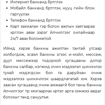
Интернет банканд бүртгүүлэх
Мобайл банканд бүртгүүлэх, нууц үгийн блок
гаргуулах
Телефон банканд бүртгүүлэх
Карт захиалан гэр болон ажлын хаягаараа
хүргүүлэн авах зэрэг үйлчилгээг онлайнаар
24/7 авах боломжтой.
Иймд хэрэв банкны ажилтан тантай утсаар
холбогдож, эсвэл банкны зүгээс и-мэйл, мессеж,
дуут мессежээр тодорхой хугацааны дотор
банкны салбар, нэгжид очин мэдээлэл шинэчлэх
тухай мэдэгдсэн бол та даруйхан очиж
мэдээллээ шинэчлүүлэх шаардлагатай юм. Хэрэв
заасан хугацаанд очиж амжаагүй бол таны банкны
үйлчилгээг түр хязгаарлах хүртэл арга хэмжээ авдаг
болохыг танд сануулъя.