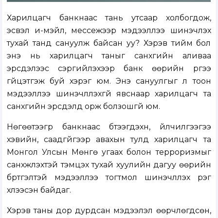
Харилцагч банкнаас тань утсаар холбогдож,
эсвэл и-мэйл, мессежээр мэдээллээ шинэчлэх
тухай танд сануулж байсан уу? Хэрэв тийм бол
энэ нь харилцагч таныг санхүүгийн аливаа
эрсдэлээс сэргийлэхээр банк өөрийн үүргээ
гүйцэтгэж буй хэрэг юм. Энэ сануулгыг үл тоон
мэдээллээ шинэчлүүлэхгүй явснаар харилцагч та
санхүүгийн эрсдэлд орж болзошгүй юм.
Нөгөөтээгүүр банкнаас бүтээгдэхүүн, үйлчилгээгээ
хэвийн, саадгүйгээр авахын тулд харилцагч та
Монгол Улсын Мөнгө угаах болон терроризмыг
санхүүжүүлэхтэй тэмцэх тухай хуулийн дагуу өөрийн
бүртгэлтэй мэдээллээ тогтмол шинэчлүүлэх үүрэг
хүлээсэн байдаг.
Хэрэв таны дор дурдсан мэдээлэл өөрчлөгдсөн,