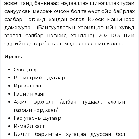
эсвэл танд банкнаас мэдээллээ шинэчлүүлэх тухай
сануулсан мессеж очсон бол та өөрт ойр байрлах
салбар нэгжид хандан эсвэл Киоск машинаар
дамжуулан (Байгууллагын харилцагчийн хувьд
заавал салбар нэгжид хандана) 2021.10.31-ний
өдрийн дотор багтаан мэдээллээ шинэчлүүлнэ үү.
Иргэн:
Овог, нэр
Регистрийн дугаар
Иргэншил
Гэрийн хаяг
Ажил эрхлэлт /албан тушаал, ажлын
газрын нэр, хаяг/
Гар утасны дугаар
И-мэйл хаяг
Бичиг баримтын хугацаа дууссан бол