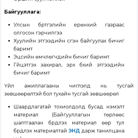
Байгууллага:
Улсын бүртгэлийн ерөнхий газраас
олгосон гэрчилгээ
Хуулийн этгээдийн үүсгэн байгуулах бичиг
баримт
Эцсийн өмчлөгчдийн бичиг баримт
Гүйцэтгэх захирал, эрх бүхий этгээдийн
бичиг баримт
Үйл ажиллагааны чиглэлд нь тусгай
зөвшөөрөлтэй бол тухайн тусгай зөвшөөрөл
Шаардлагатай тохиолдолд бусад нэмэлт
материал (Байгууллагын төрлөөс
шалтгаалан бүрдүүлэх материал өөр тул
бүрдүүлэх материалтай
ЭНД
дарж танилцана