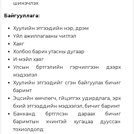
шинэчлэх
Байгууллага:
Хуулийн этгээдийн нэр, дүрэм
Үйл ажиллагааны чиглэл
Хаяг
Холбоо барих утасны дугаар
И-мэйл хаяг
Улсын бүртгэлийн гэрчилгээн дээрх
мэдээлэл
Хуулийн этгээдийг үүсгэн байгуулах бичиг
баримт
Эцсийн өмчлөгч, гүйцэтгэх удирдлага, эрх
бүхий этгээдүүдийн мэдээлэл, бичиг баримт
Банканд бүртгүүлсэн дараах бичиг
баримтын хүчинтэй хугацаа дууссан
тохиолдолд: