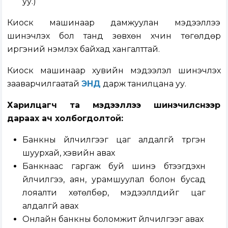
уу.)
Киоск машинаар дамжуулан мэдээллээ
шинэчлэх бол танд зөвхөн хүчин төгөлдөр
иргэний үнэмлэх байхад хангалттай.
Киоск машинаар хувийн мэдээлэл шинэчлэх
зааварчилгаатай
ЭНД
дарж танилцана уу.
Харилцагч та мэдээллээ шинэчилснээр
дараах ач холбогдолтой:
Банкны үйлчилгээг цаг алдалгүй түргэн
шуурхай, хэвийн авах
Банкнаас гаргаж буй шинэ бүтээгдэхүүн
үйлчилгээ, аян, урамшуулал болон бусад
лояалти хөтөлбөр, мэдээллүүдийг цаг
алдалгүй авах
Онлайн банкны боломжит үйлчилгээг авах