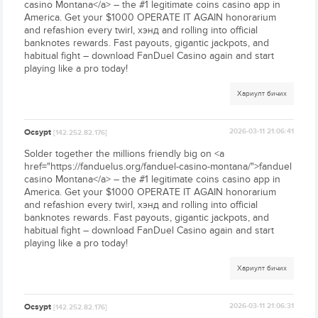
casino Montana</a> – the #1 legitimate coins casino app in
America. Get your $1000 OPERATE IT AGAIN honorarium
and refashion every twirl, хэнд and rolling into official
banknotes rewards. Fast payouts, gigantic jackpots, and
habitual fight – download FanDuel Casino again and start
playing like a pro today!
Хариулт бичих
Ocsypt
2026-03-11 21:06:41
[142.252.82.176]
Solder together the millions friendly big on <a
href="https://fanduelus.org/fanduel-casino-montana/">fanduel
casino Montana</a> – the #1 legitimate coins casino app in
America. Get your $1000 OPERATE IT AGAIN honorarium
and refashion every twirl, хэнд and rolling into official
banknotes rewards. Fast payouts, gigantic jackpots, and
habitual fight – download FanDuel Casino again and start
playing like a pro today!
Хариулт бичих
Ocsypt
2026-03-11 21:06:31
[142.252.82.176]