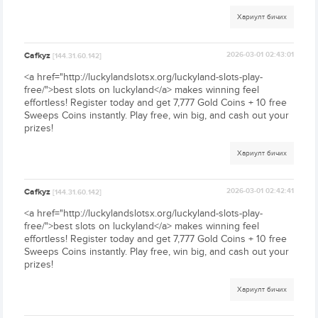
Хариулт бичих
Cafkyz
2026-03-01 02:43:01
[144.31.60.142]
<a href="http://luckylandslotsx.org/luckyland-slots-play-
free/">best slots on luckyland</a> makes winning feel
effortless! Register today and get 7,777 Gold Coins + 10 free
Sweeps Coins instantly. Play free, win big, and cash out your
prizes!
Хариулт бичих
Cafkyz
2026-03-01 02:42:41
[144.31.60.142]
<a href="http://luckylandslotsx.org/luckyland-slots-play-
free/">best slots on luckyland</a> makes winning feel
effortless! Register today and get 7,777 Gold Coins + 10 free
Sweeps Coins instantly. Play free, win big, and cash out your
prizes!
Хариулт бичих