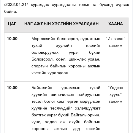
/2022.04.21/ хуралдах хуралдааны товыг та бүхэнд хүргэж
байна.
ЦАГ
НЭГ.АЖЛЫН ХЭСГИЙН ХУРАЛДААН
ХААНА
10.00
Мэргэжлийн боловсрол, сургалтын
“Их засаг”
тухай хуулийн төслийг
танхим
боловсруулах үүрэг бүхий
Боловсрол, соёл, шинжлэх ухаан,
спортын байнгын хорооны ажлын
хэсгийн хуралдаан
10.00
Байгалийн ургамлын тухай
“Үндсэн
хуулийн шинэчилсэн найруулгын
хууль”
төсөл болог хамт өргөн мэдүүлсэн
танхим
хуулийн төслүүдийг хэлэлцүүлэгт
бэлтгэх үүрэг бүхий Байгаль орчин,
хүнс, хөдөө аж ахуйн байнгын
хорооны ажлын дэд хэсгийн