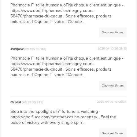
Pharmacie Г taille humaine oГ№ chaque client est unique -
https://www.doqi.fr/pharmacies/magny-cours-
58470/pharmacie-du-circuit , Soins efficaces, produits
naturels et Г©quipe Г votre Г©coute .
Хариулт бичих
Jvwpcw
2026-04-10 20:25:13
[89.125.95.148]
Pharmacie Г taille humaine oГ№ chaque client est unique -
https://www.doqi.fr/pharmacies/magny-cours-
58470/pharmacie-du-circuit , Soins efficaces, produits
naturels et Г©quipe Г votre Г©coute .
Хариулт бичих
Ccplut
2026-04-03 16:06:34
[45.95.29.241]
Step into the spotlight вЂ” fortune is watching -
https://gpdifluca.com/mostbet-casino-recenze/ , Feel the
pulse of victory with every single spin .
Хариулт бичих