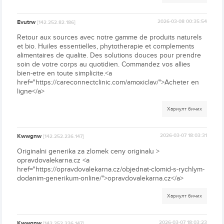
Evutrw
2026-03-08 00:35:54
[142.252.82.186]
Retour aux sources avec notre gamme de produits naturels
et bio. Huiles essentielles, phytotherapie et complements
alimentaires de qualite. Des solutions douces pour prendre
soin de votre corps au quotidien. Commandez vos allies
bien-etre en toute simplicite.<a
href="https://careconnectclinic.com/amoxiclav/">Acheter en
ligne</a>
Хариулт бичих
Kwwgnw
2026-03-07 18:03:31
[142.252.236.147]
Originalni generika za zlomek ceny originalu >
opravdovalekarna.cz <a
href="https://opravdovalekarna.cz/objednat-clomid-s-rychlym-
dodanim-generikum-online/">opravdovalekarna.cz</a>
Хариулт бичих
Kwwgnw
2026-03-07 18:03:23
[142.252.236.147]