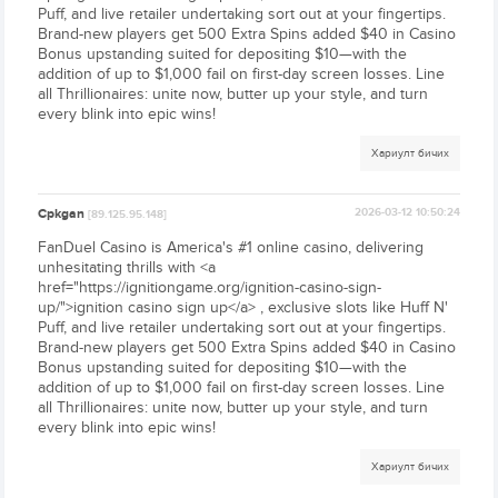
Puff, and live retailer undertaking sort out at your fingertips.
Brand-new players get 500 Extra Spins added $40 in Casino
Bonus upstanding suited for depositing $10—with the
addition of up to $1,000 fail on first-day screen losses. Line
all Thrillionaires: unite now, butter up your style, and turn
every blink into epic wins!
Хариулт бичих
Cpkgan
2026-03-12 10:50:24
[89.125.95.148]
FanDuel Casino is America's #1 online casino, delivering
unhesitating thrills with <a
href="https://ignitiongame.org/ignition-casino-sign-
up/">ignition casino sign up</a> , exclusive slots like Huff N'
Puff, and live retailer undertaking sort out at your fingertips.
Brand-new players get 500 Extra Spins added $40 in Casino
Bonus upstanding suited for depositing $10—with the
addition of up to $1,000 fail on first-day screen losses. Line
all Thrillionaires: unite now, butter up your style, and turn
every blink into epic wins!
Хариулт бичих