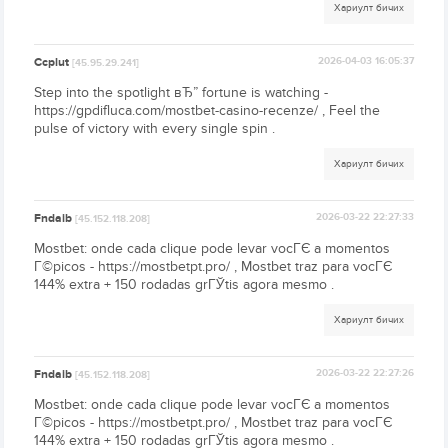
Хариулт бичих
Ccplut
2026-04-03 16:05:37
[45.95.29.241]
Step into the spotlight вЂ” fortune is watching -
https://gpdifluca.com/mostbet-casino-recenze/ , Feel the
pulse of victory with every single spin .
Хариулт бичих
Fndaib
2026-03-22 22:27:33
[45.152.118.208]
Mostbet: onde cada clique pode levar vocГЄ a momentos
Г©picos - https://mostbetpt.pro/ , Mostbet traz para vocГЄ
144% extra + 150 rodadas grГЎtis agora mesmo .
Хариулт бичих
Fndaib
2026-03-22 22:27:26
[45.152.118.208]
Mostbet: onde cada clique pode levar vocГЄ a momentos
Г©picos - https://mostbetpt.pro/ , Mostbet traz para vocГЄ
144% extra + 150 rodadas grГЎtis agora mesmo .