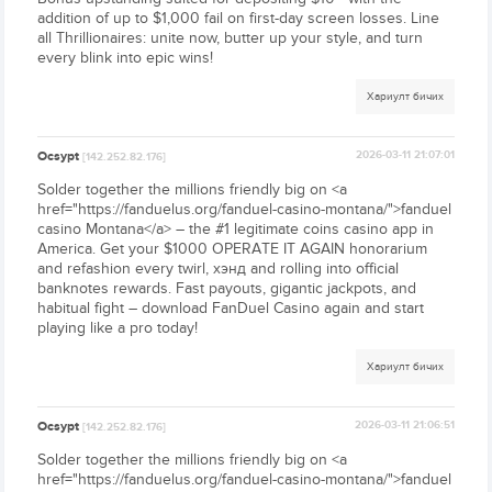
addition of up to $1,000 fail on first-day screen losses. Line
all Thrillionaires: unite now, butter up your style, and turn
every blink into epic wins!
Хариулт бичих
Ocsypt
2026-03-11 21:07:01
[142.252.82.176]
Solder together the millions friendly big on <a
href="https://fanduelus.org/fanduel-casino-montana/">fanduel
casino Montana</a> – the #1 legitimate coins casino app in
America. Get your $1000 OPERATE IT AGAIN honorarium
and refashion every twirl, хэнд and rolling into official
banknotes rewards. Fast payouts, gigantic jackpots, and
habitual fight – download FanDuel Casino again and start
playing like a pro today!
Хариулт бичих
Ocsypt
2026-03-11 21:06:51
[142.252.82.176]
Solder together the millions friendly big on <a
href="https://fanduelus.org/fanduel-casino-montana/">fanduel