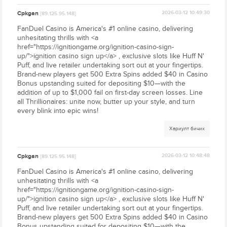
Cpkgan
2026-03-12 10:49:30
[89.125.95.148]
FanDuel Casino is America's #1 online casino, delivering
unhesitating thrills with <a
href="https://ignitiongame.org/ignition-casino-sign-
up/">ignition casino sign up</a> , exclusive slots like Huff N'
Puff, and live retailer undertaking sort out at your fingertips.
Brand-new players get 500 Extra Spins added $40 in Casino
Bonus upstanding suited for depositing $10—with the
addition of up to $1,000 fail on first-day screen losses. Line
all Thrillionaires: unite now, butter up your style, and turn
every blink into epic wins!
Хариулт бичих
Cpkgan
2026-03-12 10:48:48
[89.125.95.148]
FanDuel Casino is America's #1 online casino, delivering
unhesitating thrills with <a
href="https://ignitiongame.org/ignition-casino-sign-
up/">ignition casino sign up</a> , exclusive slots like Huff N'
Puff, and live retailer undertaking sort out at your fingertips.
Brand-new players get 500 Extra Spins added $40 in Casino
Bonus upstanding suited for depositing $10—with the