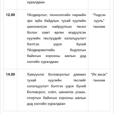
хуралдаан
12.00
Үйлдвэрлэл, технологийн паркийн
“Үндсэн
эрх зүйн байдлын тухай хуулийн
хууль”
шинэчилсэн найруулгын төсөл
танхим
болон хамт өргөн мэдүүлсэн
хуулийн төслүүдийг хэлэлцүүлэгт
бэлтгэх үүрэг бүхий
Үйлдвэржилтийн бодлогын
байнгын хорооны ажлын дэд
хэсгийн хуралдаан
14.00
Хүмүүнлэг боловсролыг дэмжих
“Их засаг”
тухай хуулийн төслийг
танхим
хэлэлцүүлэгт бэлтгэх үүрэг бүхий
Боловсрол, соёл, шинжлэх ухаан,
спортын байнгын хорооны ажлын
дэд хэсгийн хуралдаан