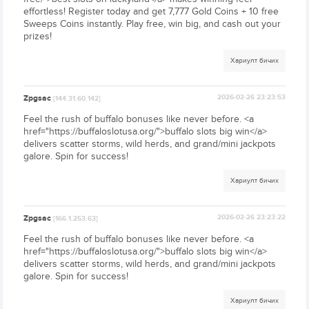
effortless! Register today and get 7,777 Gold Coins + 10 free
Sweeps Coins instantly. Play free, win big, and cash out your
prizes!
Хариулт бичих
Zpgsac
2026-02-26 23:23:53
[144.31.60.142]
Feel the rush of buffalo bonuses like never before. <a
href="https://buffaloslotusa.org/">buffalo slots big win</a>
delivers scatter storms, wild herds, and grand/mini jackpots
galore. Spin for success!
Хариулт бичих
Zpgsac
2026-02-26 23:23:22
[166.1.253.63]
Feel the rush of buffalo bonuses like never before. <a
href="https://buffaloslotusa.org/">buffalo slots big win</a>
delivers scatter storms, wild herds, and grand/mini jackpots
galore. Spin for success!
Хариулт бичих