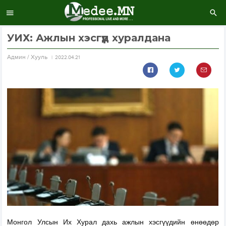
УИХ: Ажлын хэсгүүд хуралдана
Aдмин / Хууль
2022.04.21
Монгол Улсын Их Хурал дахь ажлын хэсгүүдийн өнөөдөр