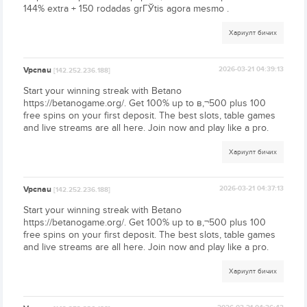
144% extra + 150 rodadas grГЎtis agora mesmo .
Хариулт бичих
Vpcnau
2026-03-21 04:39:13
[142.252.236.188]
Start your winning streak with Betano
https://betanogame.org/. Get 100% up to в‚¬500 plus 100
free spins on your first deposit. The best slots, table games
and live streams are all here. Join now and play like a pro.
Хариулт бичих
Vpcnau
2026-03-21 04:37:13
[142.252.236.188]
Start your winning streak with Betano
https://betanogame.org/. Get 100% up to в‚¬500 plus 100
free spins on your first deposit. The best slots, table games
and live streams are all here. Join now and play like a pro.
Хариулт бичих