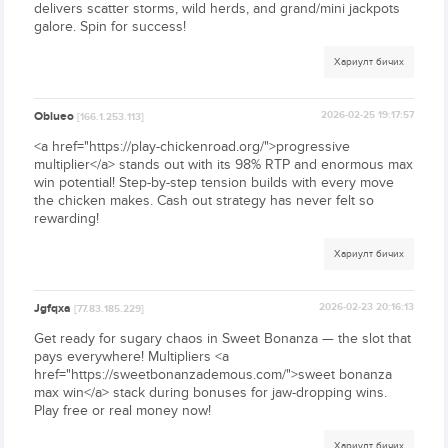
delivers scatter storms, wild herds, and grand/mini jackpots
galore. Spin for success!
Хариулт бичих
Oblueo
2026-02-25 19:17:57
[166.1.253.113]
<a href="https://play-chickenroad.org/">progressive
multiplier</a> stands out with its 98% RTP and enormous max
win potential! Step-by-step tension builds with every move
the chicken makes. Cash out strategy has never felt so
rewarding!
Хариулт бичих
Jgfqxa
2026-02-23 20:16:13
[77.83.185.229]
Get ready for sugary chaos in Sweet Bonanza — the slot that
pays everywhere! Multipliers <a
href="https://sweetbonanzademous.com/">sweet bonanza
max win</a> stack during bonuses for jaw-dropping wins.
Play free or real money now!
Хариулт бичих