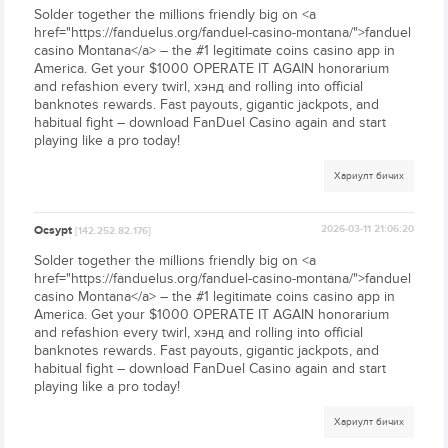
Solder together the millions friendly big on <a
href="https://fanduelus.org/fanduel-casino-montana/">fanduel
casino Montana</a> – the #1 legitimate coins casino app in
America. Get your $1000 OPERATE IT AGAIN honorarium
and refashion every twirl, хэнд and rolling into official
banknotes rewards. Fast payouts, gigantic jackpots, and
habitual fight – download FanDuel Casino again and start
playing like a pro today!
Хариулт бичих
Ocsypt
2026-03-11 21:06:20
[142.252.82.176]
Solder together the millions friendly big on <a
href="https://fanduelus.org/fanduel-casino-montana/">fanduel
casino Montana</a> – the #1 legitimate coins casino app in
America. Get your $1000 OPERATE IT AGAIN honorarium
and refashion every twirl, хэнд and rolling into official
banknotes rewards. Fast payouts, gigantic jackpots, and
habitual fight – download FanDuel Casino again and start
playing like a pro today!
Хариулт бичих