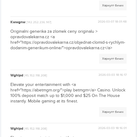
Хариулт бичих
Kwwgnw
2026-03-07 18:01:48
[142.252.236.147]
Originalni generika za zlomek ceny originalu >
opravdovalekarna.cz <a
href="https://opravdovalekarna.cz/objednat-clomid-s-rychlym-
dodanim-generikum-online/">opravdovalekarna.cz</a>
Хариулт бичих
Wghipd
2026-03-03 18:16:17
[45.152.118.208]
Elevate your entertainment with <a
href="https://abetmgm.org/">play betmgm</a> Casino. Unlock
100% deposit match up to $1,000 and $25 On The House
instantly. Mobile gaming at its finest.
Хариулт бичих
Wghipd
2026-03-03 18:16:01
[45.152.118.208]