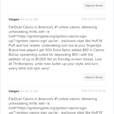
Хариулт бичих
Cpkgan
2026-03-12 10:50:54
[89.125.95.148]
FanDuel Casino is America's #1 online casino, delivering
unhesitating thrills with <a
href="https://ignitiongame.org/ignition-casino-sign-
up/">ignition casino sign up</a> , exclusive slots like Huff N'
Puff, and live retailer undertaking sort out at your fingertips.
Brand-new players get 500 Extra Spins added $40 in Casino
Bonus upstanding suited for depositing $10—with the
addition of up to $1,000 fail on first-day screen losses. Line
all Thrillionaires: unite now, butter up your style, and turn
every blink into epic wins!
Хариулт бичих
Cpkgan
2026-03-12 10:50:34
[89.125.95.148]
FanDuel Casino is America's #1 online casino, delivering
unhesitating thrills with <a
href="https://ignitiongame.org/ignition-casino-sign-
up/">ignition casino sign up</a> , exclusive slots like Huff N'