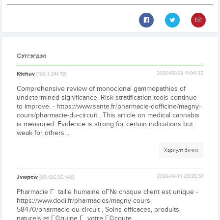
Сэтгэгдэл
Ktchuv
2026-05-02 11:04:35
[166.1.241.78]
Comprehensive review of monoclonal gammopathies of
undetermined significance. Risk stratification tools continue
to improve. - https://www.sante.fr/pharmacie-dofficine/magny-
cours/pharmacie-du-circuit , This article on medical cannabis
is measured. Evidence is strong for certain indications but
weak for others. .
Хариулт бичих
Jvwpcw
2026-04-10 20:25:51
[89.125.95.148]
Pharmacie Г taille humaine oГ№ chaque client est unique -
https://www.doqi.fr/pharmacies/magny-cours-
58470/pharmacie-du-circuit , Soins efficaces, produits
naturels et Г©quipe Г votre Г©coute .