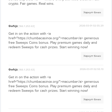
crypto. Fair games. Real wins.
Хариулт бичих
Gwfxjz
2026-03-01 02:55:29
[166.1.253.63]
Get in on the action with <a
href="https://chumbacasinox.org/">macumba</a> generous
free Sweeps Coins bonus. Play premium games daily and
redeem Sweeps for cash prizes. Start winning now!
Хариулт бичих
Gwfxjz
2026-03-01 02:55:13
[166.1.253.63]
Get in on the action with <a
href="https://chumbacasinox.org/">macumba</a> generous
free Sweeps Coins bonus. Play premium games daily and
redeem Sweeps for cash prizes. Start winning now!
Хариулт бичих