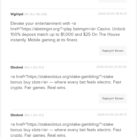
Wghipd
2026-03-03 18:15:21
[45.152.118.208]
Elevate your entertainment with <a
href="https://abetmgm.org/">play betmgm</a> Casino. Unlock
100% deposit match up to $1,000 and $25 On The House
instantly. Mobile gaming at its finest.
Хариулт бичих
Qisdwd
2026-03-02 23:44:30
[166.1.251.157]
<a href="https://stakeslotus.org/stake-gambling/">stake
bonus buy slots</a> — where every bet feels electric. Fast
crypto. Fair games. Real wins.
Хариулт бичих
Qisdwd
2026-03-02 23:44:17
[166.1.251.157]
<a href="https://stakeslotus.org/stake-gambling/">stake
bonus buy slots</a> — where every bet feels electric. Fast
crypto. Fair games. Real wins.