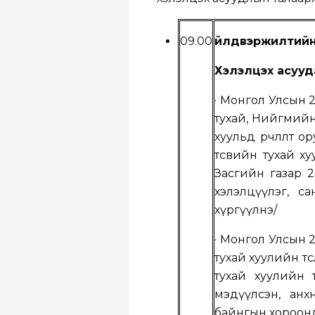
09.00
Үйлдвэржилтий
Хэлэлцэх асууд
·
Монгол Улсын 20
тухай, Нийгмийн
хуульд өөрчлөлт 
төсвийн тухай ху
Засгийн газар 2
хэлэлцүүлэг,
са
хүргүүлнэ
/
·
Монгол Улсын 20
тухай хуулийн тө
тухай хуулийн тө
мэдүүлсэн, анх
байнгын хороонд