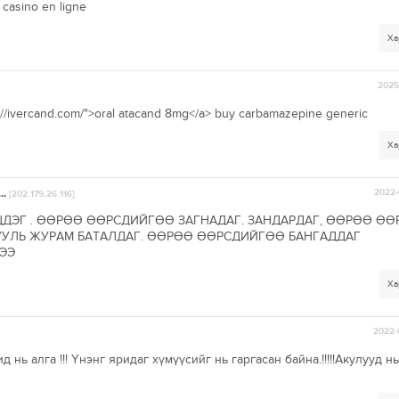
! casino en ligne
Ха
2025-
s://ivercand.com/">oral atacand 8mg</a> buy carbamazepine generic
Ха
..
2022-
[202.179.26.116]
ДЭГ . ӨӨРӨӨ ӨӨРСДИЙГӨӨ ЗАГНАДАГ. ЗАНДАРДАГ, ӨӨРӨӨ ӨӨ
УУЛЬ ЖУРАМ БАТАЛДАГ. ӨӨРӨӨ ӨӨРСДИЙГӨӨ БАНГАДДАГ
ЭЭ
Ха
2022-
ь алга !!! Үнэнг яридаг хүмүүсийг нь гаргасан байна.!!!!!Акулууд нь