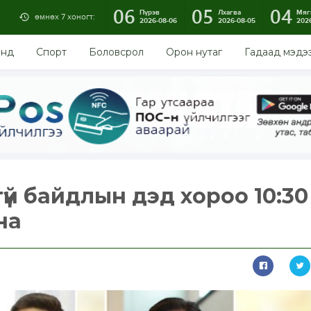
06
05
04
Пүрэв
Лхагва
Мяг
өмнөх 7 хоногт:
2026-08-06
2026-08-05
202
энд
Спорт
Боловсрол
Орон нутаг
Гадаад мэдэ
үй байдлын дэд хороо 10:30
на