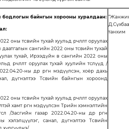
н бодлогын байнгын хорооны хуралдаан:
“Жанжи
Д.Сүхбаа
ал:
танхим
22 оны төсвийн тухай хуульд өөрчлөлт оруулах
 даатгалын сангийн 2022 оны төсвийн тухай
оруулах тухай, Ирээдүйн өв сангийн 2022 оны
ульд өөрчлөлт оруулах тухай хуулийн төслүүд
/
022.0
4
.2
0
-ны өдөр өргөн мэдүүлсэн,
хоёр дахь
нал, дүгнэлтээ Төсвийн байнгын хороонд
22 оны төсвийн тухай хуульд өөрчлөлт оруулах
сөлтэй хамт өргөн мэдүүлсэн Төрийн хэмнэлтийн
сөл
/
Засгийн газар 2022.04.20-ны өдөр өргөн
ны хэлэлцүүлэг, санал, дүгнэлтээ Төсвийн
 хүргүүлнэ
/