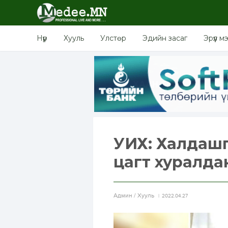
Нүүр
Хууль
Улстөр
Эдийн засаг
Эрүүл м
УИХ: Халдашг
цагт хуралда
Aдмин / Хууль
2022.04.27