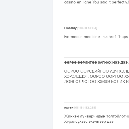
casino en ligne You said it perfectly.
Hbaduy
[178.68.41.154]
ivermectin medicine - <a href="http
ӨӨРӨӨ ӨӨРИЙГӨӨ ЗАГНАХ НЭЭ ДЭЭ .
ӨӨРӨӨ ӨӨРСДИЙГӨӨ АВЧ ХЭЛЦ
ХЭРЭЛДДЭГ, ӨӨРӨӨ ӨӨРТӨӨ Х
ДОНГОДДОГОО ХЭЗЭЭ БОЛИХ В
иргэн
[66.181.182.238]
Жинхэн луйварчидын толгойлогчид н
Хүрэлсүхээс эхэлмээр дээ