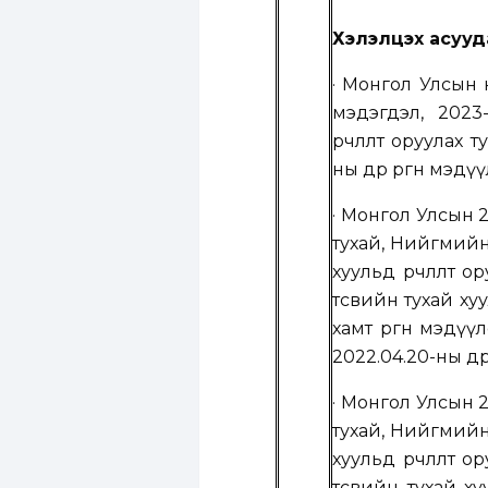
Хэлэлцэх асууд
· М
онгол Улсын 
мэдэгдэл, 2023-
өөрчлөлт оруулах т
ны өдөр өргөн мэдү
·
Монгол Улсын 20
тухай, Нийгмийн
хуульд өөрчлөлт 
төсвийн тухай хуу
хамт өргөн мэдүү
2022.04.20-ны өдөр
·
Монгол Улсын 20
тухай, Нийгмийн
хуульд өөрчлөлт 
төсвийн тухай ху