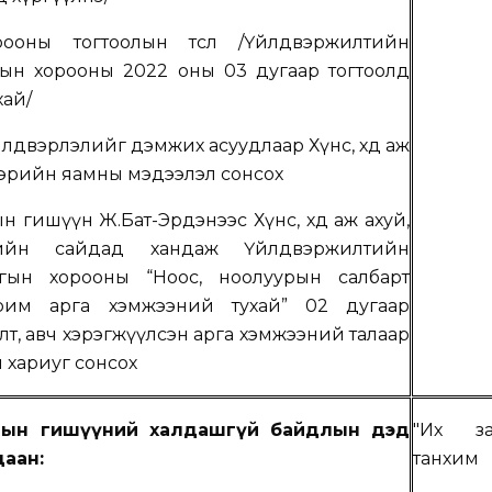
ооны тогтоолын төсөл /
Үйлдвэржилти
й
н
ын хорооны 2022 оны 03 дугаар тогтоолд
ухай
/
лдвэрлэлийг дэмжих асуудлаар Хүнс, хөдөө аж
двэрийн яамны мэдээлэл сонсох
н гишүүн Ж.Бат-Эрдэнээс Хүнс, хөдөө аж ахуй,
эрийн сайдад хандаж Үйлдвэржилтийн
гын хорооны “Ноос, ноолуурын салбарт
арим арга хэмжээний тухай” 02 дугаар
лт, авч хэрэгжүүлсэн арга хэмжээний талаар
 хариуг сонсох
лын гишүүний халдашгүй байдлын дэд
"Их за
аан:
танхим