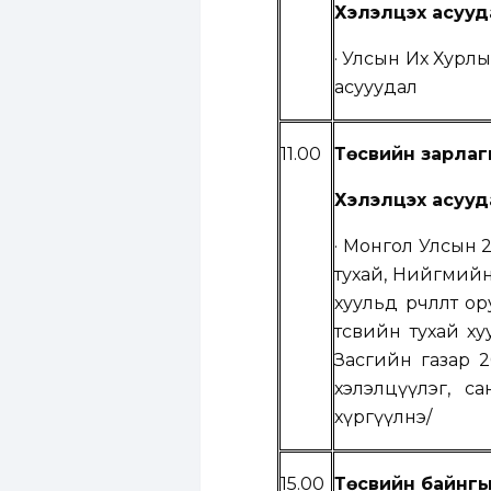
Хэлэлцэх асууд
· Улсын Их Хурл
асууудал
11.00
Төсвийн зарлаг
Хэлэлцэх асууд
·
Монгол Улсын 20
тухай, Нийгмийн
хуульд өөрчлөлт 
төсвийн тухай ху
Засгийн газар 2
хэлэлцүүлэг,
са
хүргүүлнэ
/
15.00
Төсвийн байнгы