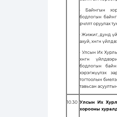
· Байнгын хор
бодлогын байнг
өөрчлөлт оруулах т
· Жижиг, дунд үй
ахуй, хөнгөн үйл
· Улсын Их Хурлы
хөнгөн үйлдв
бодлогын байн
хэрэгжүүлэх з
тогтоолын биелэ
тавьсан асуултын
10.30
Улсын Их Хур
хорооны хуралд