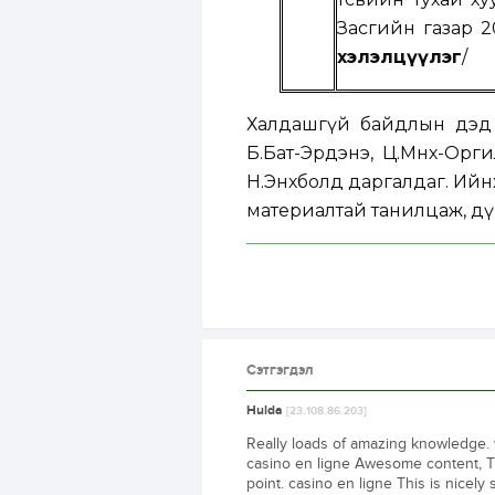
Засгийн газар 2
хэлэлцүүлэг
/
Халдашгүй байдлын дэд х
Б.Бат-Эрдэнэ, Ц.Мөнх-Орг
Н.Энхболд даргалдаг. Ий
материалтай танилцаж, дү
Сэтгэгдэл
Hulda
[23.108.86.203]
Really loads of amazing knowledge. w
casino en ligne Awesome content, T
point. casino en ligne This is nicely s