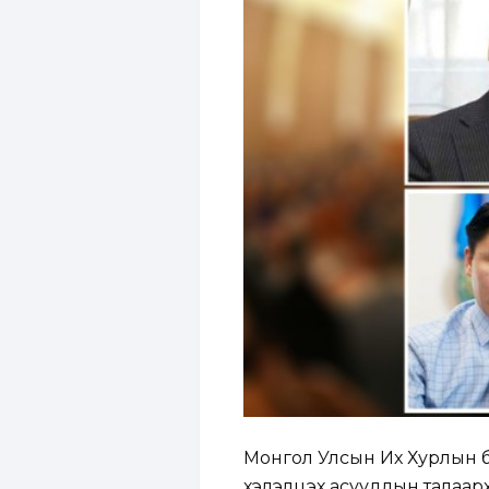
Монгол Улсын Их Хурлын ба
хэлэлцэх асуудлын талаарх