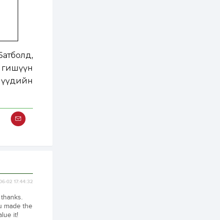
асуудлыг хэлэлцэж
байна
1 өдөр
0
0
Т.Жанлав: Бидний
"Шугаман бус
системийг ойролцоо
бодох супер схемүүд"
атболд,
бүтээл тооцон
бодох...
н гишүүн
1 өдөр
7
3
С.Бямбацогт:
ишүүдийн
Хэлэлцүүлгээс илүү
хэрэгжилт,
амлалтаас илүү
бодит үр дүн чухал
2 өдөр
0
0
Неймар зодог тайлах
эсэхээ 12 дугаар сард
шийднэ
2 өдөр
0
3
06-02 17:44:32
Нийслэлийн 30
дугаар сургуулийг 10
 thanks.
дугаар сарын 1-нд
ашиглалтад оруулна
ou made the
lue it!