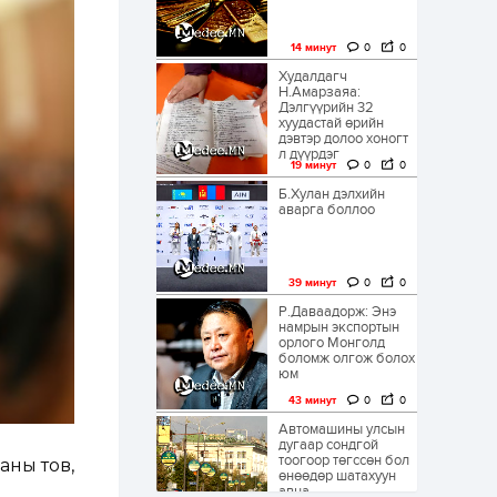
14 минут
0
0
Худалдагч
Н.Амарзаяа:
Дэлгүүрийн 32
хуудастай өрийн
дэвтэр долоо хоногт
л дүүрдэг
19 минут
0
0
Б.Хулан дэлхийн
аварга боллоо
39 минут
0
0
Р.Даваадорж: Энэ
намрын экспортын
орлого Монголд
боломж олгож болох
юм
43 минут
0
0
Автомашины улсын
дугаар сондгой
тоогоор төгссөн бол
аны тов,
өнөөдөр шатахуун
авна