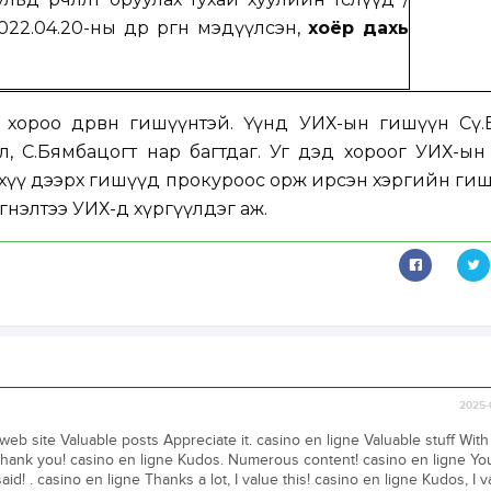
022.0
4
.2
0
-ны өдөр өргөн мэдүүлсэн,
хоёр дахь
ороо дөрвөн гишүүнтэй. Үүнд УИХ-ын гишүүн Сү.Б
ил, С.Бямбацогт нар багтдаг. Уг дэд хороог УИХ-ы
нхүү дээрх гишүүд прокуроос орж ирсэн хэргийн г
гнэлтээ УИХ-д хүргүүлдэг аж.
2025-
eb site Valuable posts Appreciate it. casino en ligne Valuable stuff With
hank you! casino en ligne Kudos. Numerous content! casino en ligne Y
aid! . casino en ligne Thanks a lot, I value this! casino en ligne Kudos, I va