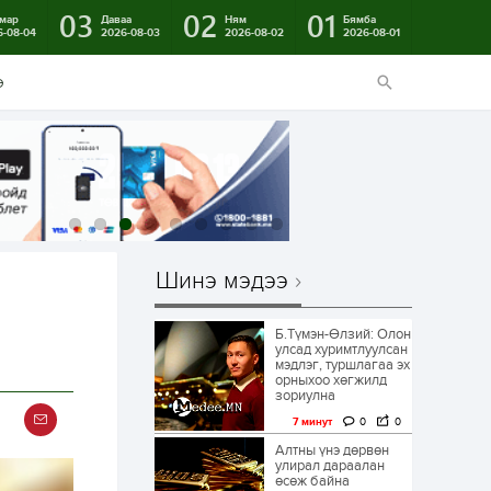
03
02
01
мар
Даваа
Ням
Бямба
6-08-04
2026-08-03
2026-08-02
2026-08-01
э
Шинэ мэдээ
Б.Түмэн-Өлзий: Олон
улсад хуримтлуулсан
мэдлэг, туршлагаа эх
орныхоо хөгжилд
зориулна
7 минут
0
0
Алтны үнэ дөрвөн
улирал дараалан
өсөж байна