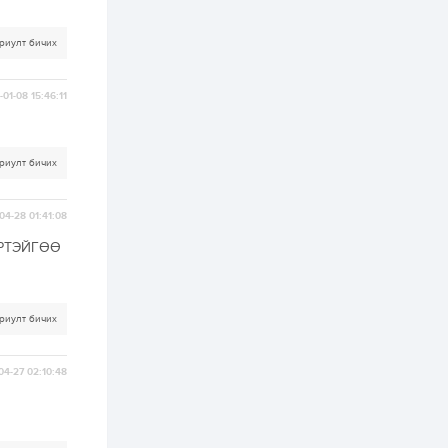
2 өдөр
0
0
Морингийн давааны
риулт бичих
замаас “Барилгын
хатуу хог хаягдал
дахин боловсруулах
үйлдвэр” хүртэлх 1.5...
01-08 15:46:11
2 өдөр
1
0
COP17 хурлын үеэр 5
дүүргийн 73
риулт бичих
цэцэрлэг, 60
сургуульд
зохицуулалт хийнэ
04-28 01:41:08
2 өдөр
0
0
Б.Идэржавхлан:
РТЭЙГӨӨ
Математик бол
амьдралд тулгарах
бүх арга ухааны
суурь ойлголт
риулт бичих
2 өдөр
2
0
Бэлчээрийн 55 хувьд
ургамлын ургалт
04-27 02:10:48
сайн байна
2 өдөр
0
0