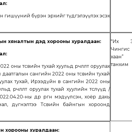
ал:
ын гишүүний бүрэн эрхийг түдгэлзүүлэх эсэх
ын хяналтын дэд хорооны хуралдаан:
"Их Э
Чингис
ал:
хаан”
танхим
22 оны төсвийн тухай хуульд өөрчлөлт оруулах
 даатгалын сангийн 2022 оны төсвийн тухай
оруулах тухай, Ирээдүйн өв сангийн 2022 оны
ульд өөрчлөлт оруулах тухай хуулийн төслүүд
/
022.0
4
.2
0
-ны өдөр өргөн мэдүүлсэн,
хоёр дахь
нал, дүгнэлтээ Төсвийн байнгын хороонд
н хорооны хуралдаан: