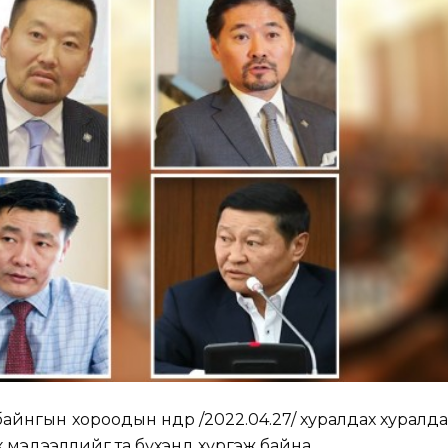
йнгын хороодын өнөөдөр /2022.04.27/ хуралдах хуралда
 мэдээллийг та бүхэнд хүргэж байна.