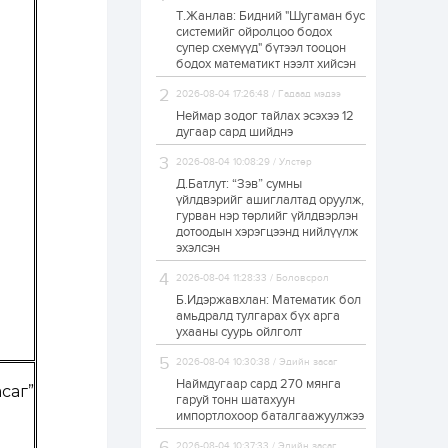
Т.Жанлав: Бидний "Шугаман бус
Нийслэлийн
системийг ойролцоо бодох
цэцэрлэгийн цахим
супер схемүүд" бүтээл тооцон
бүртгэл энэ сарын 10-
нд эхэлнэ
бодох математикт нээлт хийсэн
2026-08-04 17:26:48 / Гадаад мэдээ
23 цаг
0
0
Неймар зодог тайлах эсэхээ 12
16 төрлийн эмийг нэг
дугаар сард шийднэ
эх үүсвэрээс
худалдан авах
2026-08-04 10:08:29 / Улстөр
журмыг баталлаа
Д.Батлут: “Зэв” сумны
үйлдвэрийг ашиглалтад оруулж,
23 цаг
0
0
гурван нэр төрлийг үйлдвэрлэн
дотоодын хэрэгцээнд нийлүүлж
Нэгдүгээр
хорооллын арын
эхэлсэн
замыг наймдугаар
сарын 6-ны 23:00
2026-08-04 11:28:33 / Боловсрол
цагаас түр хааж,
Б.Идэржавхлан: Математик бол
борооны ус...
23 цаг
0
0
амьдралд тулгарах бүх арга
ухааны суурь ойлголт
Б.Баярбаатар:
Төсвийн шинэчлэл
2026-08-04 10:30:38 / Эдийн засаг
хийхгүй, урсгал
зардлаа
Наймдугаар сард 270 мянга
саг”
үргэлжлүүлэн тэлээд
гаруй тонн шатахуун
байвал...
импортлохоор баталгаажуулжээ
23 цаг
2
0
Татварын өртэй
2026-08-04 10:37:33 / Эдийн засаг