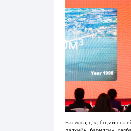
Барилга, дэд бүтцийн са
дэлхийн барилгын салба