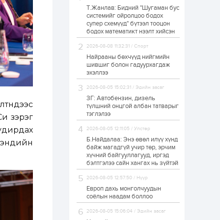
Т.Жанлав: Бидний "Шугаман бус
Худалдагч
системийг ойролцоо бодох
Н.Амарзаяа:
супер схемүүд" бүтээл тооцон
Дэлгүүрийн 32
хуудастай өрийн
бодох математикт нээлт хийсэн
дэвтэр долоо хоногт
л дүүрдэг
2026-08-08 11:32:31 / Спорт
1 өдөр
0
0
Найрааны бөхчүүд нийгмийн
Б.Хулан дэлхийн
шившиг болон гадуурхагдаж
аварга боллоо
эхэллээ
2026-08-05 15:02:31 / Эдийн засаг
ЗГ: Автобензин, дизель
1 өдөр
0
0
тнүүдээс
түлшний онцгой албан татварыг
тэглэлээ
Р.Даваадорж: Энэ
Си зэрэг
намрын экспортын
орлого Монголд
 удирдах
2026-08-05 12:11:05 / Улстөр
боломж олгож болох
Б.Найдалаа: Энэ өвөл илүү хүнд
рэндийн
юм
байж магадгүй учир төр, эрчим
1 өдөр
0
2
хүчний байгууллагууд, иргэд
бэлтгэлээ сайн хангах нь зүйтэй
Автомашины улсын
дугаар сондгой
2026-08-05 12:57:50 / Нүүр
тоогоор төгссөн бол
өнөөдөр шатахуун
Европ дахь монголчуудын
авна
соёлын наадам боллоо
1 өдөр
0
0
2026-08-05 15:06:04 / Эдийн засаг
Н.Номтойбаяр: