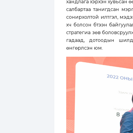
хандлага хэрхэн хувьсан ө
салбартаа танигдсан мэрг
сонирхолтой илтгэл, мэдэ
хүч болсон бүтээн байгуу
стратегиа зөв боловсруулж
гадаад, дотоодын шилд
өнгөрүүлсэн юм.