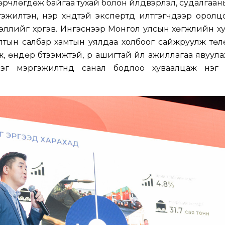
өрчлөгдөж байгаа тухай болон үйлдвэрлэл, судалгаан
эжилтэн, нэр хүндтэй экспертүүд илтгэгчдээр орол
эллийг хүргэв. Ингэснээр Монгол улсын хөгжлийн х
лалтын салбар хамтын уялдаа холбоог сайжруулж төл
, өндөр бүтээмжтэй, үр ашигтай үйл ажиллагаа явуула
эг мэргэжилтнүүд санал бодлоо хуваалцаж нэг