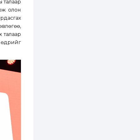
бүртгэл энэ сарын 10-
ы талаар
нд эхэлнэ
цож олон
2 өдөр
0
0
урдасгах
16 төрлийн эмийг нэг
өвлөгөө,
эх үүсвэрээс
худалдан авах
х талаар
журмыг баталлаа
 өдрийг
2 өдөр
0
0
Нэгдүгээр
хорооллын арын
замыг наймдугаар
сарын 6-ны 23:00
цагаас түр хааж,
борооны ус...
2 өдөр
0
0
Б.Баярбаатар:
Төсвийн шинэчлэл
хийхгүй, урсгал
зардлаа
үргэлжлүүлэн тэлээд
байвал ойрын...
2 өдөр
2
0
Татварын өртэй
шатахуун импортлогч
ААН-үүдийн дансыг
битүүмжлэхгүй