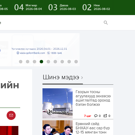
04
03
02
а
Мягмар
Даваа
Ням
08-05
2026-08-04
2026-08-03
2026-08-02
э
Шинэ мэдээ
вийн
Газрын тосны
агуулахууд эхнээсээ
ашиглалтад ороход
бэлэн болжээ
7 цаг
0
0
Ерөнхий сайд
БНХАУ-аас сар бүр
12-15 мянган тонн