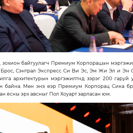
нд зохион байгуулагч Премиум Корпорацын мэргэжил
Брос, Сэнтрал Экспресс Си Ви Эс, Эм Жи Эл и Эн 
илга архитектурын мэргэжилтнүүд зэрэг 200 гаруй
ан байна. Мөн энэ үеэр Премиум Корпорац Сика б
ан ёсны эрх авсныг Пол Хоуарт зарласан юм.