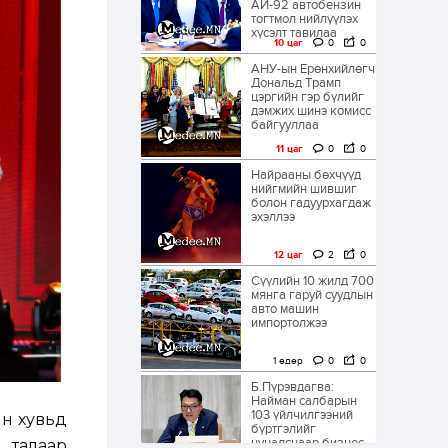
АИ-92 автобензин
тогтмол нийлүүлэх
хүсэлт тавилаа
10 цаг
0
0
АНУ-ын Ерөнхийлөгч
Дональд Трамп
цэргийн гэр бүлийг
дэмжих шинэ комисс
байгууллаа
11 цаг
0
0
Найрааны бөхчүүд
нийгмийн шившиг
болон гадуурхагдаж
эхэллээ
12 цаг
2
0
Сүүлийн 10 жилд 700
мянга гаруй суудлын
авто машин
импортолжээ
1 өдөр
0
0
Б.Пүрэвдагва:
Найман салбарын
103 үйлчилгээний
йн хувьд
бүртгэлийг
цуцалснаар бизнес
 талаар