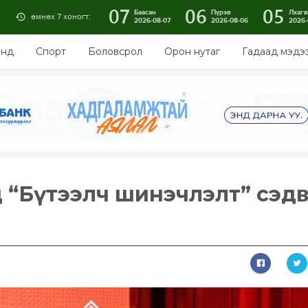
07
06
05
Баасан
Пүрэв
Лхагв
өмнөх 7 хоногт:
2026-08-07
2026-08-06
2026-
энд
Спорт
Боловсрол
Орон нутаг
Гадаад мэдэ
ид “Бүтээлч шинэчлэлт” сэд