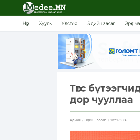
Нүүр
Хууль
Улстөр
Эдийн засаг
Эрүүл м
Төгс бүтээгч
дор чууллаа
Aдмин / Эдийн засаг
2023.05.24