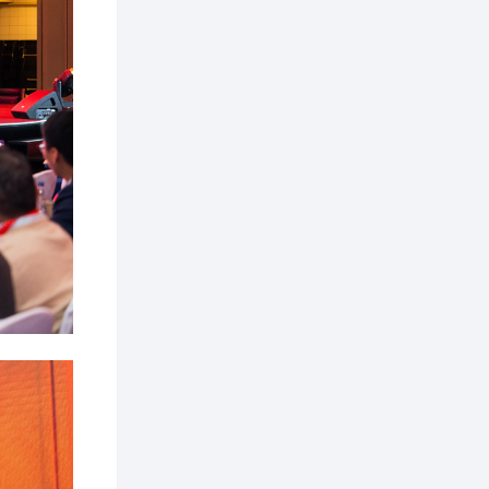
3 өдөр
2
0
Өнгөрсөн сард
1,439.2 кг үнэт
металл худалдан
авчээ
3 өдөр
0
0
Б.Найдалаа: Энэ
өвөл илүү хүнд байж
магадгүй учир төр,
эрчим хүчний
байгууллагууд, иргэд
бэлтгэлээ сайн...
3 өдөр
6
0
Өнөөдөр сондгой
тоогоор төгссөн
автомашинтай иргэд
бензин авна
3 өдөр
0
3
ЗГ: Шатахууны
хангамж,
нийлүүлэлтийг
тогтворжуулах
асуудлыг хэлэлцэж
байна
3 өдөр
0
0