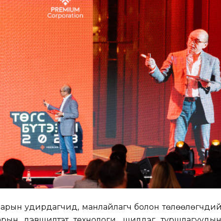
лбарын удирдагчид, манлайлагч болон төлөөлөгчди
рын дэвшилтэт технологи, шилдэг туршлагуудын