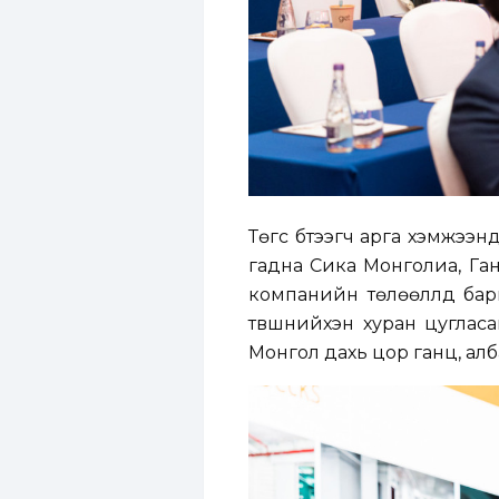
Төгс бүтээгч арга хэмжээ
гадна Сика Монголиа, Ган
компанийн төлөөллүүд бар
түвшнийхэн хуран цуглас
Монгол дахь цор ганц, алб