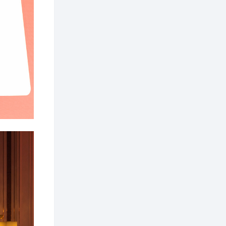
2 өдөр
1
0
Нөөцийн махны
худалдаа,
борлуулалтыг
нээлттэй ил тод
болгоно
3 өдөр
0
0
ЗГ: Автобензин,
дизель түлшний
онцгой албан
татварыг тэглэлээ
3 өдөр
3
0
З.Мэндсайхан:
Хүнсний нөөцийг
бэлтгэх агуулах,
зоорь бэлтгэх ААН-
үүдэд хөнгөлөлттэй
зээл олгоно
3 өдөр
2
0
Европ дахь
монголчуудын
соёлын наадам
боллоо