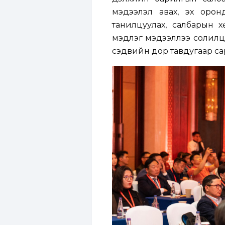
мэдээлэл авах, эх оронд
танилцуулах, салбарын х
мэдлэг мэдээллээ солил
сэдвийн дор тавдугаар са