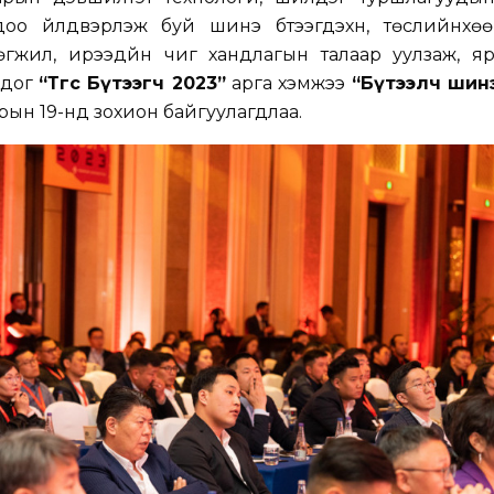
оо үйлдвэрлэж буй шинэ бүтээгдэхүүн, төслийнхөө
өгжил, ирээдүйн чиг хандлагын талаар уулзаж, яр
цдог
“
Төгс Бүтээгч 2023
”
арга хэмжээ
“
Бүтээлч шин
рын 19-нд зохион байгуулагдлаа.