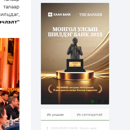
эрхлэхэд таатай...
1 өдөр
1
0
 талаар
Долдугаар сард
илцдаг,
709.503 зөрчил
бүртгэгджээ
эчлэлт
”
1 өдөр
0
0
Цалинтай ээжийн 50
мянган төгрөгийн
тэтгэмжийг 500
мянгад хүргэх
өргөдөлд санал авч
эхэлжээ
1 өдөр
2
0
Б.Түмэн-Өлзий: Олон
улсад хуримтлуулсан
мэдлэг, туршлагаа эх
орныхоо хөгжилд
зориулна
1 өдөр
0
0
Алтны үнэ дөрвөн
улирал дараалан
өсөж байна
Их уншсан
Их сэтгэгдэлтэй
2026-08-05 11:49:38 / Эдийн засаг
1 өдөр
0
0