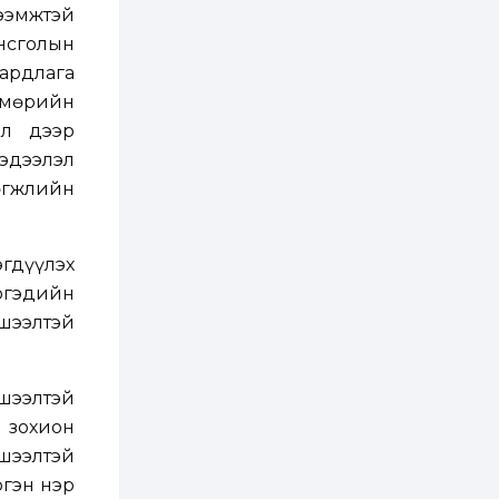
зохицуулалт хийнэ
ээмжтэй
2 өдөр
0
0
онсголын
Б.Идэржавхлан:
аардлага
Математик бол
амьдралд тулгарах
д мөрийн
бүх арга ухааны
суурь ойлголт
ал дээр
2 өдөр
1
0
мэдээлэл
Бэлчээрийн 55 хувьд
өгжлийн
ургамлын ургалт
сайн байна
гдүүлэх
2 өдөр
0
0
иргэдийн
Наймдугаар сард
олгох нийгмийн
шээлтэй
халамжийн тэтгэвэр,
тэтгэмж, хөнгөлөлт,
тусламжийн хуваарь
2 өдөр
0
0
шээлтэй
Наймдугаар сард
 зохион
270 мянга гаруй
тонн шатахуун
хшээлтэй
импортлохоор
баталгаажуулжээ
ргэн нэр