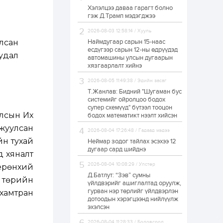
Хэлэлцээ даваа гарагт болно
ЗГ: Автобензин,
гэж Д.Трамп мэдэгджээ
дизель түлшний
онцгой албан
татварыг тэглэлээ
2026-08-03 12:58:14 / Хууль
лсан
Наймдугаар сарын 15-наас
есдүгээр сарын 12-ны өдрүүдэд
1 өдөр
2
0
удал
автомашины улсын дугаарын
З.Мэндсайхан:
хязгаарлалт хийнэ
Хүнсний нөөцийг
бэлтгэх агуулах,
2026-08-05 11:49:38 / Эдийн засаг
зоорь бэлтгэх ААН-
үүдэд хөнгөлөлттэй
Т.Жанлав: Бидний "Шугаман бус
зээл олгоно
системийг ойролцоо бодох
1 өдөр
1
0
супер схемүүд" бүтээл тооцон
лсын Их
бодох математикт нээлт хийсэн
Европ дахь
монголчуудын
жуулсан
соёлын наадам
2026-08-04 17:26:48 / Гадаад мэдээ
боллоо
йн тухай
Неймар зодог тайлах эсэхээ 12
дугаар сард шийднэ
д хяналт
1 өдөр
2
0
2026-08-04 10:08:29 / Улстөр
ерөнхий
Өнгөрсөн сард
Д.Батлут: “Зэв” сумны
1,439.2 кг үнэт
 төрийн
металл худалдан
үйлдвэрийг ашиглалтад оруулж,
авчээ
гурван нэр төрлийг үйлдвэрлэн
хамтран
дотоодын хэрэгцээнд нийлүүлж
эхэлсэн
1 өдөр
0
0
Б.Найдалаа: Энэ
2026-08-04 11:28:33 / Боловсрол