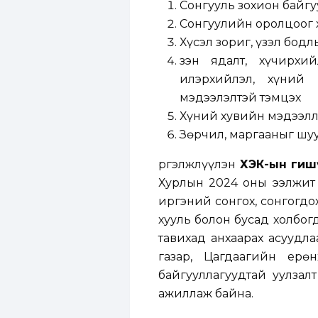
Сонгууль зохион байгу
Сонгуулийн оролцоог х
Хүсэл зориг, үзэл бод
Үзэн ядалт, хүчирх
илэрхийлэл, хүний 
мэдээлэлтэй тэмцэх
Хүний хувийн мэдээлли
Зөрчил, маргааныг шу
Үргэлжлүүлэн
ХЭҮК-ын гиш
Хурлын 2024 оны ээлжит 
иргэний сонгох, сонгогдо
хууль болон бусад холбог
тавихад анхаарах асуудл
газар, Цагдаагийн ерө
байгууллагуудтай уулзал
ажиллаж байна.