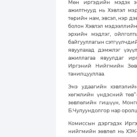
Мөн иргэдийн мэдэх эр
ажилтнууд нь Хэвлэл мэд
төрийн нам, эвсэл, нэр 
болон Хэвлэл мэдээллийн
эрхийн мэдлэг, ойлголт
байгууллагын сэтгүүлчди
явуулахад дэмжлэг үзүү
ажиллагаа явуулдаг ир
Иргэний Нийгмийн Зөв
танилцууллаа.
Энэ удаагийн хэвлэлий
хөгжлийн үндэсний төв”
зөвлөлийн гишүүн, Монг
Б.Чулуундолгор нар оролц
Комиссын дэргэдэх Ирг
нийгмийн зөвлөл нь ХЭҮК