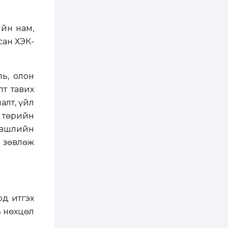
2 өдөр
0
0
АНУ 50 гаруй улсын
иргэдэд хамаарах
йн нам,
визийн барьцаа
төлбөрийг 20 мянган
ан ХЭҮК-
ам.доллар болгон
нэмэгдүүлжээ
2 өдөр
1
0
Д.Батлут: “Зэв”
ь, олон
сумны үйлдвэрийг
ашиглалтад оруулж,
лт тавих
гурван нэр төрлийг
үйлдвэрлэн
алт, үйл
дотоодын...
2 өдөр
3
1
 төрийн
Согтуугаар тээврийн
эвшлийн
хэрэгсэл жолоодож
явсан 71 этгээдийг
, зөвлөж
илрүүлжээ
3 өдөр
0
0
Хэлэлцээ даваа
гарагт болно гэж
Д.Трамп мэдэгджээ
рд итгэх
ь нөхцөл
3 өдөр
1
0