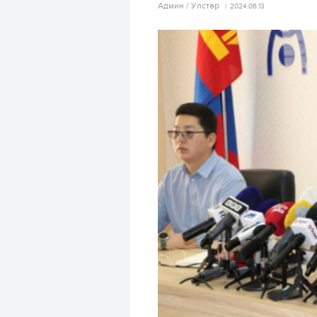
Aдмин / Улстөр
2024.06.13