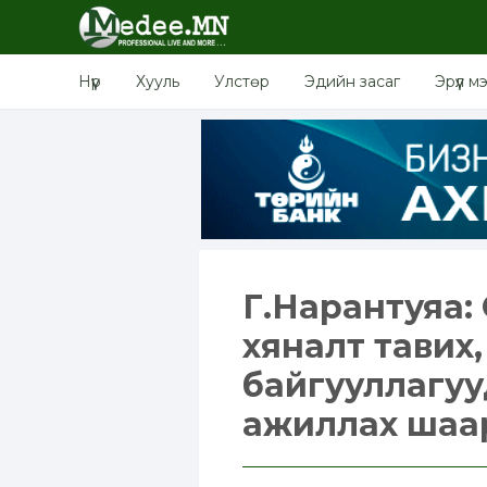
Нүүр
Хууль
Улстөр
Эдийн засаг
Эрүүл м
Г.Нарантуяа:
хяналт тавих, х
байгууллагуу
ажиллах шаа