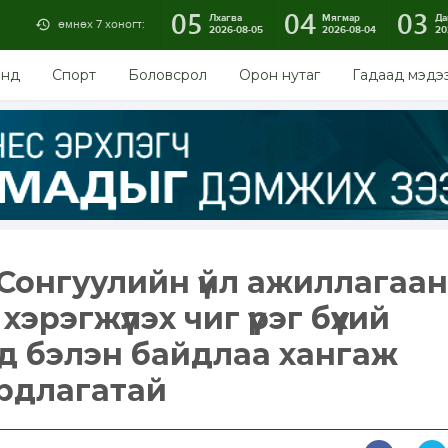
05
04
03
Лхагва
Мягмар
Да
өмнөх 7 хоногт:
2026-08-05
2026-08-04
20
энд
Спорт
Боловсрол
Орон нутаг
Гадаад мэдэ
 Сонгуулийн үйл ажиллагаа
эрэгжүүлэх чиг үүрэг бүхий
д бэлэн байдлаа хангаж
рдлагатай