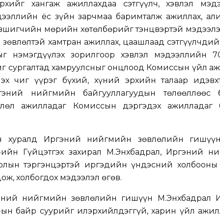
хийг хангаж ажиллахдаа сэтгүүлч, хэвлэл мэд
ээллийн ёс зүйн зарчмаа баримталж ажиллах, али
дэвшигчийн мөрийн хөтөлбөрийг тэнцвэртэй мэдээл
 зөвлөлтэй хамтран ажиллах, цаашлаад сэтгүүлчди
ыг нэмэгдүүлэх зорилгоор хэвлэл мэдээллийн 7
йг сургалтад хамруулсныг онцлоод Комиссын үйл а
лэх чиг үүрэг бүхий, хүний эрхийн талаар идэвх
гэний нийгмийн байгууллагуудын төлөөллөөс 
лөл ажилладаг Комиссын дэргэдэх ажилладаг 
н хуралд Иргэний нийгмийн зөвлөлийн гишүүн
-ийн Гүйцэтгэх захирал М.Энхбадрал, Иргэний н
олын тэргэнцэртэй иргэдийн үндэсний холбооны 
ож, холбогдох мэдээлэл өгөв.
эний нийгмийн зөвлөлийн гишүүн М.Энхбадрал 
-ын байр суурийг илэрхийлдэггүй, харин үйл ажил