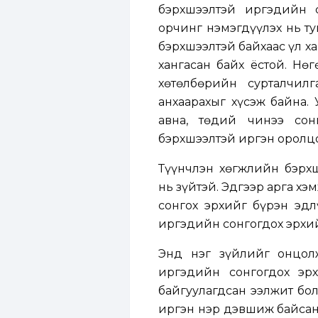
бэрхшээлтэй иргэдийн 
орчинг нэмэгдүүлэх нь ту
бэрхшээлтэй байхаас үл х
хангасан байх ёстой. Нө
хөтөлбөрийн сурталчил
анхаарахыг хүсэж байна. 
авна, төдий чинээ сон
бэрхшээлтэй иргэн оролцо
Түүнчлэн хөгжлийн бэрх
нь зүйтэй. Эдгээр арга х
сонгох эрхийг бүрэн эдл
иргэдийн сонгогдох эрхий
Энд нэг зүйлийг онцол
иргэдийн сонгогдох эрх
байгуулагдсан ээлжит бо
иргэн нэр дэвшиж байсан.