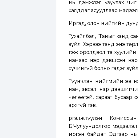
нь дэмжлэг үзүүлэх чиг
халддаг асуудлаар мэдээл
Иргэд, олон нийтийн дунд
Тухайлбал, “Таныг хэнд с
зүйл. Хэрвээ танд энэ тө
гэж оролдвол та хуулийн 
намаас нэр дэвшсэн нэр
хүчингүй болно гэдэг зүйл
Түүнчлэн нийгмийн эв нэ
нам, эвсэл, нэр дэвшигч
чөлөөтэй, хараат бусаар 
эрхгүй гэв.
Үргэлжлүүлэн Комисс
Б.Чулуундолгор мэдээлэл
иргэн байдаг. Эдгээр н