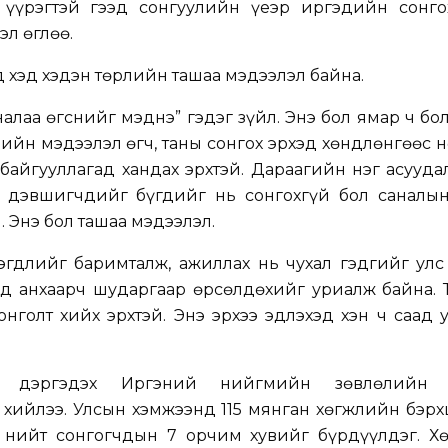
 үүрэгтэй гээд сонгуулийн үеэр иргэдийн сонго
эл өглөө.
 хэд хэдэн төрлийн ташаа мэдээлэл байна.
аналаа өгснийг мэднэ” гэдэг зүйл. Энэ бол ямар ч б
рлийн мэдээлэл өгч, таны сонгох эрхэд хөндлөнгөөс 
байгууллагад хандах эрхтэй. Дараагийн нэг асууда
 дэвшигчдийг бүгдийг нь сонгохгүй бол саналын
. Энэ бол ташаа мэдээлэл.
гдлийг баримталж, ажиллах нь чухал гэдгийг улс
ид анхаарч шударгаар өрсөлдөхийг уриалж байна. 
сонголт хийх эрхтэй. Энэ эрхээ эдлэхэд хэн ч саад 
ын дэргэдэх Иргэний нийгмийн зөвлөлийн 
 хийлээ. Улсын хэмжээнд 115 мянган хөгжлийн бэр
ь нийт сонгогчдын 7 орчим хувийг бүрдүүлдэг. Х