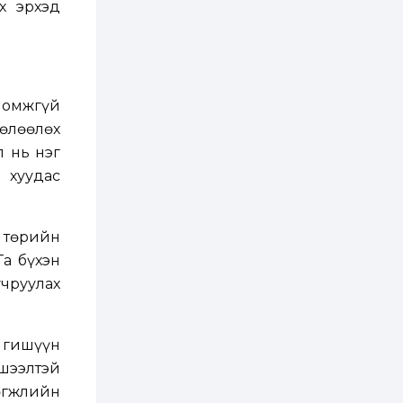
хэрэгжилт,
х эрхэд
амлалтаас илүү
бодит үр дүн чухал
2 өдөр
0
0
Неймар зодог тайлах
эсэхээ 12 дугаар сард
шийднэ
оломжгүй
нөлөөлөх
2 өдөр
0
3
л нь нэг
Нийслэлийн 30
 хуудас
дугаар сургуулийг 10
дугаар сарын 1-нд
ашиглалтад оруулна
 төрийн
2 өдөр
0
0
Та бүхэн
Морингийн давааны
замаас “Барилгын
учруулах
хатуу хог хаягдал
дахин боловсруулах
үйлдвэр” хүртэлх 1.5...
2 өдөр
0
0
гишүүн
COP17 хурлын үеэр 5
хшээлтэй
дүүргийн 73
цэцэрлэг, 60
өгжлийн
сургуульд