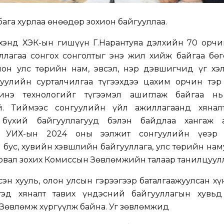
бага хурлаа өнөөдөр зохион байгууллаа.
хэнд
ХЭҮК-ын гишүүн Г.Нарантуяа дэлхийн 70 орчи
ллагаа сонгох сонголтыг энэ жил хийж байгаа бөг
он улс төрийн нам, эвсэл, нэр дэвшигчид үг хэлэ
гуулийн сурталчилгаа түгээхдээ цахим орчин тэр
инэ технологийг түгээмэл ашиглаж байгаа н
й. Тиймээс сонгуулийн үйл ажиллагаанд хяналт
 бүхий байгууллагууд бэлэн байдлаа хангаж 
д УИХ-ын 2024 оны ээлжит сонгуулийн үеэр
 бус, хувийн хэвшлийн байгууллага, улс төрийн нам
рвал зохих Комиссын Зөвлөмжийн талаар танилцуулл
сэн хууль, олон улсын гэрээгээр баталгаажуулсан хү
тэд хяналт тавих үндэсний байгууллагын хувьд
К Зөвлөмж хүргүүлж байна. Уг зөвлөмжид