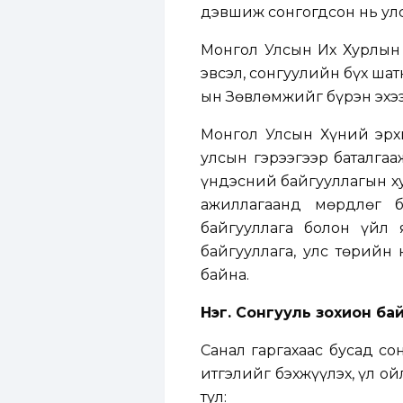
дэвшиж сонгогдсон нь улс
Монгол Улсын Их Хурлын 
эвсэл, сонгуулийн бүх шат
ын Зөвлөмжийг бүрэн эхээ
Монгол Улсын Хүний эрхи
улсын гэрээгээр баталгаа
үндэсний байгууллагын ху
ажиллагаанд мөрдлөг б
байгууллага болон үйл
байгууллага, улс төрийн
байна.
Нэг. Сонгууль зохион б
Санал гаргахаас бусад со
итгэлийг бэхжүүлэх, үл о
тул: