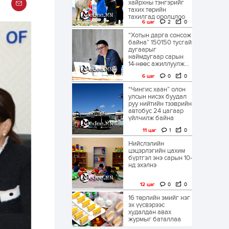
хайрхны тэнгэрийг
тахих төрийн
тахилгад оролцлоо
6 цаг
2
0
“Хотын дарга сонсож
байна” 150150 тусгай
дугаарыг
наймдугаар сарын
14-нөөс ажиллуулж...
6 цаг
0
0
“Чингис хаан” олон
улсын нисэх буудал
руу нийтийн тээврийн
автобус 24 цагаар
үйлчилж байна
11 цаг
1
0
Нийслэлийн
цэцэрлэгийн цахим
бүртгэл энэ сарын 10-
нд эхэлнэ
12 цаг
0
0
16 төрлийн эмийг нэг
эх үүсвэрээс
худалдан авах
журмыг баталлаа