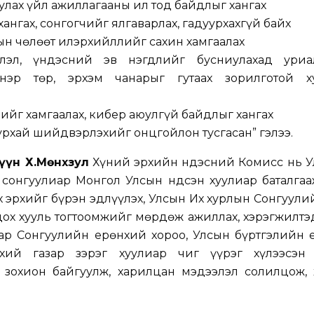
улах үйл ажиллагааны ил тод байдлыг хангах
ангах, сонгогчийг ялгаварлах, гадуурхахгүй байх
лын чөлөөт илэрхийллийг сахин хамгаалах
ийлэл, үндэсний эв нэгдлийг бусниулахад уриа
нэр төр, эрхэм чанарыг гутаах зорилготой х
йг хамгаалах, кибер аюулгүй байдлыг хангах
урхай шийдвэрлэхийг онцгойлон тусгасан” гэлээ.
үүн Х.Мөнхзул
Хүний эрхийн Үндэсний Комисс нь У
сонгуулиар Монгол Улсын Үндсэн хуулиар баталгаа
х эрхийг бүрэн эдлүүлэх, Улсын Их хурлын Сонгуули
дох хууль тогтоомжийг мөрдөж ажиллах, хэрэгжилтэ
аар Сонгуулийн ерөнхий хороо, Улсын бүртгэлийн 
нхий газар зэрэг хуулиар чиг үүрэг хүлээсэн
т зохион байгуулж, харилцан мэдээлэл солилцож, 