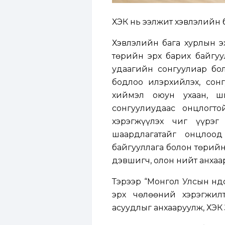
ХЭҮК нь ээлжит хэвлэлийн 
Хэвлэлийн бага хурлын э
төрийн эрх барих байгуу
удаагийн сонгуулиар бол
бодлоо илэрхийлэх, сон
хиймэл оюун ухаан, ш
сонгуулиудаас онцлогто
хэрэгжүүлэх чиг үүрэг
шаардлагатайг онцлоо
байгууллага болон төрийн
дэвшигч, олон нийт анхаа
Тэрээр “Монгол Улсын Үнд
эрх чөлөөний хэрэгжил
асуудлыг анхааруулж, ХЭҮ