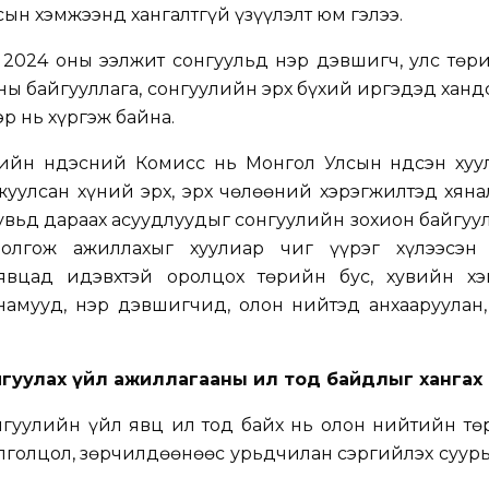
ын хэмжээнд хангалтгүй үзүүлэлт юм гэлээ.
2024 оны ээлжит сонгуульд нэр дэвшигч, улс төри
ны байгууллага, сонгуулийн эрх бүхий иргэдэд хандс
р нь хүргэж байна.
йн Үндэсний Комисс нь Монгол Улсын Үндсэн хуул
жуулсан хүний эрх, эрх чөлөөний хэрэгжилтэд хяна
вьд дараах асуудлуудыг сонгуулийн зохион байгуул
олгож ажиллахыг хуулиар чиг үүрэг хүлээсэн
 явцад идэвхтэй оролцох төрийн бус, хувийн х
 намууд, нэр дэвшигчид, олон нийтэд анхааруулан
айгуулах үйл ажиллагааны ил тод байдлыг хангах
нгуулийн үйл явц ил тод байх нь олон нийтийн тө
йлголцол, зөрчилдөөнөөс урьдчилан сэргийлэх суур