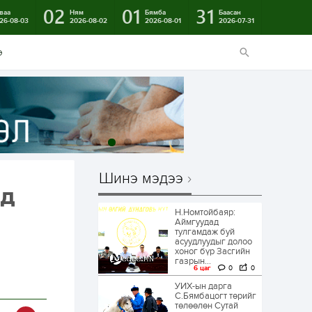
02
01
31
ваа
Ням
Бямба
Баасан
26-08-03
2026-08-02
2026-08-01
2026-07-31
э
Шинэ мэдээ
нд
Н.Номтойбаяр:
Аймгуудад
тулгамдаж буй
асуудлуудыг долоо
хоног бүр Засгийн
газрын...
6 цаг
0
0
УИХ-ын дарга
С.Бямбацогт төрийг
төлөөлөн Сутай