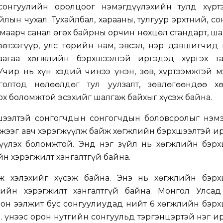
сонгуулийн оролцоог нэмэгдүүлэхийн тулд хүрт
йлын чухал. Тухайлбал, харааны, тулгуур эрхтний, с
амаарч санал өгөх байрны орчин нөхцөл стандарт, ш
гөөтээгүүр, улс төрийн нам, эвсэл, нэр дэвшигчи
гаагаа хөгжлийн бэрхшээлтэй иргэдэд хүргэх т
Учир нь хүн хэдий чинээ үнэн, зөв, хүртээмжтэй 
голтод нөлөөлдөг тул уулзалт, зөвлөгөөндөө х
х боломжтой эсэхийг шалгаж байхыг хүсэж байна.
шээлтэй сонгогчдын сонгогчдын боловсролыг нэмэ
эмжээг авч хэрэгжүүлж байж хөгжлийн бэрхшээлтэй 
үүлэх боломжтой. Энд нэг зүйл нь хөгжлийн бэрх
н хэрэгжилт хангалтгүй байна.
ж хэлэхийг хүсэж байна. Энэ нь хөгжлийн бэрх
ийн хэрэгжилт хангалтгүй байна. Монгол Улсад
лон ээлжит бус сонгуулиудад нийт 6 хөгжлийн бэр
 Үүнээс орон нутгийн сонгуульд тэргэнцэртэй нэг и