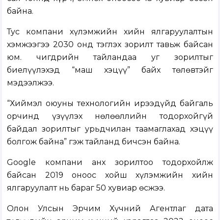
байна.
Тус компани хүлэмжийн хийн ялгаруулалтын
хэмжээгээ 2030 онд тэглэх зорилт тавьж байсан
юм. Өчигдрийн тайландаа уг зорилтыг
биелүүлэхэд “маш хэцүү” байх төлөвтэйг
мэдээлжээ.
“Хиймэл оюуны технологийн ирээдүйд байгаль
орчинд үзүүлэх нөлөөллийн тодорхойгүй
байдал зорилтыг урьдчилан таамаглахад хэцүү
болгож байна” гэж тайланд бичсэн байна.
Google компани анх зорилтоо тодорхойлж
байсан 2019 оноос хойш хүлэмжийн хийн
ялгаруулалт нь бараг 50 хувиар өсжээ.
Олон Улсын Эрчим Хүчний Агентлаг дата