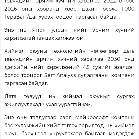
төвүүдийн эрчим хүчний хэрэглээ 2022 оноос
2026 оны хооронд хоёр дахин өсөж, 1,000
ТераВатт/цаг хүрэх тооцоог гаргасан байдаг.
Энэ нь Япон улсын нийт эрчим хүчний
хэрэглээтэй тэнцэх хэмжээ юм.
Хиймэл оюуны технологийн нөлөөгөөр дата
төвүүдийн эрчим хүчний хэрэглээ 2030 онд
дэлхийн нийт хэрэглээний 4.5 хувийг эзэлдэг
болох тооцоог SemiAnalysis судалгааны компани
гаргасан байдаг.
Дата төвүүд нь хиймэл оюуныг сургах,
ажиллуулахад чухал үүрэгтэй юм.
Энэ оны тавдугаар сард Майкрософт компани
бас хүлэмжийн хийг тэглэх зорилтод нь хиймэл
оюун бэрхшээл учруулахаар байгааг мэдэгдэж