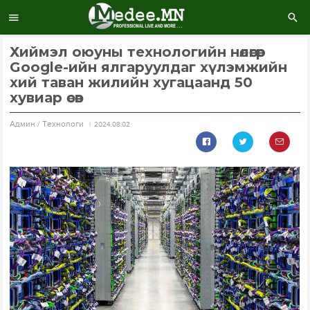
Хиймэл оюуны технологийн нөлөөгөөр
Google-ийн ялгаруулдаг хүлэмжийн
хий таван жилийн хугацаанд 50
хувиар өсөв
Aдмин / Технологи
2024.08.02