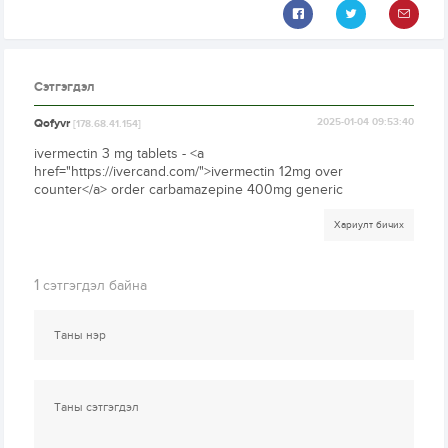
Сэтгэгдэл
Qofyvr
2025-01-04 09:53:40
[178.68.41.154]
ivermectin 3 mg tablets - <a
href="https://ivercand.com/">ivermectin 12mg over
counter</a> order carbamazepine 400mg generic
Хариулт бичих
1
сэтгэгдэл байна