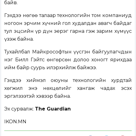
байв.
Гэхдээ нөгөө талаар технологийн том компаниуд
ногоон эрчим хүчний гол худалдан авагч байдаг
тул эцсийн үр дүн эерэг гарна гэж зарим хүмүүс
үзэж байна.
Тухайлбал Майкрософтын үүсгэн байгуулагчдын
нэг Билл Гэйтс өнгөрсөн долоо хоногт ярихдаа
ийм байр суурь илэрхийлж байжээ.
Гэхдээ хиймэл оюуны технологийн хурдтай
хөгжил энэ нөхцөлийг хангаж чадах эсэх
эргэлзээтэй хэвээр байна.
Эх сурвалж:
The Guardian
IKON.MN