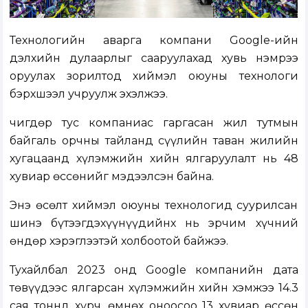
Технологийн аварга компани Google-ийн
дэлхийн дулаарлыг сааруулахад хувь нэмрээ
оруулах зорилтод хиймэл оюуны технологи
бэрхшээл учруулж эхэлжээ.
Өчигдөр тус компаниас гаргасан жил тутмын
байгаль орчны тайланд сүүлийн таван жилийн
хугацаанд хүлэмжийн хийн ялгаруулалт нь 48
хувиар өссөнийг мэдээлсэн байна.
Энэ өсөлт хиймэл оюуны технологид суурилсан
шинэ бүтээгдэхүүнүүдийнх нь эрчим хүчний
өндөр хэрэглээтэй холбоотой байжээ.
Тухайлбал 2023 онд Google компанийн дата
төвүүдээс ялгарсан хүлэмжийн хийн хэмжээ 14.3
сая тоннд хүрч, өмнөх оноосоо 13 хувиар өссөн