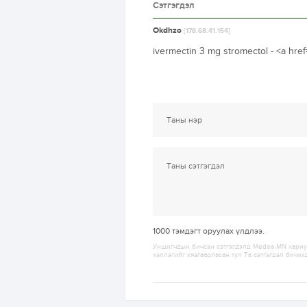
Сэтгэгдэл
Okdhzo
[178.68.41.154]
ivermectin 3 mg stromectol - <a hre
1000
тэмдэгт оруулах үлдлээ.
Уншигчдын бичсэн сэтгэгдэлд Medee.MN хариуц
хэллэгийг хязгаарласан тул Та сэтгэгдэл бичих