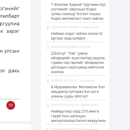
Т.Жанлав: Бидний "Шугаман бус
“Хотын дарга сонсож
ргэнийг
системийг ойролцоо бодох
байна” 150150 тусгай
супер схемүүд" бүтээл тооцон
дугаарыг
төлбөрт
наймдугаар сарын
бодох математикт нээлт хийсэн
14-нөөс ажиллуулж...
ргуулиа
2026-08-04 17:26:48 / Гадаад мэдээ
19 цаг
0
0
к зэрэг
Неймар зодог тайлах эсэхээ 12
“Чингис хаан” олон
дугаар сард шийднэ
улсын нисэх буудал
руу нийтийн тээврийн
2026-08-04 10:08:29 / Улстөр
автобус 24 цагаар
он улсын
үйлчилж байна
Д.Батлут: “Зэв” сумны
үйлдвэрийг ашиглалтад оруулж,
1 өдөр
1
0
гурван нэр төрлийг үйлдвэрлэн
дотоодын хэрэгцээнд нийлүүлж
Нийслэлийн
ол дахь
цэцэрлэгийн цахим
эхэлсэн
бүртгэл энэ сарын 10-
нд эхэлнэ
2026-08-04 11:28:33 / Боловсрол
Б.Идэржавхлан: Математик бол
1 өдөр
0
0
амьдралд тулгарах бүх арга
ухааны суурь ойлголт
16 төрлийн эмийг нэг
эх үүсвэрээс
2026-08-04 10:30:38 / Эдийн засаг
худалдан авах
журмыг баталлаа
Наймдугаар сард 270 мянга
гаруй тонн шатахуун
импортлохоор баталгаажуулжээ
1 өдөр
0
0
Нэгдүгээр
2026-08-04 10:37:33 / Эдийн засаг