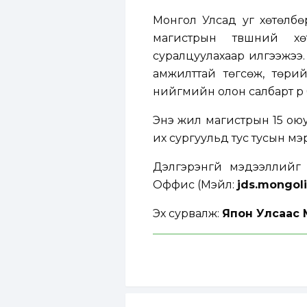
Монгол Улсад уг хөтөлбө
магистрын түвшний хө
суралцуулахаар илгээжээ
амжилттай төгсөж, төри
нийгмийн олон салбарт үр 
Энэ жил магистрын 15 оюу
их сургуульд тус тусын мэ
Дэлгэрэнгүй мэдээллий
Оффис (Мэйл:
jds.mongoli
Эх сурвалж:
Япон Улсаас 