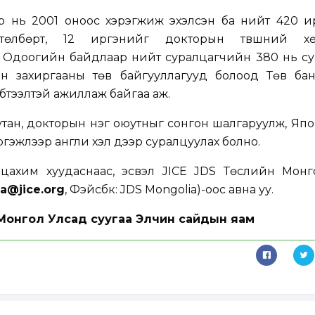
р нь 2001 оноос хэрэгжиж эхэлсэн ба нийт 420 и
төлбөрт, 12 иргэнийг докторын түвшний хө
. Одоогийн байдлаар нийт суралцагчийн 380 нь су
йн захиргааны төв байгууллагууд болоод Төв бан
бүтээлтэй ажиллаж байгаа аж.
тан, докторын нэг оюутныг сонгон шалгаруулж, Яп
ргэжлээр англи хэл дээр суралцуулах болно.
г
цахим хуудас
наас, эсвэл JICE JDS Төслийн Монг
a@jice.org
, Фэйсбүүк:
JDS Mongolia
)-оос авна уу.
Монгол Улсад суугаа Элчин сайдын яам