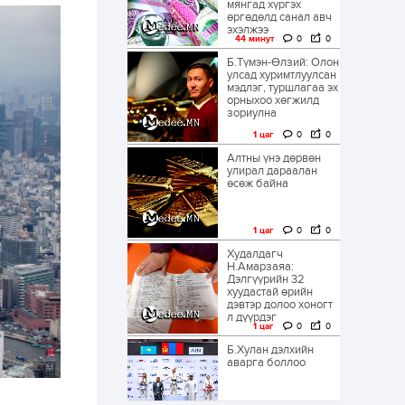
мянгад хүргэх
өргөдөлд санал авч
эхэлжээ
44 минут
0
0
Б.Түмэн-Өлзий: Олон
улсад хуримтлуулсан
мэдлэг, туршлагаа эх
орныхоо хөгжилд
зориулна
1 цаг
0
0
Алтны үнэ дөрвөн
улирал дараалан
өсөж байна
1 цаг
0
0
Худалдагч
Н.Амарзаяа:
Дэлгүүрийн 32
хуудастай өрийн
дэвтэр долоо хоногт
л дүүрдэг
1 цаг
0
0
Б.Хулан дэлхийн
аварга боллоо