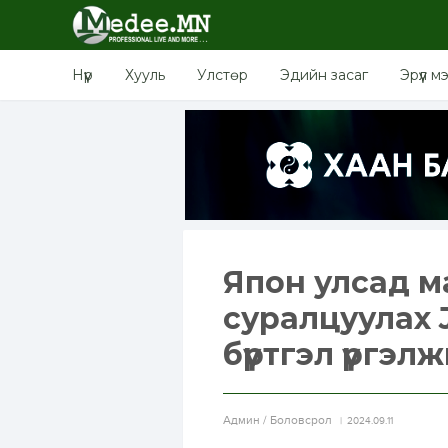
Нүүр
Хууль
Улстөр
Эдийн засаг
Эрүүл м
Япон улсад м
суралцуулах 
бүртгэл үргэл
Aдмин / Боловсрол
2024.09.11