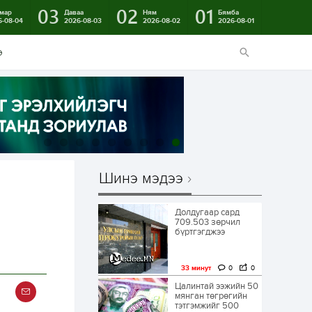
03
02
01
мар
Даваа
Ням
Бямба
6-08-04
2026-08-03
2026-08-02
2026-08-01
э
Шинэ мэдээ
Долдугаар сард
709.503 зөрчил
бүртгэгджээ
33 минут
0
0
Цалинтай ээжийн 50
мянган төгрөгийн
тэтгэмжийг 500