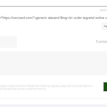
2025-
f="https://ivercand.com/">generic atacand 8mg</a> order tegretol online 
Ха
1
сэтгэ
лага хүлээхгүй болно. Манай сайт ХХЗХ-ны журмын дагуу зүй зохисгүй зарим үг,
дээ бусдын эрх ашгийг хүндэтгэн үзнэ үү.