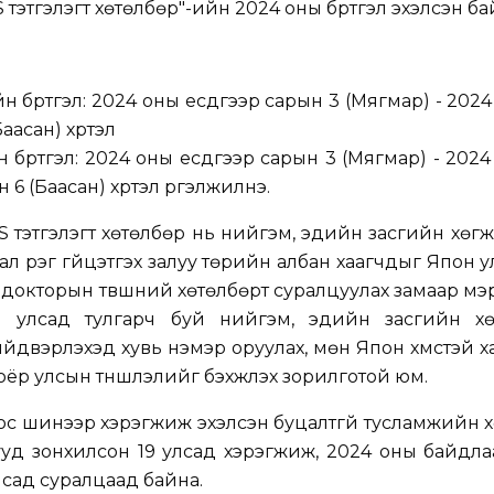
S тэтгэлэгт хөтөлбөр"-ийн 2024 оны бүртгэл эхэлсэн ба
 бүртгэл: 2024 оны есдүгээр сарын 3 (Мягмар) - 202
аасан) хүртэл
бүртгэл: 2024 оны есдүгээр сарын 3 (Мягмар) - 202
6 (Баасан) хүртэл үргэлжилнэ.
DS тэтгэлэгт хөтөлбөр нь нийгэм, эдийн засгийн хөг
л үүрэг гүйцэтгэх залуу төрийн албан хаагчдыг Япон у
 докторын түвшний хөтөлбөрт суралцуулах замаар мэр
йн улсад тулгарч буй нийгэм, эдийн засгийн х
двэрлэхэд хувь нэмэр оруулах, мөн Япон хүмүүстэй 
оёр улсын түншлэлийг бэхжүүлэх зорилготой юм.
ноос шинээр хэрэгжиж эхэлсэн буцалтгүй тусламжийн 
уд зонхилсон 19 улсад хэрэгжиж, 2024 оны байдла
лсад суралцаад байна.