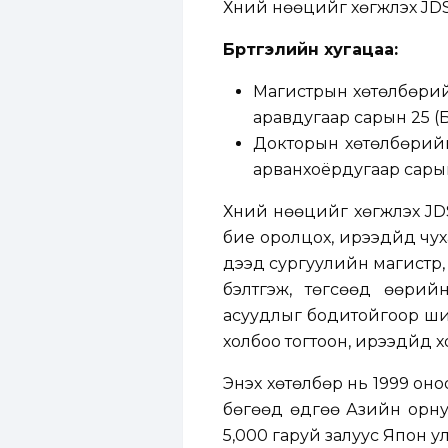
Хүний нөөцийг хөгжүүлэх JD
Бүртгэлийн хугацаа:
Магистрын хөтөлбөрийн
аравдугаар сарын 25 (Б
Докторын хөтөлбөрийн 
арванхоёрдугаар сарын 
Хүний нөөцийг хөгжүүлэх J
бие оролцох, ирээдүйд чуха
дээд сургуулийн магистр,
бэлтгэж, төгсөөд өөри
асуудлыг бодитойгоор ший
холбоо тогтоон, ирээдүйд х
Энэхүү хөтөлбөр нь 1999 о
бөгөөд өдгөө Азийн орну
5,000 гаруй залуус Япон у