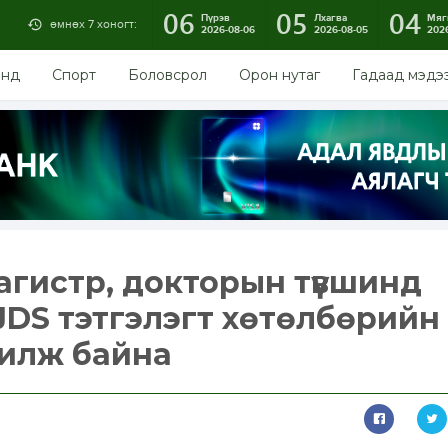
06
05
04
Пүрэв
Лхагва
Мяг
өмнөх 7 хоногт:
2026-08-06
2026-08-05
202
энд
Спорт
Боловсрол
Орон нутаг
Гадаад мэдэ
агистр, докторын түвшинд
JDS тэтгэлэгт хөтөлбөрийн
жилж байна