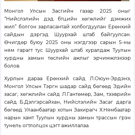
Монгол Улсын Засгийн газар 2025 оныг
“Нийслэлийн дэд бүтцийн хөгжлийг дэмжих
жил” болгон зарласантай холбогдуулан Ерөнхий
сайдын дэргэд Шуурхай штаб байгуулсан.
Өчигдөр буюу 2025 оны нэгдүгээр сарын 5-ны
ням гарагт тус Шуурхай штаб хуралдаж Туулын
хурдны замын төслийн ажлыг эрчимжүүлэхээр
болов.
Хурлын дараа Ерөнхий сайд Л.Оюун-Эрдэнэ,
Монгол Улсын Тэргүүн шадар сайд бөгөөд Эдийн
засаг, хөгжлийн сайд Л.Гантөмөр, Зам, тээврийн
сайд Б.Дэлгэрсайхан, Нийслэлийн Засаг дарга
бөгөөд Улаанбаатар хотын Захирагч Х.Нямбаатар
нарын хамт Туулын хурдны замын трассын гүүрэн
тунель огтлолцох цэгт ажиллалаа.