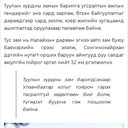
Туулын хурдны замын барилга угсралтын ажлын
тендерийг энэ сард зарлаж, бүтээн байгуулалтыг
дөрөвдүгээр сард эхлүүлж, хоёр жилийн хугацаанд
ашиглалтад оруулахаар төлөвлөж байна.
Тус зам нь Налайхын дөрвөн эгнээ авто зам буюу
Баянзүрхийн гүүрээс эхэлж, Сонгинохайрхан
дүүргийн нутагт орших баруун аймгууд руу салдаг
аюулгүйн тойрог хүртэл нийт 32 км үргэлжилнэ.
Туулын хурдны зам баригдсанаар
Улаанбаатар хотыг тойрон гарах
тасралтгүй хөдөлгөөн бий болж,
түгжрэл буурна гэж тооцоолж
байна.