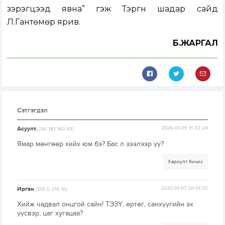
зэрэгцээд явна” гэж Тэргүүн шадар сайд
Л.Гантөмөр ярив.
Б.ЖАРГАЛ
Сэтгэгдэл
Асуулт.
2025-01-09 11:32:24
[66.181.160.43]
Ямар мөнгөөр хийх юм бэ? Бас л зээлээр үү?
Хариулт бичих
Иргэн
2025-01-07 20:01:55
[139.5.219.16]
Хийж чадвал онцгой сайн! ТЭЗҮ, өртөг, санхүүгийн эх
үүсвэр, цаг хугацаа?