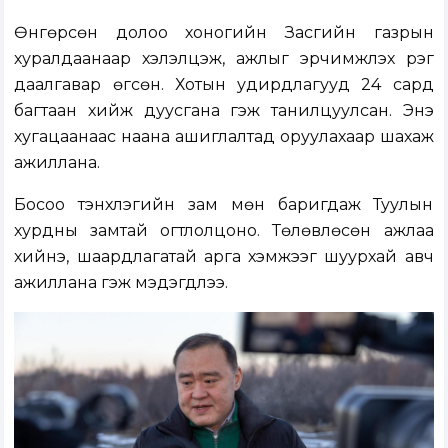
Өнгөрсөн долоо хоногийн Засгийн газрын
хуралдаанаар хэлэлцэж, ажлыг эрчимжүүлэх үүрэг
даалгавар өгсөн. Хотын удирдлагууд 24 сард
багтаан хийж дуусгана гэж танилцуулсан. Энэ
хугацаанаас наана ашиглалтад оруулахаар шахаж
ажиллана.
Босоо тэнхлэгийн зам мөн баригдаж Туулын
хурдны замтай огтлолцоно. Төлөвлөсөн ажлаа
хийнэ, шаардлагатай арга хэмжээг шуурхай авч
ажиллана гэж мэдэгдлээ.