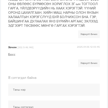
ОНЫ ӨВЛӨӨС БҮРМӨСӨН ХОРИГЛОХ ЗГ-ын ТОГТООЛ
ГАРГА, ҮЙЛДВЭРҮҮДИЙН НЬ ХААХ ХЭРЭГТЭЙ. ҮҮНИЙ
ОРОНД ЦАХИЛГААН, ХИЙН МАШ, НАРНЫ ОЛОН ЯНЗЫН
ХАЛААЛТЫН ХЭРЭГСЛҮҮД БУЙ БОЛЧИХСОН БНА. ГЭР,
БАЙШИНГАА ДУЛААЛАХ ЯНЗ БҮРИЙН АРГААС ЭХЛЭЭД.
ЭДГЭЭРТ ТӨСВӨӨС МӨНГӨ ГАРГАХ ХЭРЭГТЭЙ.
Хариулт бичих
Зочин
2025-01-06 12:03:45
[202.9.46.140]
Босс
Хариулт бичих
8
сэтгэгдэл байна