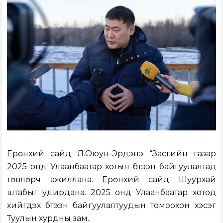
Ерөнхий сайд Л.Оюун-Эрдэнэ “Засгийн газар
2025 онд Улаанбаатар хотын бүтээн байгуулалтад
төвлөрч ажиллана. Ерөнхий сайд Шуурхай
штабыг удирдана. 2025 онд Улаанбаатар хотод
хийгдэх бүтээн байгуулалтуудын томоохон хэсэг
Туулын хурдны зам.