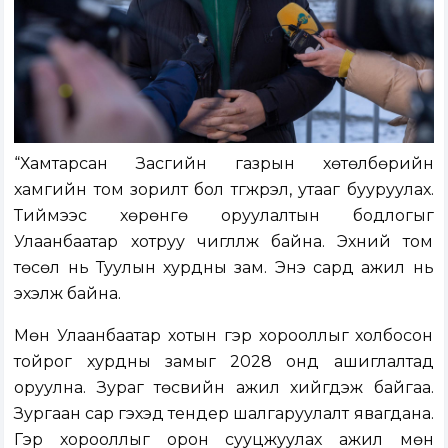
“Хамтарсан Засгийн газрын хөтөлбөрийн
хамгийн том зорилт бол түгжрэл, утааг бууруулах.
Тиймээс хөрөнгө оруулалтын бодлогыг
Улаанбаатар хотруу чиглүүлж байна. Эхний том
төсөл нь Туулын хурдны зам. Энэ сард ажил нь
эхэлж байна.
Мөн Улаанбаатар хотын гэр хорооллыг холбосон
тойрог хурдны замыг 2028 онд ашиглалтад
оруулна. Зураг төсвийн ажил хийгдэж байгаа.
Зургаан сар гэхэд тендер шалгаруулалт явагдана.
Гэр хорооллыг орон сууцжуулах ажил мөн