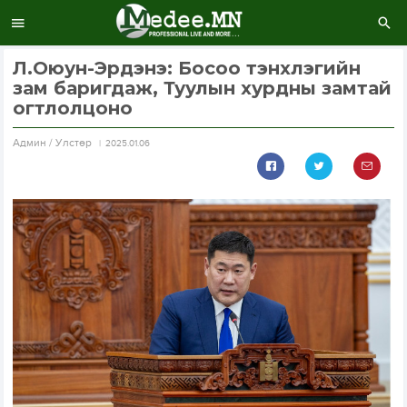
Л.Оюун-Эрдэнэ: Босоо тэнхлэгийн
зам баригдаж, Туулын хурдны замтай
огтлолцоно
Aдмин / Улстөр
2025.01.06