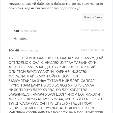
жилдээ алзахгүй байх тэгж байтал метро нь ашиглалтанд
орно биз элдэв хязгаарлалтаа одоо болиул.
Хариулт бичих
Хэн
2025-01-06 13:40:15
[66.181.160.81]
Яг тийм.
ЗОЧИН
2025-01-06 12:46:12
[60.34.148.122]
1.БОСОО ЗАМЫНХАА ХЭВТЭЭ, ХААНА ЯМАР ЗАМУУДТАЙ
ОГТЛОЛЦОХ, САЛЖ, НИЙЛЭХ ЗУРГАА ТАВЬЧИХГҮЙ
ДЭЭ. ЭНЭ ЗАМ ГАЗАР ДЭЭГҮҮР ЯВБАЛ ТҮГЖРЭЛИЙГ
ОЛИГТОЙ БУУРУУЛАХГҮЙ, ХАРИН Ч ИХЭСГЭХ
МАГАДЛАЛТАЙ. ХАРИН ОЙРОЛЦОО ГОЛ
ЗАМУУДТАЙГАА 3-4км ТУТАМД НИЙЛДЭГ, САЛДАГ
ГҮҮРЭН ЗАМ БАЙХ НЬ ЗӨВ БОЛОВ УУ. ЭНЭ ЗАМАА
НИЙСЛЭЛЧҮҮДЭЭР ХЭЛЭЛЦҮҮЛЭХ ХЭРЭГТЭЙ.
БАРЬЧИХДАГ, ЯМАРЧ ХЭРЭГЦЭЭГҮЙ ЮМ БОЛЧИХВИЙ
ДЭЭ. 2.УБ-ын УТААГ БУУРУУЛАХ, БҮР ҮГҮЙ БОЛГОХЫН
ТУЛД "САЙЖРУУЛСАН ТҮЛШ" гэх ХЯТАДЫН ХОРТ
БОДИСООР МОНГОЛЧУУДЫГ АЛЖ ХОРООХ, ХОРТ
ХАВДРЫН СУУРЬ ӨВЧТЭЙ БОЛГОХ ЭНЭ ТҮЛШИЙГ 2025