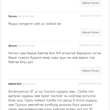
Хариулт бичих
Зочин
2025-01-07 11:43:11
[24.12.151.124]
Nuguu tengeriin zam yu bolson be
Хариулт бичих
Зочин
2025-01-07 11:20:00
[59.153.113.36]
Нэгэнт зам барьж байгаа бол 4/4 эгнээтэй бариачээ тэгэж
баыж түжрэл буурна ямар хэдэ зуун км зам өарих гэж
байгаа биш дээ
Хариулт бичих
МОНГОЛ
2025-01-06 13:02:05
[202.9.47.3]
Алтанхуягын ЗГ уг нь Туулын хурдны зам , Сэлбэ гол
дагасан хурдны зам зураг төслийг нь хийгээд эхлүүлж
бсан шүү. Одоо хийвэл Сэлбэ гол дагуу 6 эгнээ хурдны
зам Туулын замтайгаа холбоод доошоо буух дээшээ
гарах зангилаануудаа олон хийгээд өгвөд энэ хот 10