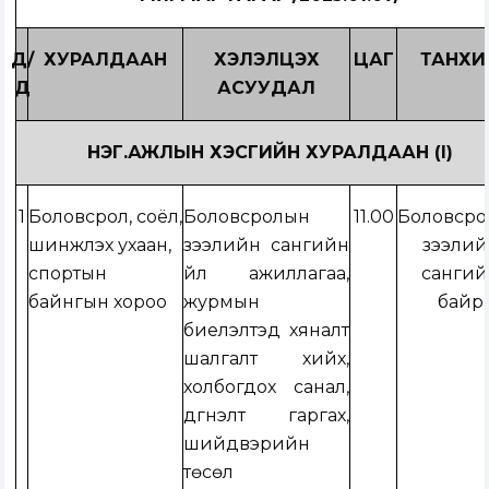
Д/
ХУРАЛДААН
ХЭЛЭЛЦЭХ
ЦАГ
ТАНХИ
Д
АСУУДАЛ
НЭГ.АЖЛЫН ХЭСГИЙН ХУРАЛДААН (I)
1
Боловсрол, соёл,
Боловсролын
11.00
Боловср
шинжлэх ухаан,
зээлийн сангийн
зээлий
спортын
үйл ажиллагаа,
санги
байнгын хороо
журмын
байр
биелэлтэд хяналт
шалгалт хийх,
холбогдох санал,
дүгнэлт гаргах,
шийдвэрийн
төсөл