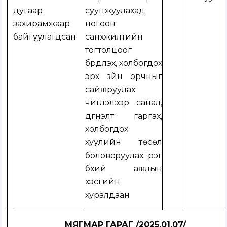
дугаар
сууцжуулахад
захирамжаар
ногоон
байгуулагдсан
санхүүжилтийн
тогтолцоог
бүрдүүлэх, холбогдох
эрх зүйн орчныг
сайжруулах
чиглэлээр санал,
дүгнэлт гаргах,
холбогдох
хуулийн төсөл
боловсруулах үүрэг
бүхий ажлын
хэсгийн
хуралдаан
МЯГМАР ГАРАГ /2025.01.07/