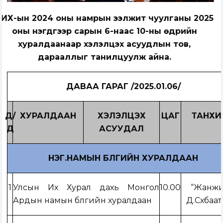
УИХ-ын 2024 оны намрын ээлжит чуулганы 2025
оны нэгдүгээр сарын 6-наас 10-ны өдрийн
хуралдаанаар хэлэлцэх асуудлын тов,
дарааллыг танилцуулж айна.
ДАВАА ГАРАГ /2025.01.06/
Д/
ХУРАЛДААН
ХЭЛЭЛЦЭХ
ЦАГ
ТАНХИ
Д
АСУУДАЛ
НЭГ.НАМЫН БҮЛГИЙН ХУРАЛДААН
1
Улсын Их Хурал дахь Монгол
10.00
“Жанж
Ардын намын бүлгийн хуралдаан
Д.Сүхбаат