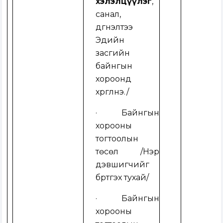
хэлэлцүүлэг
,
санал,
дүгнэлтээ
Эдийн
засгийн
байнгын
хороонд
хүргүүлнэ.
/
· Байнгын
хорооны
тогтоолын
төсөл /
Нэр
дэвшигчийг
бүртгэх тухай
/
· Байнгын
хорооны