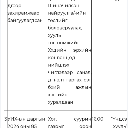
дүгээр
Шинэчилсэн
захирамжаар
найруулга/-ийн
байгуулагдсан
төслийг
боловсруулах,
хууль
тогтоомжийг
Хүүхдийн эрхийн
конвенцод
нийцүүлэх
чиглэлээр санал,
дүгнэлт гаргах үүрэг
бүхий ажлын
хэсгийн
хуралдаан
3
УИХ-ын даргын
Хот, суурин
16.00
“Үндсэ
2024 оны 85
газрыг орон
хууль