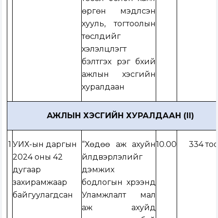
өргөн мэдүүлсэн
хууль, тогтоолын
төслүүдийг
хэлэлцүүлэгт
бэлтгэх үүрэг бүхий
ажлын хэсгийн
хуралдаан
АЖЛЫН ХЭСГИЙН ХУРАЛДААН (II)
1
УИХ-ын даргын
“Хөдөө аж ахуйн
10.00
334 тоо
2024 оны 42
үйлдвэрлэлийг
дугаар
дэмжих
захирамжаар
бодлогын хүрээнд
байгуулагдсан
Уламжлалт мал
аж ахуйд