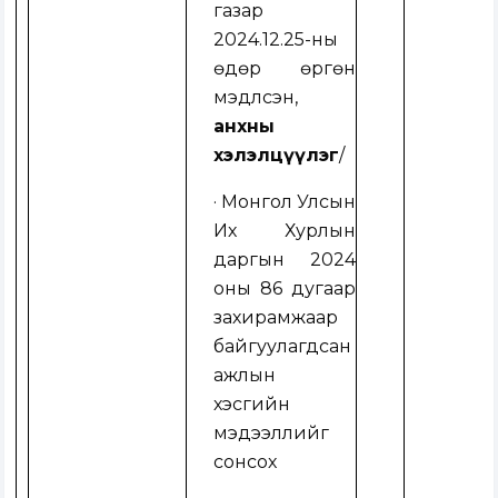
газар
2024.12.25-ны
өдөр өргөн
мэдүүлсэн,
анхны
хэлэлцүүлэг
/
· Монгол Улсын
Их Хурлын
даргын 2024
оны 86 дугаар
захирамжаар
байгуулагдсан
ажлын
хэсгийн
мэдээллийг
сонсох