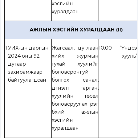
хэсгийн
хуралдаан
АЖЛЫН ХЭСГИЙН ХУРАЛДААН (II)
1
УИХ-ын даргын
Жагсаал, цуглаан
10.00
“Үндсэ
2024 оны 92
хийх журмын
хууль
дугаар
тухай хуулийг
захирамжаар
боловсронгуй
байгуулагдсан
болгох санал,
дүгнэлт гарган,
хуулийн төсөл
боловсруулах үүрэг
бүхий ажлын
хэсгийн
хуралдаан