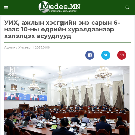
УИХ, ажлын хэсгүүдийн энэ сарын 6-
наас 10-ны өдрийн хуралдаанаар
хэлэлцэх асуудлууд
Aдмин / Улстөр
2025.01.06