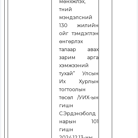
мөнхжүүлэх,
түүний
мэндэлсний
130 жилийн
ойг тэмдэглэн
өнгөрүүлэх
талаар авах
зарим арга
хэмжээний
тухай” Улсын
Их Хурлын
тогтоолын
төсөл
/
УИХ-ын
гишүүн
С.Эрдэнэболд
нарын 101
гишүүн
2024.12.13-ны