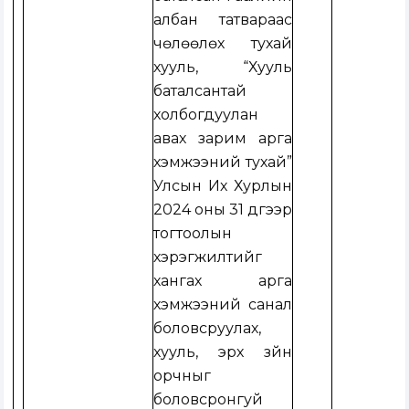
албан татвараас
чөлөөлөх тухай
хууль, “Хууль
баталсантай
холбогдуулан
авах зарим арга
хэмжээний тухай”
Улсын Их Хурлын
2024 оны 31 дүгээр
тогтоолын
хэрэгжилтийг
хангах арга
хэмжээний санал
боловсруулах,
хууль, эрх зүйн
орчныг
боловсронгуй