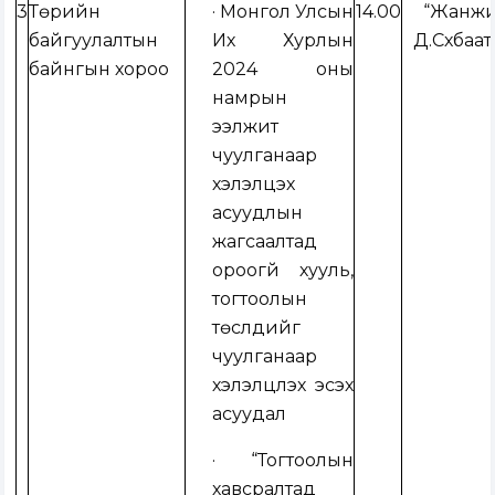
3
Төрийн
· Монгол Улсын
14.00
“Жанж
байгуулалтын
Их Хурлын
Д.Сүхбаат
байнгын хороо
2024 оны
намрын
ээлжит
чуулганаар
хэлэлцэх
асуудлын
жагсаалтад
ороогүй хууль,
тогтоолын
төслүүдийг
чуулганаар
хэлэлцүүлэх эсэх
асуудал
·
“Тогтоолын
хавсралтад