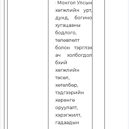
· Монгол Улсын
хөгжлийн урт,
дунд, богино
хугацааны
бодлого,
төлөвлөлт
болон тэргүүлэх
ач холбогдол
бүхий
хөгжлийн
төсөл,
хөтөлбөр,
тэдгээрийн
хөрөнгө
оруулалт,
хэрэгжилт,
гадаадын