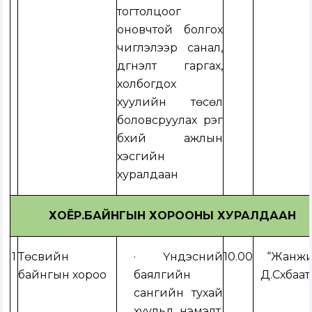
тогтолцоог
оновчтой болгох
чиглэлээр санал,
дүгнэлт гаргах,
холбогдох
хуулийн төсөл
боловсруулах үүрэг
бүхий ажлын
хэсгийн
хуралдаан
ХОЁР.БАЙНГЫН ХОРООНЫ ХУРАЛДААН
1
Төсвийн
·
Үндэсний
10.00
“Жанж
байнгын хороо
баялгийн
Д.Сүхбаат
сангийн тухай
хуульд нэмэлт,