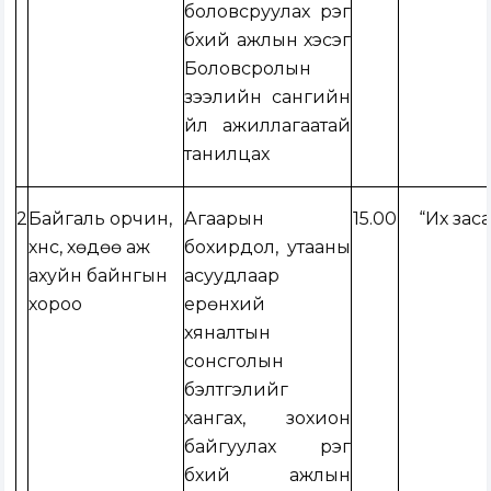
боловсруулах үүрэг
бүхий ажлын хэсэг
Боловсролын
зээлийн сангийн
үйл ажиллагаатай
танилцах
2
Байгаль орчин,
Агаарын
15.00
“Их заса
хүнс, хөдөө аж
бохирдол, утааны
ахуйн байнгын
асуудлаар
хороо
ерөнхий
хяналтын
сонсголын
бэлтгэлийг
хангах, зохион
байгуулах үүрэг
бүхий ажлын