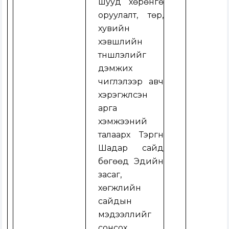
шууд хөрөнгө
оруулалт, төр,
хувийн
хэвшлийн
түншлэлийг
дэмжих
чиглэлээр авч
хэрэгжүүлсэн
арга
хэмжээний
талаарх Тэргүүн
Шадар сайд
бөгөөд Эдийн
засаг,
хөгжлийн
сайдын
мэдээллийг
сонсох