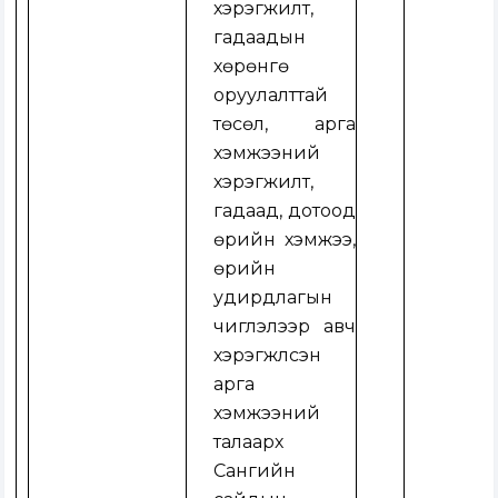
хэрэгжилт,
гадаадын
хөрөнгө
оруулалттай
төсөл, арга
хэмжээний
хэрэгжилт,
гадаад, дотоод
өрийн хэмжээ,
өрийн
удирдлагын
чиглэлээр авч
хэрэгжүүлсэн
арга
хэмжээний
талаарх
Сангийн