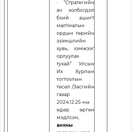
·
“
Стратегийн
ач холбогдол
бүхий ашигт
малтмалын
ордын төрийн
эзэмшлийн
хувь, хэмжээг
орлуулах
тухай”
Улсын
Их Хурлын
тогтоолын
төсөл
/
Засгийн
газар
2024.12.25-ны
өдөр өргөн
мэдүүлсэн,
анхны