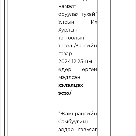
нэмэлт
оруулах тухай”
Улсын Их
Хурлын
тогтоолын
төсөл
/
Засгийн
газар
2024.12.25-ны
өдөр өргөн
мэдүүлсэн,
хэлэлцэх
эсэх
/
·
“Жамсрангийн
Самбуугийн
алдар гавьяаг