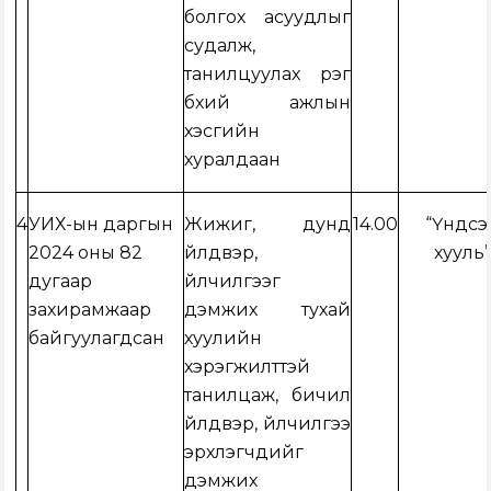
болгох асуудлыг
судалж,
танилцуулах үүрэг
бүхий ажлын
хэсгийн
хуралдаан
4
УИХ-ын даргын
Жижиг, дунд
14.00
“Үндсэ
2024 оны 82
үйлдвэр,
хууль
дугаар
үйлчилгээг
захирамжаар
дэмжих тухай
байгуулагдсан
хуулийн
хэрэгжилттэй
танилцаж, бичил
үйлдвэр, үйлчилгээ
эрхлэгчдийг
дэмжих