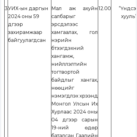
3
УИХ-ын даргын
Мал аж ахуйн
12.00
“Үндсэ
2024 оны 59
салбарыг
хууль
дүгээр
эрсдэлээс
захирамжаар
хамгаалах, гол
байгуулагдсан
нэрийн
бүтээгдэхүүний
хангамж,
нийлүүлэлтийн
тогтвортой
байдлыг хангах,
нөөцийг
нэмэгдүүлэх хүрээнд
Монгол Улсын Их
Хурлаас 2024 оны
04 дүгээр сарын
19-ний өдөр
баталсан Гаалийн