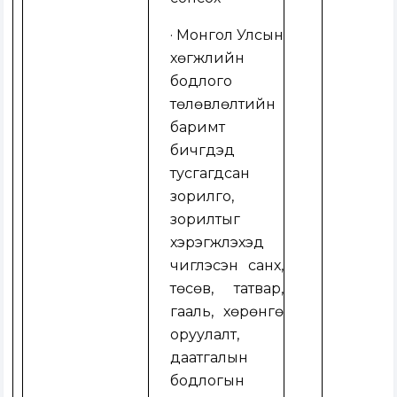
· Монгол Улсын
хөгжлийн
бодлого
төлөвлөлтийн
баримт
бичгүүдэд
тусгагдсан
зорилго,
зорилтыг
хэрэгжүүлэхэд
чиглэсэн санхүү,
төсөв, татвар,
гааль, хөрөнгө
оруулалт,
даатгалын
бодлогын