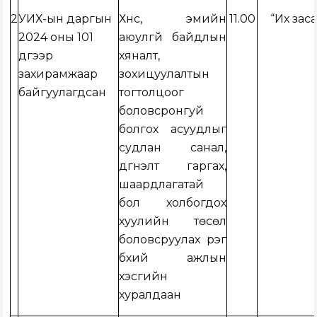
2
УИХ-ын даргын
Хүнс, эмийн
11.00
“Их заса
2024 оны 101
аюулгүй байдлын
дүгээр
хяналт,
захирамжаар
зохицуулалтын
байгуулагдсан
тогтолцоог
боловсронгуй
болгох асуудлыг
судлан санал,
дүгнэлт гаргах,
шаардлагатай
бол холбогдох
хуулийн төсөл
боловсруулах үүрэг
бүхий ажлын
хэсгийн
хуралдаан