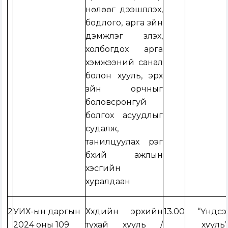
нөлөөг дээшлүүлэх,
бодлого, арга зүйн
дэмжлэг үзүүлэх,
холбогдох арга
хэмжээний санал
болон хууль, эрх
зүйн орчныг
боловсронгуй
болгох асуудлыг
судалж,
танилцуулах үүрэг
бүхий ажлын
хэсгийн
хуралдаан
2
УИХ-ын даргын
Хүүхдийн эрхийн
13.00
“Үндсэ
2024 оны 109
тухай хууль /
хууль