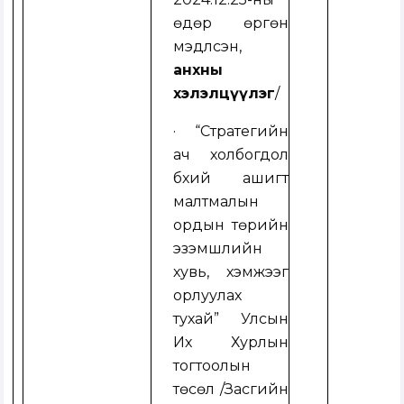
өдөр өргөн
мэдүүлсэн,
анхны
хэлэлцүүлэг
/
·
“
Стратегийн
ач холбогдол
бүхий ашигт
малтмалын
ордын төрийн
эзэмшлийн
хувь, хэмжээг
орлуулах
тухай”
Улсын
Их Хурлын
тогтоолын
төсөл
/
Засгийн