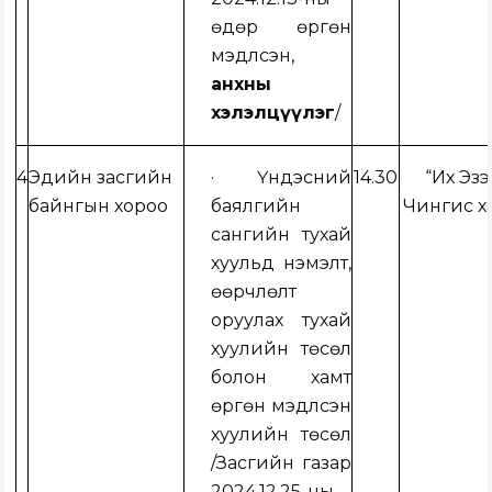
өдөр өргөн
мэдүүлсэн,
анхны
хэлэлцүүлэг
/
4
Эдийн засгийн
·
Үндэсний
14.30
“Их Эз
байнгын хороо
баялгийн
Чингис х
сангийн тухай
хуульд нэмэлт,
өөрчлөлт
оруулах тухай
хуулийн төсөл
болон хамт
өргөн мэдүүлсэн
хуулийн төсөл
/
Засгийн газар
2024.12.25-ны