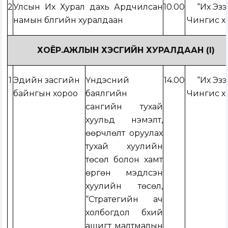
2
Улсын Их Хурал дахь Ардчилсан
10.00
“Их Эз
намын бүлгийн хуралдаан
Чингис х
ХОЁР.АЖЛЫН ХЭСГИЙН ХУРАЛДААН (I)
1
Эдийн засгийн
Үндэсний
14.00
“Их Эз
байнгын хороо
баялгийн
Чингис х
сангийн тухай
хуульд нэмэлт,
өөрчлөлт оруулах
тухай хуулийн
төсөл болон хамт
өргөн мэдүүлсэн
хуулийн төсөл,
“Стратегийн ач
холбогдол бүхий
ашигт малтмалын