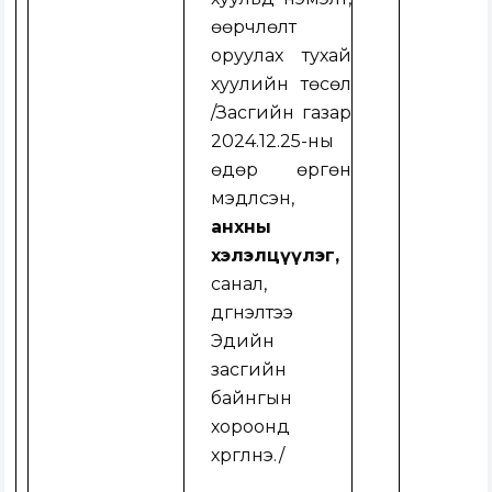
өөрчлөлт
оруулах тухай
хуулийн төсөл
/
Засгийн газар
2024.12.25-ны
өдөр өргөн
мэдүүлсэн,
анхны
хэлэлцүүлэг,
санал,
дүгнэлтээ
Эдийн
засгийн
байнгын
хороонд
хүргүүлнэ.
/