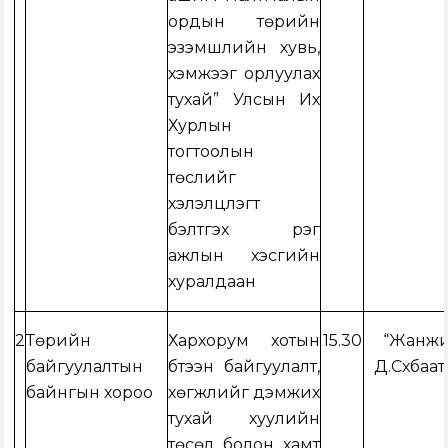
ордын төрийн
эзэмшлийн хувь,
хэмжээг орлуулах
тухай” Улсын Их
Хурлын
тогтоолын
төслийг
хэлэлцүүлэгт
бэлтгэх үүрэг
ажлын хэсгийн
хуралдаан
2
Төрийн
Хархорум хотын
15.30
“Жанж
байгуулалтын
бүтээн байгуулалт,
Д.Сүхбаат
байнгын хороо
хөгжлийг дэмжих
тухай хуулийн
төсөл болон хамт