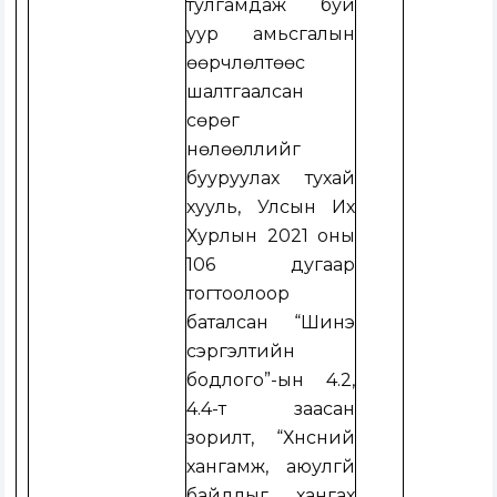
тулгамдаж буй
уур амьсгалын
өөрчлөлтөөс
шалтгаалсан
сөрөг
нөлөөллийг
бууруулах тухай
хууль, Улсын Их
Хурлын 2021 оны
106 дугаар
тогтоолоор
баталсан “Шинэ
сэргэлтийн
бодлого”-ын 4.2,
4.4-т заасан
зорилт, “Хүнсний
хангамж, аюулгүй
байдлыг хангах