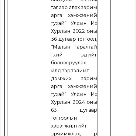
талаар авах зарим
арга хэмжээний
тухай” Улсын Их
Хурлын 2022 оны
36 дугаар тогтоол,
“Малын гаралтай
түүхий эдийг
боловсруулах
үйлдвэрлэлийг
дэмжих зарим
арга хэмжээний
тухай” Улсын Их
Хурлын 2024 оны
63 дугаар
тогтоолын
хэрэгжилтийг
эрчимжүүлэх, үр