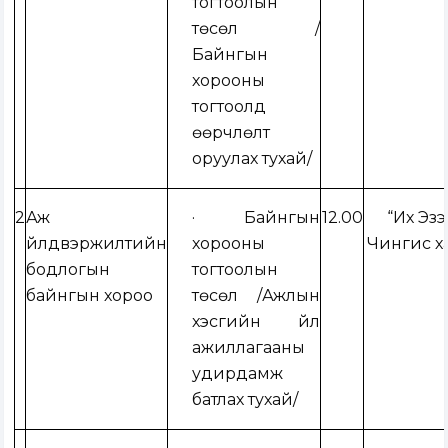
тогтоолын
төсөл /
Байнгын
хорооны
тогтоолд
өөрчлөлт
оруулах тухай
/
2
Аж
· Байнгын
12.00
“Их Эз
үйлдвэржилтийн
хорооны
Чингис х
бодлогын
тогтоолын
байнгын хороо
төсөл /
Ажлын
хэсгийн үйл
ажиллагааны
удирдамж
батлах тухай
/