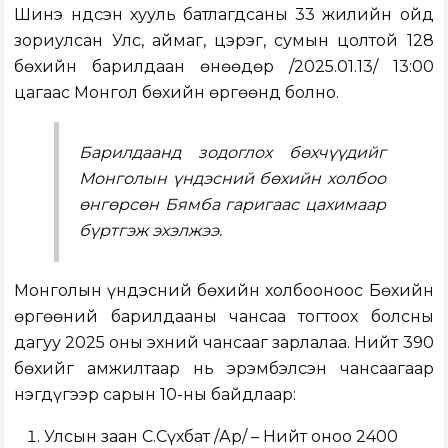
Шинэ Үндсэн хууль батлагдсаны 33 жилийн ойд
зориулсан Улс, аймаг, цэрэг, сумын цолтой 128
бөхийн барилдаан өнөөдөр /2025.01.13/ 13:00
цагаас Монгол бөхийн өргөөнд болно.
Барилдаанд зодоглох бөхчүүдийг
Монголын үндэсний бөхийн холбоо
өнгөрсөн Бямба гаригаас цахимаар
бүртгэж эхэлжээ.
Монголын үндэсний бөхийн холбооноос Бөхийн
өргөөний барилдааны чансаа тогтоох болсны
дагуу 2025 оны эхний чансааг зарлалаа. Нийт 390
бөхийг амжилтаар нь эрэмбэлсэн чансаагаар
нэгдүгээр сарын 10-ны байдлаар:
Улсын заан С.Сүхбат /Ар/ – Нийт оноо 2400