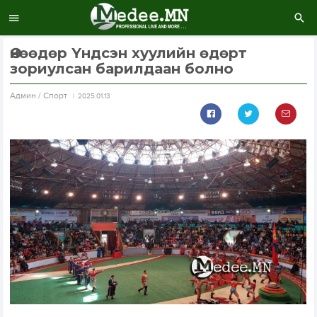
Өнөөдөр Үндсэн хуулийн өдөрт
зориулсан барилдаан болно
Aдмин / Спорт
2025.01.13