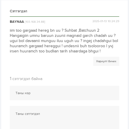
Сэтгэгдэл
BAYNAA
2025-01-13 10:24:29
[103.168.34.88]
iim too gargaad hereg bn uu ? Suhbat ,Batchuun 2
Hangaigiin umnu baruun zuunii magnaid garch chadah uu ?
ugui bol davaanii munguu iluu uguh uu ? ingej chadahgui bol
huuramch gargaad hereggui ! undesnii buh tsolooroo l yvj
irsen huuramch too budlian tarih shaardaga bhgui !
Хариулт бичих
1
сэтгэгдэл байна