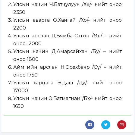
Улсын начин Ч.Батчулуун /Хө/- нийт оноо
2350
Улсын аварга О.Хангай /Хо/- нийт оноо
2200
Улсын арслан Ц.Бямба-Отгон /Өв/ – нийт
оноо- 2000
Улсын начин Д.Амарсайхан /Бу/ – нийт
оноо 1800
Аймгийн арслан Н.Өсөхбаяр /Сү/ – нийт
оноо 1750
Улсын харцага Э.Даш /Ду/- нийт оноо
17000
Улсын начин Э.Батмагнай /Бх/- нийт оноо
1650