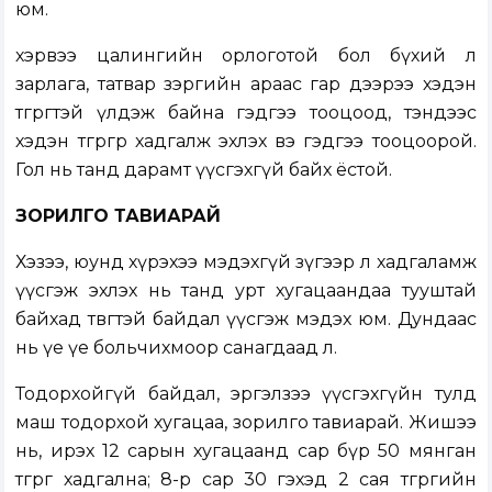
юм.
хэрвээ цалингийн орлоготой бол бүхий л
зарлага, татвар зэргийн араас гар дээрээ хэдэн
төгрөгтэй үлдэж байна гэдгээ тооцоод, тэндээс
хэдэн төгрөгөөр хадгалж эхлэх вэ гэдгээ тооцоорой.
Гол нь танд дарамт үүсгэхгүй байх ёстой.
ЗОРИЛГО ТАВИАРАЙ
Хэзээ, юунд хүрэхээ мэдэхгүй зүгээр л хадгаламж
үүсгэж эхлэх нь танд урт хугацаандаа тууштай
байхад төвөгтэй байдал үүсгэж мэдэх юм. Дундаас
нь үе үе больчихмоор санагдаад л.
Тодорхойгүй байдал, эргэлзээ үүсгэхгүйн тулд
маш тодорхой хугацаа, зорилго тавиарай. Жишээ
нь, ирэх 12 сарын хугацаанд сар бүр 50 мянган
төгрөг хадгална; 8-р сар 30 гэхэд 2 сая төгрөгийн