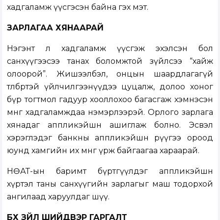
хадгаламж үүсгэсэн байна гэх мэт.
ЗАРЛАГАА ХЯНААРАЙ
Нэгэнт л хадгаламж үүсгэж эхэлсэн бол
санхүүгээсээ танах боломжтой зүйлсээ “хайж
олоорой”. Жишээлбэл, онцын шаардлагагүй
төлбөртэй үйлчилгээнүүдээ цуцалж, долоо хоног
бүр тогтмол гадуур хооллохоо багасгаж хэмнэсэн
мөнгөө хадгаламждаа нэмэрлээрэй. Орлого зарлага
хянадаг аппликэйшн ашиглаж болно. Эсвэл
хэрэглэдэг банкны аппликэйшн рүүгээ ороод
юунд хамгийн их мөнгө үрж байгаагаа хараарай.
НӨАТ-ын баримт бүртгүүлдэг аппликэйшн
хүртэл таны санхүүгийн зарлагыг маш тодорхой
ангилаад харуулдаг шүү.
БҮХ ЗҮЙЛ ШИЙДВЭР ГАРГАЛТ