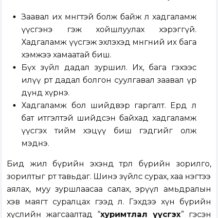
Заавал их мөнгөтэй болж байж л хадгаламж
үүсгэнэ гэж хойшлуулах хэрэггүй.
Хадгаламж үүсгэж эхлэхэд мөнгөний их бага
хэмжээ хамаатай биш.
Бүх зүйл дадал зуршил. Их, бага гэхээс
илүү өөртөө дадал болгон суулгавал заавал үр
дүнд хүрнэ.
Хадгаламж бол шийдвэр гаргалт. Ердөө л
бат итгэлтэй шийдсэн байхад хадгаламж
үүсгэх тийм хэцүү биш гэдгийг олж
мэднэ.
Бид жил бүрийн эхэнд төрөл бүрийн зорилго,
зорилтыг өөртөө тавьдаг. Шинэ зүйлс сурах, хаа нэгтээ
аялах, муу зуршлаасаа салах, эрүүл амьдралын
хэв маягт суралцах гээд л. Гэхдээ хүн бүрийн
хүслийн жагсаалтад “
хуримтлал үүсгэх
” гэсэн