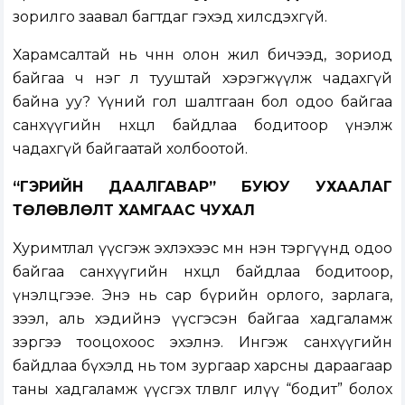
зорилго заавал багтдаг гэхэд хилсдэхгүй.
Харамсалтай нь өчнөөн олон жил бичээд, зориод
байгаа ч нэг л тууштай хэрэгжүүлж чадахгүй
байна уу? Үүний гол шалтгаан бол одоо байгаа
санхүүгийн нөхцөл байдлаа бодитоор үнэлж
чадахгүй байгаатай холбоотой.
“
ГЭРИЙН ДААЛГАВАР” БУЮУ УХААЛАГ
ТӨЛӨВЛӨЛТ ХАМГААС ЧУХАЛ
Хуримтлал үүсгэж эхлэхээс өмнө нэн тэргүүнд одоо
байгаа санхүүгийн нөхцөл байдлаа бодитоор,
үнэлцгээе. Энэ нь сар бүрийн орлого, зарлага,
зээл, аль хэдийнэ үүсгэсэн байгаа хадгаламж
зэргээ тооцохоос эхэлнэ. Ингэж санхүүгийн
байдлаа бүхэлд нь том зургаар харсны дараагаар
таны хадгаламж үүсгэх төлөвлөгөө илүү “бодит” болох