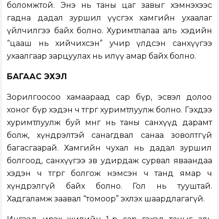
боломжтой. Энэ нь таны цаг завыг хэмнэхээс
гадна дадал зуршил үүсгэх хамгийн ухаалаг
үйлчилгээ байх болно. Хуримтлалаа аль хэдийн
“цааш нь хийчихсэн” учир үлдсэн санхүүгээ
ухаалгаар зарцуулах нь илүү амар байх болно.
БАГААС ЭХЭЛ
Зорилгоосоо хамаараад сар бүр, эсвэл долоо
хоног бүр хэдэн ч төгрөг хуримтлуулж болно. Гэхдээ
хуримтлуулж буй мөнгө нь таны санхүүд дарамт
болж, хүндрэлтэй санагдвал санаа зоволтгүй
багасгаарай. Хамгийн чухал нь дадал зуршил
болгоод, санхүүгээ зөв удирдаж сурвал яваандаа
хэдэн ч төгрөг болгож нэмсэн ч танд ямар ч
хүндрэлгүй байх болно. Гол нь тууштай.
Хадгаламж заавал “томоор” эхлэх шаардлагагүй.