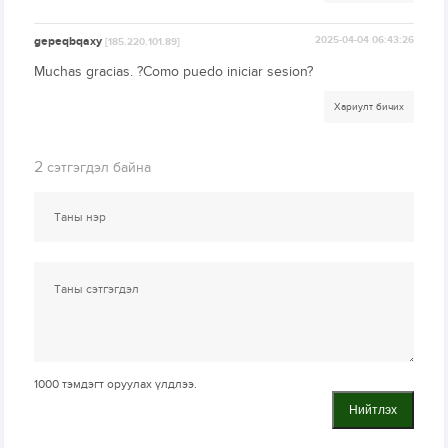
gepeqbqaxy
2025-04-04 06:43:26
[185.220.101.89]
Muchas gracias. ?Como puedo iniciar sesion?
Хариулт бичих
2
сэтгэгдэл байна
1000
тэмдэгт оруулах үлдлээ.
Нийтлэх