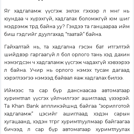
Яг хадгаламж үүсгэж эхлэх гэхээр л мөнгө нь
юундаа ч хүрэхгүй, хадгалах боломжгүй юм шиг
мэдрэмж төрөөд байна уу? Гэхдээ та ганцаараа ийм
биш гэдгийг дуулгахад “таатай” байна.
Гайхалтай нь, та хадгална гэсэн бат итгэлтэй
шийдвэр гаргаагүй л бол орлого тань хэд дахин
нэмэгдсэн ч хадгаламж үүсгэж чадахгүй хэвээрээ
л байна. Учир нь орлого нэмэх тусам дагаад
хэрэглээгээ нэмээд байвал яаж хадгалах билээ.
Иймээс та сар бүр данснаасаа автоматаар
хуримтлал үүсгэх үйлчилгээг ашиглаад үзээрэй.
Та Khan Bank аппликэйшнд байгаа “
зорилготой
хадгаламж
” цэсийг ашиглаад хэдэн сарын
хугацаанд, хэдэн төгрөг хуримтлуулмаар байгаагаа
бичээд л сар бүр автоматаар хуримтлуулах