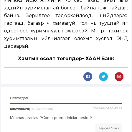
Ингээд ирэх жилийн 1-р сар гэхэд таныг аль
хэдийн хуримтлалтай болсон байна гэж найдаж
байна. Зорилгоо тодорхойлоод, шийдвэрээ
гаргаад, багаар ч хамаагүй, гол нь тууштай яг
одооноос хуримтлуулж эхлээрэй. Мөн өөрт тохирох
хуримтлалын үйлчилгээг олохыг хүсвэл
ЭНД
дараарай.
Хамтын өсөлт төгөлдөр- ХААН Банк
Сэтгэгдэл
aouwrecwtq
2025-04-04 06:43:27
[185.220.101.89]
Muchas gracias. ?Como puedo iniciar sesion?
Хариулт бичих