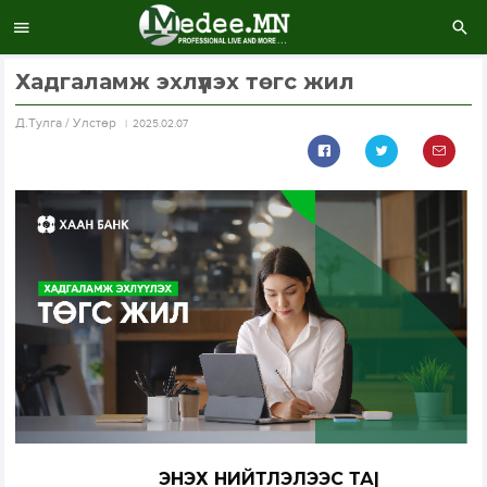
Хадгаламж эхлүүлэх төгс жил
Д.Тулга / Улстөр
2025.02.07
ЭНЭХҮҮ НИЙТЛЭЛЭЭС ТА|