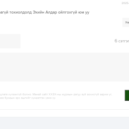
2025-
раагүй тохиолдолд Эхийн Алдар ойлгохгүй юм уу
Ха
6
сэтгэ
лага хүлээхгүй болно. Манай сайт ХХЗХ-ны журмын дагуу зүй зохисгүй зарим үг,
дээ бусдын эрх ашгийг хүндэтгэн үзнэ үү.