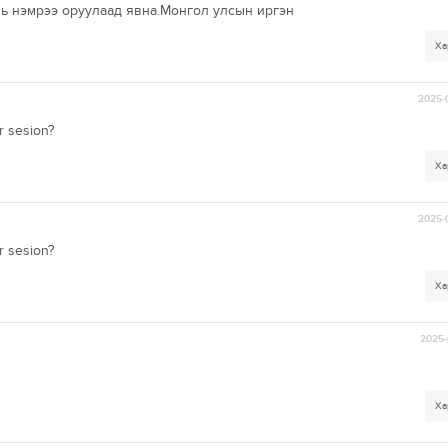
вь нэмрээ оруулаад явна.Монгол улсын иргэн
Ха
2025-
r sesion?
Ха
2025-
r sesion?
Ха
2025-
Ха