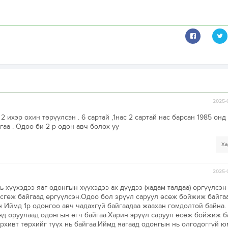
2025-
2 ихэр охин төрүүлсэн . 6 сартай ,1нас 2 сартай нас барсан 1985 онд 
гаа . Одоо би 2 р одон авч болох уу
Ха
2025-
ь хүүхэдээ яаг одонгын хүүхэдээ ах дүүдээ (хадам талдаа) өргүүлсэн
өсгөж байгаад өргүүлсэн.Одоо бол эрүүл саруул өсөж бойжиж байга
н Иймд 1р одонгоо авч чадахгүй байгаадаа жаахан гомдолтой байна.
онд оруулаад одонгын өгч байгаа.Харин эрүүл саруул өсөж бойжиж б
архивт төрхийг түүх нь байгаа.Иймд яагаад одонгын нь олгодоггүй ю