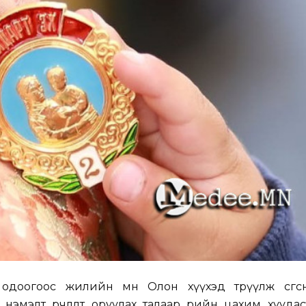
доогоос жилийн өмнө Олон хүүхэд төрүүлж өсгөсө
нэмэлт өөрчлөлт оруулах талаар өөрийн цахим хууда