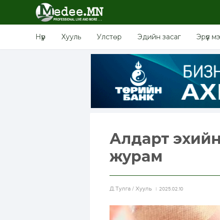
Нүүр
Хууль
Улстөр
Эдийн засаг
Эрүүл м
Алдарт эхийн
журам
Д.Тулга / Хууль
2025.02.10