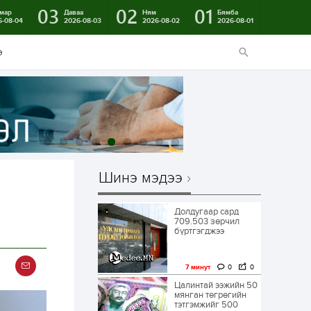
03
02
01
мар
Даваа
Ням
Бямба
6-08-04
2026-08-03
2026-08-02
2026-08-01
э
Шинэ мэдээ
Долдугаар сард
709.503 зөрчил
бүртгэгджээ
7 минут
0
0
Цалинтай ээжийн 50
мянган төгрөгийн
тэтгэмжийг 500