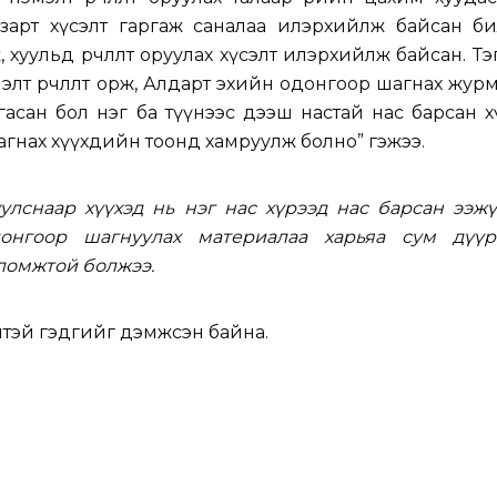
азарт хүсэлт гаргаж саналаа илэрхийлж байсан би
хуульд өөрчлөлт оруулах хүсэлт илэрхийлж байсан. Тэ
элт өөрчлөлт орж, Алдарт эхийн одонгоор шагнах журм
аргасан бол нэг ба түүнээс дээш настай нас барсан 
гнах хүүхдийн тоонд хамруулж болно” гэжээ.
улснаар хүүхэд нь нэг нас хүрээд нас барсан ээжү
онгоор шагнуулах материалаа харьяа сум дүүрэ
ломжтой болжээ.
үйтэй гэдгийг дэмжсэн байна.