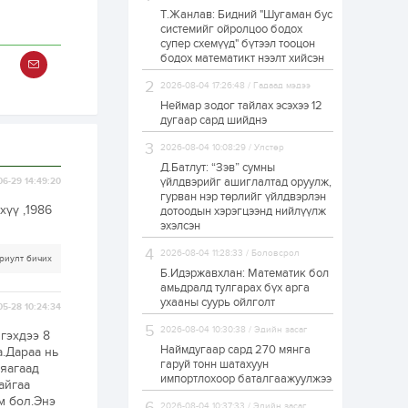
Т.Жанлав: Бидний "Шугаман бус
“Хотын дарга сонсож
системийг ойролцоо бодох
байна” 150150 тусгай
супер схемүүд" бүтээл тооцон
дугаарыг
наймдугаар сарын
бодох математикт нээлт хийсэн
14-нөөс ажиллуулж...
2026-08-04 17:26:48 / Гадаад мэдээ
19 цаг
0
0
Неймар зодог тайлах эсэхээ 12
“Чингис хаан” олон
дугаар сард шийднэ
улсын нисэх буудал
руу нийтийн тээврийн
2026-08-04 10:08:29 / Улстөр
автобус 24 цагаар
үйлчилж байна
Д.Батлут: “Зэв” сумны
үйлдвэрийг ашиглалтад оруулж,
06-29 14:49:20
23 цаг
1
0
гурван нэр төрлийг үйлдвэрлэн
хүү ,1986
дотоодын хэрэгцээнд нийлүүлж
Нийслэлийн
цэцэрлэгийн цахим
эхэлсэн
бүртгэл энэ сарын 10-
нд эхэлнэ
2026-08-04 11:28:33 / Боловсрол
риулт бичих
Б.Идэржавхлан: Математик бол
1 өдөр
0
0
амьдралд тулгарах бүх арга
ухааны суурь ойлголт
05-28 10:24:34
16 төрлийн эмийг нэг
эх үүсвэрээс
2026-08-04 10:30:38 / Эдийн засаг
худалдан авах
 гэхдээ 8
журмыг баталлаа
Наймдугаар сард 270 мянга
а.Дараа нь
гаруй тонн шатахуун
 яагаад
импортлохоор баталгаажуулжээ
1 өдөр
0
0
айгаа
м бол.Энэ
Нэгдүгээр
2026-08-04 10:37:33 / Эдийн засаг