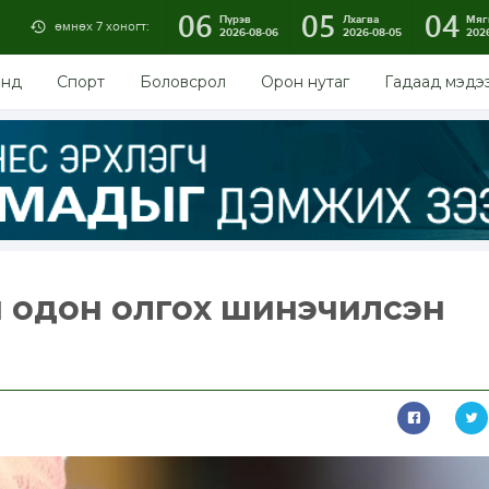
06
05
04
Пүрэв
Лхагва
Мяг
өмнөх 7 хоногт:
2026-08-06
2026-08-05
202
энд
Спорт
Боловсрол
Орон нутаг
Гадаад мэдэ
 одон олгох шинэчилсэн