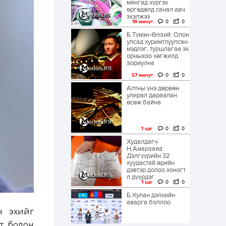
мянгад хүргэх
өргөдөлд санал авч
эхэлжээ
18 минут
0
0
Б.Түмэн-Өлзий: Олон
улсад хуримтлуулсан
мэдлэг, туршлагаа эх
орныхоо хөгжилд
зориулна
57 минут
0
0
Алтны үнэ дөрвөн
улирал дараалан
өсөж байна
1 цаг
0
0
Худалдагч
Н.Амарзаяа:
Дэлгүүрийн 32
хуудастай өрийн
дэвтэр долоо хоногт
л дүүрдэг
1 цаг
0
0
Б.Хулан дэлхийн
аварга боллоо
н эхийг
ст болон