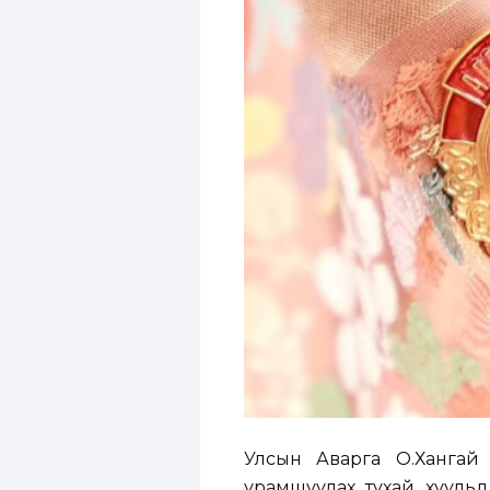
Улсын Аварга О.Хангай о
урамшуулах тухай хуульд 