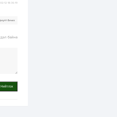
онцгой албан
02-12 18:36:19
татварыг тэглэлээ
1 өдөр
2
0
З.Мэндсайхан:
риулт бичих
Хүнсний нөөцийг
бэлтгэх агуулах,
зоорь бэлтгэх ААН-
үүдэд хөнгөлөлттэй
гдэл байна
зээл олгоно
1 өдөр
1
0
Европ дахь
монголчуудын
соёлын наадам
боллоо
1 өдөр
2
0
Өнгөрсөн сард
1,439.2 кг үнэт
металл худалдан
Нийтлэх
авчээ
1 өдөр
0
0
Б.Найдалаа: Энэ
өвөл илүү хүнд байж
магадгүй учир төр,
эрчим хүчний