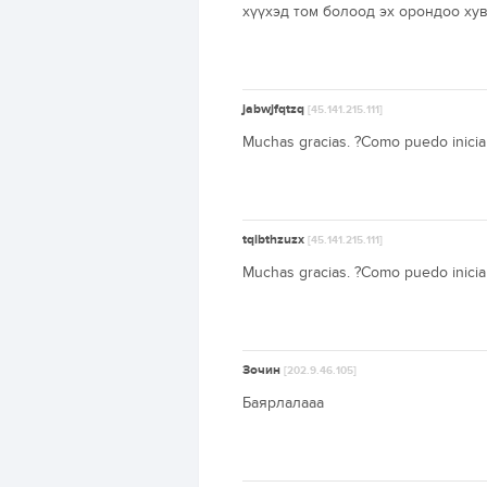
хүүхэд том болоод эх орондоо ху
jabwjfqtzq
[45.141.215.111]
Muchas gracias. ?Como puedo inicia
tqibthzuzx
[45.141.215.111]
Muchas gracias. ?Como puedo inicia
Зочин
[202.9.46.105]
Баярлалааа