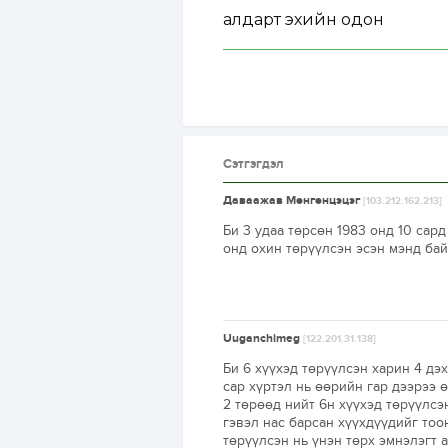
алдарт эхийн одон
Сэтгэгдэл
Даваажав Мөнгөнцэцэг
[103.212.162.213]
Би 3 удаа төрсөн 1983 онд 10 сард 
онд охин төрүүлсэн эсэн мэнд бай
Uuganchimeg
[122.201.31.138]
Би 6 хүүхэд төрүүлсэн харин 4 дэх
сар хүртэл нь өөрийн гар дээрээ 
2 төрөөд нийт 6н хүүхэд төрүүлсэ
гэвэл нас барсан хүүхдүүдийг то
төрүүлсэн нь үнэн төрх эмнэлэгт 