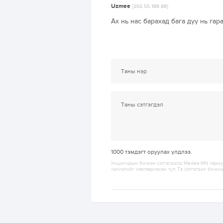
Uzmee
[202.55.188.88]
Ах нь нас барахад бага дүү нь га
1000
тэмдэгт оруулах үлдлээ.
Уншигчдын бичсэн сэтгэгдэлд Medee.MN хариуц
хэллэгийг хязгаарласан тул Та сэтгэгдэл бичих