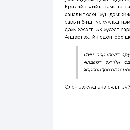
Ерөнхийлөгчийн тамгын г
саналыг олон хүн дэмжиж, 
сарын 6-нд тус хуульд нэм
дахь хэсэгт “Эх хүсэлт г
Алдарт эхийн одонгоор ша
Ийн өөрчлөлт ору
Алдарт эхийн од
хороондоо өгөх бо
Олон ээжүүд энэ өөрчлөлт з