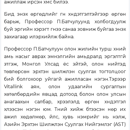
ажиллаж ирсэн хүмүүс билээ.
Бид энэхүү өргөдлийг гүн хүндэтгэлтэйгээр өргөн
барьж, Профессор П.Батчулуунд холбогдуулж
буй эрүүгийн хэрэгт гүнээ санаа зовниж буйгаа энэхүү
захиагаар илэрхийлж байна.
Профессор П.Батчулуун олон жилийн турш хүний
амь насыг аврах эмнэлгийн амьдралд эргэлтгүй
зүтгэж, Монгол Улсад ёс зүйтэй, олон нийтэд
төвлөрсөн эрхтэн шилжүүлэн суулгах тогтолцоог
бий болгохоор уйгагүй ажилласан нэгэн.Тэрээр
Vitallink аян, олон удаагийн сургалтын
хөтөлбөрүүдийн явцад дотоод болон олон улсын
анагаахын салбар, хүрээлэлд өргөн хүндэтгэл
хүлээсэн нэгэн юм. Түүний хийж бүтээсэн нөр их
ажил хөдөлмөр, үйлс, хувь нэмрийг нь үнэлж,
Азийн Эрхтэн Шилжүүлэн Суулгах Нийгэмлэг (AST)