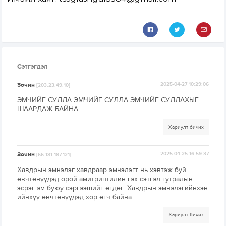
Сэтгэгдэл
Зочин
2025-04-27 10:29:06
[203.23.49.10]
ЭМЧИЙГ СУЛЛА ЭМЧИЙГ СУЛЛА ЭМЧИЙГ СУЛЛАХЫГ
ШААРДАЖ БАЙНА
Хариулт бичих
Зочин
2025-04-25 16:59:37
[66.181.187.121]
Хавдрын эмнэлэг хавдраар эмнэлэгт нь хэвтэж буй
өвчтөнүүдэд орой амитриптилин гэх сэтгэл гутралын
эсрэг эм буюу сэргээшийг өгдөг. Хавдрын эмнэлэгийнхэн
ийнхүү өвчтөнүүдэд хор өгч байна.
Хариулт бичих