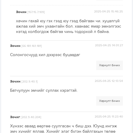
Зочин
2025-04-25 15:46:25
[157.15.7.109]
хачин гахай юу гэх гээд юу гээд байгаан чи. хуцалгүй
ажлаа хий эмч ухаантайн бол. хаанаас ямар эмнэлгээс
нэтэд холбогдож байгаа чинь тодорхой л байна.
Зочин
2025-04-25 14:01:27
[66.181.161.181]
Солонгосчууд хил дээрээс буцаадаг
Хариулт бичих
Зочин
2025-04-25 12:13:54
[202.9.40.1]
Батчулуун эмчийг суллах хэрэгтэй.
Хариулт бичих
Зочиг
2025-04-25 11:23:40
[202.9.40.204]
Хүнээс аваад өөртөө суулгасан ч биш дээ. Юунд ингэж
эмч хүнийг яллав. Хүнийг элэг бүтэн байлгахын төлөө