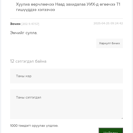
Хуулиа өөрчлөөчээ Наад захидалаа УИХ-д өгөөчээ Т1
гишүүддээ хэлээчээ
Зочин
2025-04-25 09:24:42
[202.9.47.57]
Эмчийг сулла.
Хариулт бичих
12
сэтгэгдэл байна
1000
тэмдэгт оруулах үлдлээ.