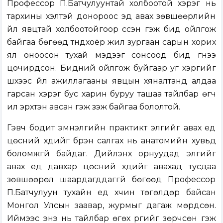
Профессор П.Батчулуунтай холбоотой хэрэг нь
тархины үхэлтэй донороос эд авах зөвшөөрлийн
үйл явцтай холбоотойгоор үүссэн гэж бид ойлгож
байгаа бөгөөд түүндхоёр жил зургаан сарын хорих
ял оноосон тухай мэдээг сонсоод бид гүнээ
цочирдсон. Бидний ойлгож буйгаар уг хэргийг
шүүхээс үйл ажиллагааны явцын хяналтанд алдаа
гарсан хэрэг бус харин буруу ташаа тайлбар өгч
илүү эрхтэн авсан гэж үзэж байгаа бололтой.
Гэвч бодит эмнэлгийн практикт элгийг авах үед
цөсний хүүдийг бүрэн салгах нь анатомийн хувьд
боломжгүй байдаг. Дийлэнх орнуудад элгийг
авах үед давхар цөсний хүүдийг авахад тусдаа
зөвшөөрөл шаардагддаггүй бөгөөд Профессор
П.Батчулуун тухайн үед хүчин төгөлдөр байсан
Монгол Улсын заавар, журмыг дагаж мөрдсөн.
Иймээс энэ нь тайлбар өгөх үүргийг зөрчсөн гэж