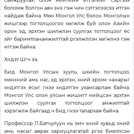
сайжруулах, олон нийтийн итгэлийг сэргээх
боломж болгон авч үзнэ гэж чин сэтгэлээсээ итгэн
найдаж байна. Мөн Монгол Улс болон Монголын
жишгээр тогтолцоогоо хөгжүүлж буй олон Азийн
орон эд, эрхтэн шилжүүлэн суулгах тогтолцоог ёс
зүйг баримтланамжилттай үргэлжлүүлэн хөгжүүлнэ гэж
итгэж байна.
Хүндэт Шүүгч ээ,
Бид Монгол Улсын хууль, шүүхийн тогтолцоо,
мөнхүний амь нас, эд эрхтэн, хүний эрхэм чанарыг
хүндэтгэх ёсыг гүнээ хүндэтгэн ухамсарлаж байна.
Монгол Улс олон улсын жишигт нийцсэн эрхтэн
шилжүүлэн суулгах тогтолцоог амжилттай
хэрэгжүүлж байгаад ч бид гүнээ талархаж байна.
Профессор П.Батчулуун нь эмч хүний хувьд хүний
амь насыг аврах хариуцлагатай үүргээ биелүүлсэн