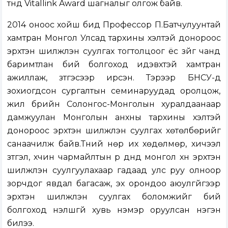
түүнд Vitallink Award шагналыг олгож байв.
2014 оноос хойш бид Профессор П.Батчулуунтай
хамтран Монгол Улсад тархины үхэлтэй донороос
эрхтэн шилжүүлэн суулгах тогтолцоог ёс зүйг чанд
баримтлан бий болгоход идэвхтэй хамтран
ажиллаж, зүтгэсээр ирсэн. Тэрээр БНСУ-д
зохиогдсон сургалтын семинаруудад оролцож,
жил бүрийн Солонгос-Монголын хуралдаанаар
дамжуулан Монголын анхны тархины үхэлтэй
донороос эрхтэн шилжүүлэн суулгах хөтөлбөрийг
санаачилж байв.Түүний нөр их хөдөлмөр, хичээл
зүтгэл, хүчин чармайлтын үр дүнд монгол хүн эрхтэн
шилжүүлэн суулгуулахаар гадаад улс руу олноор
зорчдог явдал багасаж, эх орондоо аюулгүйгээр
эрхтэн шилжүүлэн суулгах боломжийг бий
болгоход үнэлшгүй хувь нэмэр оруулсан нэгэн
билээ.