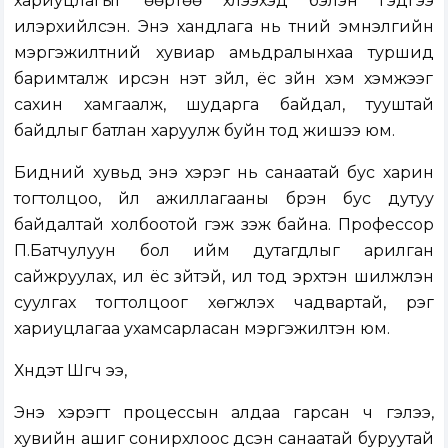
хариуцлагыг өөртөө хүлээхэд бэлэн гэдгээ
илэрхийлсэн. Энэ хандлага нь түүний эмнэлгийн
мэргэжилтний хувиар амьдралынхаа туршид
баримталж ирсэн үнэт зүйл, ёс зүйн хэм хэмжээг
сахин хамгаалж, шударга байдал, тууштай
байдлыг батлан харуулж буйн тод жишээ юм.
Бидний хувьд энэ хэрэг нь санаатай бус харин
тогтолцоо, үйл ажиллагааны бүрэн бус дутуу
байдалтай холбоотой гэж үзэж байна. Профессор
П.Батчулуун бол ийм дутагдлыг арилган
сайжруулах, илүү ёс зүйтэй, ил тод эрхтэн шилжүүлэн
суулгах тогтолцоог хөгжүүлэх чадвартай, үүрэг
хариуцлагаа ухамсарласан мэргэжилтэн юм.
Хүндэт Шүүгч ээ,
Энэ хэрэгт процессын алдаа гарсан ч гэлээ,
хувийн ашиг сонирхлоос үүдсэн санаатай буруутай