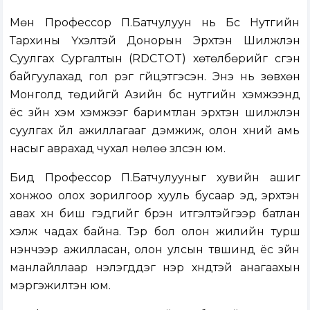
Мөн Профессор П.Батчулуун нь Бүс Нутгийн
Тархины Үхэлтэй Донорын Эрхтэн Шилжүүлэн
Суулгах Сургалтын (RDCTOT) хөтөлбөрийг үүсгэн
байгуулахад гол үүрэг гүйцэтгэсэн. Энэ нь зөвхөн
Монголд төдийгүй Азийн бүс нутгийн хэмжээнд
ёс зүйн хэм хэмжээг баримтлан эрхтэн шилжүүлэн
суулгах үйл ажиллагааг дэмжиж, олон хүний амь
насыг аврахад чухал нөлөө үзүүлсэн юм.
Бид Профессор П.Батчулууныг хувийн ашиг
хонжоо олох зорилгоор хууль бусаар эд, эрхтэн
авах хүн биш гэдгийг бүрэн итгэлтэйгээр батлан
хэлж чадах байна. Тэр бол олон жилийн турш
үнэнчээр ажилласан, олон улсын түвшинд ёс зүйн
манлайллаар үнэлэгддэг нэр хүндтэй анагаахын
мэргэжилтэн юм.