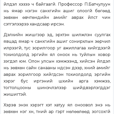
үйлдэл хэзээ ч байгаагүй. Профессор П.Батчулуун
нь ямар нэгэн санхүүгийн ашиг олоогүй бөгөөд
зөвхөн өвчтөнүүдийн амийг аврах үйлст чин
сэтгэлээрээ хандсаар ирсэн.
Дэлхийн жишгээр эд, эрхтэн шилжүүлэн суулгах
явцад ямар ч санхүүгийн ашиг сонирхлын зөрчил
илрээгүй, тус зорилгоор уг ажиллагаа хийгдээгүй
тохиолдолд эрүүгийн ял оноох нь туйлын ховор
үзэгдэл юм. Олон улсын хэмжээнд, хийсэн үйлдэл
нь зөвхөн сайн санааны үндсэн дээр, хүний амийг
аврах зорилгоор хийгдсэн тохиолдолд эрүүгийн
хэрэг бус иргэний шүүхийн арга хэмжээ,
тогтолцооны шинэчлэлээр шийдвэрлэгддэг
жишигтэй.
Хэрэв энэхүү хэрэгт хэт хатуу ял оноовол энэ нь
зөвхөн нэг хүн, түүний ар гэрт нөлөөлөөд зогсохгүй