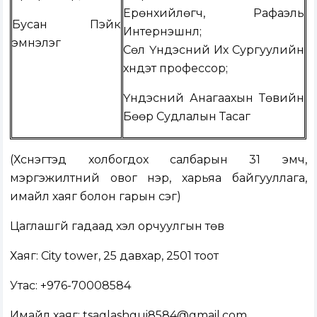
Ерөнхийлөгч, Рафаэль
Бусан Пэйк
Интернэшнл;
эмнэлэг
Сөүл Үндэсний Их Сургуулийн
хүндэт профессор;
Үндэсний Анагаахын Төвийн
Бөөр Судлалын Тасаг
(Хүснэгтэд холбогдох салбарын 31 эмч,
мэргэжилтний овог нэр, харьяа байгууллага,
имайл хаяг болон гарын үсэг)
Цаглашгүй гадаад хэл орчуулгын төв
Хаяг: City tower, 25 давхар, 2501 тоот
Утас: +976-70008584
Имайл хаяг:
tsaglashgui8584@gmail.com