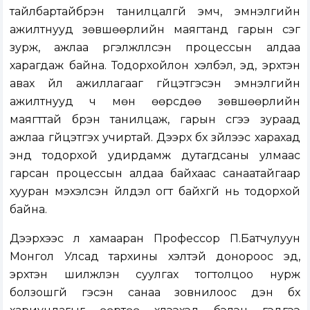
тайлбартайбүрэн танилцалгүй эмч, эмнэлгийн
ажилтнууд зөвшөөрлийн маягтанд гарын үсэг
зурж, ажлаа үргэлжлүүлсэн процессын алдаа
харагдаж байна. Тодорхойлон хэлбэл, эд, эрхтэн
авах үйл ажиллагааг гүйцэтгэсэн эмнэлгийн
ажилтнууд ч мөн өөрсдөө зөвшөөрлийн
маягттай бүрэн танилцаж, гарын үсгээ зураад
ажлаа гүйцэтгэх учиртай. Дээрх бүх зүйлээс харахад
энд тодорхой удирдамж дутагдсаны улмаас
гарсан процессын алдаа байхаас санаатайгаар
хууран мэхэлсэн үйлдэл огт байхгүй нь тодорхой
байна.
Дээрхээс үл хамааран Профессор П.Батчулуун
Монгол Улсад тархины үхэлтэй донороос эд,
эрхтэн шилжүүлэн суулгах тогтолцоо нурж
болзошгүй гэсэн санаа зовнилоос үүдэн бүх