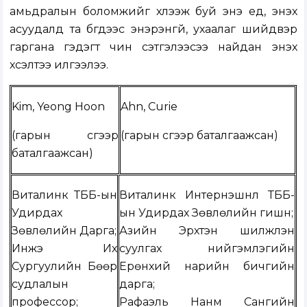
амьдралын боломжийг хүлээж буй энэ үед, энэхүү
асуудалд та бүгдээс энэрэнгүй, ухаалаг шийдвэр
гаргана гэдэгт чин сэтгэлээсээ найдан энэхүү
хүсэлтээ илгээлээ.
Kim, Yeong Hoon
Ahn, Curie
(гарын үсгээр
(гарын үсгээр баталгаажсан)​
баталгаажсан)​
Виталинк ТББ-ын
Виталинк Интернэшнл ТББ-
Удирдах
ын Удирдах Зөвлөлийн гишүүн;
Зөвлөлийн Дарга;
Азийн Эрхтэн шилжүүлэн
Инжэ Их
суулгах нийгэмлэгийн
Сургуулийн Бөөр
Ерөнхий нарийн бичгийн
судлалын
дарга;
профессор;
Рафаэль Нанүм Сангийн