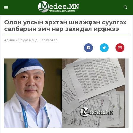
Олон улсын эрхтэн шилжүүлэн суулгах
салбарын эмч нар захидал ирүүлжээ
Aдмин / Эрүүл мэнд
2025.04.25