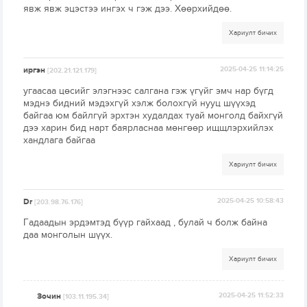
явж явж эцэстээ ингэх ч гэж дээ. Хөөрхийдөө.
Хариулт бичих
иргэн
2025-04-25 11:14:25
[202.21.121.179]
угаасаа цөсийг элэгнээс салгана гэж үгүйг эмч нар бүгд
мэднэ бидний мэдэхгүй хэлж болохгүй нууц шүүхэд
байгаа юм байлгүй эрхтэн худалдах туай монголд байхгүй
дээ харин бид нарт баярласнаа мөнгөөр ищщлэрхийлэх
хандлага байгаа
Хариулт бичих
Dr
2025-04-25 10:58:43
[203.98.76.176]
Гадаадын эрдэмтэд бүүр гайхаад , булай ч болж байна
даа монголын шүүх.
Хариулт бичих
Зочин
2025-04-25 11:52:33
[103.11.195.34]