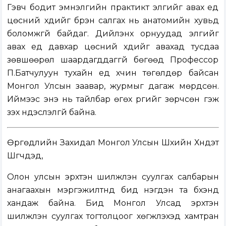
Гэвч бодит эмнэлгийн практикт элгийг авах үед
цөсний хүүдийг бүрэн салгах нь анатомийн хувьд
боломжгүй байдаг. Дийлэнх орнуудад элгийг
авах үед давхар цөсний хүүдийг авахад тусдаа
зөвшөөрөл шаардагддаггүй бөгөөд Профессор
П.Батчулуун тухайн үед хүчин төгөлдөр байсан
Монгол Улсын заавар, журмыг дагаж мөрдсөн.
Иймээс энэ нь тайлбар өгөх үүргийг зөрчсөн гэж
үзэх үндэслэлгүй байна.
Өргөдлийн Захидал Монгол Улсын Шүүхийн Хүндэт
Шүүгчдэд,
Олон улсын эрхтэн шилжүүлэн суулгах салбарын
анагаахын мэргэжилтнүүд бид нэгдэн та бүхэнд
хандаж байна. Бид Монгол Улсад эрхтэн
шилжүүлэн суулгах тогтолцоог хөгжүүлэхэд хамтран