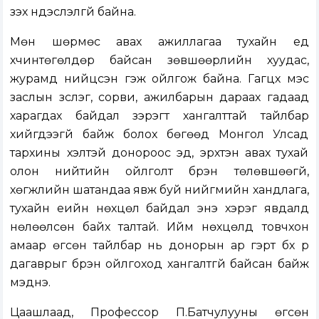
үзэх үндэслэлгүй байна.
Мөн шөрмөс авах ажиллагаа тухайн үед
хүчинтөгөлдөр байсан зөвшөөрлийн хуудас,
журамд нийцсэн гэж ойлгож байна. Гагцхүү мэс
заслын зүслэг, сорви, ажилбарын дараах гадаад
харагдах байдал зэрэгт хангалттай тайлбар
хийгдээгүй байж болох бөгөөд Монгол Улсад
тархины үхэлтэй донороос эд, эрхтэн авах тухай
олон нийтийн ойлголт бүрэн төлөвшөөгүй,
хөгжлийн шатандаа явж буй нийгмийн хандлага,
тухайн үеийн нөхцөл байдал энэ хэрэг явдалд
нөлөөлсөн байх талтай. Ийм нөхцөлд товчхон
амаар өгсөн тайлбар нь донорын ар гэрт бүх үр
дагаврыг бүрэн ойлгоход хангалтгүй байсан байж
мэднэ.
Цаашлаад, Профессор П.Батчулууны өгсөн