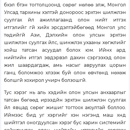
бүхэл бүтэн тогтолцоонд сөрөг нөлөө үзүүлж, Монгол
Улсад тархины үхэлтэй донороос эрхтэн шилжүүлэн
суулгах үйл ажиллагаанд олон нийт итгэх
итгэлийг үгүй хийх эрсдэлтэйбөгөөд Монгол улс
төдийгүй Ази, Дэлхийн олон улсын эрхтэн
шилжүүлэн суулгах үйлс, шинжлэх ухааны хөгжлийг
хойш татсан асуудал болох юм. Ийнхүү ард
нийтийн итгэл эвдэрвэл дахин сэргээхэд олон
жил шаардагдаж, амь насыг авруулах цорын
ганц боломжоо хүлээж буй олон өвчтөнд нөхөж
болшгүй хохирол учирч болзошгүй.
Тус хэрэг нь аль хэдийн олон улсын анхаарлыг
татсан бөгөөд ирээдүйн эрхтэн шилжүүлэн суулгах
үйл явцад сөрөг жишиг тогтоох аюултай боллоо.
Иймээс бид уг хэргийг хэн нэгэнд маш хүнд
шийтгэл оногдуулсан хэрэг бус харин системийг