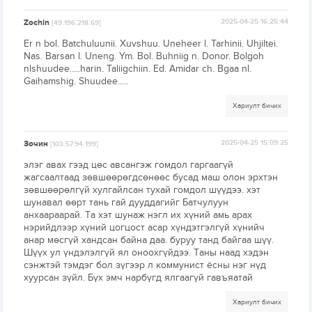
Zochin
2025-04-25 16:25:44
[49.196.218.69]
Er n bol. Batchuluunii. Xuvshuu. Uneheer l. Tarhinii. Uhjiltei.
Nas. Barsan l. Uneng. Ym. Bol. Buhniig n. Donor. Bolgoh
nlshuudee.....harin. Taliigchiin. Ed. Amidar ch. Bgaa nl.
Gaihamshig. Shuudee.....
Хариулт бичих
Зочин
2025-04-25 15:09:25
[103.57.94.199]
элэг авах гээд цөс авсангэж гомдол гаргаагүй
жагсаалтаад зөвшөөрөгдсөнөөс бусад маш олон эрхтэн
зөвшөөрөлгүй хулгайлсан тухай гомдол шүүдээ. хэт
шунавал өөрт тань гай дууддагийг Батчулуун
анхаараарай. Та хэт шунаж нэгл их хүний амь арах
нэрийдлээр хүний цогцост асар хүндэтгэлгүй хүнийч
анар мөсгүй хандсан байна даа. буруу танд байгаа шүү.
Шүүх ул үндэлэлгүй ял оноохгүйдээ. Таны наад хэдэн
сэнжтэй тэмдэг бол зүгээр л коммунист ёсны нэг нүд
хуурсан зүйл. Бүх эмч нарбүгд ялгаагүй гавъяатай
Хариулт бичих