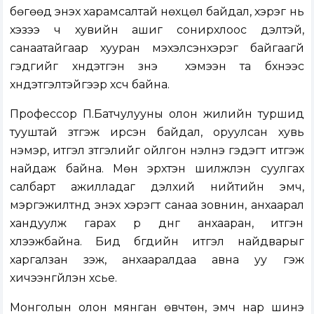
бөгөөд энэхүү харамсалтай нөхцөл байдал, хэрэг нь
хэзээ ч хувийн ашиг сонирхлоос үүдэлтэй,
санаатайгаар хууран мэхэлсэнхэрэг байгаагүй
гэдгийг хүндэтгэн үзнэ үү хэмээн та бүхнээс
хүндэтгэлтэйгээр хүсч байна.
Профессор П.Батчулууны олон жилийн туршид
тууштай зүтгэж ирсэн байдал, оруулсан хувь
нэмэр, итгэл зүтгэлийг ойлгон үнэлнэ гэдэгт итгэж
найдаж байна. Мөн эрхтэн шилжүүлэн суулгах
салбарт ажилладаг дэлхий нийтийн эмч,
мэргэжилтнүүд энэхүү хэрэгт санаа зовнин, анхаарал
хандуулж гарах үр дүнг анхааран, итгэн
хүлээжбайна. Бид бүгдийн итгэл найдварыг
харгалзан үзэж, анхааралдаа авна уу гэж
хичээнгүйлэн хүсье.
Монголын олон мянган өвчтөн, эмч нар шинэ