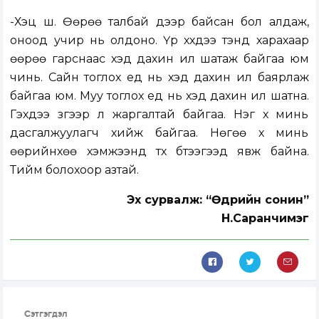
-Хэцүү шүү. Өөрөө талбай дээр байсан бол алдаж,
оноод учир нь олдоно. Үр хүүхдээ тэнд харахаар
өөрөө гарснаас хэд дахин илүү шатаж байгаа юм
чинь. Сайн тоглох үед нь хэд дахин илүү баярлаж
байгаа юм. Муу тоглох үед нь хэд дахин илүү шатна.
Гэхдээ зүгээр л жаргалтай байгаа. Нэг хүү минь
дасгалжуулагч хийж байгаа. Нөгөө хүү минь
өөрийнхөө хэмжээнд түүх бүтээгээд явж байна.
Тийм болохоор азтай.
Эх сурвалж: “Өдрийн сонин”
Н.Саранчимэг
Сэтгэгдэл