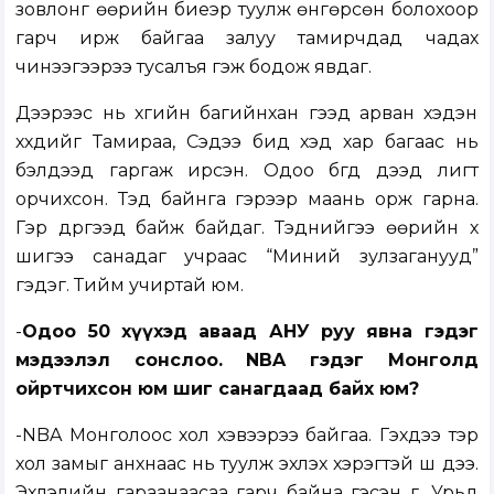
зовлонг өөрийн биеэр туулж өнгөрсөн болохоор
гарч ирж байгаа залуу тамирчдад чадах
чинээгээрээ тусалъя гэж бодож явдаг.
Дээрээс нь хүүгийн багийнхан гээд арван хэдэн
хүүхдийг Тамираа, Сэдээ бид хэд хар багаас нь
бэлдээд гаргаж ирсэн. Одоо бүгд дээд лигт
орчихсон. Тэд байнга гэрээр маань орж гарна.
Гэр дүүргээд байж байдаг. Тэднийгээ өөрийн хүү
шигээ санадаг учраас “Миний зулзаганууд”
гэдэг. Тийм учиртай юм.
-
Одоо 50 хүүхэд аваад АНУ руу явна гэдэг
мэдээлэл сонслоо. NBA гэдэг Монголд
ойртчихсон юм шиг санагдаад байх юм?
-NBA Монголоос хол хэвээрээ байгаа. Гэхдээ тэр
хол замыг анхнаас нь туулж эхлэх хэрэгтэй шүү дээ.
Эхлэлийн гараанаасаа гарч байна гэсэн үг. Урьд