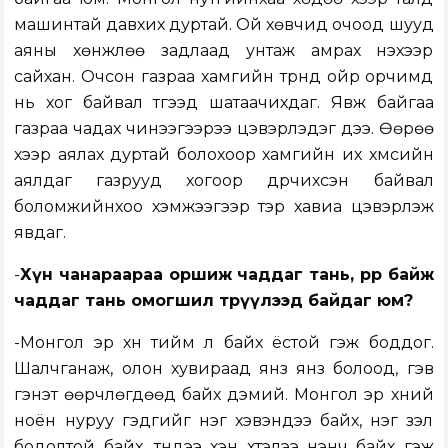
машинтай давхих дуртай. Ой хөвчид очоод шууд
аяны хөнжлөө задлаад унтаж амрах үнэхээр
сайхан. Очсон газраа хамгийн түрүүнд ойр орчимд
нь хог байвал түүгээд шатаачихдаг. Явж байгаа
газраа чадах чинээгээрээ цэвэрлэдэг дээ. Өөрөө
хээр аялах дуртай болохоор хамгийн их хүмүүсийн
аялдаг газрууд хогоор дүүрчихсэн байвал
боломжийнхоо хэмжээгээр тэр хавиа цэвэрлэж
явдаг.
-
Хүн чанараараа оршиж чаддаг тань, өөрөөрөө байж
чаддаг тань омогшил төрүүлээд байдаг юм?
-Монгол эр хүн тийм л байх ёстой гэж боддог.
Шалчганаж, олон хувираад янз янз болоод, гэв
гэнэт өөрчлөгдөөд байх дэмий. Монгол эр хүний
ноён нуруу гэдгийг нэг хэвэндээ байх, нэг үзэл
бодолтой байх, түүндээ үхэн үхтэлээ үнэнч байх гэж