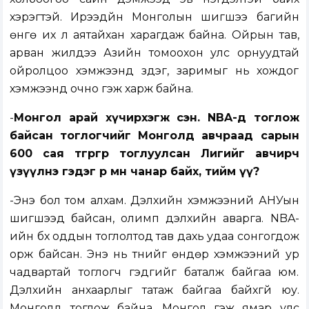
хэрэгтэй. Ирээдүйн Монголын шигшээ багийн
өнгө их л аятайхан харагдаж байна. Ойрын тав,
арван жилдээ Азийн томоохон улс орнуудтай
ойролцоо хэмжээнд үздэг, заримыг нь хождог
хэмжээнд очно гэж харж байна.
-
Монгол арай хүчирхэгж сэн. NBA-д тоглож
байсан тоглогчийг Монголд авчраад сарын
600 сая төгрөгөөр тоглуулсан Лигийг авчирч
үзүүлнэ гэдэг өөрөө мөн чанар байх, тийм үү?
-Энэ бол том алхам. Дэлхийн хэмжээний АНУын
шигшээд байсан, олимп дэлхийн аварга. NBA-
ийн бүх оддын тоглолтод тав дахь удаа сонгогдож
орж байсан. Энэ нь түүнийг өндөр хэмжээний ур
чадвартай тоглогч гэдгийг баталж байгаа юм.
Дэлхийн анхаарлыг татаж байгаа байхгүй юу.
Монголд тоглож байна. Монгол гэж ямар улс