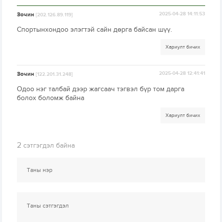
Зочин
2025-04-28 14:11:53
[202.126.89.119]
Спортынхондоо элэгтэй сайн дөрга байсан шүү.
Хариулт бичих
Зочин
2025-04-28 12:41:41
[122.201.31.248]
Одоо нэг талбай дээр жагсаач тэгвэл бүр том дарга
болох боломж байна
Хариулт бичих
2
сэтгэгдэл байна