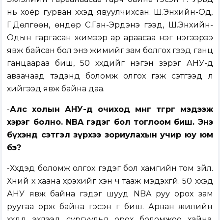
нь хоёр гурван хүүхэд явуулчихсан. Ш.Энхийн-Од,
Г.Дөлгөөн, өндөр С.Ган-Эрдэнэ гээд, Ш.Энхийн-
Одын гаргасан жимээр ар араасаа нэг нэгээрээ
явж байсан бол энэ жимийг зам болгох гээд ганц
ганцаараа биш, 50 хүүхдийг нэгэн зэрэг АНУ-д
аваачаад тэдэнд боломж олгох гэж сэтгээд л
хийгээд явж байна даа.
-
Алс холын АНУ-д очиход мөнгө төгрөг мэдээж
хэрэг болно. NBA гэдэг бол тоглоом биш. Энэ
бүхэнд сэтгэл зүрхээ зориулахын учир юу юм
бэ?
-Хүүхдэд боломж олгох гэдэг бол хамгийн том зүйл.
Хүний хүү хаана хүрэхийг хэн ч тааж мэдэхгүй. 50 хүүхэд
АНУ явж байна гэдэг шууд NBA руу орох зам
руугаа орж байна гэсэн үг биш. Арван жилийн
хүүхдүүд эхлээд сургуульд орох боломжоо хайна.