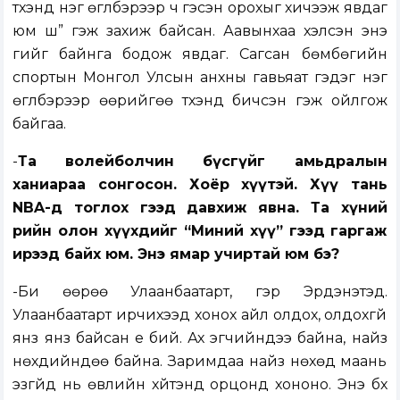
түүхэнд нэг өгүүлбэрээр ч гэсэн орохыг хичээж явдаг
юм шүү” гэж захиж байсан. Аавынхаа хэлсэн энэ
үгийг байнга бодож явдаг. Сагсан бөмбөгийн
спортын Монгол Улсын анхны гавьяат гэдэг нэг
өгүүлбэрээр өөрийгөө түүхэнд бичсэн гэж ойлгож
байгаа.
-
Та волейболчин бүсгүйг амьдралын
ханиараа сонгосон. Хоёр хүүтэй. Хүү тань
NBA-д тоглох гээд давхиж явна. Та хүний
өөрийн олон хүүхдийг “Миний хүү” гээд гаргаж
ирээд байх юм. Энэ ямар учиртай юм бэ?
-Би өөрөө Улаанбаатарт, гэр Эрдэнэтэд.
Улаанбаатарт ирчихээд хонох айл олдох, олдохгүй
янз янз байсан үе бий. Ах эгчийндээ байна, найз
нөхдийндөө байна. Заримдаа найз нөхөд маань
эзгүйд нь өвлийн хүйтэнд орцонд хононо. Энэ бүх