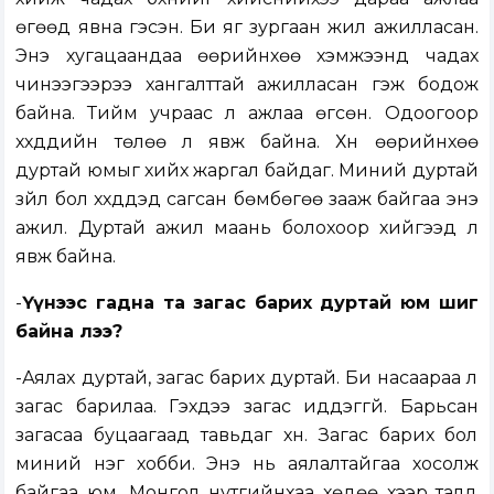
өгөөд явна гэсэн. Би яг зургаан жил ажилласан.
Энэ хугацаандаа өөрийнхөө хэмжээнд чадах
чинээгээрээ хангалттай ажилласан гэж бодож
байна. Тийм учраас л ажлаа өгсөн. Одоогоор
хүүхдүүдийн төлөө л явж байна. Хүн өөрийнхөө
дуртай юмыг хийх жаргал байдаг. Миний дуртай
зүйл бол хүүхдүүдэд сагсан бөмбөгөө зааж байгаа энэ
ажил. Дуртай ажил маань болохоор хийгээд л
явж байна.
-
Үүнээс гадна та загас барих дуртай юм шиг
байна лээ?
-Аялах дуртай, загас барих дуртай. Би насаараа л
загас барилаа. Гэхдээ загас иддэггүй. Барьсан
загасаа буцаагаад тавьдаг хүн. Загас барих бол
миний нэг хобби. Энэ нь аялалтайгаа хосолж
байгаа юм. Монгол нутгийнхаа хөдөө хээр талд