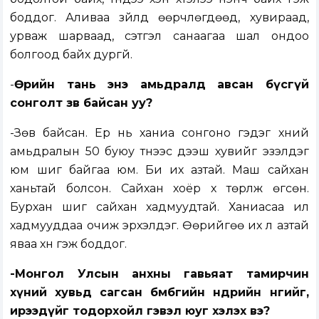
боддог. Аливаа зүйлд өөрчлөгдөөд, хувираад,
урваж шарваад, сэтгэл санаагаа шал ондоо
болгоод байх дургүй.
-
Өөрийн тань энэ амьдралд авсан бүсгүй
сонголт зөв байсан уу?
-Зөв байсан. Ер нь ханиа сонгоно гэдэг хүний
амьдралын 50 буюу түүнээс дээш хувийг эзэлдэг
юм шиг байгаа юм. Би их азтай. Маш сайхан
ханьтай болсон. Сайхан хоёр хүү төрүүлж өгсөн.
Бурхан шиг сайхан хадмуудтай. Ханиасаа илүү
хадмууддаа очиж эрхэлдэг. Өөрийгөө их л азтай
яваа хүн гэж боддог.
-Монгол Улсын анхны гавьяат тамирчин
хүний хувьд сагсан бөмбөгийн өнөөдрийн өнгийг,
ирээдүйг тодорхойл гэвэл юуг хэлэх вэ?