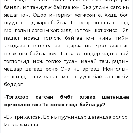
байдгийг таниулж байгаа юм. Энэ улсын сагс нь
яадаг юм. Одоо интернэт хөгжсөн үе. Хүүхдүүд бол
шууд ороод харж байгаа. Тэгэхээр энэ нь эргээд
Монголын сагсны хөгжилд нэг том шат ахисан үйл
явдал ирээд тоглож байгаа юм чинь тийм
зиндааны тоглогч нар дараа нь ирэх хаалгыг
нээж өгч байгаа юм. Тэгэхээр өндөр чадвартай
тоглогчид ирж тоглох тусам манай тамирчдын
чадвар дагаад өснө. Энэ нь эргээд Монголын
хөгжилд үнэтэй хувь нэмэр оруулж байгаа гэж би
боддог.
-
Тэгэхээр сагсан бөмбөг хөгжих шатандаа
орчихлоо гэж Та хэлэх гээд байна уу?
-Би түрүүн хэлсэн. Ер нь пуужиндах шатандаа орлоо.
Илүү хөгжих шат.