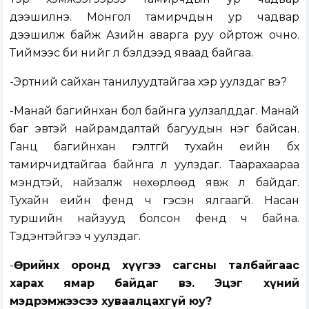
дээшилнэ. Монгол тамирчдын ур чадвар
дээшилж байж Азийн аварга руу ойртож очно.
Тиймээс би үүнийг л бэлдээд яваад байгаа.
-Эртний сайхан танилуудтайгаа хэр уулздаг вэ?
-Манай багийнхан бол байнга уулзалддаг. Манай
баг эвтэй найрамдалтай багуудын нэг байсан.
Ганц багийнхан гэлтгүй тухайн үеийн бүх
тамирчидтайгаа байнга л уулздаг. Таарахаараа
мэндтэй, найзалж нөхөрлөөд явж л байдаг.
Тухайн үеийн фенүүд ч гэсэн ялгаагүй. Насан
туршийн найзууд болсон фенүүд ч байна.
Тэдэнтэйгээ ч уулздаг.
-
Өөрийнхөө оронд хүүгээ сагсны талбайгаас
харах ямар байдаг вэ. Эцэг хүний
мэдрэмжээсээ хуваалцахгүй юу?