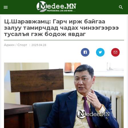
Ц.Шаравжамц: Гарч ирж байгаа
залуу тамирчдад чадах чинээгээрээ
тусалъя гэж бодож явдаг
Aдмин / Спорт
2025.04.28