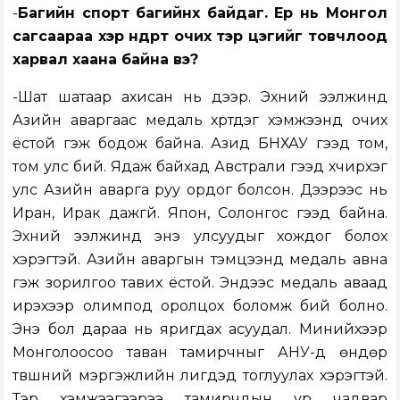
-
Багийн спорт багийнх байдаг. Ер нь Монгол
сагсаараа хэр өндөрт очих тэр цэгийг товчлоод
харвал хаана байна вэ?
-Шат шатаар ахисан нь дээр. Эхний ээлжинд
Азийн аваргаас медаль хүртдэг хэмжээнд очих
ёстой гэж бодож байна. Азид БНХАУ гээд том,
том улс бий. Ядаж байхад Австрали гээд хүчирхэг
улс Азийн аварга руу ордог болсон. Дээрээс нь
Иран, Ирак дажгүй. Япон, Солонгос гээд байна.
Эхний ээлжинд энэ улсуудыг хождог болох
хэрэгтэй. Азийн аваргын тэмцээнд медаль авна
гэж зорилгоо тавих ёстой. Эндээс медаль аваад
ирэхээр олимпод оролцох боломж бий болно.
Энэ бол дараа нь яригдах асуудал. Минийхээр
Монголоосоо таван тамирчныг АНУ-д өндөр
түвшний мэргэжлийн лигүүдэд тоглуулах хэрэгтэй.
Тэр хэмжээгээрээ тамирчдын ур чадвар