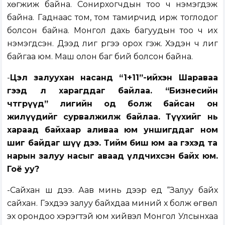
хөгжиж байна. Сонирхогчдын тоо ч нэмэгдэж
байна. Гаднаас том, том тамирчид ирж тоглодог
болсон байна. Монгол дахь багуудын тоо ч их
нэмэгдсэн. Дээд лиг рүүгээ орох гэж. Хэдэн ч лиг
байгаа юм. Маш олон баг бий болсон байна.
-
Цэл залуухан насанд “1+11”-ийхэн Шараваа
гээд л харагддаг байлаа. “Бизнесийн
чөтгөрүүд” лигийн од болж байсан он
жилүүдийг сурвалжилж байлаа. Түүхийг нь
хараад байхаар аливаа юм уншигддаг ном
шиг байдаг шүү дээ. Тийм биш юм аа гэхэд та
нарын залуу насыг аваад үлдчихсэн байх юм.
Гоё уу?
-Сайхан шүү дээ. Аав минь дээр үед “Залуу байх
сайхан. Гэхдээ залуу байхдаа миний хүү болж өгвөл
эх орондоо хэрэгтэй юм хийвэл Монгол Улсынхаа