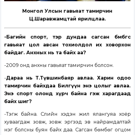
Монгол Улсын гавьяат тамирчин
Ц.Шаравжамцтай ярилцлаа.
-Багийн спорт, тэр дундаа сагсан бөмбөгөөс
гавьяат цол авсан тохиолдол их ховорхон
байдаг. Анхных нь та байх аа?
-2009 онд анхны гавьяат тамирчин болсон.
-
Дараа нь Т.Түвшинбаяр авлаа. Харин одоо
тамирчин байхдаа Билгүүн энэ цолыг авлаа.
Энэ спорт олонд хүрч байна гэж харагдаад
байх шиг?
-Тэгж байна. Сүүлийн хэдэн жил ялангуяа хоёр
хуваагдаж зовж, зовж эргээд эв найрамдалтай
нэг болсны буян байх даа. Сагсан бөмбөг огцом