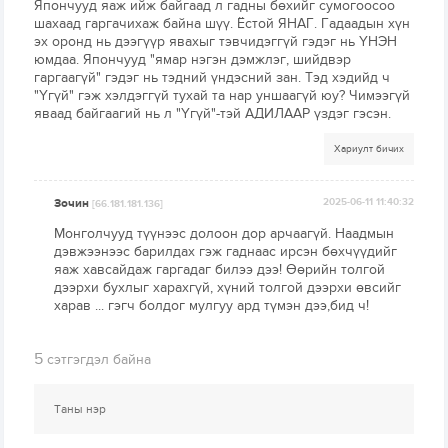
Япончууд яаж ийж байгаад л гадны бөхийг сумогоосоо
шахаад гаргачихаж байна шүү. Ёстой ЯНАГ. Гадаадын хүн
эх оронд нь дээгүүр явахыг тэвчидэггүй гэдэг нь ҮНЭН
юмдаа. Япончууд "ямар нэгэн дэмжлэг, шийдвэр
гаргаагүй" гэдэг нь тэдний үндэсний зан. Тэд хэдийд ч
"Үгүй" гэж хэлдэггүй тухай та нар уншаагүй юу? Чимээгүй
яваад байгаагий нь л "Үгүй"-тэй АДИЛААР үздэг гэсэн.
Хариулт бичих
Зочин
2025-06-11 11:40:32
[66.181.181.136]
Монголчууд түүнээс долоон дор арчаагүй. Наадмын
дэвжээнээс барилдах гэж гаднаас ирсэн бөхчүүдийг
яаж хавсайдаж гаргадаг билээ дээ! Өөрийн толгой
дээрхи бухлыг харахгүй, хүний толгой дээрхи өвсийг
харав ... гэгч болдог мулгуу ард түмэн дээ,бид ч!
5
сэтгэгдэл байна