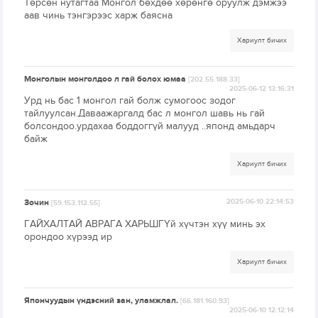
Төрсөн нутагтаа Монгол бөхдөө хөрөнгө оруулж дэмжээ
аав чинь тэнгэрээс харж баясна
Хариулт бичих
Монголын монголдоо л гай болох юмаа
[202.55.188.33]
2025-06-12 13:16:31
Урд нь бас 1 монгол гай болж сумогоос зодог
тайлуулсан.Даваажаргалд бас л монгол шавь нь гай
болсондоо.урдахаа боддоггүй малууд ..японд амьдарч
байж
Хариулт бичих
Зочин
2025-06-10 22:14:53
[59.153.112.55]
ГАЙХАЛТАЙ АВРАГА ХАРЬШГҮй хүчтэн хүү минь эх
орондоо хүрээд ир
Хариулт бичих
Япончуудын үндэсний зан, уламжлал.
[66.181.160.93]
2025-06-10 12:12:14