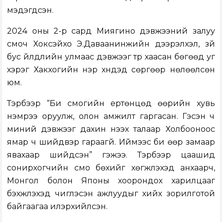
мэдэгдсэн.
2024 оны 2-р сард Миягино дэвжээний залуу
сүмоч Хокүсэйхо Э.Даваанинжийн дээрэлхэл, зүй
бус үйлдлийн улмаас дэвжээг түр хаасан бөгөөд уг
хэрэг Хакүхогийн нэр хүндэд сөргөөр нөлөөлсөн
юм.
Тэрбээр “Би сүмогийн ертөнцөд өөрийн хувь
нэмрээ оруулж, олон амжилт гаргасан. Гэсэн ч
миний дэвжээг дахин нээх талаар Холбооноос
ямар ч шийдвэр гараагүй. Иймээс би өөр замаар
явахаар шийдсэн” гэжээ. Тэрбээр цаашид
сонирхогчийн сүмо бөхийг хөгжүүлэхэд анхаарч,
Монгол болон Японы хоорондох харилцааг
бэхжүүлэхэд чиглэсэн ажлуудыг хийх зорилготой
байгаагаа илэрхийлсэн.