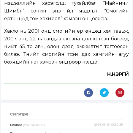
мэдээллийн хэрэгслүүд, тухайлбал “Майничи
Шимбүн” сонин энэ үйл явдлыг “Сүмогийн
ертөнцөд том хохирол” хэмээн онцолжээ.
Хакүхо нь 2001 онд сүмогийн ертөнцөд хөл тавьж,
2007 онд 22 насандаа ёкозүна цол хүртсэн бөгөөд
нийт 45 түрүү авч, олон дээд амжилтыг тогтоосон
билээ. Түүнийг сүмогийн түүхэн дэх хамгийн агуу
бөхчүүдийн нэг хэмээн өндрөөр үнэлдэг.
Н.НЭРГҮЙ
Сэтгэгдэл
Enkhee
2025-06-16 09:50:25
[202.126.88.161]