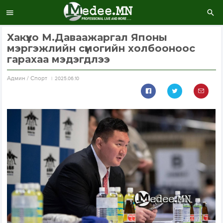
Хакүхо М.Даваажаргал Японы
мэргэжлийн сүмогийн холбооноос
гарахаа мэдэгдлээ
Aдмин / Спорт
2025.06.10