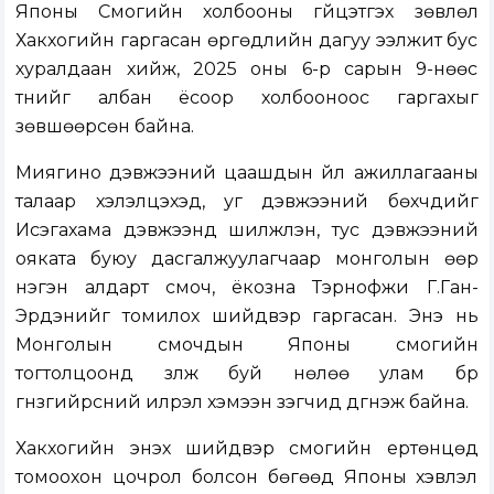
Японы Сүмогийн холбооны гүйцэтгэх зөвлөл
Хакүхогийн гаргасан өргөдлийн дагуу ээлжит бус
хуралдаан хийж, 2025 оны 6-р сарын 9-нөөс
түүнийг албан ёсоор холбооноос гаргахыг
зөвшөөрсөн байна.
Миягино дэвжээний цаашдын үйл ажиллагааны
талаар хэлэлцэхэд, уг дэвжээний бөхчүүдийг
Исэгахама дэвжээнд шилжүүлэн, тус дэвжээний
ояката буюу дасгалжуулагчаар монголын өөр
нэгэн алдарт сүмоч, ёкозүна Тэрүнофүжи Г.Ган-
Эрдэнийг томилох шийдвэр гаргасан. Энэ нь
Монголын сүмочдын Японы сүмогийн
тогтолцоонд үзүүлж буй нөлөө улам бүр
гүнзгийрсний илрэл хэмээн үзэгчид дүгнэж байна.
Хакүхогийн энэхүү шийдвэр сүмогийн ертөнцөд
томоохон цочрол болсон бөгөөд Японы хэвлэл