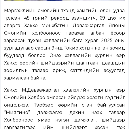
Мэргэжлийн сүмогийн түүхэнд хамгийн олон удаа
түрүүлсэн, 45 түрүүний рекорд эзэмшигч, 69 дэх их
аварга Хакүхо Мөнхбатын Даваажаргал Японы
Сүмогийн холбооноос гарахаа албан ёсоор
зарласан тухай хэвлэлийн бага хурал 2025 оны
зургадугаар сарын 9-нд Токио хотын нэгэн зочид
буудалд боллоо. Энэхүү хэвлэлийн хурлын үеэр
Хакүхо өөрийн шийдвэрийн шалтгаан, цаашдын
зорилгын талаар ярьж, сэтгүүлчдийн асуултад
хариулсан байна.
Хакүхо М.Даваажаргал хэвлэлийн хурлын үеэр
Сүмогийн Холбоо амласан зүйлдээ хүрээгүй гэдгийг
онцолжээ. Тэрбээр өөрийн үүсгэн байгуулсан
“Миягино” дэвжээгээ дахин нээх талаар
Холбооноос ямар нэгэн дэмжлэг, шийдвэр
гаргаагүйгээс ийм шийдвэрт хүрсэн гэж