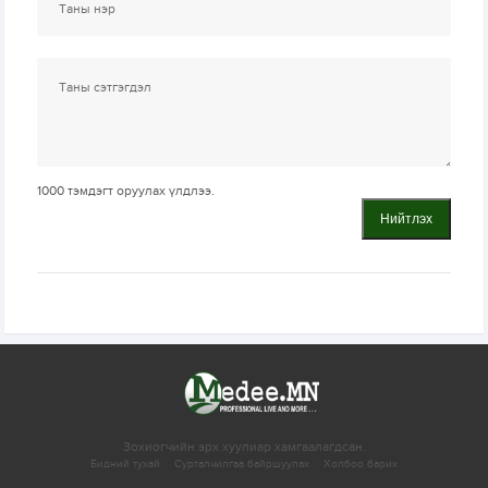
1000
тэмдэгт оруулах үлдлээ.
Нийтлэх
Зохиогчийн эрх хуулиар хамгаалагдсан.
Бидний тухай
Сурталчилгаа байршуулах
Холбоо барих