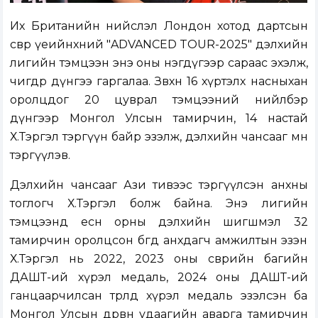
Их Британийн нийслэл Лондон хотод дартсын
өсвөр үеийнхний "ADVANCED TOUR-2025" дэлхийн
лигийн тэмцээн энэ оны нэгдүгээр сараас эхэлж,
өчигдөр дүнгээ гаргалаа. Зөвхөн 16 хүртэлх насныхан
оролцдог 20 цуврал тэмцээний нийлбэр
дүнгээр Монгол Улсын тамирчин, 14 настай
Х.Тэргэл тэргүүн байр эзэлж, дэлхийн чансааг мөн
тэргүүлэв.
Дэлхийн чансааг Ази тивээс тэргүүлсэн анхны
тоглогч Х.Тэргэл болж байна. Энэ лигийн
тэмцээнд есөн орны дэлхийн шигшмэл 32
тамирчин оролцсон бөгөөд анхдагч амжилтын эзэн
Х.Тэргэл нь 2022, 2023 оны өсвөрийн багийн
ДАШТ-ий хүрэл медаль, 2024 оны ДАШТ-ий
ганцаарчилсан төрөлд хүрэл медаль эзэлсэн ба
Монгол Улсын дөрвөн удаагийн аварга тамирчин