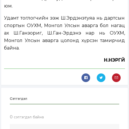
юм.
Удамт тоглогчийн ээж Ш.Эрдэнэтуяа нь дартсын
спортын ОУХМ, Монгол Улсын аварга бол нагац
ах Ш.Ганзориг, Ш.Ган-Эрдэнэ нар нь ОУХМ,
Монгол Улсын аварга цолонд хүрсэн тамирчид
байна.
Н.НЭРГҮЙ
Сэтгэгдэл
0
сэтгэгдэл байна