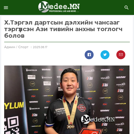
Х.Тэргэл дартсын дэлхийн чансааг
тэргүүлсэн Ази тивийн анхны тоглогч
болов
Aдмин / Спорт
2025.06.17