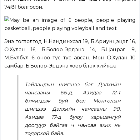
74:81 болгосон.
Энэ тоглолтод Н.Нандинхүсэл 19, Б.Ариунцэцэг 16,
О.Хулан 16, Б.Болор-Эрдэнэ 14, Б.Цацрал 9,
М.Булбул 6 оноо тус тус авсан. Мөн О.Хулан 10
самбар, Б.Болор-Эрдэнэ хоёр блок хийжээ.
Тайландын шигшээ баг Дэлхийн
чансааны 66-д, Азидаа 12-т
бичигдэж буй бол Монголын
шигшээ Дэлхийн чансааны 90,
Азидаа 17-д буюу харьцангуй
доогуур байгаа ч чансаа ахих нь
тодорхой байв.