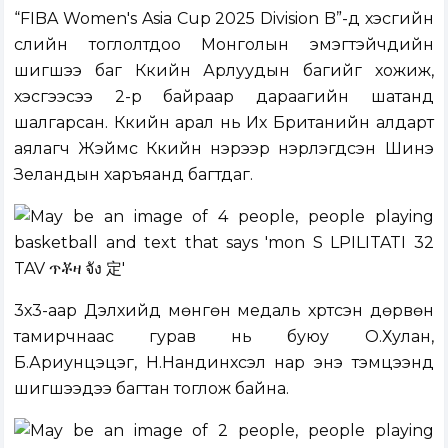
“FIBA Women's Asia Cup 2025 Division B”-д хэсгийн
сүүлийн тоглолтдоо Монголын эмэгтэйчүүдийн
шигшээ баг Күүкийн Арлуудын багийг хожиж,
хэсгээсээ 2-р байраар дараагийн шатанд
шалгарсан. Күкийн арал нь Их Британийн алдарт
аялагч Жэймс Күкийн нэрээр нэрлэгдсэн Шинэ
Зеландын харъяанд багтдаг.
3х3-аар Дэлхийд мөнгөн медаль хүртсэн дөрвөн
тамирчнаас гурав нь буюу О.Хулан,
Б.Ариунцэцэг, Н.Нандинхүсэл нар энэ тэмцээнд
шигшээдээ багтан тоглож байна.