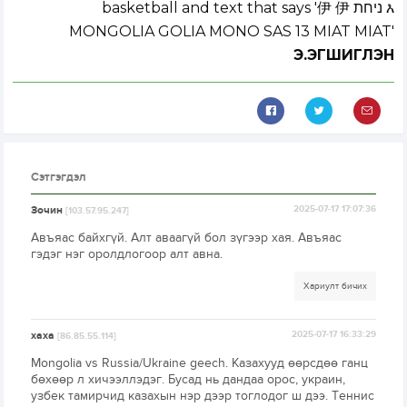
Э.ЭГШИГЛЭН
Сэтгэгдэл
Зочин
2025-07-17 17:07:36
[103.57.95.247]
Авъяас байхгүй. Алт аваагүй бол зүгээр хая. Авъяас
гэдэг нэг оролдлогоор алт авна.
Хариулт бичих
хаха
2025-07-17 16:33:29
[86.85.55.114]
Mongolia vs Russia/Ukraine geech. Казахууд өөрсдөө ганц
бөхөөр л хичээллэдэг. Бусад нь дандаа орос, украин,
узбек тамирчид казахын нэр дээр тоглодог ш дээ. Теннис