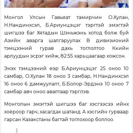
Монгол Улсын Гавьяат тамирчин О.Хулан,
Н.Нандинхүсэл, Б.Ариунцэцэг тэргүүтэй эмэгтэй
шигшээ баг Хятадын Шэньжэнь хотод болж буй
Азийн аварга шалгаруулах В дивизионий
тэмцээний гурав дахь тоглолтоо Күүкийн
арлуудын эсрэг хийж, 82:55 харьцаагаар хожсон.
Энэхүү тэмцээний үеэр Б.Ариунцэцэг 25 оноо 10
самбар, О.Хулан 18 оноо 3 самбар, Н.Нандинхүсэл
16 оноо 6 дамжуулалт, Б.Болор-Эрдэнэ 10 оноо 7
самбар авч оноо авалтаар тэргүүлэв.
Монголын эмэгтэй шигшээ баг хэсгээсээ ийнхүү
хоёроор гарч, хасагдах шатанд А хэсгийн гурваар
гарсан Казакстаны багтай тоглохоор боллоо.