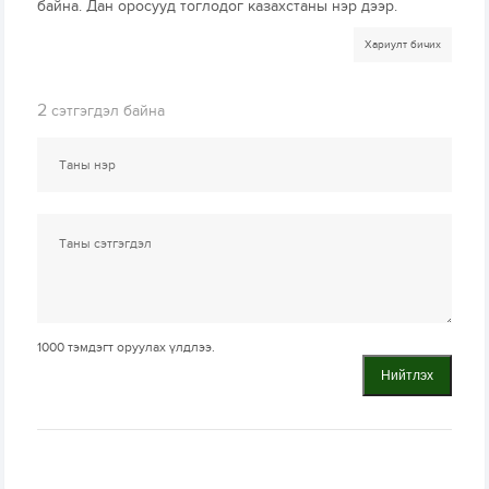
байна. Дан оросууд тоглодог казахстаны нэр дээр.
Хариулт бичих
2
сэтгэгдэл байна
1000
тэмдэгт оруулах үлдлээ.
Нийтлэх