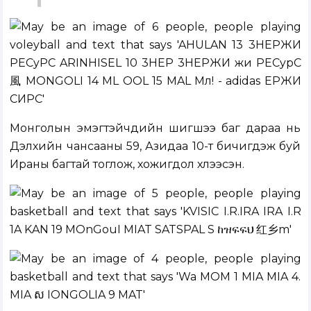
Монголын эмэгтэйчүүдийн шигшээ баг дараа нь
Дэлхийн чансааны 59, Азидаа 10-т бичигдэж буй
Ираны багтай тоглож, хожигдол хүлээсэн.