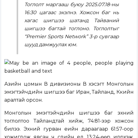
Тоглолт маргааш буюу 2025.07.18-ны
16:30 цагаас эхэлнэ. Хожсон баг нь
хагас шигшээ шатанд Тайваний
шигшээ багтай тоглоно. Тоглолтыг
“Premier Sports Network” 3-р сувгаар
шууд дамжуулах юм.
Азийн цомын В дивизионы В хэсэгт Монголын
эмэгтэйчүүдийн шигшээ баг Иран, Тайланд, Күкийн
аралтай орсон.
Монголын эмэгтэйчүүдийн шигшээ баг эхний
тоглолтоо Тайландтай хийж, 74:81-ээр хожсон
билээ. Эхний гурван үеийн дараагаар 61:57-оор
хожигдож явсан ч сүүлийн үед 13:24-өөр илүүрхэж,