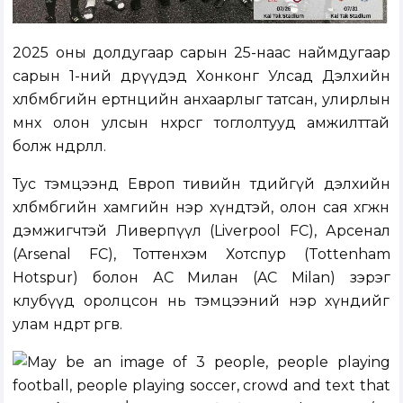
2025 оны долдугаар сарын 25-наас наймдугаар
сарын 1-ний өдрүүдэд Хонконг Улсад Дэлхийн
хөлбөмбөгийн ертөнцийн анхаарлыг татсан, улирлын
өмнөх олон улсын нөхөрсөг тоглолтууд амжилттай
болж өндөрлөлөө.
Тус тэмцээнд Европ тивийн төдийгүй дэлхийн
хөлбөмбөгийн хамгийн нэр хүндтэй, олон сая хөгжөөн
дэмжигчтэй Ливерпүүл (Liverpool FC), Арсенал
(Arsenal FC), Тоттенхэм Хотспур (Tottenham
Hotspur) болон АС Милан (AC Milan) зэрэг
клубүүд оролцсон нь тэмцээний нэр хүндийг
улам өндөрт өргөв.