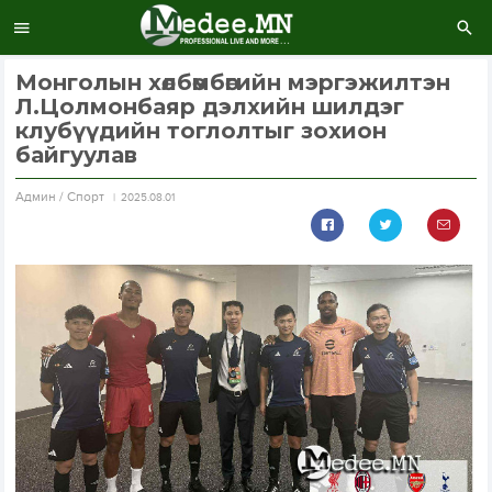
Монголын хөлбөмбөгийн мэргэжилтэн
Л.Цолмонбаяр дэлхийн шилдэг
клубүүдийн тоглолтыг зохион
байгуулав
Aдмин / Спорт
2025.08.01