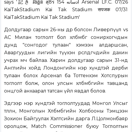
Долдугаар сарын 26-ны өдөр болсон Ливерпүүл vs
АС Милан тоглолт бол хөлбөмбөг сонирхогчдын
дунд "сонгодог тулаан" хэмээн алдаршсан,
Аваргуудын лигийн түүхэн өрсөлдөгчдийн дахин
учрах мөч байлаа. Харин долдугаар сарын 31-нд
Английн хойд Лондонгийн нэр хүндтэй дерби
тулаан болох Арсенал ба Тоттенхэм Хотспурын
тоглолт болж, олон улсын хөлбөмбөгийн тавцанд
онцгой анхаарал татсан үйл явдал болов.
Эдгээр нэр хүндтэй тоглолтуудад Монгол Улсыг
төлөөлөн, Монголын Хөлбөмбөгийн Холбооны Тэмцээн
Зохион Байгуулах Хэлтсийн дарга Л.Цолмонбаяр
оролцож, Match Commissioner буюу Тоглолтын