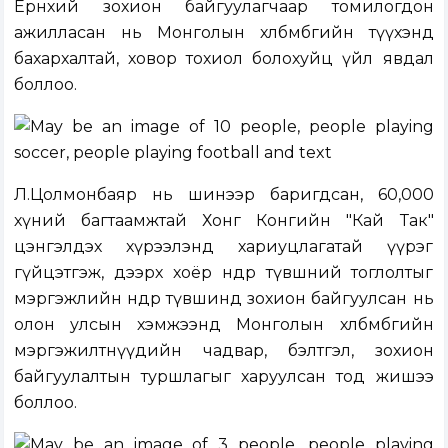
Ерөнхий зохион байгуулагчаар томилогдон
ажилласан нь Монголын хөлбөмбөгийн түүхэнд
бахархалтай, ховор тохиол болохуйц үйл явдал
боллоо.
Л.Цолмонбаяр нь шинээр баригдсан, 60,000
хүний багтаамжтай Хонг Конгийн "Кай Так"
цэнгэлдэх хүрээлэнд хариуцлагатай үүрэг
гүйцэтгэж, дээрх хоёр өндөр түвшний тоглолтыг
мэргэжлийн өндөр түвшинд зохион байгуулсан нь
олон улсын хэмжээнд Монголын хөлбөмбөгийн
мэргэжилтнүүдийн чадвар, бэлтгэл, зохион
байгуулалтын туршлагыг харуулсан тод жишээ
боллоо.