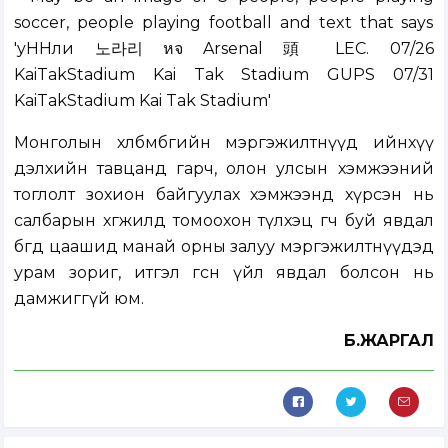
Монголын хөлбөмбөгийн мэргэжилтнүүд ийнхүү
дэлхийн тавцанд гарч, олон улсын хэмжээний
тоглолт зохион байгуулах хэмжээнд хүрсэн нь
салбарын хөгжилд томоохон түлхэц өгч буй явдал
бөгөөд цаашид манай орны залуу мэргэжилтнүүдэд
урам зориг, итгэл өгсөн үйл явдал болсон нь
дамжиггүй юм.
Б.ЖАРГАЛ