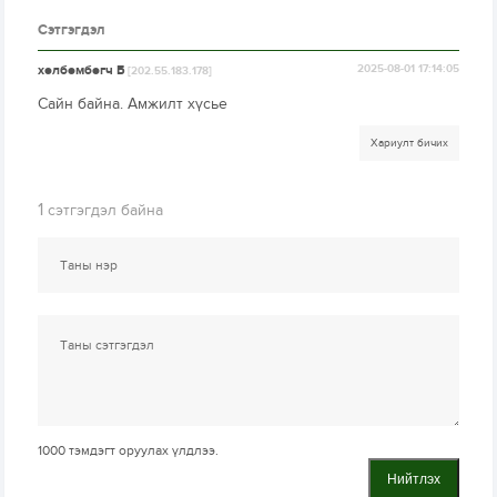
Сэтгэгдэл
хөлбөмбөгч Б
2025-08-01 17:14:05
[202.55.183.178]
Сайн байна. Амжилт хүсье
Хариулт бичих
1
сэтгэгдэл байна
1000
тэмдэгт оруулах үлдлээ.
Нийтлэх