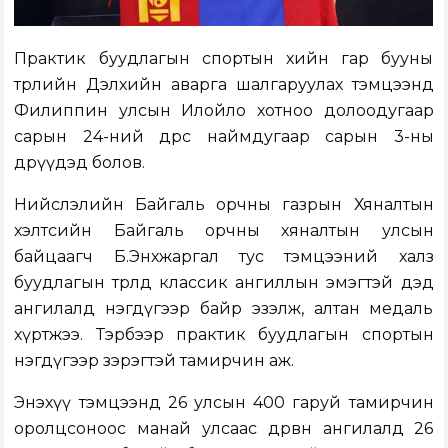
Практик буудлагын спортын хийн гар бууны
төрлийн Дэлхийн аварга шалгаруулах тэмцээнд
Филиппин улсын Илойло хотноо долоодугаар
сарын 24-ний өдрөөс наймдугаар сарын 3-ны
өдрүүдэд болов.
Нийслэлийн Байгаль орчны газрын Хяналтын
хэлтсийн Байгаль орчны хяналтын улсын
байцаагч Б.Энхжаргал тус тэмцээний халз
буудлагын төрөлд классик ангиллын эмэгтэй дэд
ангилалд нэгдүгээр байр эзэлж, алтан медаль
хүртжээ. Тэрбээр практик буудлагын спортын
нэгдүгээр зэрэгтэй тамирчин аж.
Энэхүү тэмцээнд 26 улсын 400 гаруй тамирчин
оролцсоноос манай улсаас дөрвөн ангилалд 26