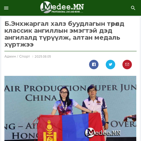
Б.Энхжаргал халз буудлагын төрөлд
классик ангиллын эмэгтэй дэд
ангилалд түрүүлж, алтан медаль
хүртжээ
Aдмин / Спорт
2025.08.05