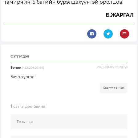
тамирчин, 5 багийн бүрэлдэхүүнтэй оролцов.
Б.ЖАРГАЛ
Сэтгэгдэл
Зочин
2025-08-05 09:24:50
[122.201.25.99]
Баяр хүргэе!
Хариулт бичих
1
сэтгэгдэл байна