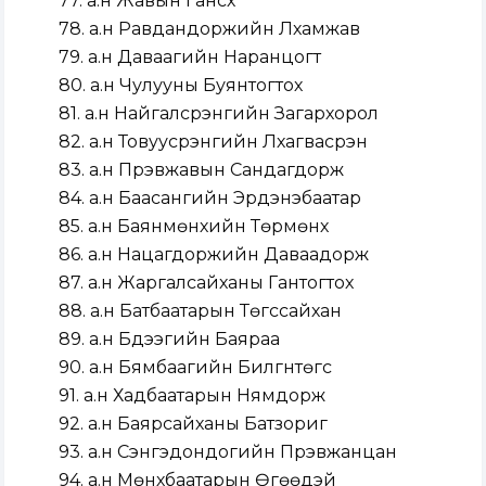
77. а.н Жавын Гансүх
78. а.н Равдандоржийн Лхамжав
79. а.н Даваагийн Наранцогт
80. а.н Чулууны Буянтогтох
81. а.н Найгалсүрэнгийн Загархорол
82. а.н Товуусүрэнгийн Лхагвасүрэн
83. а.н Пүрэвжавын Сандагдорж
84. а.н Баасангийн Эрдэнэбаатар
85. а.н Баянмөнхийн Төрмөнх
86. а.н Нацагдоржийн Даваадорж
87. а.н Жаргалсайханы Гантогтох
88. а.н Батбаатарын Төгссайхан
89. а.н Бүдээгийн Баяраа
90. а.н Бямбаагийн Билгүүнтөгс
91. а.н Хадбаатарын Нямдорж
92. а.н Баярсайханы Батзориг
93. а.н Сэнгэдондогийн Пүрэвжанцан
94. а.н Мөнхбаатарын Өгөөдэй