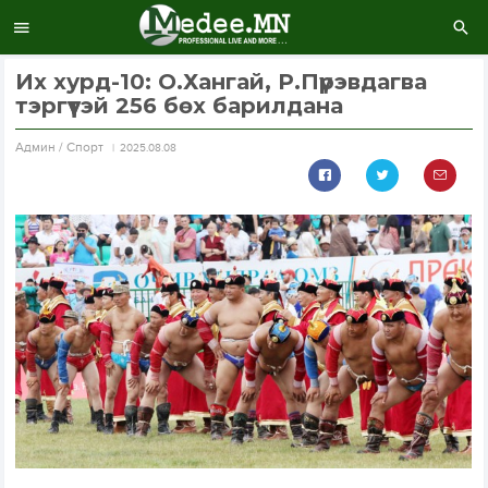
Их хурд-10: О.Хангай, Р.Пүрэвдагва
тэргүүтэй 256 бөх барилдана
Aдмин / Спорт
2025.08.08