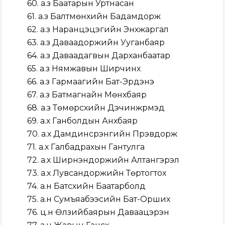
60. а.з Баатарын Уртнасан
61. а.з Балтмөнхийн Бадамдорж
62. а.з Наранцэцэгийн Энхжаргал
63. а.з Даваадоржийн Ууганбаяр
64. а.з Даваадагвын Дарханбаатар
65. а.з Нямжавын Ширчинхүү
66. а.з Гармаагийн Бат-Эрдэнэ
67. а.з Батмагнайн Мөнхбаяр
68. а.з Төмөрсүхийн Дэчинжүрмэд
69. а.х Ганболдын Анхбаяр
70. а.х Дамдинсүрэнгийн Пүрэвдорж
71. а.х Галбадрахын Гантулга
72. а.х Ширнэндоржийн Алтангэрэл
73. а.х Лувсандоржийн Төртогтох
74. а.н Батсүхийн Баатарболд
75. а.н Сумъяабээсийн Бат-Орших
76. ц.н Өлзийбаярын Даваацэрэн