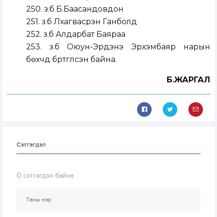
250. з.б Б.Баасандовдон
251. з.б Лхагвасүрэн Ганболд
252. з.б Алдарбат Баяраа
253. з.б Оюун-Эрдэнэ Эрхэмбаяр нарын
бөхчүүд бүртгүүлсэн байна.
Б.ЖАРГАЛ
Сэтгэгдэл
0
сэтгэгдэл байна