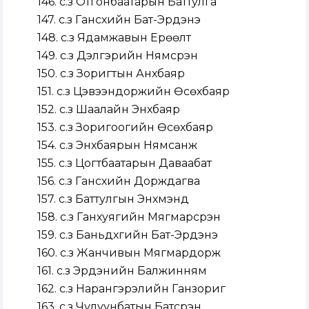
146. с.з Отгонбаатарын Баттулга
147. с.з Гансүхийн Бат-Эрдэнэ
148. с.з Ядамжавын Ерөөлт
149. с.з Дэлгэрийн Нямсүрэн
150. с.з Зоригтын Анхбаяр
151. с.з Цэвээндоржийн Өсөхбаяр
152. с.з Шаалайн Энхбаяр
153. с.з Зоригоогийн Өсөхбаяр
154. с.з Энхбаярын Нямсанж
155. с.з Цогтбаатарын Даваабат
156. с.з Гансүхийн Дорждагва
157. с.з Баттулгын Энхмэнд
158. с.з Ганхуягийн Мягмарсүрэн
159. с.з Баньдхүүгийн Бат-Эрдэнэ
160. с.з Жанчивын Мягмардорж
161. с.з Эрдэнийн Балжинням
162. с.з Нарангэрэлийн Ганзориг
163. с.з Чулуунбатын Батсүрэн