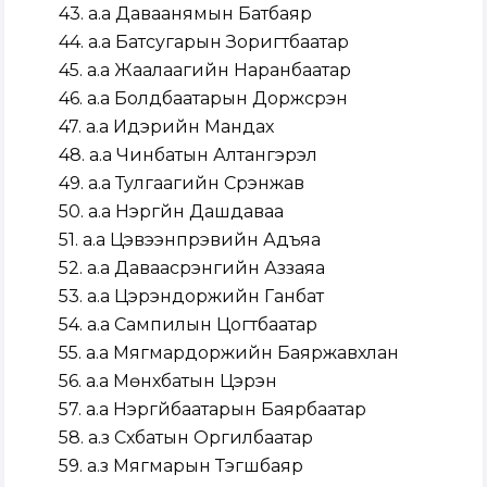
43. а.а Даваанямын Батбаяр
44. а.а Батсугарын Зоригтбаатар
45. а.а Жаалаагийн Наранбаатар
46. а.а Болдбаатарын Доржсүрэн
47. а.а Идэрийн Мандах
48. а.а Чинбатын Алтангэрэл
49. а.а Тулгаагийн Сүрэнжав
50. а.а Нэргүйн Дашдаваа
51. а.а Цэвээнпүрэвийн Адъяа
52. а.а Даваасүрэнгийн Аззаяа
53. а.а Цэрэндоржийн Ганбат
54. а.а Сампилын Цогтбаатар
55. а.а Мягмардоржийн Баяржавхлан
56. а.а Мөнхбатын Цэрэн
57. а.а Нэргүйбаатарын Баярбаатар
58. а.з Сүхбатын Оргилбаатар
59. а.з Мягмарын Тэгшбаяр