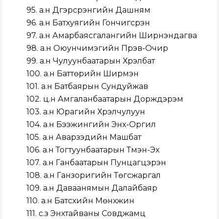
95. а.н Дүгэрсүрэнгийн Дашням
96. а.н Батхуягийн Гончигсүрэн
97. а.н Амарбаясгалангийн Ширнэндагва
98. а.н Оюунчимэгийн Пүрэв-Очир
99. а.н Чулуунбаатарын Хүрэлбат
100. а.н Баттөрийн Ширмэн
101. а.н Батбаярын Сундуйжав
102. ц.н Амгаланбаатарын Дорждэрэм
103. а.н Юрагийн Хүрэлчулуун
104. а.н Бээжингийн Энх-Оргил
105. а.н Аварзэдийн Машбат
106. а.н Тогтуунбаатарын Түмэн-Эх
107. а.н Ганбаатарын Пунцагцэрэн
108. а.н Ганзоригийн Төгсжаргал
109. а.н Даваанямын Далайбаяр
110. а.н Батсүхийн Мөнхжин
111. с.з Энхтайваны Совджамц