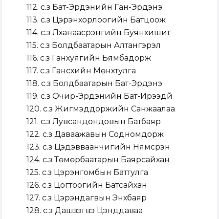
112. с.з Бат-Эрдэнийн Ган-Эрдэнэ
113. с.з Цэрэнхорлоогийн Батцоож
114. с.з Лханаасүрэнгийн Буянхишиг
115. с.з Болдбаатарын Алтангэрэл
116. с.з Ганхуягийн Бямбадорж
117. с.з Гансүхийн Мөнхтулга
118. с.з Болдбаатарын Бат-Эрдэнэ
119. с.з Очир-Эрдэнийн Бат-Ирээдүй
120. с.з Жигмэддоржийн Санжаалаа
121. с.з Лувсандондовын Батбаяр
122. с.з Даваажавын Содномдорж
123. с.з Цэдэвваанчигийн Нямсүрэн
124. с.з Төмөрбаатарын Баярсайхан
125. с.з Цэрэнгомбын Баттулга
126. с.з Цогтоогийн Батсайхан
127. с.з Цэрэндагвын Энхбаяр
128. с.з Дашзэгвэ Цэнддаваа