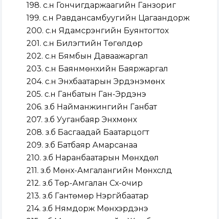
198. с.н Гончигдаржаагийн Ганзориг
199. с.н Равдансамбуугийн Цагаандорж
200. с.н Ядамсүрэнгийн Буянтогтох
201. с.н Билэгтийн Төгөлдөр
202. с.н Бямбын Даваажаргал
203. с.н Баянмөнхийн Баяржаргал
204. с.н Энхбаатарын Эрдэнэмөнх
205. с.н Ганбатын Ган-Эрдэнэ
206. з.б Найманжингийн Ганбат
207. з.б Ууганбаяр Энхмөнх
208. з.б Басгаадай Баатарцогт
209. з.б Батбаяр Амарсанаа
210. з.б Наранбаатарын Мөнхдөл
211. з.б Мөнх-Амгалангийн Мөнхсүлд
212. з.б Төр-Амгалан Сүх-очир
213. з.б Гантөмөр Нэргүйбаатар
214. з.б Нямдорж Мөнхэрдэнэ