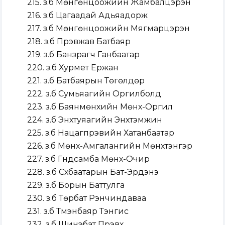
215. з.б Мөнгөнцоожийн Жамбалцэрэн
216. з.б Цагаадай Адьяадорж
217. з.б Мөнгөнцоожийн Мягмарцэрэн
218. з.б Пүрэвжав Батбаяр
219. з.б Банзрагч Ганбаатар
220. з.б Хурмет Ержан
221. з.б Батбаярын Төгөлдөр
222. з.б Сумьяагийн Оргилболд
223. з.б Баянмөнхийн Мөнх-Оргил
224. з.б Энхтуяагийн Энхтэмүүжин
225. з.б Нацагпүрэвийн Хатанбаатар
226. з.б Мөнх-Амгалангийн Мөнхтэнгэр
227. з.б Гүндсамба Мөнх-Очир
228. з.б Сүхбаатарын Бат-Эрдэнэ
229. з.б Борын Баттулга
230. з.б Төрбат Рэнчиндаваа
231. з.б Түмэнбаяр Тэнгис
232. з.б Шинэбат Пүрэвхүү