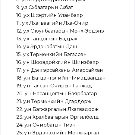
9. у.з Сүхбаатарын Сүхбат
10. у.х Шүхэртийн Уламбаяр
11. у.х Лхагваагийн Лха-Очир
12. у.х Оюунбаатарын Мөнх-Эрдэнэ
13. у.х Ганцогтын Бадрах
14. у.х Эрдэнэбатын Даш
15. у.х Төрмөнхийн Бэгзсүрэн
16. у.н Шоовдойхүүгийн Шинэбаяр
17. у.н Дэлгэрсайханы Амарсайхан
18. у.н Батцэнгэлийн Чимэдвандан
19. у.н Галсан-Очирын Ганжад
20. у.н Насанцогтын Баярбаатар
21. у.н Төрмөнхийн Дүгэрдорж
22. у.н Батжаргалын Лхагвадорж
23. у.н Хүрэлбаатарын Оргилболд
24. у.н Очирбатын Түмэн
25. у.н Эрдэнэхүүгийн Мөнхжаргал