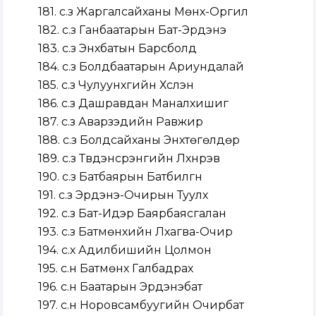
181. с.з Жаргалсайханы Мөнх-Оргил
182. с.з Ганбаатарын Бат-Эрдэнэ
183. с.з Энхбатын Барсболд
184. с.з Болдбаатарын Ариундалай
185. с.з Чулуунхүүгийн Хүслэн
186. с.з Дашравдан Маналхишиг
187. с.з Аварзэдийн Равжир
188. с.з Болдсайханы Энхтөгөлдөр
189. с.з Түвдэнсүрэнгийн Лхүнрэв
190. с.з Батбаярын Батбилгүүн
191. с.з Эрдэнэ-Очирын Туулхүү
192. с.з Бат-Идэр Баярбаясгалан
193. с.з Батмөнхийн Лхагва-Очир
194. с.х Адилбишийн Цолмон
195. с.н Батмөнх Галбадрах
196. с.н Баатарын Эрдэнэбат
197. с.н Норовсамбуугийн Очирбат