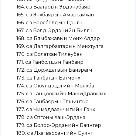
164. с.з Баатарын Эрдэнэбаяр
165. с.з Энхбаярын Амарсайхан
166. с.з Барсболдын Цэнгүүн
167. с.з Болд-Эрдэнийн Билгүүн
168. с.з Бямбажавын Мөнх-Алдар
169. с.з Дэлгэрбаатарын Мөнхтулга
170. с.з Болатхан Тилеубек
171. с.з Ганболдын Ганбаяр
172. с.з Дорждагвын Банзрагч
173. с.з Ганбатын Батмөнх
174. с.з Оюунцэцэгийн Мөнхбат
175. с.з Ганцоожийн Машидравжих
176. с.з Ганбаярын Түвшинтөр
177. с.з Чимэдваанчигийн Ганхүү
178. с.з Отгоны Хаш-Эрдэнэ
179. с.з Болор-Эрдэнийн Баянтөр
180. с.з Лхагвасүрэнгийн Буянт