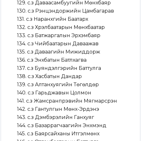
129. с.з Даваасамбуугийн Мөнхбаяр
130. с.з Рэнцэндоржийн Цамбагарав
131. с.з Наранхүүгийн Баатархүү
132. с.з Хүрэлбаатарын Мөнхбаатар
133. с.з Батжаргалын Эрхэмбаяр
134. с.з Чийбаатарын Даваажав
135. с.з Даваагийн Мижиддорж
136. с.з Энхбатын Батлхагва
137. с.з Буяндэлгэрийн Баттулга
138. с.з Хасбатын Дандар
139. с.з Алтанхуягийн Төгөлдөр
140. с.з Гарьджавын Цолмон
141. с.з Жамсранпүрэвийн Мягмарсүрэн
142. с.з Гантулгын Мөнх-Эрдэнэ
143. с.з Дэмбэрэлийн Ганхуяг
144. с.з Базаррагчаагийн Энхмэнд
145. с.з Баярсайханы Итгэлмөнх