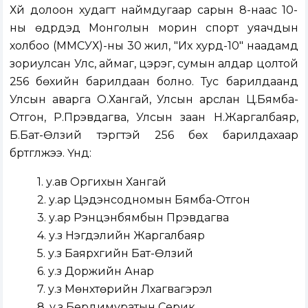
Хүй долоон худагт наймдугаар сарын 8-наас 10-
ны өдрүүдэд Монголын морин спорт уяачдын
холбоо (ММСУХ)-ны 30 жил, "Их хурд-10" наадамд
зориулсан Улс, аймаг, цэрэг, сумын алдар цолтой
256 бөхийн барилдаан болно. Тус барилдаанд
Улсын аварга О.Хангай, Улсын арслан Ц.Бямба-
Отгон, Р.Пүрэвдагва, Улсын заан Н.Жаргалбаяр,
Б.Бат-Өлзий тэргүүтэй 256 бөх барилдахаар
бүртгүүлжээ. Үүнд:
1. у.ав Оргихын Хангай
2. у.ар Цэдэнсодномын Бямба-Отгон
3. у.ар Рэнцэнбямбын Пүрэвдагва
4. у.з Нэгдэлийн Жаргалбаяр
5. у.з Баярхүүгийн Бат-Өлзий
6. у.з Доржийн Анар
7. у.з Мөнхтөрийн Лхагвагэрэл
8. у.з Бердимуратын Серик