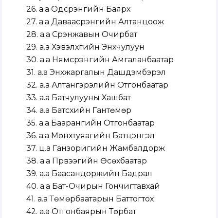
26. а.а Одсүрэнгийн Баярхүү
27. а.а Даваасүрэнгийн Алтанцоож
28. а.а Сүрэнжавын Очирбат
29. а.а Хэвэлхүүгийн Энхчулуун
30. а.а Нямсүрэнгийн Амгаланбаатар
31. а.а Энхжаргалын Дашдэмбэрэл
32. а.а Алтангэрэлийн Отгонбаатар
33. а.а Батчулууны Хашбат
34. а.а Батсүхийн Гантөмөр
35. а.а Баарангийн Отгонбаатар
36. а.а Мөнхтуяагийн Батцэнгэл
37. ц.а Ганзоригийн Жамбалдорж
38. а.а Пүрвээгийн Өсөхбаатар
39. а.а Баасандоржийн Бадрал
40. а.а Бат-Очирын Гончигтавхай
41. а.а Төмөрбаатарын Баттогтох
42. а.а Отгонбаярын Төрбат