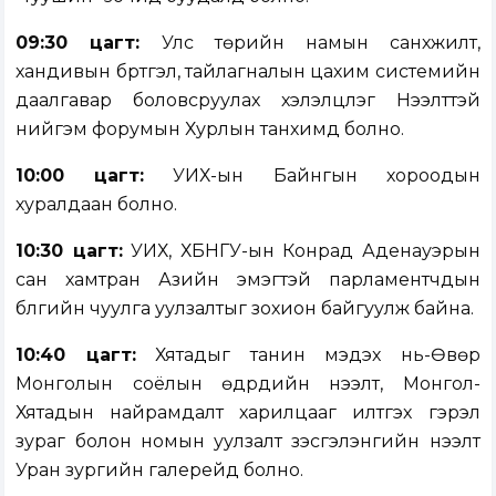
09:30 цагт:
Улс төрийн намын санхүүжилт,
хандивын бүртгэл, тайлагналын цахим системийн
даалгавар боловсруулах хэлэлцүүлэг Нээлттэй
нийгэм форумын Хурлын танхимд болно.
10:00 цагт:
УИХ-ын Байнгын хороодын
хуралдаан болно.
10:30 цагт:
УИХ, ХБНГУ-ын Конрад Аденауэрын
сан хамтран Азийн эмэгтэй парламентчдын
бүлгийн чуулга уулзалтыг зохион байгуулж байна.
10:40 цагт:
Хятадыг танин мэдэх нь-Өвөр
Монголын соёлын өдрүүдийн нээлт, Монгол-
Хятадын найрамдалт харилцааг илтгэх гэрэл
зураг болон номын уулзалт үзэсгэлэнгийн нээлт
Уран зургийн галерейд болно.