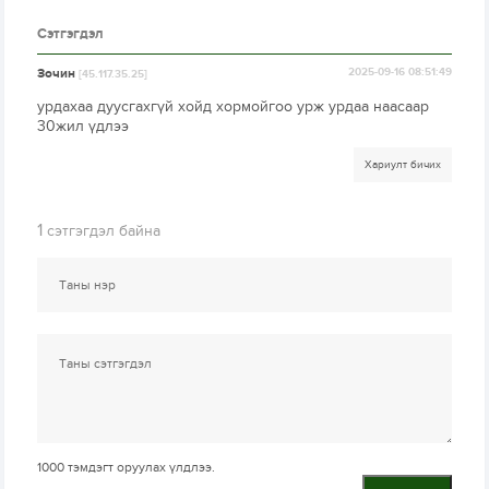
Сэтгэгдэл
Зочин
2025-09-16 08:51:49
[45.117.35.25]
урдахаа дуусгахгүй хойд хормойгоо урж урдаа наасаар
30жил үдлээ
Хариулт бичих
1
сэтгэгдэл байна
1000
тэмдэгт оруулах үлдлээ.