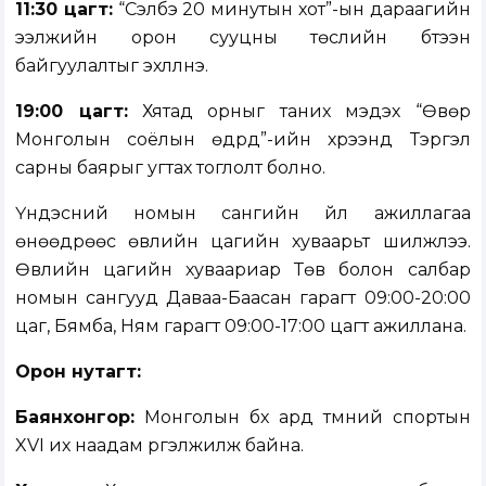
11:30 цагт:
“Сэлбэ 20 минутын хот”-ын дараагийн
ээлжийн орон сууцны төслийн бүтээн
байгуулалтыг эхлүүлнэ.
19:00 цагт:
Хятад орныг таних мэдэх “Өвөр
Монголын соёлын өдрүүд”-ийн хүрээнд Тэргэл
сарны баярыг угтах тоглолт болно.
Үндэсний номын сангийн үйл ажиллагаа
өнөөдрөөс өвлийн цагийн хуваарьт шилжлээ.
Өвлийн цагийн хуваариар Төв болон салбар
номын сангууд Даваа-Баасан гарагт 09:00-20:00
цаг, Бямба, Ням гарагт 09:00-17:00 цагт ажиллана.
Орон нутагт:
Баянхонгор:
Монголын бүх ард түмний спортын
XVI их наадам үргэлжилж байна.