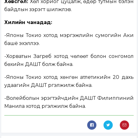
Хөвсгөл:
Хөл хориог цуцалж, өдөр тутмын бэлэн
байдлын зэрэгт шилжүүлэв.
Хилийн чанадад:
-Японы Токио хотод мэргэжлийн сумогийн Аки
башё эхэллээ.
-Хорватын Загреб хотод чөлөөт болон сонгомол
бөхийн ДАШТ болж байна.
-Японы Токио хотод хөнгөн атлетикийн 20 дахь
удаагийн ДАШТ үргэлжилж байна.
-Волейболын эрэгтэйчүүдийн ДАШТ Филиппиний
Манила хотод үргэлжилж байна.