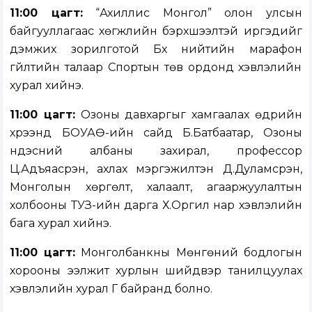
11:00 цагт:
“Ахиллис Монгол” олон улсын
байгууллагаас хөгжлийн бэрхшээлтэй иргэдийг
дэмжих зорилготой Бүх нийтийн марафон
гүйлтийн талаар Спортын төв ордонд хэвлэлийн
хурал хийнэ.
11:00 цагт:
Озоны давхаргыг хамгаалах өдрийн
хүрээнд БОУАӨ-ийн сайд Б.Батбаатар, Озоны
үндэсний албаны захирал, профессор
Ц.Адъяасүрэн, ахлах мэргэжилтэн Д.Дуламсүрэн,
Монголын хөргөлт, халаалт, агааржуулалтын
холбооны ТУЗ-ийн дарга Х.Оргил нар хэвлэлийн
бага хурал хийнэ.
11:00 цагт:
Монголбанкны Мөнгөний бодлогын
хорооны ээлжит хурлын шийдвэр танилцуулах
хэвлэлийн хурал Г байранд болно.