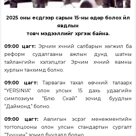
2025 оны есдүгээр сарын 15-ны өдөр болох үйл
явдлын
товч мэдээллийг хүргэж байна.
09:00 цагт:
Эрчим хүчний салбарын хөгжил ба
реформ судалгааны ажлын дунд шатны
тайлангийн хэлэлцүүлэг Эрчим хүчний яамны
хурлын танхимд болно.
09:00 цагт:
Тарваган тахал өвчний талаарх
"YERSINIA" олон улсын 15 дахь удаагийн
симпозиум “Блю Скай” зочид буудлын
“Даймонд” болно.
09:00 цагт:
Авлигын эсрэг менежментийн
тогтолцооны олон улсын стандартын сургалт
“Туушин” зочид буудалд болно.