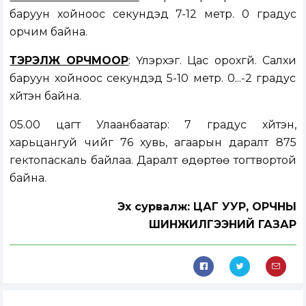
баруун хойноос секундэд 7-12 метр. 0 градус
орчим байна.
ТЭРЭЛЖ ОРЧМООР
: Үүлэрхэг. Цас орохгүй. Салхи
баруун хойноос секундэд 5-10 метр. 0...-2 градус
хүйтэн байна.
05.00 цагт Улаанбаатар: 7 градус хүйтэн,
харьцангуй чийг 76 хувь, агаарын даралт 875
гектопаскаль байлаа. Даралт өдөртөө тогтвортой
байна.
Эх сурвалж: ЦАГ УУР, ОРЧНЫ
ШИНЖИЛГЭЭНИЙ ГАЗАР