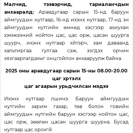
Малчид, тээвэрчид, тариаланчдын
анхааралд:
Аравдугаар сарын 15-нд баруун
аймгуудын нутгаар, 16-нд ихэнх нутгаар, 17-нд зүүн
аймгуудын нутгийн өмнөд хэсгээр ахиухан
хэмжээний нойтон цас, цас орж, цасан шуурга
шуурч, ихэнх нутгаар хүйтэрч, зам даваанд
хальтиргаа гулгаа үүсэж, үзэгдэх орчин
хязгаарлагдахыг онцгойлон анхааруулж байна.
2025 оны аравдугаар сарын 15-ны 08.00-20.00
цаг хүртэлх
цаг агаарын урьдчилсан мэдээ
Ихэнх нутгаар үүлшинэ. Баруун аймгуудын
нутгийн зарим газар, төв болон говийн
аймгуудын нутгийн баруун хэсгээр нойтон цас,
цас орж, зөөлөн цасан шуурга шуурна. Бусад
нутгаар цас орохгүй.