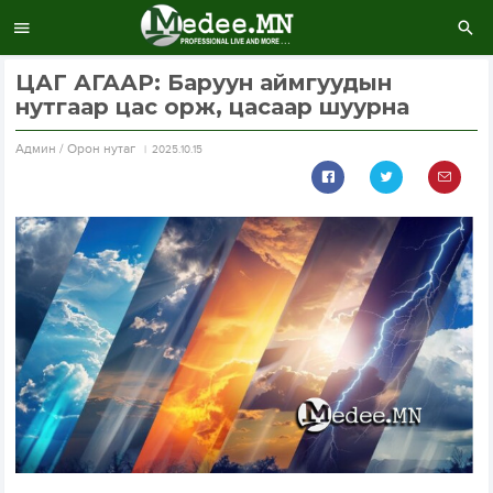
ЦАГ АГААР: Баруун аймгуудын
нутгаар цас орж, цасаар шуурна
Aдмин / Орон нутаг
2025.10.15