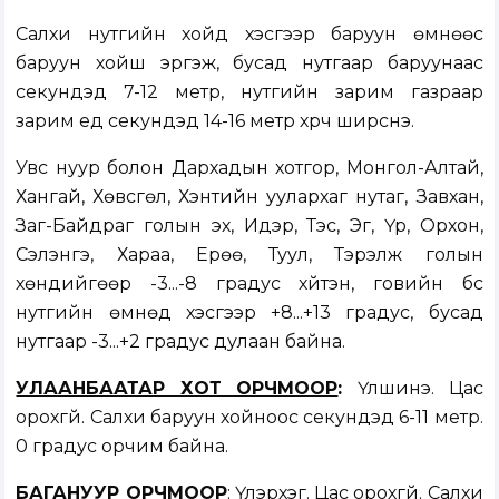
Салхи нутгийн хойд хэсгээр баруун өмнөөс
баруун хойш эргэж, бусад нутгаар баруунаас
секундэд 7-12 метр, нутгийн зарим газраар
зарим үед секундэд 14-16 метр хүрч ширүүснэ.
Увс нуур болон Дархадын хотгор, Монгол-Алтай,
Хангай, Хөвсгөл, Хэнтийн уулархаг нутаг, Завхан,
Заг-Байдраг голын эх, Идэр, Тэс, Эг, Үүр, Орхон,
Сэлэнгэ, Хараа, Ерөө, Туул, Тэрэлж голын
хөндийгөөр -3...-8 градус хүйтэн, говийн бүс
нутгийн өмнөд хэсгээр +8...+13 градус, бусад
нутгаар -3...+2 градус дулаан байна.
УЛААНБААТАР ХОТ ОРЧМООР
:
Үүлшинэ. Цас
орохгүй. Салхи баруун хойноос секундэд 6-11 метр.
0 градус орчим байна.
БАГАНУУР ОРЧМООР
: Үүлэрхэг. Цас орохгүй. Салхи