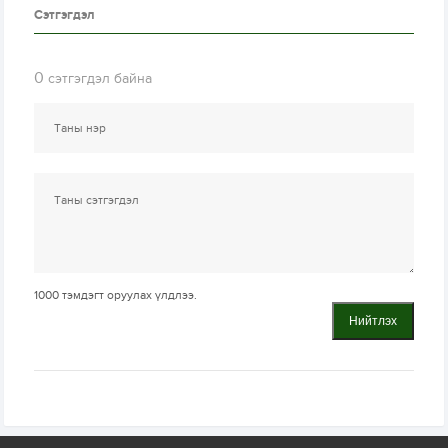
Сэтгэгдэл
0
сэтгэгдэл байна
1000
тэмдэгт оруулах үлдлээ.
Нийтлэх