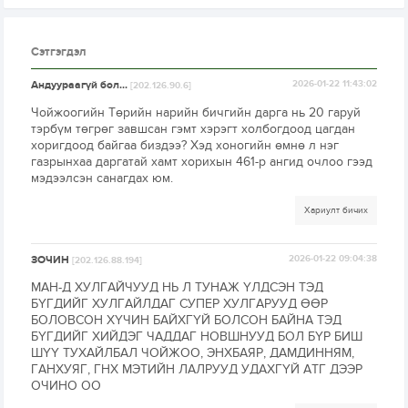
Сэтгэгдэл
Андуураагүй бол...
2026-01-22 11:43:02
[202.126.90.6]
Чойжоогийн Төрийн нарийн бичгийн дарга нь 20 гаруй
тэрбүм төгрөг завшсан гэмт хэрэгт холбогдоод цагдан
хоригдоод байгаа биздээ? Хэд хоногийн өмнө л нэг
газрынхаа даргатай хамт хорихын 461-р ангид очлоо гээд
мэдээлсэн санагдах юм.
Хариулт бичих
ЗОЧИН
2026-01-22 09:04:38
[202.126.88.194]
МАН-Д ХУЛГАЙЧУУД НЬ Л ТУНАЖ ҮЛДСЭН ТЭД
БҮГДИЙГ ХУЛГАЙЛДАГ СУПЕР ХУЛГАРУУД ӨӨР
БОЛОВСОН ХҮЧИН БАЙХГҮЙ БОЛСОН БАЙНА ТЭД
БҮГДИЙГ ХИЙДЭГ ЧАДДАГ НОВШНУУД БОЛ БҮР БИШ
ШҮҮ ТУХАЙЛБАЛ ЧОЙЖОО, ЭНХБАЯР, ДАМДИННЯМ,
ГАНХУЯГ, ГНХ МЭТИЙН ЛАЛРУУД УДАХГҮЙ АТГ ДЭЭР
ОЧИНО ОО