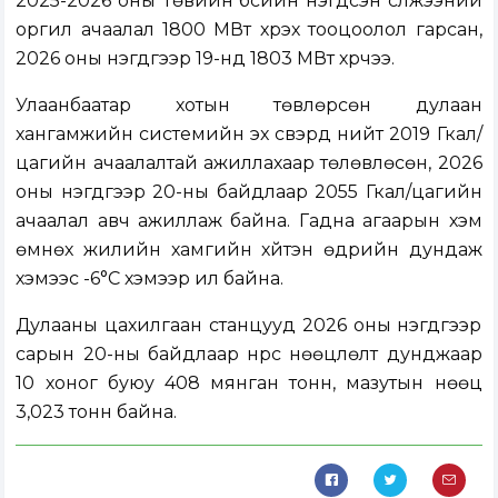
2025-2026 оны Төвийн бүсийн нэгдсэн сүлжээний
оргил ачаалал 1800 МВт хүрэх тооцоолол гарсан,
2026 оны нэгдүгээр 19-нд 1803 МВт хүрчээ.
Улаанбаатар хотын төвлөрсөн дулаан
хангамжийн системийн эх үүсвэрүүд нийт 2019 Гкал/
цагийн ачаалалтай ажиллахаар төлөвлөсөн, 2026
оны нэгдүгээр 20-ны байдлаар 2055 Гкал/цагийн
ачаалал авч ажиллаж байна. Гадна агаарын хэм
өмнөх жилийн хамгийн хүйтэн өдрийн дундаж
хэмээс -6°С хэмээр илүү байна.
Дулааны цахилгаан станцууд 2026 оны нэгдүгээр
сарын 20-ны байдлаар нүүрс нөөцлөлт дунджаар
10 хоног буюу 408 мянган тонн, мазутын нөөц
3,023 тонн байна.