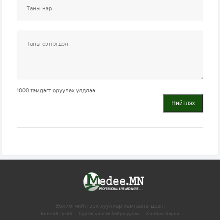
1000
тэмдэгт оруулах үлдлээ.
Нийтлэх
Зохиогчийн эрх хуулиар хамгаалагдсан.
Бидний тухай
Сурталчилгаа байршуулах
Холбоо барих