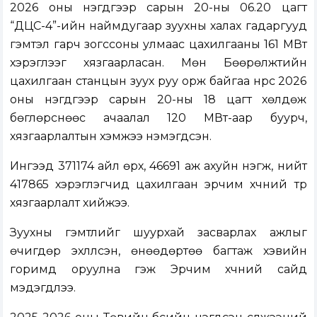
2026 оны нэгдүгээр сарын 20-ны 06.20 цагт
“ДЦС-4”-ийн наймдугаар зуухны халах гадаргууд
гэмтэл гарч зогссоны улмаас цахилгааны 161 МВт
хэрэглээг хязгаарласан. Мөн Бөөрөлжүүтийн
цахилгаан станцын зуух руу орж байгаа нүүрс 2026
оны нэгдүгээр сарын 20-ны 18 цагт хөлдөж
бөглөрснөөс ачаалал 120 МВт-аар буурч,
хязгаарлалтын хэмжээ нэмэгдсэн.
Ингээд 371174 айл өрх, 46691 аж ахуйн нэгж, нийт
417865 хэрэглэгчид цахилгаан эрчим хүчний түр
хязгаарлалт хийжээ.
Зуухны гэмтлийг шуурхай засварлах ажлыг
өчигдөр эхлүүлсэн, өнөөдөртөө багтаж хэвийн
горимд оруулна гэж Эрчим хүчний сайд
мэдэгдлээ.