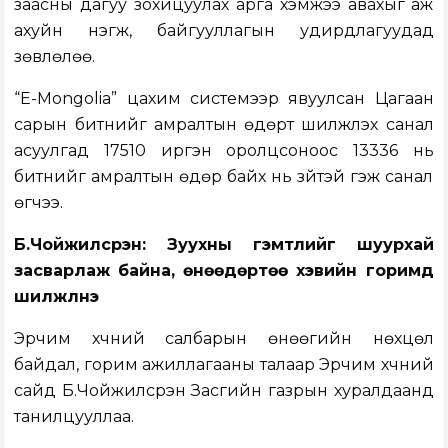
заасны дагуу зохицуулах арга хэмжээ авахыг аж
ахуйн нэгж, байгууллагын удирдлагуудад
зөвлөлөө.
“E-Mongolia” цахим системээр явуулсан Цагаан
сарын битүүнийг амралтын өдөрт шилжүүлэх санал
асуулгад 17510 иргэн оролцсоноос 13336 нь
битүүнийг амралтын өдөр байх нь зүйтэй гэж санал
өгчээ.
Б.Чойжилсүрэн: Зуухны гэмтлийг шуурхай
засварлаж байна, өнөөдөртөө хэвийн горимд
шилжүүлнэ
Эрчим хүчний салбарын өнөөгийн нөхцөл
байдал, горим ажиллагааны талаар Эрчим хүчний
сайд Б.Чойжилсүрэн Засгийн газрын хуралдаанд
танилцууллаа.