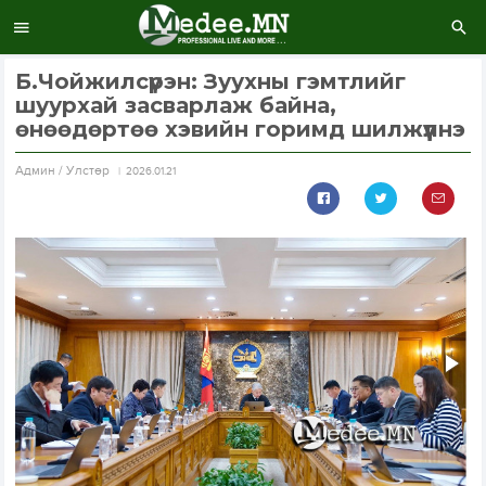
Б.Чойжилсүрэн: Зуухны гэмтлийг
шуурхай засварлаж байна,
өнөөдөртөө хэвийн горимд шилжүүлнэ
Aдмин / Улстөр
2026.01.21