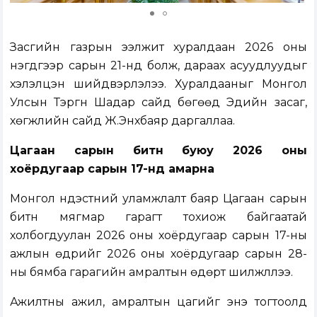
Засгийн газрын ээлжит хуралдаан 2026 оны
нэгдүгээр сарын 21-нд болж, дараах асуудлуудыг
хэлэлцэн шийдвэрлэлээ. Хуралдааныг Монгол
Улсын Тэргүүн Шадар сайд бөгөөд Эдийн засаг,
хөгжлийн сайд Ж.Энхбаяр даргаллаа.
Цагаан сарын битүүн буюу 2026 оны
хоёрдугаар сарын 17-нд амарна
Монгол үндэстний уламжлалт баяр Цагаан сарын
битүүн мягмар гарагт тохиож байгаатай
холбогдуулан 2026 оны хоёрдугаар сарын 17-ны
ажлын өдрийг 2026 оны хоёрдугаар сарын 28-
ны бямба гарагийн амралтын өдөрт шилжүүллээ.
Ажилтны ажил, амралтын цагийг энэ тогтоолд