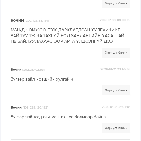
Хариулт бичих
ЗОЧИН
2026-01-22 09:00:35
[202.126.88.194]
МАН-Д ЧОЙЖОО ГЭЖ ДАРХЛАГДСАН ХУЛГАЙЧИЙГ
ЗАЙЛУУЛЖ ЧАДАХГҮЙ БОЛ ЗАНДАНГИЙН ҮАСАГТАЙ
НЬ ЗАЙЛУУЛАХААС ӨӨР АРГА ҮЛДСЭНГҮЙ ДЭЭ
Хариулт бичих
Зочих
2026-01-21 23:46:36
[202.21.102.98]
Зүгээр зайл новшийн хулгай ч
Хариулт бичих
Зочин
2026-01-21 21:04:01
[103.229.120.192]
Зүгээр зайлаад өгч маш их тус болмоор байна
Хариулт бичих