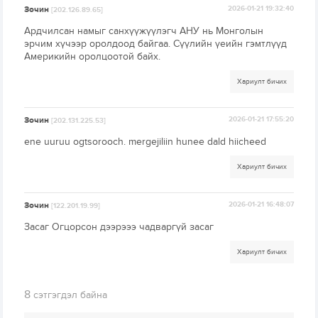
Зочин
2026-01-21 19:32:40
[202.126.89.65]
Ардчилсан намыг санхүүжүүлэгч АНУ нь Монголын
эрчим хүчээр оролдоод байгаа. Сүүлийн үеийн гэмтлүүд
Америкийн оролцоотой байх.
Хариулт бичих
Зочин
2026-01-21 17:55:20
[202.131.225.53]
ene uuruu ogtsorooch. mergejiliin hunee dald hiicheed
Хариулт бичих
Зочин
2026-01-21 16:48:07
[122.201.19.99]
Засаг Огцорсон дээрэээ чадваргүй засаг
Хариулт бичих
8
сэтгэгдэл байна