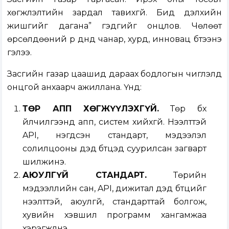
хөгжүүлэлтийн зардал тавихгүй. Бид дэлхийн
жишгийг дагана” гэдгийг онцлов. Чөлөөт
өрсөлдөөний үр дүнд чанар, хурд, инновац бүтээнэ
гэлээ.
Засгийн газар цаашид дараах бодлогын чиглэлд
онцгой анхаарч ажиллана. Үүнд:
ТӨР АПП ХӨГЖҮҮЛЭХГҮЙ.
Төр бүх
үйлчилгээнд апп, систем хийхгүй. Нээлттэй
API, нэгдсэн стандарт, мэдээлэл
солилцооны дэд бүтцэд суурилсан загварт
шилжинэ.
АЮУЛГҮЙ СТАНДАРТ.
Төрийн
мэдээллийн сан, API, дижитал дэд бүтцийг
нээлттэй, аюулгүй, стандарттай болгож,
хувийн хэвшил программ хангамжаа
хэрэгжүүлнэ.