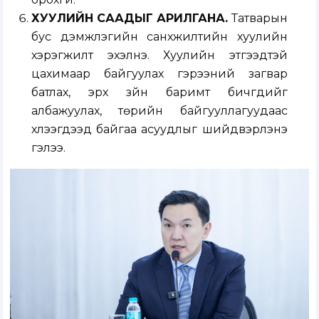
ХУУЛИЙН СААДЫГ АРИЛГАНА.
Татварын
бус дэмжлэгийн санхүүжилтийн хуулийн
хэрэгжилт эхэлнэ. Хуулийн этгээдтэй
цахимаар байгуулах гэрээний загвар
батлах, эрх зүйн баримт бичгүүдийг
албажуулах, төрийн байгууллагуудаас
хүлээгдээд байгаа асуудлыг шийдвэрлэнэ
гэлээ.