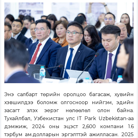
Энэ салбарт төрийн оролцоо багасаж, хувийн
хэвшилдээ боломж олгосноор нийгэм, эдийн
засагт үзүүлэх эерэг нөлөөлөл олон байна.
Тухайлбал, Узбекистан улс IT Park Uzbekistan-аа
дэмжиж, 2024 оны эцэст 2,600 компани 1.6
тэрбум ам.долларын эргэлттэй ажилласан. 2025