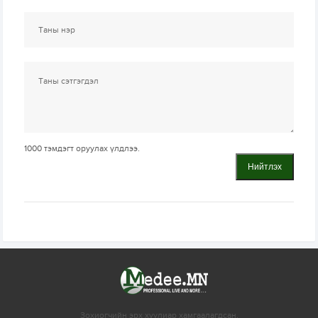
1000
тэмдэгт оруулах үлдлээ.
Нийтлэх
Зохиогчийн эрх хуулиар хамгаалагдсан.