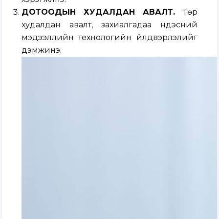
ДОТООДЫН ХУДАЛДАН АВАЛТ.
Төр
худалдан авалт, захиалгадаа үндэсний
мэдээллийн технологийн үйлдвэрлэлийг
дэмжинэ.