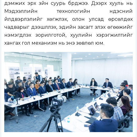
дэмжих эрх зүйн суурь бүрджээ. Дээрх хууль нь
Мэдээллийн технологийн үндэсний
үйлдвэрлэлийг хөгжүүлэх, олон улсад өрсөлдөх
чадварыг дээшлүүлэх, эдийн засагт үзүүлэх өгөөжийг
нэмэгдүүлэх зорилготой, хуулийн хэрэгжилтийг
хангах гол механизм нь энэ зөвлөл юм.