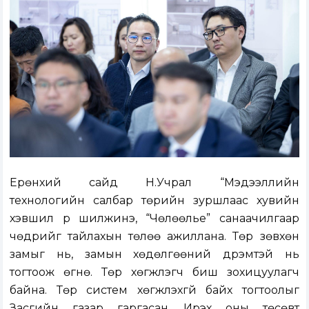
Ерөнхий сайд Н.Учрал “Мэдээллийн
технологийн салбар төрийн зуршлаас хувийн
хэвшил рүү шилжинэ, “Чөлөөлье” санаачилгаар
чөдрийг тайлахын төлөө ажиллана. Төр зөвхөн
замыг нь, замын хөдөлгөөний дүрэмтэй нь
тогтоож өгнө. Төр хөгжүүлэгч биш зохицуулагч
байна. Төр систем хөгжүүлэхгүй байх тогтоолыг
Засгийн газар гаргасан. Ирэх оны төсөвт