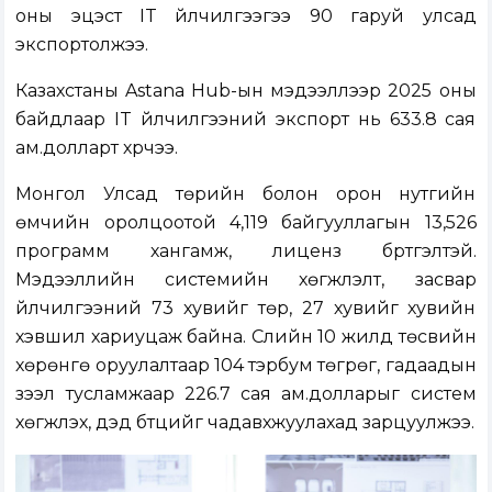
оны эцэст IT үйлчилгээгээ 90 гаруй улсад
экспортолжээ.
Казахстаны Astana Hub-ын мэдээллээр 2025 оны
байдлаар IT үйлчилгээний экспорт нь 633.8 сая
ам.долларт хүрчээ.
Монгол Улсад төрийн болон орон нутгийн
өмчийн оролцоотой 4,119 байгууллагын 13,526
программ хангамж, лиценз бүртгэлтэй.
Мэдээллийн системийн хөгжүүлэлт, засвар
үйлчилгээний 73 хувийг төр, 27 хувийг хувийн
хэвшил хариуцаж байна. Сүүлийн 10 жилд төсвийн
хөрөнгө оруулалтаар 104 тэрбум төгрөг, гадаадын
зээл тусламжаар 226.7 сая ам.долларыг систем
хөгжүүлэх, дэд бүтцийг чадавхжуулахад зарцуулжээ.