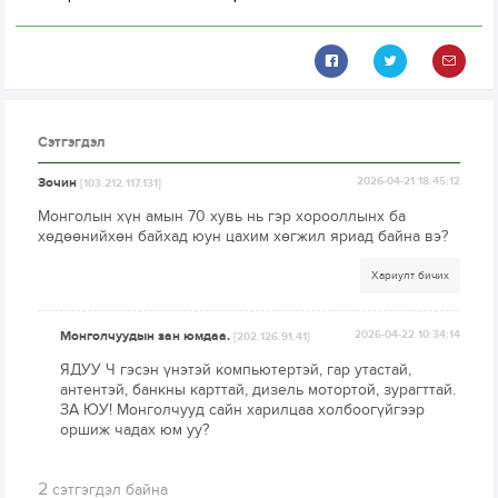
Сэтгэгдэл
Зочин
2026-04-21 18:45:12
[103.212.117.131]
Монголын хүн амын 70 хувь нь гэр хорооллынх ба
хөдөөнийхөн байхад юун цахим хөгжил яриад байна вэ?
Хариулт бичих
Монголчуудын зан юмдаа.
2026-04-22 10:34:14
[202.126.91.41]
ЯДУУ Ч гэсэн үнэтэй компьютертэй, гар утастай,
антентэй, банкны карттай, дизель мотортой, зурагттай.
ЗА ЮУ! Монголчууд сайн харилцаа холбоогүйгээр
оршиж чадах юм уу?
2
сэтгэгдэл байна