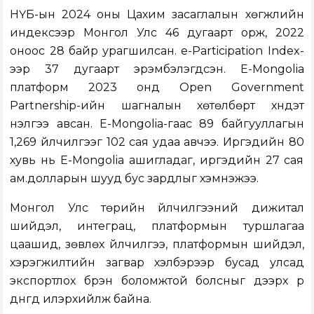
НҮБ-ын 2024 оны Цахим засаглалын хөгжлийн
индексээр Монгол Улс 46 дугаарт орж, 2022
оноос 28 байр урагшилсан. e-Participation Index-
ээр 37 дугаарт эрэмбэлэгдсэн. Е-Mongolia
платформ 2023 онд Open Government
Partnership-ийн шагналын хөтөлбөрт хүндэт
үнэлгээ авсан. Е-Mongolia-гаас 89 байгууллагын
1,269 үйлчилгээг 102 сая удаа авчээ. Иргэдийн 80
хувь нь Е-Mongolia ашигладаг, иргэдийн 27 сая
ам.долларын шууд бус зардлыг хэмнэжээ.
Монгол Улс төрийн үйлчилгээний дижитал
шийдэл, интеграц, платформын туршлагаа
цаашид, зөвлөх үйлчилгээ, платформын шийдэл,
хэрэгжилтийн загвар хэлбэрээр бусад улсад
экспортлох бүрэн боломжтой болсныг дээрх үр
дүнгүүд илэрхийлж байна.