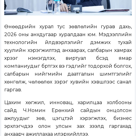
Өнөөдрийн хурал тус зөвлөлийн гурав дахь,
2026 оны анхдугаар хуралдаан юм. Мэдээллийн
технологийн үйлдвэрлэлийг дэмжих тухай
хуулийн хэрэгжилтэд анхаарах, салбарын хамрах
хүрээг нэмэгдүүлэх, виртуал бүсэд ямар
компаниудыг бүртгэх вэ гэдгийг тодорхой болгох,
салбарын нийгмийн даатгалын шимтгэлийг
хөнгөлж, чөлөөлөх зэрэг хувийн хэвшлээс санал
гаргав.
Цахим хөгжил, инновац, харилцаа холбооны
сайд Ч.Номин Ерөнхий сайдын онцолсон
ажлуудыг зөв, цэгцтэй хэрэгжүүлэх, бизнес
эрхлэгчдээ олон улсын зах зээлд гаргахад
анхаарч ажиллахаа илэрхийллээ.