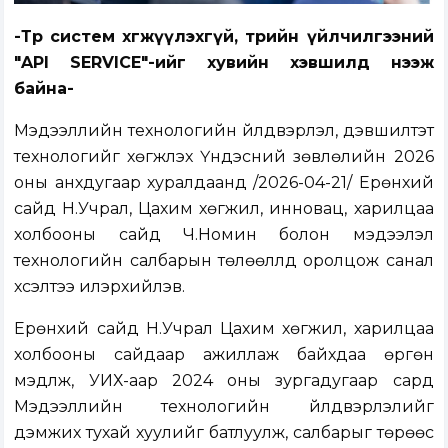
-Төр систем хөгжүүлэхгүй, төрийн үйлчилгээний
"API SERVICE"-ийг хувийн хэвшилд нээж
байна-
Мэдээллийн технологийн үйлдвэрлэл, дэвшилтэт
технологийг хөгжүүлэх Үндэсний зөвлөлийн 2026
оны анхдугаар хуралдаанд /2026-04-21/ Ерөнхий
сайд Н.Учрал, Цахим хөгжил, инновац, харилцаа
холбооны сайд Ч.Номин болон мэдээлэл
технологийн салбарын төлөөллүүд оролцож санал
хүсэлтээ илэрхийлэв.
Ерөнхий сайд Н.Учрал Цахим хөгжил, харилцаа
холбооны сайдаар ажиллаж байхдаа өргөн
мэдүүлж, УИХ-аар 2024 оны зургадугаар сард
Мэдээллийн технологийн үйлдвэрлэлийг
дэмжих тухай хуулийг батлуулж, салбарыг төрөөс