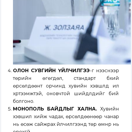
ОЛОН СУВГИЙН ҮЙЛЧИЛГЭЭ
-г нээснээр
төрийн өгөгдөл, стандарт бүхий
өрсөлдөөнт орчинд хувийн хэвшлүүд илүү
хүртээмжтэй, оновчтой шийдлүүдийг бий
болгоно.
МОНОПОЛЬ БАЙДЛЫГ ХАЛНА.
Хувийн
хэвшил хийж чадах, өрсөлдөөнөөр чанар
нь өсөж сайжрах үйлчилгээнд төр өмнүүр нь
орохгүй.