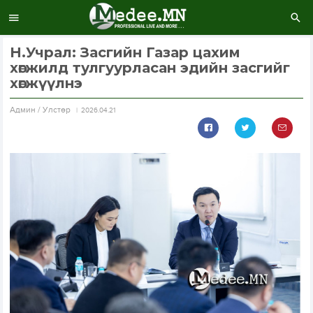
Н.Учрал: Засгийн Газар цахим
хөгжилд тулгуурласан эдийн засгийг
хөгжүүлнэ
Aдмин / Улстөр
2026.04.21