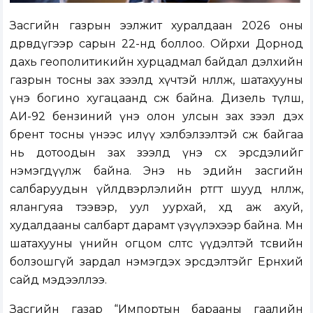
Засгийн газрын ээлжит хуралдаан 2026 оны
дөрөвдүгээр сарын 22-нд боллоо. Ойрхи Дорнод
дахь геополитикийн хурцадмал байдал дэлхийн
газрын тосны зах зээлд хүчтэй нөлөөлж, шатахууны
үнэ богино хугацаанд өсөж байна. Дизель түлш,
АИ-92 бензиний үнэ олон улсын зах зээл дэх
брент тосны үнээс илүү хэлбэлзэлтэй өсөж байгаа
нь дотоодын зах зээлд үнэ өсөх эрсдэлийг
нэмэгдүүлж байна. Энэ нь эдийн засгийн
салбаруудын үйлдвэрлэлийн өртөгт шууд нөлөөлж,
ялангуяа тээвэр, уул уурхай, хөдөө аж ахуй,
худалдааны салбарт дарамт үзүүлэхээр байна. Мөн
шатахууны үнийн огцом өсөлтөөс үүдэлтэй төсвийн
болзошгүй зардал нэмэгдэх эрсдэлтэйг Ерөнхий
сайд мэдээллээ.
Засгийн газар “Импортын барааны гаалийн