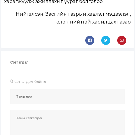
хэрэгжүүлж ажиллахыг үүрэг болголоо.
Нийтэлсэн:
Засгийн газрын хэвлэл мэдээлэл,
олон нийттэй харилцах газар
Сэтгэгдэл
0
сэтгэгдэл байна