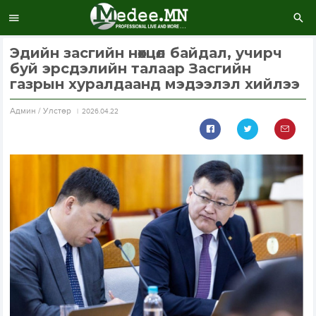
Эдийн засгийн нөхцөл байдал, учирч
буй эрсдэлийн талаар Засгийн
газрын хуралдаанд мэдээлэл хийлээ
Aдмин / Улстөр
2026.04.22