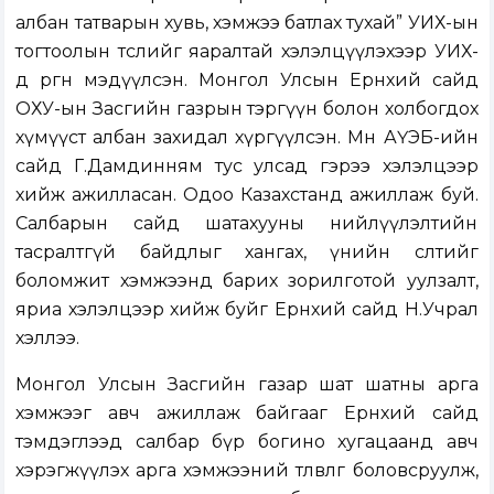
албан татварын хувь, хэмжээ батлах тухай” УИХ-ын
тогтоолын төслийг яаралтай хэлэлцүүлэхээр УИХ-
д өргөн мэдүүлсэн. Монгол Улсын Ерөнхий сайд
ОХУ-ын Засгийн газрын тэргүүн болон холбогдох
хүмүүст албан захидал хүргүүлсэн. Мөн АҮЭБ-ийн
сайд Г.Дамдинням тус улсад гэрээ хэлэлцээр
хийж ажилласан. Одоо Казахстанд ажиллаж буй.
Салбарын сайд шатахууны нийлүүлэлтийн
тасралтгүй байдлыг хангах, үнийн өсөлтийг
боломжит хэмжээнд барих зорилготой уулзалт,
яриа хэлэлцээр хийж буйг Ерөнхий сайд Н.Учрал
хэллээ.
Монгол Улсын Засгийн газар шат шатны арга
хэмжээг авч ажиллаж байгааг Ерөнхий сайд
тэмдэглээд салбар бүр богино хугацаанд авч
хэрэгжүүлэх арга хэмжээний төлөвлөгөө боловсруулж,